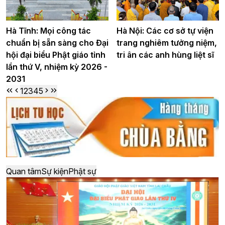
Hà Tĩnh: Mọi công tác
Hà Nội: Các cơ sở tự viện
chuẩn bị sẵn sàng cho Đại
trang nghiêm tưởng niệm,
hội đại biểu Phật giáo tỉnh
tri ân các anh hùng liệt sĩ
lần thứ V, nhiệm kỳ 2026 -
2031
1
2
3
4
5
Quan tâm
Sự kiện
Phật sự