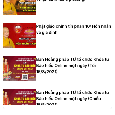
HT.Thích Thọ Lạc được suy cử làm tân
Trưởng BTS GHPGVN tỉnh Nghệ An
nhiệm kỳ 2026 – 2031
Phật giáo chính tín phần 10: Hôn nhân
và gia đình
Hòa thượng Thích Quảng Tùng tái đắc
cử Trưởng BTS GHPGVN thành phố Hải
Phòng nhiệm kỳ 2026 – 2031
Ban Hoằng pháp TƯ tổ chức Khóa tu
Báo hiếu Online một ngày (Tối
15/8/2021)
Thượng tọa Thích Tâm Chính được suy
cử tân Trưởng ban Trị sự GHPGVN tỉnh
Thanh Hóa nhiệm kỳ 2026 - 2031
Ban Hoằng pháp TƯ tổ chức Khóa tu
Báo hiếu Online một ngày (Chiều
15/8/2021)
Hà Nội: Tăng Ni Trường hạ Bồ Đề trang