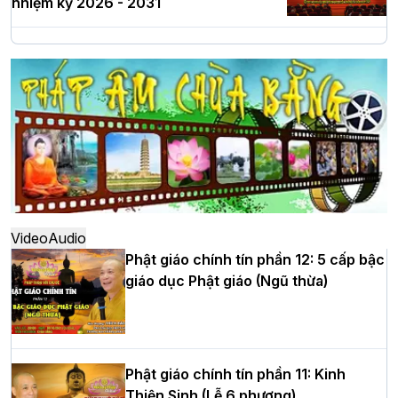
nhiệm kỳ 2026 - 2031
Hà Nội: Long trọng lễ khởi công xây
dựng Trung tâm văn hóa Phật giáo Thủ
đô
Hà Nội: Ngày tu học cuối cùng khép lại
khóa sinh hoạt Phật pháp mùa hè lần
thứ XIV tại chùa Bằng
Video
Audio
Phật giáo chính tín phần 12: 5 cấp bậc
giáo dục Phật giáo (Ngũ thừa)
Học yêu thương trong ngày tu tập thứ
tư của Khóa sinh hoạt Phật pháp mùa
hè tại chùa Bằng
Phật giáo chính tín phần 11: Kinh
Thiện Sinh (Lễ 6 phương)