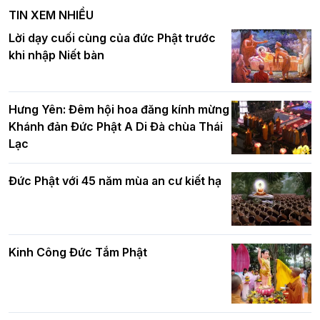
nghiêm tác pháp Tiền an cư PL.2570 –
TIN XEM NHIỀU
DL.2026
Ban Hoằng pháp TƯ tổ chức Khóa tu
Lời dạy cuối cùng của đức Phật trước
Báo hiếu Online một ngày (Sáng
khi nhập Niết bàn
15/8/2021)
Thứ trưởng Bộ Dân tộc và Tôn giáo
chúc mừng Phật đản BTS GHPGVN TP.
Hưng Yên: Đêm hội hoa đăng kính mừng
Hà Nội
Khánh đản Đức Phật A Di Đà chùa Thái
Lạc
Tinh thần yêu nước của Phật giáo
Đức Phật với 45 năm mùa an cư kiết hạ
Hơn 5.000 người tham dự diễu hành,
cung rước Xá lợi Đức Phật kính mừng
ngày Đức Phật đản sinh
Kinh Công Đức Tắm Phật
Phật giáo chính tín Phần 9: Giải thích
về "Lục Tức Phật"
Đại lễ Phật đản PL.2570 tại Hà Nội: Lan
tỏa thông điệp từ bi, trí tuệ vì một Thủ
đô hòa bình và phát triển