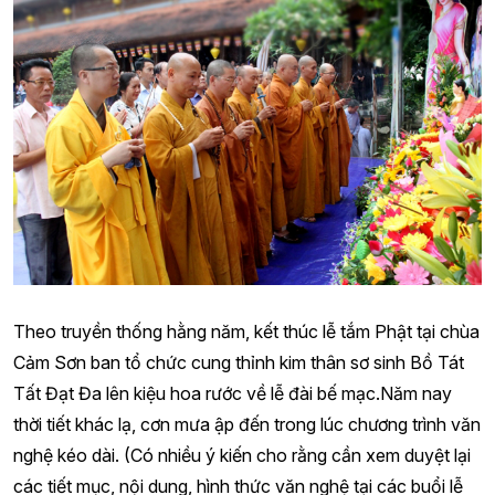
Theo truyền thống hằng năm, kết thúc lễ tắm Phật tại chùa
Cảm Sơn ban tổ chức cung thỉnh kim thân sơ sinh Bồ Tát
Tất Đạt Đa lên kiệu hoa rước về lễ đài bế mạc.Năm nay
thời tiết khác lạ, cơn mưa ập đến trong lúc chương trình văn
nghệ kéo dài. (Có nhiều ý kiến cho rằng cần xem duyệt lại
các tiết mục, nội dung, hình thức văn nghệ tại các buổi lễ