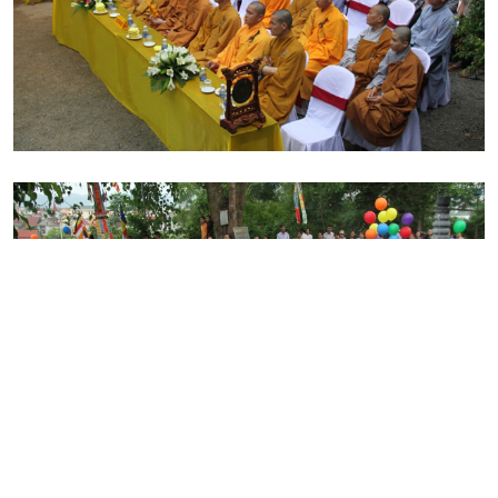
Sư Thích Ca Mâu Ni Phật, tụng kinh khánh đản và cùng
lãnh đạo chính quyền, Phật tử cử hành nghi thức tắm Phật
trong niềm hoan hỷ.Hình ảnh ghi nhận tại lễ bế mạc Tuần lễ
văn hóa Phật đản Hà Tĩnh năm 2017.