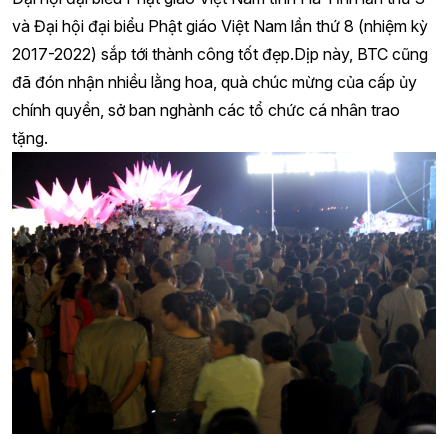
2016, Giáo hội Phật giáo Việt Nam tỉnh đã vận động bà
con và phật tử sớm ổn định tình hình, làm tốt công tác từ
thiện, vận động giúp đỡ bà con, ngư dân vượt qua khó
khăn, ổn định cuộc sống, bảo vệ khối đại đoàn kết toàn
dân tộc.Phó Chủ tịch UBND tỉnh mong rằng, Ban Trị sự
Giáo hội Phật giáo Việt Nam tỉnh sẽ tiếp tục nỗ lực hoằng
pháp hỗ trợ Tăng ni, phật tử trong các hoạt động ích đạo
lợi đời và có nhiều cống hiến hơn nữa cho sự nghiệp phụng
sự Tổ quốc, phụng sự nhân dân, phụng sự đạo pháp góp
phần xây dựng xã hội an lành, phồn vinh, hạnh phúc; chúc
Đại hội đại biểu Phật giáo Việt Nam tỉnh Hà Tĩnh lần thứ 3
và Đại hội đại biểu Phật giáo Việt Nam lần thứ 8 (nhiệm kỳ
2017-2022) sắp tới thành công tốt đẹp.Dịp này, BTC cũng
đã đón nhận nhiều lằng hoa, quà chúc mừng của cấp ủy
chính quyền, sở ban nghành các tổ chức cá nhân trao
tặng.