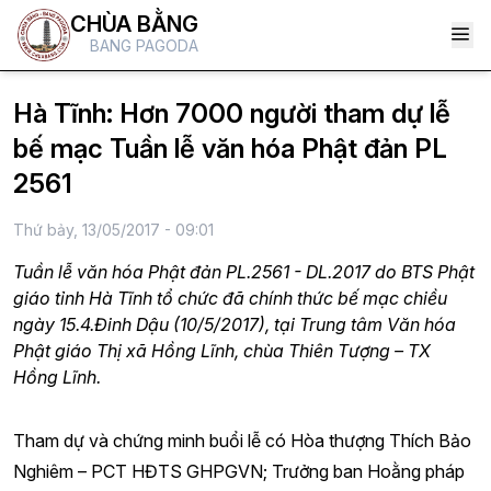
CHÙA BẰNG
BANG PAGODA
Hà Tĩnh: Hơn 7000 người tham dự lễ
bế mạc Tuần lễ văn hóa Phật đản PL
2561
Thứ bảy, 13/05/2017 - 09:01
Tuần lễ văn hóa Phật đản PL.2561 - DL.2017 do BTS Phật
giáo tỉnh Hà Tĩnh tổ chức đã chính thức bế mạc chiều
ngày 15.4.Đinh Dậu (10/5/2017), tại Trung tâm Văn hóa
Phật giáo Thị xã Hồng Lĩnh, chùa Thiên Tượng – TX
Hồng Lĩnh.
Tham dự và chứng minh buổi lễ có Hòa thượng Thích Bảo
Nghiêm – PCT HĐTS GHPGVN; Trưởng ban Hoằng pháp