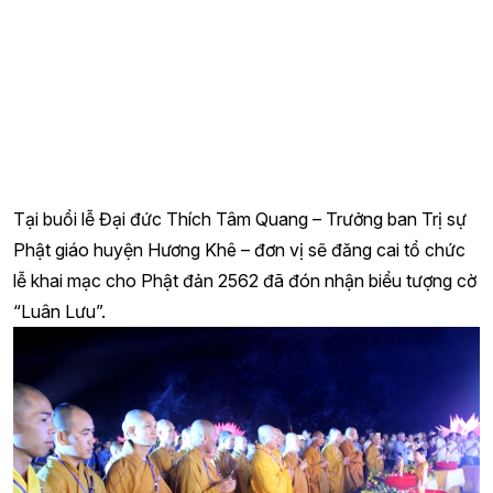
diễn ra đầy đủ, cờ hoa hình đức Phật sơ sanh được thiết trí
long trọng, trang nghiêm trong khuôn viên các chùa, tư gia
tạo không khí hân hoan phấn khởi trong mùa Phật đản,
hình ảnh tung bay của đạo kỳ trên một số tuyến đường,
ngã tư góc phố trong những ngày qua như mang lại niềm
tin, sự bình an, thân thiện trong cuộc sống vật chất hối hả
đầy bon chen.