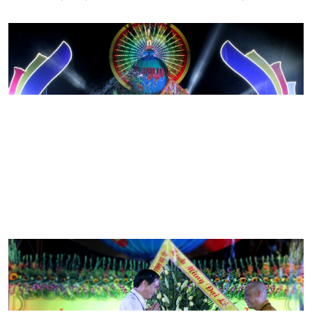
Phật đản an vui, thành công các hoạt động Phật sự đưa
Phật giáo tỉnh nhà ngày càng phát triển đi lên. Ông Phó
Chủ tịch UBND tỉnh nhấn mạnh, những năm qua, hoạt
động của Phật giáo tỉnh nhà trên địa bàn đạt được nhiều
kết quả đáng ghi nhận như: chăm lo giáo dục Tăng ni; bổ
nhiệm trụ trì các chùa; trùng tu xây dựng nhiều ngôi chùa
khang trang; hoạt động hoằng pháp, nghi lễ, hướng dẫn
tăng ni, phật tử các hoạt động tu học. Nhiều hoạt động xã
hội của Phật giáo đã góp phần không nhỏ cùng địa
phương thực hiện tốt chương trình an sinh xã hội.