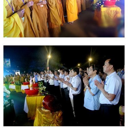
Tại buổi lễ Đại đức Thích Tâm Quang – Trưởng ban Trị sự
Phật giáo huyện Hương Khê – đơn vị sẽ đăng cai tổ chức
lễ khai mạc cho Phật đản 2562 đã đón nhận biểu tượng cờ
“Luân Lưu”.