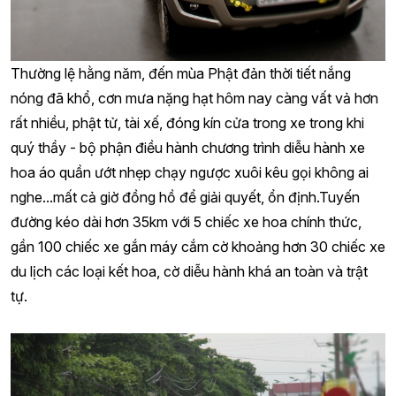
Thường lệ hằng năm, đến mùa Phật đản thời tiết nắng
nóng đã khổ, cơn mưa nặng hạt hôm nay càng vất vả hơn
rất nhiều, phật tử, tài xế, đóng kín cửa trong xe trong khi
quý thầy - bộ phận điều hành chương trình diễu hành xe
hoa áo quần ướt nhẹp chạy ngược xuôi kêu gọi không ai
nghe...mất cả giờ đồng hồ để giải quyết, ổn định.Tuyến
đường kéo dài hơn 35km với 5 chiếc xe hoa chính thức,
gần 100 chiếc xe gắn máy cắm cờ khoảng hơn 30 chiếc xe
du lịch các loại kết hoa, cờ diễu hành khá an toàn và trật
tự.