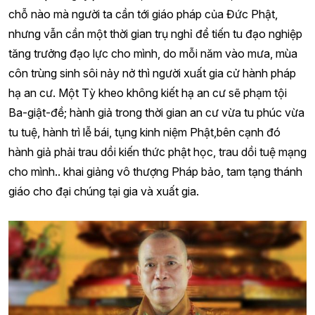
chỗ nào mà người ta cần tới giáo pháp của Đức Phật,
nhưng vẫn cần một thời gian trụ nghỉ để tiến tu đạo nghiệp
tăng trưởng đạo lực cho mình, do mỗi năm vào mưa, mùa
côn trùng sinh sôi nảy nở thì người xuất gia cử hành pháp
hạ an cư. Một Tỳ kheo không kiết hạ an cư sẽ phạm tội
Ba-giật-đề; hành giả trong thời gian an cư vừa tu phúc vừa
tu tuệ, hành trì lễ bái, tụng kinh niệm Phật,bên cạnh đó
hành giả phải trau dồi kiến thức phật học, trau dồi tuệ mạng
cho mình.. khai giảng vô thượng Pháp bảo, tam tạng thánh
giáo cho đại chúng tại gia và xuất gia.