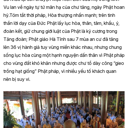
Vu lan về ngày tự tứ mãn hạ của chư tăng, ngày Phật hoan
hỷ.Tóm tắt thời pháp, Hòa thượng nhấn mạnh; trên tinh
thần lời dạy của Đức Phật lấy lục hòa, thân, tâm, khẩu, ý,
đoàn kết, giữ chung giới luật của Phật là kỷ cương trong
Tăng đoàn; Phật giáo Hà Tĩnh sau 7 mùa an cư đã tăng
lên 36 vị hành giả tuy vùng miền khác nhau, nhưng chung
sống lục hòa cùng một hạnh nguyện dấn thân vì Phật pháp
cho vùng đất khó khăn nhưng được chư tổ dày công “gieo
trồng hạt giống” Phật pháp, vì nhiều yếu tố khách quan
nên bị suy vi.