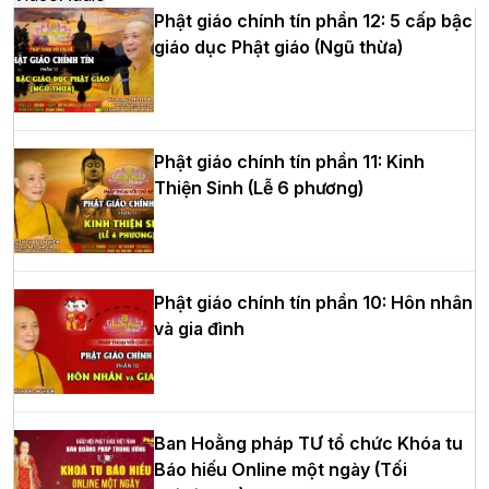
Phật giáo chính tín phần 12: 5 cấp bậc
giáo dục Phật giáo (Ngũ thừa)
Học yêu thương trong ngày tu tập thứ
tư của Khóa sinh hoạt Phật pháp mùa
hè tại chùa Bằng
Phật giáo chính tín phần 11: Kinh
Thiện Sinh (Lễ 6 phương)
HT.Thích Thọ Lạc được suy cử làm tân
Trưởng BTS GHPGVN tỉnh Nghệ An
nhiệm kỳ 2026 – 2031
Phật giáo chính tín phần 10: Hôn nhân
và gia đình
Hòa thượng Thích Quảng Tùng tái đắc
cử Trưởng BTS GHPGVN thành phố Hải
Phòng nhiệm kỳ 2026 – 2031
Ban Hoằng pháp TƯ tổ chức Khóa tu
Báo hiếu Online một ngày (Tối