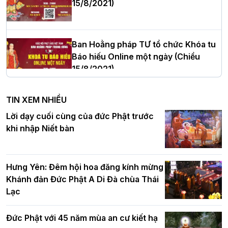
15/8/2021)
Thượng tọa Thích Tâm Chính được suy
cử tân Trưởng ban Trị sự GHPGVN tỉnh
Thanh Hóa nhiệm kỳ 2026 - 2031
Ban Hoằng pháp TƯ tổ chức Khóa tu
Báo hiếu Online một ngày (Chiều
15/8/2021)
Hà Nội: Tăng Ni Trường hạ Bồ Đề trang
nghiêm tác pháp Tiền an cư PL.2570 –
TIN XEM NHIỀU
DL.2026
Ban Hoằng pháp TƯ tổ chức Khóa tu
Lời dạy cuối cùng của đức Phật trước
Báo hiếu Online một ngày (Sáng
khi nhập Niết bàn
15/8/2021)
Thứ trưởng Bộ Dân tộc và Tôn giáo
chúc mừng Phật đản BTS GHPGVN TP.
Hưng Yên: Đêm hội hoa đăng kính mừng
Hà Nội
Khánh đản Đức Phật A Di Đà chùa Thái
Lạc
Tinh thần yêu nước của Phật giáo
Đức Phật với 45 năm mùa an cư kiết hạ
Hơn 5.000 người tham dự diễu hành,