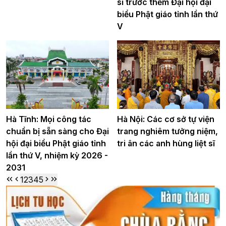
sĩ trước thềm Đại hội đại
biểu Phật giáo tỉnh lần thứ
V
Hà Tĩnh: Mọi công tác
Hà Nội: Các cơ sở tự viện
chuẩn bị sẵn sàng cho Đại
trang nghiêm tưởng niệm,
hội đại biểu Phật giáo tỉnh
tri ân các anh hùng liệt sĩ
lần thứ V, nhiệm kỳ 2026 -
2031
1
2
3
4
5