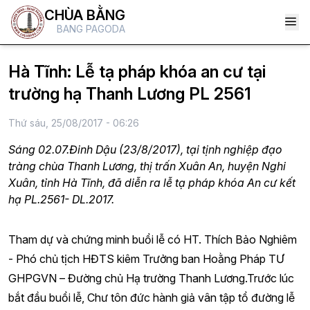
CHÙA BẰNG
BANG PAGODA
Hà Tĩnh: Lễ tạ pháp khóa an cư tại
trường hạ Thanh Lương PL 2561
Thứ sáu, 25/08/2017 - 06:26
Sáng 02.07.Đinh Dậu (23/8/2017), tại tịnh nghiệp đạo
tràng chùa Thanh Lương, thị trấn Xuân An, huyện Nghi
Xuân, tỉnh Hà Tĩnh, đã diễn ra lễ tạ pháp khóa An cư kết
hạ PL.2561- DL.2017.
Tham dự và chứng minh buổi lễ có HT. Thích Bảo Nghiêm
- Phó chủ tịch HĐTS kiêm Trưởng ban Hoằng Pháp TƯ
GHPGVN – Đường chủ Hạ trường Thanh Lương.Trước lúc
bắt đầu buổi lễ, Chư tôn đức hành giả vân tập tổ đường lễ