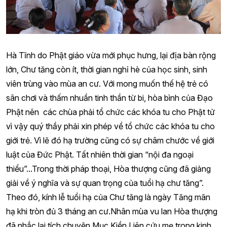
Hà Tĩnh do Phật giáo vừa mới phục hưng, lại địa bàn rộng
lớn, Chư tăng còn ít, thời gian nghỉ hè của học sinh, sinh
viên trùng vào mùa an cư. Với mong muốn thế hệ trẻ có
sân chơi và thấm nhuần tinh thần từ bi, hòa bình của Đạo
Phật nên các chùa phải tổ chức các khóa tu cho Phật tử
vì vậy quý thầy phải xin phép về tổ chức các khóa tu cho
giới trẻ. Vì lẽ đó hạ trường cũng có sự châm chước về giới
luật của Đức Phật. Tất nhiên thời gian “nội đa ngoại
thiểu”...Trong thời pháp thoại, Hòa thượng cũng đã giảng
giải về ý nghĩa và sự quan trọng của tuổi hạ chư tăng”.
Theo đó, kính lễ tuổi hạ của Chư tăng là ngày Tăng mãn
hạ khi tròn đủ 3 tháng an cư.Nhân mùa vu lan Hòa thượng
đã nhắc lại tích chuyện Mục Kiền Liên cứu mẹ trong kinh