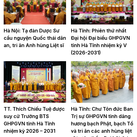
Hà Nội: Tạ đàn Dược Sư
Hà Tĩnh: Phiên thứ nhất
cầu nguyện Quốc thái dân
Đại hội Đại biểu GHPGVN
an, tri ân Anh hùng Liệt sĩ
tỉnh Hà Tĩnh nhiệm kỳ V
(2026-2031)
TT. Thích Chiếu Tuệ được
Hà Tĩnh: Chư Tôn đức Ban
suy cử Trưởng BTS
Trị sự GHPGVN tỉnh dâng
GHPGVN tỉnh Hà Tĩnh
hương bạch Phật, bạch Tổ
nhiệm kỳ 2026 – 2031
và tri ân các anh hùng liệt