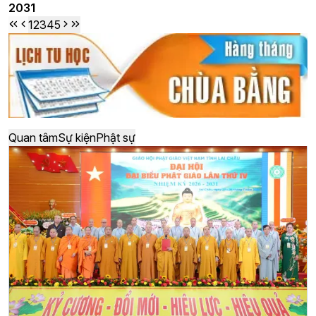
2031
1
2
3
4
5
Quan tâm
Sự kiện
Phật sự