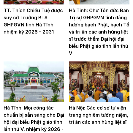
TT. Thích Chiếu Tuệ được
Hà Tĩnh: Chư Tôn đức Ban
suy cử Trưởng BTS
Trị sự GHPGVN tỉnh dâng
GHPGVN tỉnh Hà Tĩnh
hương bạch Phật, bạch Tổ
nhiệm kỳ 2026 – 2031
và tri ân các anh hùng liệt
sĩ trước thềm Đại hội đại
biểu Phật giáo tỉnh lần thứ
V
Hà Tĩnh: Mọi công tác
Hà Nội: Các cơ sở tự viện
chuẩn bị sẵn sàng cho Đại
trang nghiêm tưởng niệm,
hội đại biểu Phật giáo tỉnh
tri ân các anh hùng liệt sĩ
lần thứ V, nhiệm kỳ 2026 -