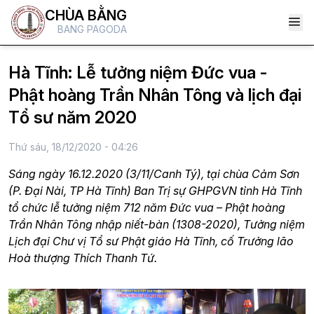
CHÙA BẰNG
BANG PAGODA
Hà Tĩnh: Lễ tưởng niệm Đức vua -
Phật hoàng Trần Nhân Tông và lịch đại
Tổ sư năm 2020
Thứ sáu, 18/12/2020 - 04:26
Sáng ngày 16.12.2020 (3/11/Canh Tý), tại chùa Cảm Sơn
(P. Đại Nài, TP Hà Tĩnh) Ban Trị sự GHPGVN tỉnh Hà Tĩnh
tổ chức lễ tưởng niệm 712 năm Đức vua – Phật hoàng
Trần Nhân Tông nhập niết-bàn (1308-2020), Tưởng niệm
Lịch đại Chư vị Tổ sư Phật giáo Hà Tĩnh, cố Trưởng lão
Hoà thượng Thích Thanh Tứ.