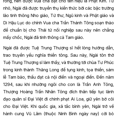
ròng, nên được vua cha đặt cho tên hiệu là Phật Kim. Từ
nhỏ, Ngài đã được truyền thụ kiến thức bởi các bậc trưởng
lão tinh thông Nho giáo, Tứ thư, Ngũ kinh và Phật giáo và
Di Hậu Lục do chính Vua cha Trần Thánh Tông soạn thảo
để chuẩn bị cho Thái tử nối nghiệp sau này nên chẳng
mấy chốc, Ngài đã tinh thông cả Tam giáo.
Ngài đã được Tuệ Trung Thượng sĩ hết lòng hướng dẫn,
trao truyền yếu nghĩa thiền tông. Sau này, Ngài tôn thờ
Tuệ Trung Thượng sĩ làm thầy, và thường tới chùa Tư Phúc
trong kinh thành Thăng Long để tụng kinh, tọa thiền, sám
lễ Tam bảo, thấu đạt cả nội điển và ngoại điển. Đến năm
1294, sau khi nhường ngôi cho con là Trần Anh Tông,
Thượng Hoàng Trần Nhân Tông đích thân tiếp tục lãnh
đạo quân sĩ Đại Việt đi chinh phạt Ai Loa, giữ yên bờ cõi
cho Đại Việt. Khi quốc gia, xã tắc bình yên, Ngài trở về
hành cung Vũ Lâm (thuộc Ninh Bình ngày nay) cởi bỏ