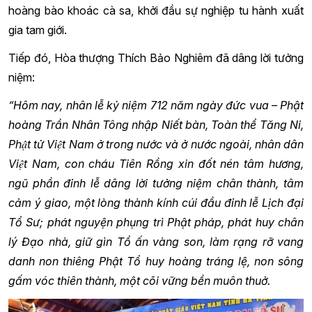
hoàng bào khoác cà sa, khởi đầu sự nghiệp tu hành xuất
gia tam giới.
Tiếp đó, Hòa thượng Thích Bảo Nghiêm đã dâng lời tưởng
niệm:
“Hôm nay, nhân lễ kỷ niệm 712 năm ngày đức vua – Phật
hoàng Trần Nhân Tông nhập Niết bàn, Toàn thể Tăng Ni,
Phật tử Việt Nam ở trong nước và ở nước ngoài, nhân dân
Việt Nam, con cháu Tiên Rồng xin đốt nén tâm hương,
ngũ phần đỉnh lễ dâng lời tưởng niệm chân thành, tâm
cảm ý giao, một lòng thành kính cúi đầu đỉnh lễ Lịch đại
Tổ Sư; phát nguyện phụng trì Phật pháp, phát huy chân
lý Đạo nhà, giữ gìn Tổ ấn vàng son, làm rạng rỡ vang
danh non thiêng Phật Tổ huy hoàng tráng lệ, non sông
gấm vóc thiên thành, một cõi vững bền muôn thuở.