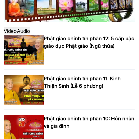
Hà Nội: Ngày tu học cuối cùng khép lại
khóa sinh hoạt Phật pháp mùa hè lần
thứ XIV tại chùa Bằng
Video
Audio
Phật giáo chính tín phần 12: 5 cấp bậc
giáo dục Phật giáo (Ngũ thừa)
Học yêu thương trong ngày tu tập thứ
tư của Khóa sinh hoạt Phật pháp mùa
hè tại chùa Bằng
Phật giáo chính tín phần 11: Kinh
Thiện Sinh (Lễ 6 phương)
HT.Thích Thọ Lạc được suy cử làm tân
Trưởng BTS GHPGVN tỉnh Nghệ An
nhiệm kỳ 2026 – 2031
Phật giáo chính tín phần 10: Hôn nhân
và gia đình
Hòa thượng Thích Quảng Tùng tái đắc