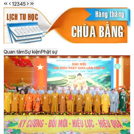
1
2
3
4
5
Quan tâm
Sự kiện
Phật sự