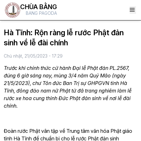
CHÙA BẰNG
BANG PAGODA
Hà Tĩnh: Rộn ràng lễ rước Phật đản
sinh về lễ đài chính
Chủ nhật, 21/05/2023 - 17:29
Trước khi chính thức cử hành Đại lễ Phật đản PL.2567,
đúng 6 giờ sáng nay, mùng 3/4 năm Quý Mão (ngày
21/5/2023), chư Tôn đức Ban Trị sự GHPGVN tỉnh Hà
Tĩnh, đông đảo nam nữ Phật tử đã trang nghiêm làm lễ
rước xe hoa cung thỉnh Đức Phật đản sinh về nơi lễ đài
chính.
Đoàn rước Phật vân tập về Trung tâm văn hóa Phật giáo
tỉnh Hà Tĩnh để chuẩn bị cho lễ rước Phật đản sinh