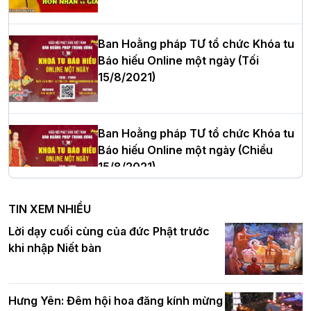
cử Trưởng BTS GHPGVN thành phố Hải
Phòng nhiệm kỳ 2026 – 2031
Ban Hoằng pháp TƯ tổ chức Khóa tu
Báo hiếu Online một ngày (Tối
15/8/2021)
Thượng tọa Thích Tâm Chính được suy
cử tân Trưởng ban Trị sự GHPGVN tỉnh
Thanh Hóa nhiệm kỳ 2026 - 2031
Ban Hoằng pháp TƯ tổ chức Khóa tu
Báo hiếu Online một ngày (Chiều
15/8/2021)
Hà Nội: Tăng Ni Trường hạ Bồ Đề trang
nghiêm tác pháp Tiền an cư PL.2570 –
TIN XEM NHIỀU
DL.2026
Ban Hoằng pháp TƯ tổ chức Khóa tu
Lời dạy cuối cùng của đức Phật trước
Báo hiếu Online một ngày (Sáng
khi nhập Niết bàn
15/8/2021)
Thứ trưởng Bộ Dân tộc và Tôn giáo
chúc mừng Phật đản BTS GHPGVN TP.
Hưng Yên: Đêm hội hoa đăng kính mừng
Hà Nội