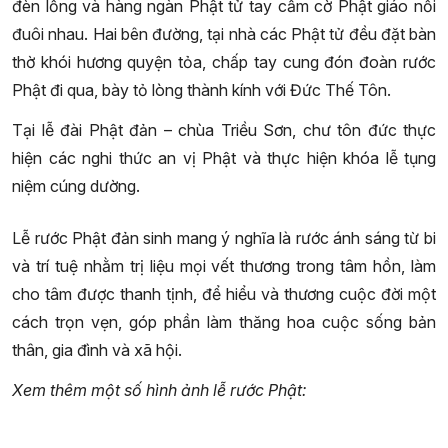
đèn lồng và hàng ngàn Phật tử tay cầm cờ Phật giáo nối
đuôi nhau. Hai bên đường, tại nhà các Phật tử đều đặt bàn
thờ khói hương quyện tỏa, chấp tay cung đón đoàn rước
Phật đi qua, bày tỏ lòng thành kính với Đức Thế Tôn.
Tại lễ đài Phật đản – chùa Triều Sơn, chư tôn đức thực
hiện các nghi thức an vị Phật và thực hiện khóa lễ tụng
niệm cúng dường.
Lễ rước Phật đản sinh mang ý nghĩa là rước ánh sáng từ bi
và trí tuệ nhằm trị liệu mọi vết thương trong tâm hồn, làm
cho tâm được thanh tịnh, để hiểu và thương cuộc đời một
cách trọn vẹn, góp phần làm thăng hoa cuộc sống bản
thân, gia đình và xã hội.
Xem thêm một số hình ảnh lễ rước Phật: