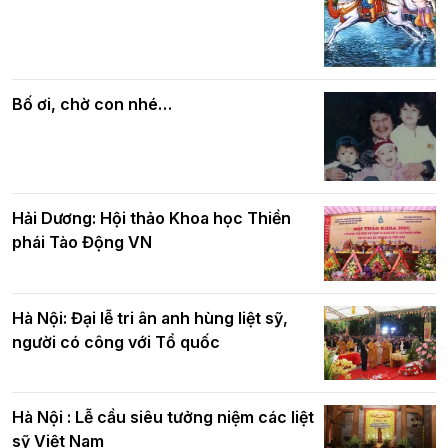
Các cơ quan, ban, ngành Thành phố
Phật giáo chính tín Phần 7: Luật nhân
chúc mừng BTS GHPGVN TP. Hà Nội
quả
nhân mùa Phật đản PL.2570
Bố ơi, chờ con nhé…
Hải Dương: Hội thảo Khoa học Thiền
phái Tào Động VN
Hà Nội: Đại lễ tri ân anh hùng liệt sỹ,
người có công với Tổ quốc
Hà Nội : Lễ cầu siêu tưởng niệm các liệt
sỹ Việt Nam