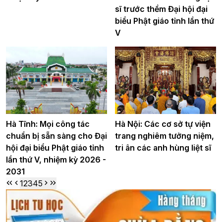
sĩ trước thềm Đại hội đại
biểu Phật giáo tỉnh lần thứ
V
Hà Tĩnh: Mọi công tác
Hà Nội: Các cơ sở tự viện
chuẩn bị sẵn sàng cho Đại
trang nghiêm tưởng niệm,
hội đại biểu Phật giáo tỉnh
tri ân các anh hùng liệt sĩ
lần thứ V, nhiệm kỳ 2026 -
2031
1
2
3
4
5