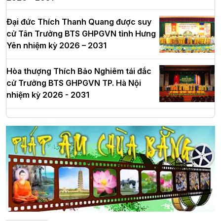
Đại đức Thích Thanh Quang được suy
cử Tân Trưởng BTS GHPGVN tỉnh Hưng
Yên nhiệm kỳ 2026 – 2031
Hòa thượng Thích Bảo Nghiêm tái đắc
cử Trưởng BTS GHPGVN TP. Hà Nội
nhiệm kỳ 2026 - 2031
Hà Nội: Long trọng lễ khởi công xây
dựng Trung tâm văn hóa Phật giáo Thủ
đô
Hà Nội: Ngày tu học cuối cùng khép lại
khóa sinh hoạt Phật pháp mùa hè lần
thứ XIV tại chùa Bằng