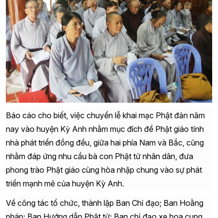
Báo cáo cho biết, việc chuyển lễ khai mạc Phật đản năm
nay vào huyện Kỳ Anh nhằm mục đích để Phật giáo tỉnh
nhà phát triển đồng đều, giữa hai phía Nam và Bắc, cũng
nhằm đáp ứng nhu cầu bà con Phật tử
nhân dân
, đưa
phong trào Phật giáo cùng hòa nhập chung vào sự phát
triển mạnh mẽ của huyện Kỳ Anh.
Về công tác tổ chức, thành lập Ban Chỉ đạo; Ban Hoằng
pháp; Ban Hướng dẫn Phật tử; Ban chỉ đạo xe hoa cung