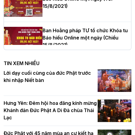
15/8/2021)
Thượng tọa Thích Tâm Chính được suy
cử tân Trưởng ban Trị sự GHPGVN tỉnh
Thanh Hóa nhiệm kỳ 2026 - 2031
Ban Hoằng pháp TƯ tổ chức Khóa tu
Báo hiếu Online một ngày (Chiều
15/8/2021)
Hà Nội: Tăng Ni Trường hạ Bồ Đề trang
nghiêm tác pháp Tiền an cư PL.2570 –
TIN XEM NHIỀU
DL.2026
Ban Hoằng pháp TƯ tổ chức Khóa tu
Lời dạy cuối cùng của đức Phật trước
Báo hiếu Online một ngày (Sáng
khi nhập Niết bàn
15/8/2021)
Thứ trưởng Bộ Dân tộc và Tôn giáo
chúc mừng Phật đản BTS GHPGVN TP.
Hưng Yên: Đêm hội hoa đăng kính mừng
Hà Nội
Khánh đản Đức Phật A Di Đà chùa Thái
Lạc
Tinh thần yêu nước của Phật giáo
Đức Phật với 45 năm mùa an cư kiết hạ
Hơn 5.000 người tham dự diễu hành,