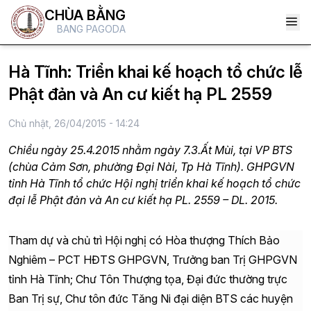
CHÙA BẰNG
BANG PAGODA
Hà Tĩnh: Triển khai kế hoạch tổ chức lễ
Phật đản và An cư kiết hạ PL 2559
Chủ nhật, 26/04/2015 - 14:24
Chiều ngày 25.4.2015 nhằm ngày 7.3.Ất Mùi, tại VP BTS
(chùa Cảm Sơn, phường Đại Nài, Tp Hà Tĩnh). GHPGVN
tỉnh Hà Tĩnh tổ chức Hội nghị triển khai kế hoạch tổ chức
đại lễ Phật đản và An cư kiết hạ PL. 2559 – DL. 2015.
Tham dự và chủ trì Hội nghị có Hòa thượng Thích Bảo
Nghiêm – PCT HĐTS GHPGVN, Trưởng ban Trị GHPGVN
tỉnh Hà Tĩnh; Chư Tôn Thượng tọa, Đại đức thường trực
Ban Trị sự, Chư tôn đức Tăng Ni đại diện BTS các huyện