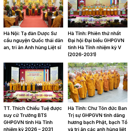
Hà Nội: Tạ đàn Dược Sư
Hà Tĩnh: Phiên thứ nhất
cầu nguyện Quốc thái dân
Đại hội Đại biểu GHPGVN
an, tri ân Anh hùng Liệt sĩ
tỉnh Hà Tĩnh nhiệm kỳ V
(2026-2031)
TT. Thích Chiếu Tuệ được
Hà Tĩnh: Chư Tôn đức Ban
suy cử Trưởng BTS
Trị sự GHPGVN tỉnh dâng
GHPGVN tỉnh Hà Tĩnh
hương bạch Phật, bạch Tổ
nhiệm kỳ 2026 – 2031
và tri ân các anh hùng liệt