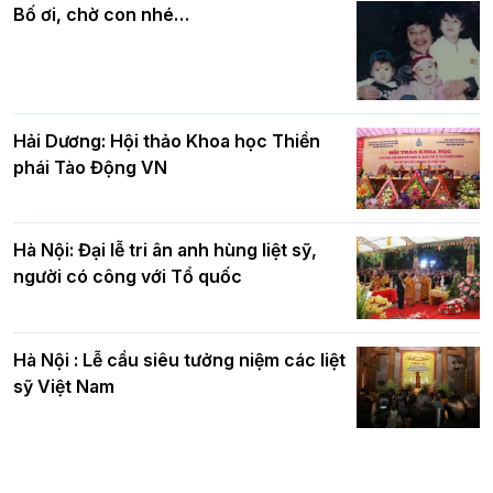
quả
nhân mùa Phật đản PL.2570
Bố ơi, chờ con nhé…
Hải Dương: Hội thảo Khoa học Thiền
phái Tào Động VN
Hà Nội: Đại lễ tri ân anh hùng liệt sỹ,
người có công với Tổ quốc
Hà Nội : Lễ cầu siêu tưởng niệm các liệt
sỹ Việt Nam