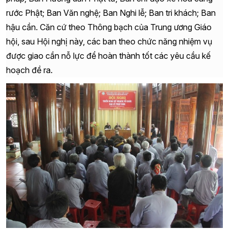
rước Phật; Ban Văn nghệ; Ban Nghi lễ; Ban tri khách; Ban
hậu cần. Căn cứ theo Thông bạch của Trung ương Giáo
hội, sau Hội nghị này, các ban theo chức năng nhiệm vụ
được giao cần nỗ lực để hoàn thành tốt các yêu cầu kế
hoạch đề ra.