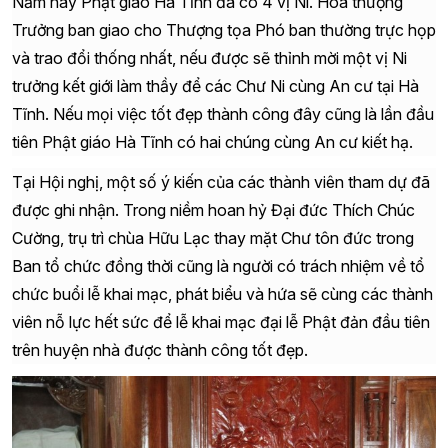
Năm nay Phật giáo Hà Tĩnh đã có 4 vị Ni. Hòa thượng
Trưởng ban giao cho Thượng tọa Phó ban thường trực họp
và trao đổi thống nhất, nếu được sẽ thỉnh mời một vị Ni
trưởng kết giới làm thầy để các Chư Ni cùng An cư tại Hà
Tĩnh. Nếu mọi việc tốt đẹp thành công đây cũng là lần đầu
tiên Phật giáo Hà Tĩnh có hai chúng cùng An cư kiết hạ.
Tại Hội nghị, một số ý kiến của các thành viên tham dự đã
được ghi nhận. Trong niềm hoan hỷ Đại đức Thích Chúc
Cường, trụ trì chùa Hữu Lạc thay mặt Chư tôn đức trong
Ban tổ chức đồng thời cũng là người có trách nhiệm về tổ
chức buổi lễ khai mạc, phát biểu và hứa sẽ cùng các thành
viên nỗ lực hết sức để lễ khai mạc đại lễ Phật đản đầu tiên
trên huyện nhà được thành công tốt đẹp.