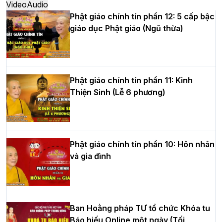
Video
Audio
Phật giáo chính tín phần 12: 5 cấp bậc
giáo dục Phật giáo (Ngũ thừa)
Học yêu thương trong ngày tu tập thứ
tư của Khóa sinh hoạt Phật pháp mùa
hè tại chùa Bằng
Phật giáo chính tín phần 11: Kinh
Thiện Sinh (Lễ 6 phương)
HT.Thích Thọ Lạc được suy cử làm tân
Trưởng BTS GHPGVN tỉnh Nghệ An
nhiệm kỳ 2026 – 2031
Phật giáo chính tín phần 10: Hôn nhân
và gia đình
Hòa thượng Thích Quảng Tùng tái đắc
cử Trưởng BTS GHPGVN thành phố Hải
Phòng nhiệm kỳ 2026 – 2031
Ban Hoằng pháp TƯ tổ chức Khóa tu
Báo hiếu Online một ngày (Tối