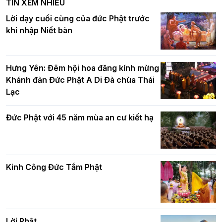
TIN XEM NHIỀU
DL.2026
Ban Hoằng pháp TƯ tổ chức Khóa tu
Lời dạy cuối cùng của đức Phật trước
Báo hiếu Online một ngày (Sáng
khi nhập Niết bàn
15/8/2021)
Thứ trưởng Bộ Dân tộc và Tôn giáo
chúc mừng Phật đản BTS GHPGVN TP.
Hưng Yên: Đêm hội hoa đăng kính mừng
Hà Nội
Khánh đản Đức Phật A Di Đà chùa Thái
Lạc
Tinh thần yêu nước của Phật giáo
Đức Phật với 45 năm mùa an cư kiết hạ
Hơn 5.000 người tham dự diễu hành,
cung rước Xá lợi Đức Phật kính mừng
ngày Đức Phật đản sinh
Kinh Công Đức Tắm Phật
Phật giáo chính tín Phần 9: Giải thích
về "Lục Tức Phật"
Đại lễ Phật đản PL.2570 tại Hà Nội: Lan
tỏa thông điệp từ bi, trí tuệ vì một Thủ
đô hòa bình và phát triển
Lời Phật