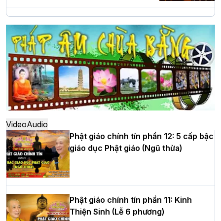
Hà Nội: Long trọng lễ khởi công xây
dựng Trung tâm văn hóa Phật giáo Thủ
đô
Hà Nội: Ngày tu học cuối cùng khép lại
khóa sinh hoạt Phật pháp mùa hè lần
thứ XIV tại chùa Bằng
Video
Audio
Phật giáo chính tín phần 12: 5 cấp bậc
giáo dục Phật giáo (Ngũ thừa)
Học yêu thương trong ngày tu tập thứ
tư của Khóa sinh hoạt Phật pháp mùa
hè tại chùa Bằng
Phật giáo chính tín phần 11: Kinh
Thiện Sinh (Lễ 6 phương)