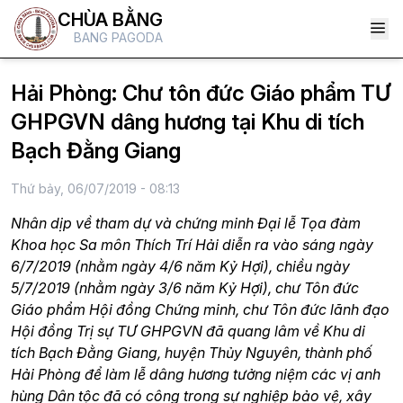
CHÙA BẰNG
BANG PAGODA
Hải Phòng: Chư tôn đức Giáo phẩm TƯ
GHPGVN dâng hương tại Khu di tích
Bạch Đằng Giang
Thứ bảy, 06/07/2019 - 08:13
Nhân dịp về tham dự và chứng minh Đại lễ Tọa đàm
Khoa học Sa môn Thích Trí Hải diễn ra vào sáng ngày
6/7/2019 (nhằm ngày 4/6 năm Kỷ Hợi), chiều ngày
5/7/2019 (nhằm ngày 3/6 năm Kỷ Hợi), chư Tôn đức
Giáo phẩm Hội đồng Chứng minh, chư Tôn đức lãnh đạo
Hội đồng Trị sự TƯ GHPGVN đã quang lâm về Khu di
tích Bạch Đằng Giang, huyện Thủy Nguyên, thành phố
Hải Phòng để làm lễ dâng hương tưởng niệm các vị anh
hùng Dân tộc đã có công trong sự nghiệp bảo vệ, xây