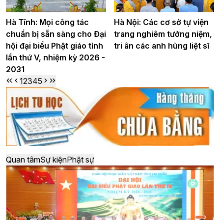
Hà Tĩnh: Mọi công tác
Hà Nội: Các cơ sở tự viện
chuẩn bị sẵn sàng cho Đại
trang nghiêm tưởng niệm,
hội đại biểu Phật giáo tỉnh
tri ân các anh hùng liệt sĩ
lần thứ V, nhiệm kỳ 2026 -
2031
1
2
3
4
5
Quan tâm
Sự kiện
Phật sự