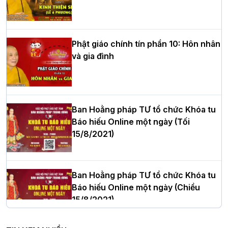
HT.Thích Thọ Lạc được suy cử làm tân
Trưởng BTS GHPGVN tỉnh Nghệ An
nhiệm kỳ 2026 – 2031
Phật giáo chính tín phần 10: Hôn nhân
và gia đình
Hòa thượng Thích Quảng Tùng tái đắc
cử Trưởng BTS GHPGVN thành phố Hải
Phòng nhiệm kỳ 2026 – 2031
Ban Hoằng pháp TƯ tổ chức Khóa tu
Báo hiếu Online một ngày (Tối
15/8/2021)
Thượng tọa Thích Tâm Chính được suy
cử tân Trưởng ban Trị sự GHPGVN tỉnh
Thanh Hóa nhiệm kỳ 2026 - 2031
Ban Hoằng pháp TƯ tổ chức Khóa tu
Báo hiếu Online một ngày (Chiều
15/8/2021)
Hà Nội: Tăng Ni Trường hạ Bồ Đề trang
nghiêm tác pháp Tiền an cư PL.2570 –