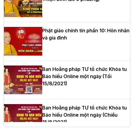
HT.Thích Thọ Lạc được suy cử làm tân
Trưởng BTS GHPGVN tỉnh Nghệ An
nhiệm kỳ 2026 – 2031
Phật giáo chính tín phần 10: Hôn nhân
và gia đình
Hòa thượng Thích Quảng Tùng tái đắc
cử Trưởng BTS GHPGVN thành phố Hải
Phòng nhiệm kỳ 2026 – 2031
Ban Hoằng pháp TƯ tổ chức Khóa tu
Báo hiếu Online một ngày (Tối
15/8/2021)
Thượng tọa Thích Tâm Chính được suy
cử tân Trưởng ban Trị sự GHPGVN tỉnh
Thanh Hóa nhiệm kỳ 2026 - 2031
Ban Hoằng pháp TƯ tổ chức Khóa tu
Báo hiếu Online một ngày (Chiều
15/8/2021)
Hà Nội: Tăng Ni Trường hạ Bồ Đề trang