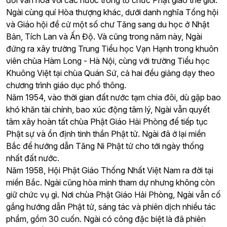
đổi văn hóa với các nước trong tổ chức Phật giáo thế giới.
Ngài cùng quí Hòa thượng khác, dưới danh nghĩa Tổng hội
và Giáo hội đề cử một số chư Tăng sang du học ở Nhật
Bản, Tích Lan và Ấn Độ. Và cũng trong năm này, Ngài
đứng ra xây trường Trung Tiểu học Vạn Hạnh trong khuôn
viên chùa Hàm Long - Hà Nội, cùng với trường Tiểu học
Khuông Việt tại chùa Quán Sứ, cả hai đều giảng dạy theo
chương trình giáo dục phổ thông.
Năm 1954, vào thời gian đất nước tạm chia đôi, dù gặp bao
khó khăn tài chính, bao xúc động tâm lý, Ngài vẫn quyết
tâm xây hoàn tất chùa Phật Giáo Hải Phòng để tiếp tục
Phật sự và ổn định tinh thần Phật tử. Ngài đã ở lại miền
Bắc để hướng dẫn Tăng Ni Phật tử cho tới ngày thống
nhất đất nước.
Năm 1958, Hội Phật Giáo Thống Nhất Việt Nam ra đời tại
miền Bắc. Ngài cũng hòa mình tham dự nhưng không còn
giữ chức vụ gì. Nơi chùa Phật Giáo Hải Phòng, Ngài vẫn cố
gắng hướng dẫn Phật tử, sáng tác và phiên dịch nhiều tác
phẩm, gồm 30 cuốn. Ngài có công đặc biệt là đã phiên