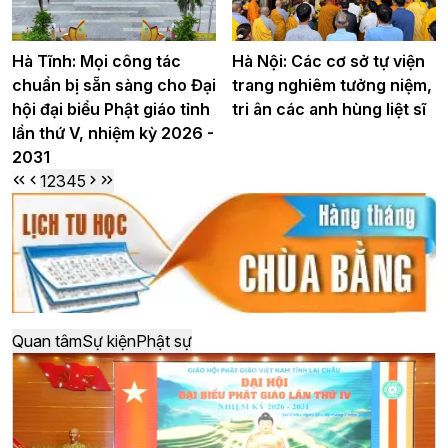
Hà Tĩnh: Mọi công tác
Hà Nội: Các cơ sở tự viện
chuẩn bị sẵn sàng cho Đại
trang nghiêm tưởng niệm,
hội đại biểu Phật giáo tỉnh
tri ân các anh hùng liệt sĩ
lần thứ V, nhiệm kỳ 2026 -
2031
1
2
3
4
5
Quan tâm
Sự kiện
Phật sự