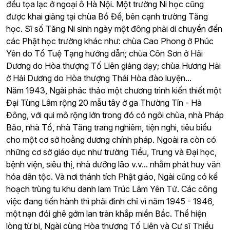
đều tọa lạc ở ngoại ô Hà Nội. Một trường Ni học cũng
được khai giảng tại chùa Bồ Đề, bên cạnh trường Tăng
học. Sĩ số Tăng Ni sinh ngày một đông phải di chuyển đến
các Phật học trường khác như: chùa Cao Phong ở Phúc
Yên do Tổ Tuệ Tạng hướng dẫn; chùa Côn Sơn ở Hải
Dương do Hòa thượng Tố Liên giảng dạy; chùa Hương Hải
ở Hải Dương do Hòa thượng Thái Hòa đào luyện...
Năm 1943, Ngài phác thảo một chương trình kiến thiết một
Đại Tùng Lâm rộng 20 mẫu tây ở ga Thường Tín - Hà
Đông, với qui mô rộng lớn trong đó có ngôi chùa, nhà Pháp
Bảo, nhà Tổ, nhà Tăng trang nghiêm, tiện nghi, tiêu biểu
cho một cơ sở hoằng dương chính pháp. Ngoài ra còn có
những cơ sở giáo dục như trường Tiểu, Trung và Đại học,
bệnh viện, siêu thị, nhà dưỡng lão v.v... nhằm phát huy văn
hóa dân tộc. Và nơi thánh tích Phật giáo, Ngài cũng có kế
hoạch trùng tu khu danh lam Trúc Lâm Yên Tử. Các công
việc đang tiến hành thì phải đình chỉ vì năm 1945 - 1946,
một nạn đói ghê gớm lan tràn khắp miền Bắc. Thể hiện
lòng từ bi, Ngài cùng Hòa thượng Tố Liên và Cư sĩ Thiều