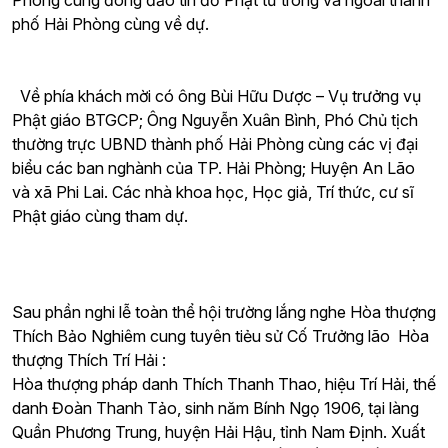
Phòng cùng đông đảo tín đồ Phật tử trong và ngoài thành
phố Hải Phòng cùng về dự.
Về phía khách mời có ông Bùi Hữu Dược – Vụ trưởng vụ
Phật giáo BTGCP; Ông Nguyễn Xuân Bình, Phó Chủ tịch
thường trực UBND thành phố Hải Phòng cùng các vị đại
biểu các ban nghành của TP. Hải Phòng; Huyện An Lão
và xã Phi Lai. Các nhà khoa học, Học giả, Trí thức, cư sĩ
Phật giáo cùng tham dự.
Sau phần nghi lễ toàn thể hội trường lắng nghe Hòa thượng
Thích Bảo Nghiêm cung tuyên tiẻu sử Cố Trưởng lão Hòa
thượng Thích Trí Hải :
Hòa thượng pháp danh Thích Thanh Thao, hiệu Trí Hải, thế
danh Đoàn Thanh Tảo, sinh năm Bính Ngọ 1906, tại làng
Quần Phương Trung, huyện Hải Hậu, tỉnh Nam Định. Xuất