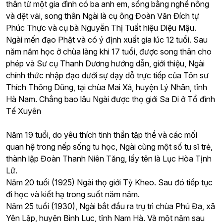
thân từ một gia đình có ba anh em, sống bằng nghề nông
và dệt vải, song thân Ngài là cụ ông Đoàn Văn Đích tự
Phúc Thực và cụ bà Nguyễn Thị Tuất hiệu Diệu Mậu.
Ngài mến đạo Phật và có ý định xuất gia lúc 12 tuổi. Sau
năm năm học ở chùa làng khi 17 tuổi, được song thân cho
phép và Sư cụ Thanh Dương hướng dẫn, giới thiệu, Ngài
chính thức nhập đạo dưới sự dạy dỗ trực tiếp của Tôn sư
Thích Thông Dũng, tại chùa Mai Xá, huyện Lý Nhân, tỉnh
Hà Nam. Chẳng bao lâu Ngài được thọ giới Sa Di ở Tổ đình
Tế Xuyên
Năm 19 tuổi, do yêu thích tinh thần tập thể và các mối
quan hệ trong nếp sống tu học, Ngài cùng một số tu sĩ trẻ,
thành lập Đoàn Thanh Niên Tăng, lấy tên là Lục Hòa Tịnh
Lữ.
Năm 20 tuổi (1925) Ngài thọ giới Tỳ Kheo. Sau đó tiếp tục
đi học và kiết hạ trong suốt năm năm.
Năm 25 tuổi (1930), Ngài bắt đầu ra trụ trì chùa Phú Đa, xã
Yên Lập, huyện Bình Lục, tỉnh Nam Hà. Và một năm sau