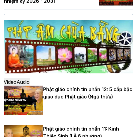
nhiệm kỳ 2026 - 2031
Hà Nội: Long trọng lễ khởi công xây
dựng Trung tâm văn hóa Phật giáo Thủ
đô
Hà Nội: Ngày tu học cuối cùng khép lại
khóa sinh hoạt Phật pháp mùa hè lần
thứ XIV tại chùa Bằng
Video
Audio
Phật giáo chính tín phần 12: 5 cấp bậc
giáo dục Phật giáo (Ngũ thừa)
Học yêu thương trong ngày tu tập thứ
tư của Khóa sinh hoạt Phật pháp mùa
hè tại chùa Bằng
Phật giáo chính tín phần 11: Kinh
Thiện Sinh (Lễ 6 phương)