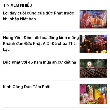
nghiêm tác pháp Tiền an cư PL.2570 –
TIN XEM NHIỀU
DL.2026
Ban Hoằng pháp TƯ tổ chức Khóa tu
Lời dạy cuối cùng của đức Phật trước
Báo hiếu Online một ngày (Sáng
khi nhập Niết bàn
15/8/2021)
Thứ trưởng Bộ Dân tộc và Tôn giáo
chúc mừng Phật đản BTS GHPGVN TP.
Hưng Yên: Đêm hội hoa đăng kính mừng
Hà Nội
Khánh đản Đức Phật A Di Đà chùa Thái
Lạc
Tinh thần yêu nước của Phật giáo
Đức Phật với 45 năm mùa an cư kiết hạ
Hơn 5.000 người tham dự diễu hành,
cung rước Xá lợi Đức Phật kính mừng
ngày Đức Phật đản sinh
Kinh Công Đức Tắm Phật
Phật giáo chính tín Phần 9: Giải thích
về "Lục Tức Phật"
Đại lễ Phật đản PL.2570 tại Hà Nội: Lan
tỏa thông điệp từ bi, trí tuệ vì một Thủ
đô hòa bình và phát triển