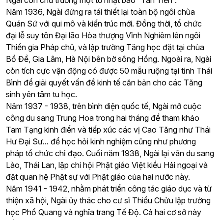
Ngài còn chủ trương một tờ nhật báo “Tân Tiến”.
Năm 1936, Ngài đứng ra tái thiết lại toàn bộ ngôi chùa
Quán Sứ với qui mô và kiến trúc mới. Đồng thời, tổ chức
đại lễ suy tôn Đại lão Hòa thượng Vĩnh Nghiêm lên ngôi
Thiền gia Pháp chủ, và lập trường Tăng học đặt tại chùa
Bồ Đề, Gia Lâm, Hà Nội bên bờ sông Hồng. Ngoài ra, Ngài
còn tích cực vận động có được 50 mẫu ruộng tại tỉnh Thái
Bình để giải quyết vấn đề kinh tế căn bản cho các Tăng
sinh yên tâm tu học.
Năm 1937 - 1938, trên bình diện quốc tế, Ngài mở cuộc
công du sang Trung Hoa trong hai tháng để tham khảo
Tam Tạng kinh điển và tiếp xúc các vị Cao Tăng như Thái
Hư Đại Sư... để học hỏi kinh nghiệm cũng như phương
pháp tổ chức chỉ đạo. Cuối năm 1938, Ngài lại vân du sang
Lào, Thái Lan, lập chi hội Phật giáo Việt kiều Hải ngoại và
đặt quan hệ Phật sự với Phật giáo của hai nước này.
Năm 1941 - 1942, nhằm phát triển công tác giáo dục và từ
thiện xã hội, Ngài ủy thác cho cư sĩ Thiều Chửu lập trường
học Phổ Quang và nghĩa trang Tế Độ. Cả hai cơ sở này