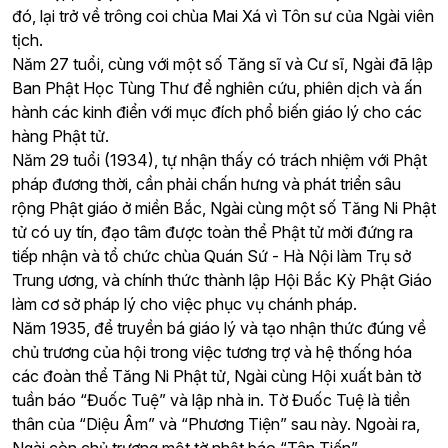
đó, lại trở về trông coi chùa Mai Xá vì Tôn sư của Ngài viên
tịch.
Năm 27 tuổi, cùng với một số Tăng sĩ và Cư sĩ, Ngài đã lập
Ban Phật Học Tùng Thư để nghiên cứu, phiên dịch và ấn
hành các kinh điển với mục đích phổ biến giáo lý cho các
hàng Phật tử.
Năm 29 tuổi (1934), tự nhận thấy có trách nhiệm với Phật
pháp đương thời, cần phải chấn hưng và phát triển sâu
rộng Phật giáo ở miền Bắc, Ngài cùng một số Tăng Ni Phật
tử có uy tín, đạo tâm được toàn thể Phật tử mời đứng ra
tiếp nhận và tổ chức chùa Quán Sứ - Hà Nội làm Trụ sở
Trung ương, và chính thức thành lập Hội Bắc Kỳ Phật Giáo
làm cơ sở pháp lý cho việc phục vụ chánh pháp.
Năm 1935, để truyền bá giáo lý và tạo nhận thức đúng về
chủ trương của hội trong việc tương trợ và hệ thống hóa
các đoàn thể Tăng Ni Phật tử, Ngài cùng Hội xuất bản tờ
tuần báo “Đuốc Tuệ” và lập nhà in. Tờ Đuốc Tuệ là tiền
thân của “Diệu Âm” và “Phương Tiện” sau này. Ngoài ra,