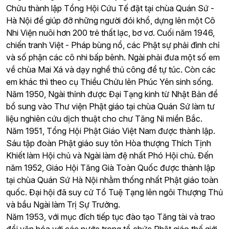
Chửu thành lập Tổng Hội Cứu Tế đặt tại chùa Quán Sứ -
Hà Nội để giúp đỡ những người đói khổ, dựng lên một Cô
Nhi Viện nuôi hơn 200 trẻ thất lạc, bơ vơ. Cuối năm 1946,
chiến tranh Việt - Pháp bùng nổ, các Phật sự phải đình chỉ
và số phận các cô nhi bấp bênh. Ngài phải đưa một số em
về chùa Mai Xá và dạy nghề thủ công để tự túc. Còn các
em khác thì theo cụ Thiều Chửu lên Phúc Yên sinh sống.
Năm 1950, Ngài thỉnh được Đại Tạng kinh từ Nhật Bản để
bổ sung vào Thư viện Phật giáo tại chùa Quán Sứ làm tư
liệu nghiên cứu dịch thuật cho chư Tăng Ni miền Bắc.
Năm 1951, Tổng Hội Phật Giáo Việt Nam được thành lập.
Sáu tập đoàn Phật giáo suy tôn Hòa thượng Thích Tịnh
Khiết làm Hội chủ và Ngài làm đệ nhất Phó Hội chủ. Đến
năm 1952, Giáo Hội Tăng Già Toàn Quốc được thành lập
tại chùa Quán Sứ Hà Nội nhằm thống nhất Phật giáo toàn
quốc. Đại hội đã suy cử Tổ Tuệ Tạng lên ngôi Thượng Thủ
và bầu Ngài làm Trị Sự Trưởng.
Năm 1953, với mục đích tiếp tục đào tạo Tăng tài và trao