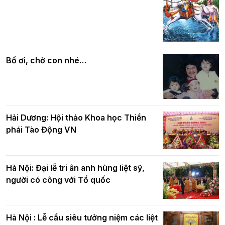
Các cơ quan, ban, ngành Thành phố
Phật giáo chính tín Phần 7: Luật nhân
chúc mừng BTS GHPGVN TP. Hà Nội
quả
nhân mùa Phật đản PL.2570
Bố ơi, chờ con nhé…
Hải Dương: Hội thảo Khoa học Thiền
phái Tào Động VN
Hà Nội: Đại lễ tri ân anh hùng liệt sỹ,
người có công với Tổ quốc
Hà Nội : Lễ cầu siêu tưởng niệm các liệt