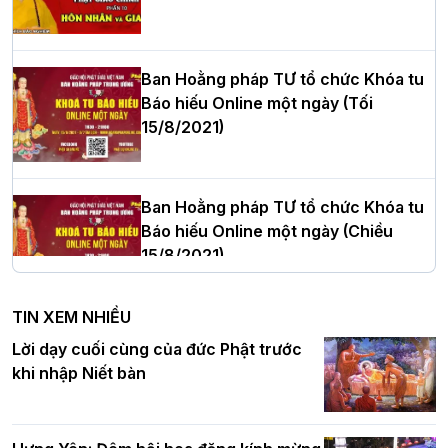
Hòa thượng Thích Quảng Tùng tái đắc
cử Trưởng BTS GHPGVN thành phố Hải
Phòng nhiệm kỳ 2026 – 2031
Ban Hoằng pháp TƯ tổ chức Khóa tu
Báo hiếu Online một ngày (Tối
15/8/2021)
Thượng tọa Thích Tâm Chính được suy
cử tân Trưởng ban Trị sự GHPGVN tỉnh
Thanh Hóa nhiệm kỳ 2026 - 2031
Ban Hoằng pháp TƯ tổ chức Khóa tu
Báo hiếu Online một ngày (Chiều
15/8/2021)
Hà Nội: Tăng Ni Trường hạ Bồ Đề trang
nghiêm tác pháp Tiền an cư PL.2570 –
TIN XEM NHIỀU
DL.2026
Ban Hoằng pháp TƯ tổ chức Khóa tu
Lời dạy cuối cùng của đức Phật trước
Báo hiếu Online một ngày (Sáng
khi nhập Niết bàn
15/8/2021)
Thứ trưởng Bộ Dân tộc và Tôn giáo
chúc mừng Phật đản BTS GHPGVN TP.