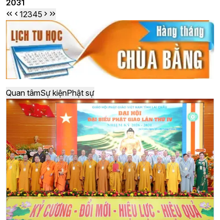
2031
1
2
3
4
5
Quan tâm
Sự kiện
Phật sự