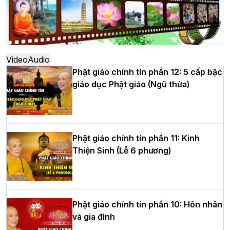
Hà Nội: Ngày tu học cuối cùng khép lại
khóa sinh hoạt Phật pháp mùa hè lần
thứ XIV tại chùa Bằng
Video
Audio
Phật giáo chính tín phần 12: 5 cấp bậc
giáo dục Phật giáo (Ngũ thừa)
Học yêu thương trong ngày tu tập thứ
tư của Khóa sinh hoạt Phật pháp mùa
hè tại chùa Bằng
Phật giáo chính tín phần 11: Kinh
Thiện Sinh (Lễ 6 phương)
HT.Thích Thọ Lạc được suy cử làm tân
Trưởng BTS GHPGVN tỉnh Nghệ An
nhiệm kỳ 2026 – 2031
Phật giáo chính tín phần 10: Hôn nhân
và gia đình