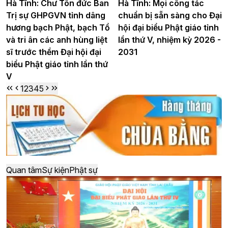
Hà Tĩnh: Chư Tôn đức Ban
Hà Tĩnh: Mọi công tác
Trị sự GHPGVN tỉnh dâng
chuẩn bị sẵn sàng cho Đại
hương bạch Phật, bạch Tổ
hội đại biểu Phật giáo tỉnh
và tri ân các anh hùng liệt
lần thứ V, nhiệm kỳ 2026 -
sĩ trước thềm Đại hội đại
2031
biểu Phật giáo tỉnh lần thứ
V
1
2
3
4
5
Quan tâm
Sự kiện
Phật sự