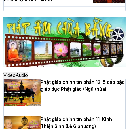
Hà Nội: Long trọng lễ khởi công xây
dựng Trung tâm văn hóa Phật giáo Thủ
đô
Hà Nội: Ngày tu học cuối cùng khép lại
khóa sinh hoạt Phật pháp mùa hè lần
thứ XIV tại chùa Bằng
Video
Audio
Phật giáo chính tín phần 12: 5 cấp bậc
giáo dục Phật giáo (Ngũ thừa)
Học yêu thương trong ngày tu tập thứ
tư của Khóa sinh hoạt Phật pháp mùa
hè tại chùa Bằng
Phật giáo chính tín phần 11: Kinh
Thiện Sinh (Lễ 6 phương)