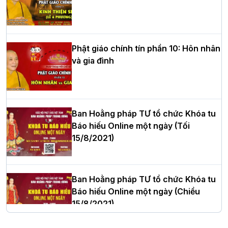
HT.Thích Thọ Lạc được suy cử làm tân
Trưởng BTS GHPGVN tỉnh Nghệ An
nhiệm kỳ 2026 – 2031
Phật giáo chính tín phần 10: Hôn nhân
và gia đình
Hòa thượng Thích Quảng Tùng tái đắc
cử Trưởng BTS GHPGVN thành phố Hải
Phòng nhiệm kỳ 2026 – 2031
Ban Hoằng pháp TƯ tổ chức Khóa tu
Báo hiếu Online một ngày (Tối
15/8/2021)
Thượng tọa Thích Tâm Chính được suy
cử tân Trưởng ban Trị sự GHPGVN tỉnh
Thanh Hóa nhiệm kỳ 2026 - 2031
Ban Hoằng pháp TƯ tổ chức Khóa tu
Báo hiếu Online một ngày (Chiều
15/8/2021)
Hà Nội: Tăng Ni Trường hạ Bồ Đề trang
nghiêm tác pháp Tiền an cư PL.2570 –