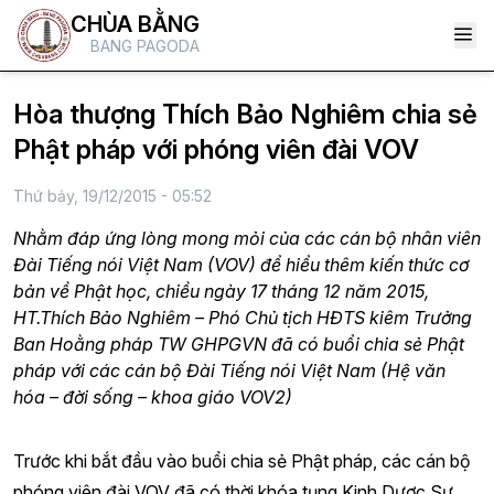
CHÙA BẰNG
BANG PAGODA
Hòa thượng Thích Bảo Nghiêm chia sẻ
Phật pháp với phóng viên đài VOV
Thứ bảy, 19/12/2015 - 05:52
Nhằm đáp ứng lòng mong mỏi của các cán bộ nhân viên
Đài Tiếng nói Việt Nam (VOV) để hiểu thêm kiến thức cơ
bản về Phật học, chiều ngày 17 tháng 12 năm 2015,
HT.Thích Bảo Nghiêm – Phó Chủ tịch HĐTS kiêm Trưởng
Ban Hoằng pháp TW GHPGVN đã có buổi chia sẻ Phật
pháp với các cán bộ Đài Tiếng nói Việt Nam (Hệ văn
hóa – đời sống – khoa giáo VOV2)
Trước khi bắt đầu vào buổi chia sẻ Phật pháp, các cán bộ
phóng viên đài VOV đã có thời khóa tụng Kinh Dược Sư