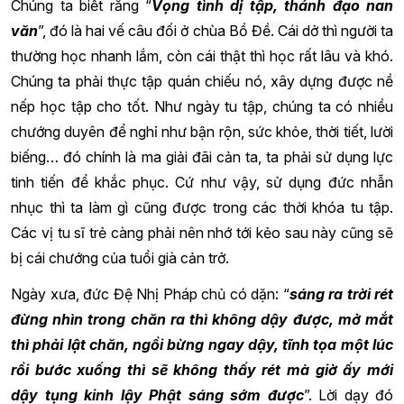
Chúng ta biết rằng “
Vọng tình dị tập, thánh đạo nan
văn
”, đó là hai vế câu đối ở chùa Bồ Đề. Cái dở thì người ta
thư
ờng
học nhanh lắm, còn cái thật thì học rất lâu và khó.
Chúng ta phải thực tập quán chiếu nó, xây dựng được nề
nếp học tập cho tốt. Như ngày tu tập, chúng ta có nhiều
chướng duyên để nghỉ như bận rộn, sức khỏe, thời tiết, lười
biếng… đó chính là ma giải đãi cản ta, ta phải sử dụng lực
tinh tiến để khắc phục. Cứ như vậy, sử dụng đức nhẫn
nhục thì ta làm gì cũng được trong các thời khóa tu tập.
Các vị tu sĩ trẻ càng phải nên nhớ tới kẻo sau này cũng sẽ
bị cái chướng của tuổi già cản trở.
Ngày xưa, đức Đệ Nhị Pháp chủ có dặn: “
sáng ra trời rét
đừng nhìn trong chăn ra thì không dậy được, mở mắt
thì phải lật chăn, ngồi bừng ngay dậy, tĩnh tọa một lúc
rồi bước xuống thì sẽ không thấy rét mà giờ ấy mới
dậy tụng kinh lậy Phật sáng sớm được
”. Lời dạy đó