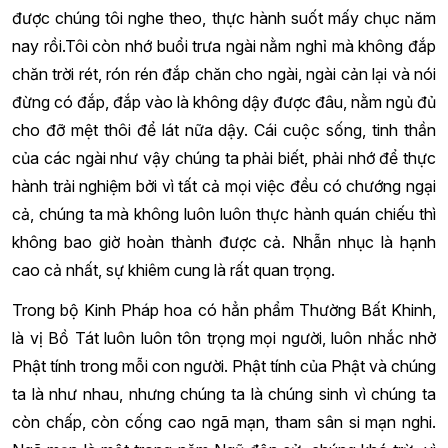
được chúng tôi nghe theo, thực hành suốt mấy chục năm
nay rồi.
Tôi còn nhớ buổi trưa ngài nằm nghỉ mà không đắp
chăn trời rét, rón rén đắp chăn cho ngài, ngài cản lại và nói
đừng có đắp, đắp vào là không dậy được đâu, nằm ngủ đủ
cho đỡ mệt thôi để lát nữa dậy. Cái cuộc sống, tinh thần
của các ngài như vậy chúng ta phải biết, phải nhớ để thực
hành trải nghiệm bởi vì tất cả mọi việc đều có chướng ngại
cả, chúng ta mà không luôn luôn thực hành quán chiếu thì
không bao giờ hoàn thành được cả. Nhẫn nhục là hạnh
cao cả nhất, sự khiêm cung là rất quan trọng.
Trong bộ Kinh Pháp hoa có hẳn phẩm Thường Bất Khinh,
là vị Bồ Tát luôn luôn tôn trọng mọi người, luôn nhắc nhở
Phật tính trong mỗi con người. Phật tính của Phật và chúng
ta là như nhau, nhưng chúng ta là chúng sinh vì chúng ta
còn chấp, còn cống cao ngã mạn, tham sân si mạn nghi.