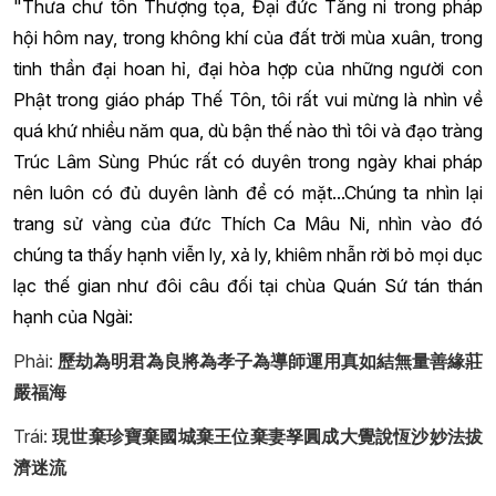
"Thưa chư tôn Thượng tọa, Đại đức Tăng ni trong pháp
hội hôm nay, trong không khí của đất trời mùa xuân, trong
tinh thần đại hoan hỉ, đại hòa hợp của những người con
Phật trong giáo pháp Thế Tôn, tôi rất vui mừng là nhìn về
quá khứ nhiều năm qua, dù bận thế nào thì tôi và đạo tràng
Trúc Lâm Sùng Phúc rất có duyên trong ngày khai pháp
nên luôn có đủ duyên lành để có mặt...
Chúng ta nhìn lại
trang sử vàng của đức Thích Ca Mâu Ni, nhìn vào đó
chúng ta thấy hạnh viễn ly, xả ly, khi
êm nhẫn
rời bỏ mọi dục
lạc thế gian như đôi câu đối tại chùa Quán Sứ tán thán
hạnh của Ngài:
Phải:
歷劫為明君為良將為孝子為導師運用真如結無量善緣莊
嚴福海
Trái:
現世棄珍寶棄國城棄王位棄妻孥圓成大覺說恆沙妙法拔
濟迷流