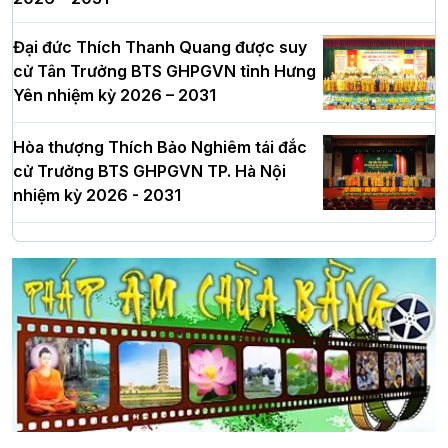
Đại đức Thích Thanh Quang được suy
cử Tân Trưởng BTS GHPGVN tỉnh Hưng
Yên nhiệm kỳ 2026 – 2031
Hòa thượng Thích Bảo Nghiêm tái đắc
cử Trưởng BTS GHPGVN TP. Hà Nội
nhiệm kỳ 2026 - 2031
Hà Nội: Long trọng lễ khởi công xây
dựng Trung tâm văn hóa Phật giáo Thủ
đô
Hà Nội: Ngày tu học cuối cùng khép lại
khóa sinh hoạt Phật pháp mùa hè lần
thứ XIV tại chùa Bằng