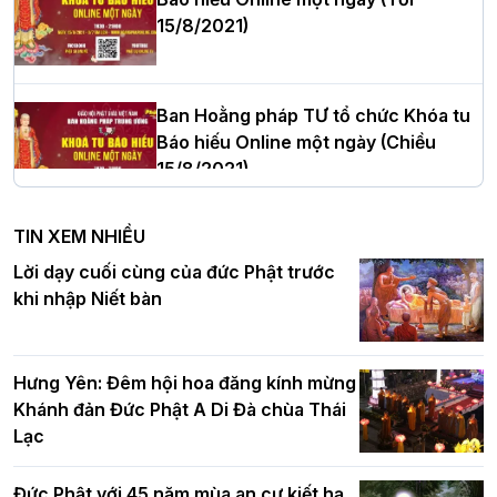
15/8/2021)
Thượng tọa Thích Tâm Chính được suy
cử tân Trưởng ban Trị sự GHPGVN tỉnh
Thanh Hóa nhiệm kỳ 2026 - 2031
Ban Hoằng pháp TƯ tổ chức Khóa tu
Báo hiếu Online một ngày (Chiều
15/8/2021)
Hà Nội: Tăng Ni Trường hạ Bồ Đề trang
nghiêm tác pháp Tiền an cư PL.2570 –
TIN XEM NHIỀU
DL.2026
Ban Hoằng pháp TƯ tổ chức Khóa tu
Lời dạy cuối cùng của đức Phật trước
Báo hiếu Online một ngày (Sáng
khi nhập Niết bàn
15/8/2021)
Thứ trưởng Bộ Dân tộc và Tôn giáo
chúc mừng Phật đản BTS GHPGVN TP.
Hưng Yên: Đêm hội hoa đăng kính mừng
Hà Nội
Khánh đản Đức Phật A Di Đà chùa Thái
Lạc
Tinh thần yêu nước của Phật giáo
Đức Phật với 45 năm mùa an cư kiết hạ
Hơn 5.000 người tham dự diễu hành,