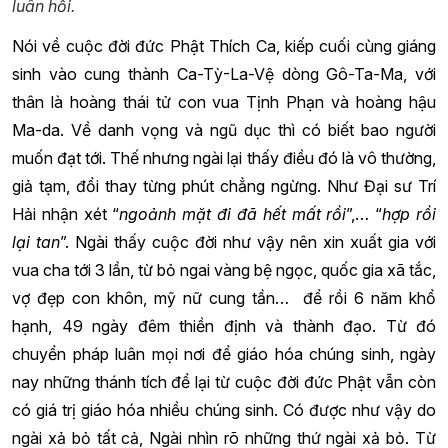
luân hồi.
Nói về cuộc đời đức Phật Thích Ca, kiếp cuối cùng giáng
sinh vào cung thành Ca-Tỳ-La-Vệ dòng Gô-Ta-Ma, với
thân là hoàng thái tử con vua Tịnh Phạn và hoàng hậu
Ma-da. Về danh vọng và ngũ dục thì có biết bao người
muốn đạt tới. Thế nhưng ngài lại thấy điều đó là vô thường,
giả tạm, đổi thay từng phút chẳng ngừng. Như Đại sư Trí
Hải nhận xét “
ngoảnh mặt đi đã hết mất rồi
”,… “
hợp rồi
lại tan
”. Ngài thấy cuộc đời như vậy nên xin xuất gia với
vua cha tới 3 lần, từ bỏ ngai vàng bệ ngọc, quốc gia xã tắc,
vợ đẹp con khôn, mỹ nữ cung tần… để rồi 6 năm khổ
hạnh, 49 ngày đêm thiền định và thành đạo. Từ đó
chuyển pháp luân mọi nơi để giáo hóa chúng sinh, ngày
nay những thánh tích để lại từ cuộc đời đức Phật vẫn còn
có giá trị giáo hóa nhiều chúng sinh. Có được như vậy do
ngài xả bỏ tất cả, Ngài nhìn rõ những thứ ngài xả bỏ. Từ