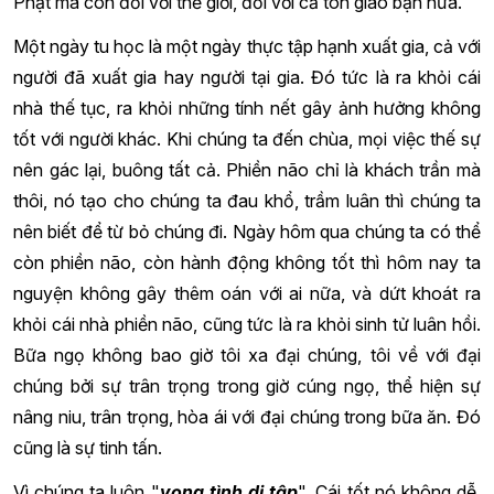
Phật mà còn đối với thế giới, đối với cả tôn giáo bạn nữa.
Một ngày tu học là một ngày thực tập hạnh xuất gia, cả với
người đã xuất gia hay người tại gia. Đó tức là ra khỏi cái
nhà thế tục, ra khỏi những tính nết gây ảnh hưởng không
tốt với người khác. Khi chúng ta đến chùa, mọi việc thế sự
nên gác lại, buông tất cả. Phiền não chỉ là khách trần mà
thôi, nó tạo cho chúng ta đau khổ, trầm luân thì chúng ta
nên biết để từ bỏ chúng đi. Ngày hôm qua chúng ta có thể
còn phiền não, còn hành động không tốt thì hôm nay ta
nguyện không gây thêm oán với ai nữa, và dứt khoát ra
khỏi cái nhà phiền não, cũng tức là ra khỏi sinh tử luân hồi.
Bữa ngọ không bao giờ tôi xa đại chúng, tôi về với đại
chúng bởi sự trân trọng trong giờ cúng ngọ, thể hiện sự
nâng niu, trân trọng, hòa ái với đại chúng trong bữa ăn. Đó
cũng là sự tinh tấn.
Vì chúng ta luôn "
vọng tình dị tập
". Cái tốt nó không dễ,