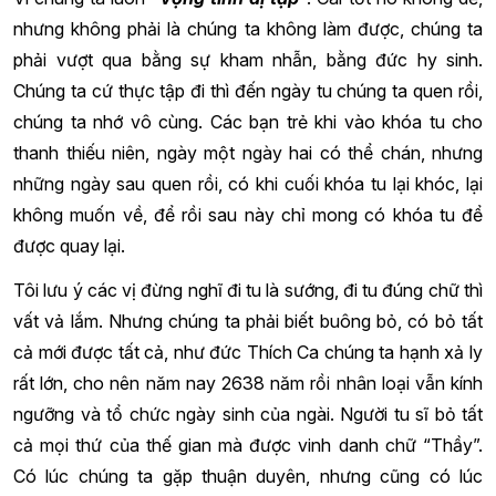
nhưng không phải là chúng ta không làm được, chúng ta
phải vượt qua bằng sự kham nhẫn, bằng đức hy sinh.
Chúng ta cứ thực tập đi thì đến ngày tu chúng ta quen rồi,
chúng ta nhớ vô cùng. Các bạn trẻ khi vào khóa tu cho
thanh thiếu niên, ngày một ngày hai có thể chán, nhưng
những ngày sau quen rồi, có khi cuối khóa tu lại khóc, lại
không muốn về, để rồi sau này chỉ mong có khóa tu để
được quay lại.
Tôi lưu ý các vị đừng nghĩ đi tu là sướng, đi tu đúng chữ thì
vất vả lắm. Nhưng chúng ta phải biết buông bỏ, có bỏ tất
cả mới được tất cả, như đức Thích Ca chúng ta hạnh xả ly
rất lớn, cho nên năm nay 2638 năm rồi nhân loại vẫn kính
ngưỡng và tổ chức ngày sinh của ngài. Người tu sĩ bỏ tất
cả mọi thứ của thế gian mà được vinh danh chữ “Thầy”.
Có lúc chúng ta gặp thuận duyên, nhưng cũng có lúc