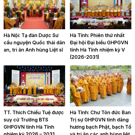
Hà Nội: Tạ đàn Dược Sư
Hà Tĩnh: Phiên thứ nhất
cầu nguyện Quốc thái dân
Đại hội Đại biểu GHPGVN
an, tri ân Anh hùng Liệt sĩ
tỉnh Hà Tĩnh nhiệm kỳ V
(2026-2031)
TT. Thích Chiếu Tuệ được
Hà Tĩnh: Chư Tôn đức Ban
suy cử Trưởng BTS
Trị sự GHPGVN tỉnh dâng
GHPGVN tỉnh Hà Tĩnh
hương bạch Phật, bạch Tổ
nhiệm kỳ 2026 – 2031
và tri ân các anh hùng liệt