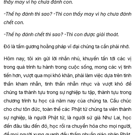
thấy may vì họ chưa đánh con.
-Thế họ đánh thì sao?
-Thì con thấy may vì họ chưa đánh
chết con.
-Thế họ đánh chết thì sao?
-Thì con được giải thoát.
Đó là tấm gương hoằng pháp vĩ đại chúng ta cần phải nhớ.
Hôm nay, tôi xin gửi lời nhắn nhủ, khuyến tấn tới các vị
trong quá trình tu hành trong cuộc sống, mong các vị tinh
tiến hơn, vượt qua mọi khó khăn, phải làm việc dựa trên tinh
thần kham nhẫn, tinh thần nhẫn nhục và vượt khó để
chúng ta thành tựu trong sự nghiệp tu tập, thành tựu trong
chương trình tu học cả năm nay của chúng ta. Cầu chúc
cho chư tôn đức, toàn thể các Phật tử chúng ta viên thành
sự nghiệp, là người Phật tử, là người sứ giả Như Lai, học
đến đâu tâu đến đó, học rồi ra chuyển hóa cho mọi người,
để mọi người xung quanh đều thấm nhuần giáo pháp Phật,