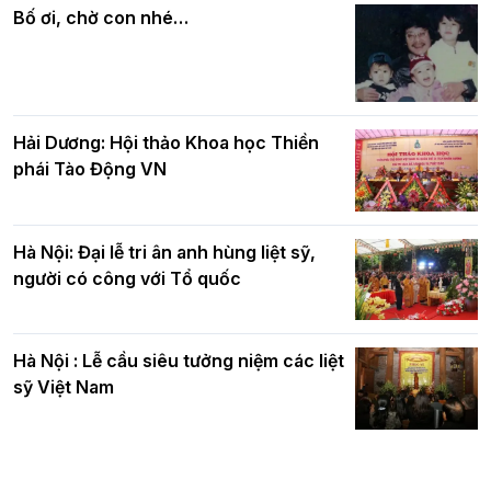
quả
nhân mùa Phật đản PL.2570
Bố ơi, chờ con nhé…
Hải Dương: Hội thảo Khoa học Thiền
phái Tào Động VN
Hà Nội: Đại lễ tri ân anh hùng liệt sỹ,
người có công với Tổ quốc
Hà Nội : Lễ cầu siêu tưởng niệm các liệt
sỹ Việt Nam