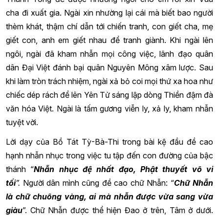
cha
đi xuất gia. Ng
ài xin
nhường lại cái mà biết bao người
thèm khát, thậm chí dẫn tới chiến tranh, con giết cha, mẹ
giết con, anh em giết nhau để tranh giành. Khi
ngài lên
ngôi, ng
ài đã
kham nhẫn mọi công việc, l
ãnh đạo quân
dân Đại Việt
đánh bại quân Nguyên Mông xâm lược. Sau
khi làm tròn trách nhiệm, ngài xả bỏ coi mọi thứ xa hoa như
chiếc dép rách để lên Yên Tử sáng lập dòng Thiền đậm đà
văn hóa Việt. Ngài là tấm gương viễn ly, xả ly, kham nhẫn
tuyệt vời.
Lời dạy của Bồ Tát Tỳ-Bà-Thi trong bài kệ đầu đề cao
hạnh nhẫn nhục trong việc tu tập đến con đường của bậc
thánh “
Nhẫn nhục đệ nhất đạo
, Phật thuyết vô vi
tối
”
.
Người dân mình cũng đề cao chữ Nhẫn: “
Chữ Nhẫn
là chữ chuông vàng, ai mà nhẫn được vừa sang vừa
giàu
”. Chữ Nhẫn được thể hiện Đao ở trên, Tâm ở dưới.