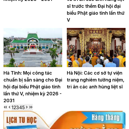
sĩ trước thềm Đại hội đại
biểu Phật giáo tỉnh lần thứ
V
Hà Tĩnh: Mọi công tác
Hà Nội: Các cơ sở tự viện
chuẩn bị sẵn sàng cho Đại
trang nghiêm tưởng niệm,
hội đại biểu Phật giáo tỉnh
tri ân các anh hùng liệt sĩ
lần thứ V, nhiệm kỳ 2026 -
2031
1
2
3
4
5