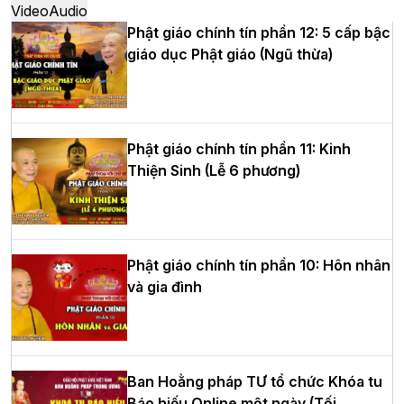
Video
Audio
Phật giáo chính tín phần 12: 5 cấp bậc
giáo dục Phật giáo (Ngũ thừa)
Học yêu thương trong ngày tu tập thứ
tư của Khóa sinh hoạt Phật pháp mùa
hè tại chùa Bằng
Phật giáo chính tín phần 11: Kinh
Thiện Sinh (Lễ 6 phương)
HT.Thích Thọ Lạc được suy cử làm tân
Trưởng BTS GHPGVN tỉnh Nghệ An
nhiệm kỳ 2026 – 2031
Phật giáo chính tín phần 10: Hôn nhân
và gia đình
Hòa thượng Thích Quảng Tùng tái đắc
cử Trưởng BTS GHPGVN thành phố Hải
Phòng nhiệm kỳ 2026 – 2031
Ban Hoằng pháp TƯ tổ chức Khóa tu
Báo hiếu Online một ngày (Tối