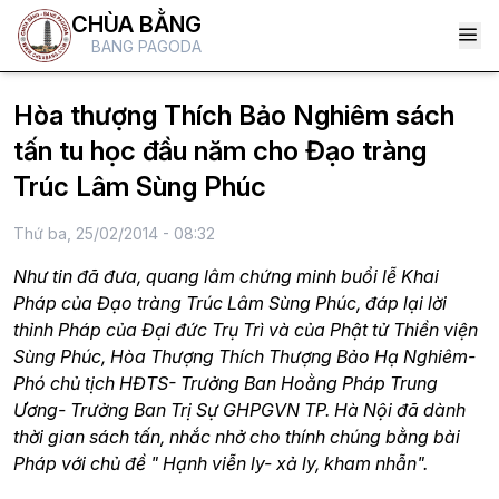
CHÙA BẰNG
BANG PAGODA
Hòa thượng Thích Bảo Nghiêm sách
tấn tu học đầu năm cho Đạo tràng
Trúc Lâm Sùng Phúc
Thứ ba, 25/02/2014 - 08:32
Như tin đã đưa, quang lâm chứng minh buổi lễ Khai
Pháp của Đạo tràng Trúc Lâm Sùng Phúc, đáp lại lời
thỉnh Pháp của Đại đức Trụ Trì và của Phật tử Thiền viện
Sùng Phúc, Hòa Thượng Thích Thượng Bảo Hạ Nghiêm-
Phó chủ tịch HĐTS- Trưởng Ban Hoằng Pháp Trung
Ương- Trưởng Ban Trị Sự GHPGVN TP. Hà Nội đã dành
thời gian sách tấn, nhắc nhở cho thính chúng bằng bài
Pháp với chủ đề " Hạnh viễn ly- xả ly, kham nhẫn".