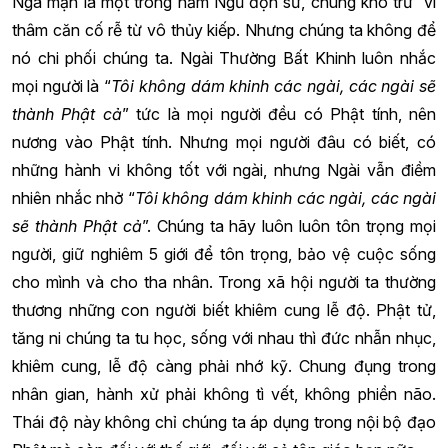
Ngã mạn là một trong năm Ngũ độn sử, chúng khó trừ vì
thâm căn cố rễ từ vô thủy kiếp. Nhưng chúng ta không để
nó chi phối chúng ta. Ngài Thường Bất Khinh luôn nhắc
mọi người là “
Tôi không dám khinh các ngài, các ngài sẽ
thành Phật cả
” tức là mọi người đều có Phật tính, nên
nương vào Phật tính. Nhưng mọi người đâu có biết, có
những hành vi không tốt với ngài, nhưng Ngài vẫn điềm
nhiên nhắc nhở “
Tôi không dám khinh các ngài, các ngài
sẽ thành Phật cả
”. Chúng ta hãy luôn luôn tôn trọng mọi
người, giữ nghiêm 5 giới để tôn trọng, bảo vệ cuộc sống
cho mình và cho tha nhân. Trong xã hội người ta thường
thương những con người biết khiêm cung lễ độ. Phật tử,
tăng ni chúng ta tu học, sống với nhau thì đức nhẫn nhục,
khiêm cung, lễ độ càng phải nhớ kỹ. Chung đụng trong
nhân gian, hành xử phải không tì vết, không phiền não.
Thái độ này không chỉ chúng ta áp dụng trong nội bộ đạo