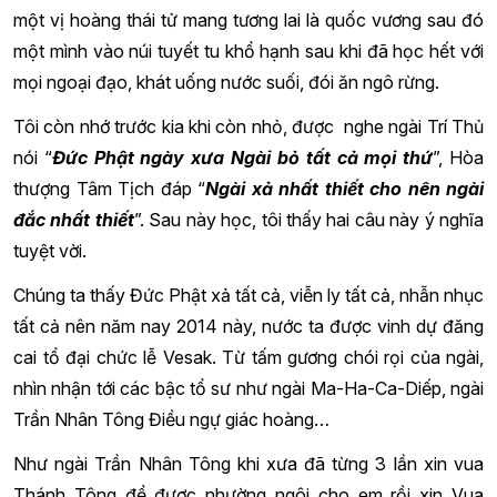
một vị hoàng thái tử mang tương lai là quốc vương sau đó
một mình vào núi tuyết tu khổ hạnh sau khi đã học hết với
mọi ngoại đạo, khát uống nước suối, đói ăn ngô rừng.
Tôi còn nhớ trước kia khi còn nhỏ, được nghe ngài Trí Thủ
nói “
Đức Phật ngày xưa Ngài bỏ tất cả mọi thứ
”, Hòa
thượng Tâm Tịch
đáp
“
Ngài xả nhất thiết cho nên ngài
đắc nhất thiết
”. Sau này học, tôi thấy hai câu này ý nghĩa
tuyệt vời.
Chúng ta thấy
Đ
ức Phật xả tất cả, viễn ly tất cả, nhẫn nhục
tất cả nên năm nay 2014 n
ày
, nước ta được vinh dự đăng
cai tổ đại chức lễ Vesak. Từ tấm gương chói rọi của ngài,
nhìn nhận tới các bậc tổ sư như ngài Ma-Ha-Ca-Diếp, ngài
Trần Nhân Tông Điều ngự giác hoàng…
Như ngài Trần Nhân Tông khi xưa đã từng 3 lần xin vua
Thánh Tông đ
ể được
nhường ngôi cho em r
ồi xin Vua