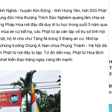
ính Nghĩa - huyện Kim Động - tỉnh Hưng Yên, hơn 500 Phật
cung đón Hòa thượng Thích Bảo Nghiêm quang lâm chia sẻ
ràng Pháp Hoa nơi đây đã duy trì tu học trong suốt 5 năm qua.
 mùa an cư kết hạ, các Phật tử lại vân tập về trụ sở tỉnh hội
t, hộ trì cho chư Tăng Ni trong 3 tháng an cư. Nhớ lại
- chúng trưởng Chúng A Nan chùa Phụng Thánh - Hà Nội đã
Phật tử nơi đây tu tập. Từ đó đến nay, Phật tử Hoa Bích
 phát triển Đạo tràng ngày càng lớn mạnh.
H
T
2
Đ
c
Y