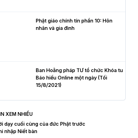
ư của Khóa sinh hoạt Phật pháp mùa
è tại chùa Bằng
Phật giáo chính tín phần 10: Hôn
nhân và gia đình
T.Thích Thọ Lạc được suy cử làm tân
rưởng BTS GHPGVN tỉnh Nghệ An
hiệm kỳ 2026 – 2031
Ban Hoằng pháp TƯ tổ chức Khóa tu
Báo hiếu Online một ngày (Tối
òa thượng Thích Quảng Tùng tái đắc
15/8/2021)
ử Trưởng BTS GHPGVN thành phố Hải
hòng nhiệm kỳ 2026 – 2031
IN XEM NHIỀU
Ban Hoằng pháp TƯ tổ chức Khóa tu
ời dạy cuối cùng của đức Phật trước
hượng tọa Thích Tâm Chính được suy
Báo hiếu Online một ngày (Chiều
hi nhập Niết bàn
ử tân Trưởng ban Trị sự GHPGVN tỉnh
15/8/2021)