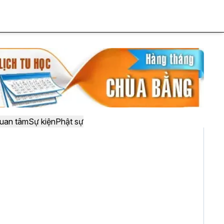
uan tâm
Sự kiện
Phật sự