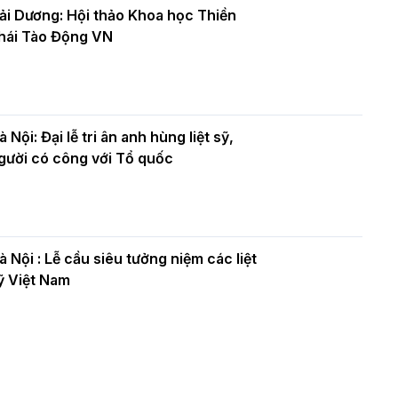
ải Dương: Hội thảo Khoa học Thiền
hái Tào Động VN
à Nội: Đại lễ tri ân anh hùng liệt sỹ,
gười có công với Tổ quốc
à Nội : Lễ cầu siêu tưởng niệm các liệt
ỹ Việt Nam