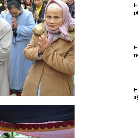
H
p
H
n
H
s