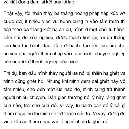
và kiết đông đem lại kết quả lợi lạc.
Thật vậy, tôi nhận thấy ba tháng hoằng pháp tiếp xúc với
cuộc đời, ít nhiều việc vui buồn cũng in vào tâm mình thì
tiếp theo ba tháng kiết hạ an cư, mình ở một chỗ tu hành,
sám hối để xóa nghiệp, được thanh tịnh lại, rồi ba tháng
sau tiếp tục hành đạo. Còn đi hành đạo liên tục làm cho
nghiệp của người thâm nhập vào tâm mình, chuyển nghiệp
của người trở thành nghiệp của mình.
Thí dụ, ban đầu mình thấy người ưa nói bị thiên hạ ghét và
mình cũng ghét họ. Nhưng khi mình đem cái ghét này vô
tâm nhiều, cho đến một lúc nào đó, mình cũng trở thành
người nhiều chuyện. Dân gian thường nói ý này rằng ghét
của nào, trời cho của đó. Vì vậy, tu hành cần để ý cái gì
thâm nhập lâu thì mình sẽ trở thành cái đó. Vì vậy, đừng để
việc xấu ác thâm nhập vào lòng mình dù là ghét nó.