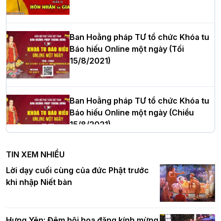
cử Trưởng BTS GHPGVN thành phố Hải
Phòng nhiệm kỳ 2026 – 2031
Ban Hoằng pháp TƯ tổ chức Khóa tu
Báo hiếu Online một ngày (Tối
15/8/2021)
Thượng tọa Thích Tâm Chính được suy
cử tân Trưởng ban Trị sự GHPGVN tỉnh
Thanh Hóa nhiệm kỳ 2026 - 2031
Ban Hoằng pháp TƯ tổ chức Khóa tu
Báo hiếu Online một ngày (Chiều
15/8/2021)
Hà Nội: Tăng Ni Trường hạ Bồ Đề trang
nghiêm tác pháp Tiền an cư PL.2570 –
TIN XEM NHIỀU
DL.2026
Ban Hoằng pháp TƯ tổ chức Khóa tu
Lời dạy cuối cùng của đức Phật trước
Báo hiếu Online một ngày (Sáng
khi nhập Niết bàn
15/8/2021)
Thứ trưởng Bộ Dân tộc và Tôn giáo
chúc mừng Phật đản BTS GHPGVN TP.
Hưng Yên: Đêm hội hoa đăng kính mừng