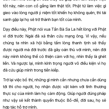
tốt này, nên con cố gắng làm thật tốt. Phật tử làm việc gì
gieo vào lòng người ý niệm tốt khiến họ không quên, thì tái
sanh gặp lại họ sẽ trở thành bạn tốt của mình.
Dạy điều này, Phật nói vua Tần Bà Sa La hết lòng với Phật
vì đời trước Ngài đã xả thân cứu mạng ông. Vì vậy, nếu
chúng ta nhìn xã hội bằng tấm lòng thanh tịnh sẽ thấy
được người mà đời trước đã gây oán thù với mình, nên đời
này mình không thể có thiện cảm với họ, nhìn thấy là ghét
liền. Và ngược lại, mình kính trọng người vô điều kiện vì họ
đã cứu giúp mình trong tiền kiếp.
Trở lại việc bố thí, những gì mình cần nhưng chưa cần dùng
tới thì cho người, họ nhận được vật kèm với tình thương
thực sự của mình làm họ cảm động. Giúp người đúng pháp
như vậy sẽ kết thành quyến thuộc Bồ-đề, đời sau, họ sẽ
hợp tác hỗ trợ mình.