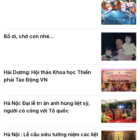
Các cơ quan, ban, ngành Thành phố
Phật giáo chính tín Phần 7: Luật nhân
chúc mừng BTS GHPGVN TP. Hà Nội
quả
nhân mùa Phật đản PL.2570
Bố ơi, chờ con nhé…
Hải Dương: Hội thảo Khoa học Thiền
phái Tào Động VN
Hà Nội: Đại lễ tri ân anh hùng liệt sỹ,
người có công với Tổ quốc
Hà Nội : Lễ cầu siêu tưởng niệm các liệt