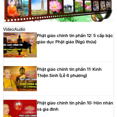
Hà Nội: Ngày tu học cuối cùng khép lại
khóa sinh hoạt Phật pháp mùa hè lần
thứ XIV tại chùa Bằng
Video
Audio
Phật giáo chính tín phần 12: 5 cấp bậc
giáo dục Phật giáo (Ngũ thừa)
Học yêu thương trong ngày tu tập thứ
tư của Khóa sinh hoạt Phật pháp mùa
hè tại chùa Bằng
Phật giáo chính tín phần 11: Kinh
Thiện Sinh (Lễ 6 phương)
HT.Thích Thọ Lạc được suy cử làm tân
Trưởng BTS GHPGVN tỉnh Nghệ An
nhiệm kỳ 2026 – 2031
Phật giáo chính tín phần 10: Hôn nhân
và gia đình
Hòa thượng Thích Quảng Tùng tái đắc