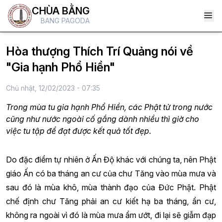
CHÙA BẰNG
BANG PAGODA
Hòa thượng Thích Trí Quảng nói về
"Gia hạnh Phổ Hiền"
Chủ nhật, 12/02/2023 - 07:35
Trong mùa tu gia hạnh Phổ Hiền, các Phật tử trong nước
cũng như nước ngoài cố gắng dành nhiều thì giờ cho
việc tu tập để đạt được kết quả tốt đẹp.
Do đặc điểm tự nhiên ở Ấn Độ khác với chúng ta, nên Phật
giáo Ấn có ba tháng an cư của chư Tăng vào mùa mưa và
sau đó là mùa khô, mùa thành đạo của Đức Phật. Phật
chế định chư Tăng phải an cư kiết hạ ba tháng, ẩn cư,
không ra ngoài vì đó là mùa mưa ẩm ướt, đi lại sẽ giẫm đạp