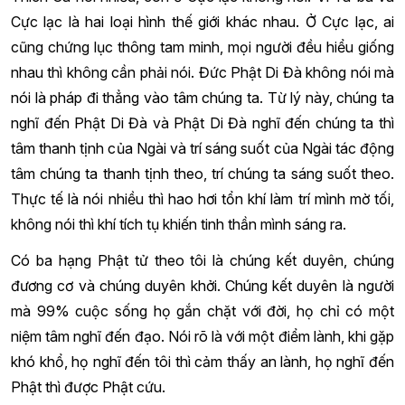
Cực lạc là hai loại hình thế giới khác nhau. Ở Cực lạc, ai
cũng chứng lục thông tam minh, mọi người đều hiểu giống
nhau thì không cần phải nói. Đức Phật Di Đà không nói mà
nói là pháp đi thẳng vào tâm chúng ta. Từ lý này, chúng ta
nghĩ đến Phật Di Đà và Phật Di Đà nghĩ đến chúng ta thì
tâm thanh tịnh của Ngài và trí sáng suốt của Ngài tác động
tâm chúng ta thanh tịnh theo, trí chúng ta sáng suốt theo.
Thực tế là nói nhiều thì hao hơi tổn khí làm trí mình mờ tối,
không nói thì khí tích tụ khiến tinh thần mình sáng ra.
Có ba hạng Phật tử theo tôi là chúng kết duyên, chúng
đương cơ và chúng duyên khởi. Chúng kết duyên là người
mà 99% cuộc sống họ gắn chặt với đời, họ chỉ có một
niệm tâm nghĩ đến đạo. Nói rõ là với một điểm lành, khi gặp
khó khổ, họ nghĩ đến tôi thì cảm thấy an lành, họ nghĩ đến
Phật thì được Phật cứu.