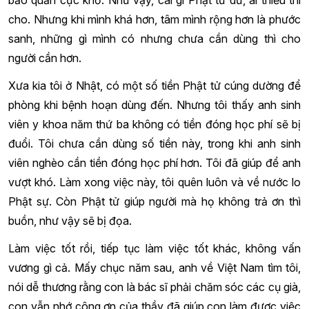
cho. Nhưng khi mình khá hơn, tâm mình rộng hơn là phước
sanh, những gì mình có nhưng chưa cần dùng thì cho
người cần hơn.
Xưa kia tôi ở Nhật, có một số tiền Phật tử cúng dường để
phòng khi bệnh hoạn dùng đến. Nhưng tôi thấy anh sinh
viên y khoa năm thứ ba không có tiền đóng học phí sẽ bị
đuổi. Tôi chưa cần dùng số tiền này, trong khi anh sinh
viên nghèo cần tiền đóng học phí hơn. Tôi đã giúp để anh
vượt khó. Làm xong việc này, tôi quên luôn và về nước lo
Phật sự. Còn Phật tử giúp người mà họ không trả ơn thì
buồn, như vậy sẽ bị đọa.
Làm việc tốt rồi, tiếp tục làm việc tốt khác, không vấn
vương gì cả. Mấy chục năm sau, anh về Việt Nam tìm tôi,
nói dễ thương rằng con là bác sĩ phải chăm sóc các cụ già,
con vẫn nhớ công ơn của thầy đã giúp con làm được việc