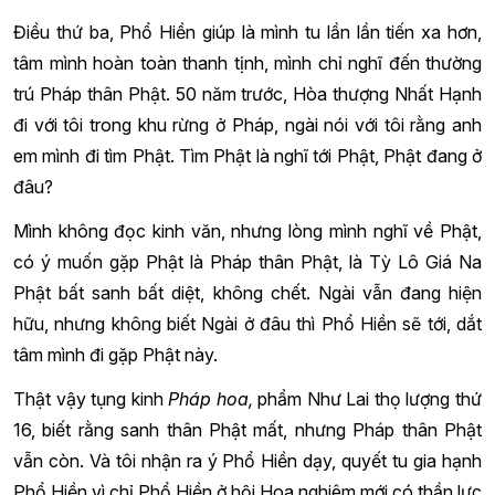
Điều thứ ba, Phổ Hiền giúp là mình tu lần lần tiến xa hơn,
tâm mình hoàn toàn thanh tịnh, mình chỉ nghĩ đến thường
trú Pháp thân Phật. 50 năm trước, Hòa thượng Nhất Hạnh
đi với tôi trong khu rừng ở Pháp, ngài nói với tôi rằng anh
em mình đi tìm Phật. Tìm Phật là nghĩ tới Phật, Phật đang ở
đâu?
Mình không đọc kinh văn, nhưng lòng mình nghĩ về Phật,
có ý muốn gặp Phật là Pháp thân Phật, là Tỳ Lô Giá Na
Phật bất sanh bất diệt, không chết. Ngài vẫn đang hiện
hữu, nhưng không biết Ngài ở đâu thì Phổ Hiền sẽ tới, dắt
tâm mình đi gặp Phật này.
Thật vậy tụng kinh
Pháp hoa,
phẩm Như Lai thọ lượng thứ
16, biết rằng sanh thân Phật mất, nhưng Pháp thân Phật
vẫn còn. Và tôi nhận ra ý Phổ Hiền dạy, quyết tu gia hạnh
Phổ Hiền vì chỉ Phổ Hiền ở hội Hoa nghiêm mới có thần lực