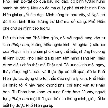
Phổ Hiền Bồ-tát có của báu dồi dào, có binh tướng hùng
mạnh rất đông. Nếu có ác ma quấy phá thì nhất định Phổ
Hiền giải quyết êm đẹp. Mình cũng tin như vậy, vì Ngài có
đủ thiên binh thiên tướng trừ khử ma dễ dàng. Phổ Hiền
che chở để mình tiếp tục tu.
Điều thứ hai mà Phổ Hiền giúp, đối với người tụng văn tự
kinh
Pháp hoa,
không hiểu nghĩa kinh. Vì nghĩa lý sâu xa
của Phật, mình là phàm phu không thể hiểu, nhưng hết lòng
trì kinh được Phổ Hiền gia bị làm tâm mình sáng lên, hiểu
được điều chân thật mà Phật nói. Tôi tụng kinh mỗi ngày,
thấy được nghĩa sâu và thực tập có kết quả, đó là Phổ
Hiền lực tác động cho tôi thấu đáo nghĩa lý kinh. Phổ Hiền
đã nhắc tôi ý này rằng không phải chỉ tụng văn tự Pháp
hoa. Tu Pháp hoa khác với tụng
Pháp hoa
. Vì vậy, người
tụng
Pháp hoa
một thời gian trở nên thông minh, giỏi, tốt là
biết họ được Phổ Hiền gia bị.