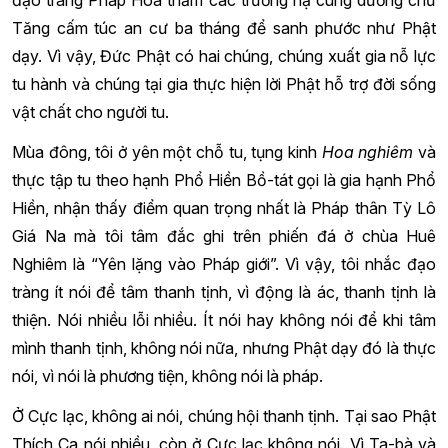
Tăng cấm túc an cư ba tháng để sanh phước như Phật
dạy. Vì vậy, Đức Phật có hai chúng, chúng xuất gia nỗ lực
tu hành và chúng tại gia thực hiện lời Phật hỗ trợ đời sống
vật chất cho người tu.
Mùa đông, tôi ở yên một chỗ tu, tụng kinh
Hoa nghiêm
và
thực tập tu theo hạnh Phổ Hiền Bồ-tát gọi là gia hạnh Phổ
Hiền, nhận thấy điểm quan trọng nhất là Pháp thân Tỳ Lô
Giá Na mà tôi tâm đắc ghi trên phiến đá ở chùa Huê
Nghiêm là “Yên lặng vào Pháp giới”. Vì vậy, tôi nhắc đạo
tràng ít nói để tâm thanh tịnh, vì động là ác, thanh tịnh là
thiện. Nói nhiều lỗi nhiều. Ít nói hay không nói để khi tâm
mình thanh tịnh, không nói nữa, nhưng Phật dạy đó là thực
nói, vì nói là phương tiện, không nói là pháp.
Ở Cực lạc, không ai nói, chúng hội thanh tịnh. Tại sao Phật
Thích Ca nói nhiều, còn ở Cực lạc không nói. Vì Ta-bà và