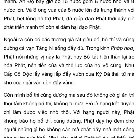
mạnh. Ấn Độ bấy giờ có 16 nước gồm 8 nước nhỏ và 8
nước lớn. Và 8 ông vua của 8 nước lớn đã trung thành với
Phật, hết lòng hỗ trợ Phật, đã giúp đạo Phật thời bấy giờ
phát triển mạnh thì còn ai dám hại đạo Phật.
Ngoài ra còn có các trưởng giả rất giàu có, bố thí và cúng
dường cả vạn Tăng Ni sống đầy đủ. Trong kinh
Pháp hoa
,
Phật nói những vị này là Phật hay Bồ-tát hiện thân lại trợ
hóa Phật, nên tiền của và thế lực của họ vô cùng. Như
Cấp Cô Độc lấy vàng lấp đầy vườn của Kỳ Đà thái tử mà
kho của ngài vẫn còn đầy vàng.
Còn mình bố thí cúng dường mà sau đó không có gì ăn thì
thối tâm không bố thí, không tu nữa. Đó là hạng kết duyên
chỉ làm được việc nhỏ thôi. Với hạng người này, Phật
không bảo họ bố thí, cúng dường. Phật dạy họ đem cho
người những gì họ không cần mà chất đầy nhà mất công
bảo quản cực khổ. Như vậy, cái gì Phật tử dư, ai thiếu thì