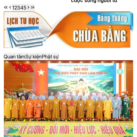
cuộc sống người tu
1
2
3
4
5
Quan tâm
Sự kiện
Phật sự