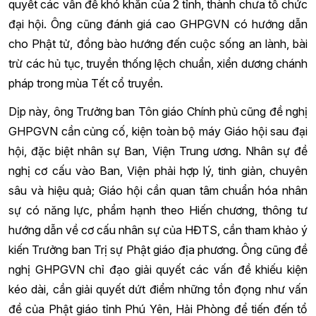
quyết các vấn đề khó khăn của 2 tỉnh, thành chưa tổ chức
đại hội. Ông cũng đánh giá cao GHPGVN có hướng dẫn
cho Phật tử, đồng bào hướng đến cuộc sống an lành, bài
trừ các hủ tục, truyền thống lệch chuẩn, xiển dương chánh
pháp trong mùa Tết cổ truyền.
Dịp này, ông Trưởng ban Tôn giáo Chính phủ cũng đề nghị
GHPGVN cần củng cố, kiện toàn bộ máy Giáo hội sau đại
hội, đặc biệt nhân sự Ban, Viện Trung ương. Nhân sự đề
nghị cơ cấu vào Ban, Viện phải hợp lý, tinh giản, chuyên
sâu và hiệu quả; Giáo hội cần quan tâm chuẩn hóa nhân
sự có năng lực, phẩm hạnh theo Hiến chương, thông tư
hướng dẫn về cơ cấu nhân sự của HĐTS, cần tham khảo ý
kiến Trưởng ban Trị sự Phật giáo địa phương. Ông cũng đề
nghị GHPGVN chỉ đạo giải quyết các vấn đề khiếu kiện
kéo dài, cần giải quyết dứt điểm những tồn đọng như vấn
đề của Phật giáo tỉnh Phú Yên, Hải Phòng để tiến đến tổ