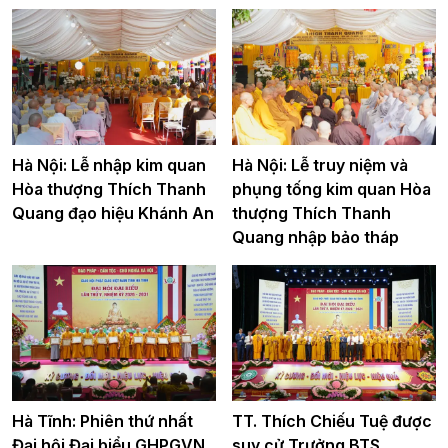
Hà Nội: Lễ nhập kim quan
Hà Nội: Lễ truy niệm và
Hòa thượng Thích Thanh
phụng tống kim quan Hòa
Quang đạo hiệu Khánh An
thượng Thích Thanh
Quang nhập bảo tháp
Hà Tĩnh: Phiên thứ nhất
TT. Thích Chiếu Tuệ được
Đại hội Đại biểu GHPGVN
suy cử Trưởng BTS