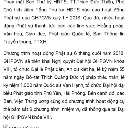
Thay mặt Ban Thư ký HĐTS, TT.Thích Đức Thiện, Phó
Chủ tịch kiêm Tổng Thư ký HĐTS báo cáo hoạt động
Phật sự của GHPGVN quý I - 2018. Qua đó, nhiều hoạt
động Phật sự thành tựu trên các lĩnh vực: Hoằng pháp,
Văn hóa, Giáo dục, Phật giáo Quốc tế, Ban Thông tin
Truyền thông, TTXH...
Chương trình hoạt động Phật sự 6 tháng cuối năm 2018,
GHPGVN sẽ triển khai Nghị quyết Đại hội GHPGVN khóa
VIII, tổ chức Đại lễ Phật đản, An cư kiết hạ, lễ kỷ niệm 55
năm ngày Bồ-tát Thích Quảng Đức vị pháp thiêu thân, lễ
kỷ niệm 1.000 năm Quốc sư Vạn Hạnh, tổ chức Đại hội đại
biểu Phật giáo tỉnh Phú Yên, Hải Phòng. Bên cạnh đó, các
Ban, Viện Trung ương cũng có chương trình hoạt động cụ
thể bám sát 9 chương trình, nhiệm vụ đã thông qua tại Đại
hội GHPGVN khóa VIII.