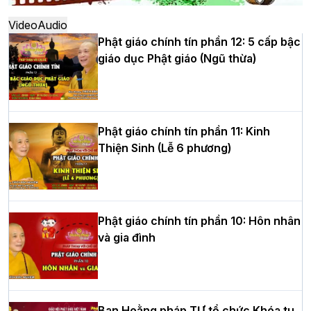
thứ XIV tại chùa Bằng
Video
Audio
Phật giáo chính tín phần 12: 5 cấp bậc
giáo dục Phật giáo (Ngũ thừa)
Học yêu thương trong ngày tu tập thứ
tư của Khóa sinh hoạt Phật pháp mùa
hè tại chùa Bằng
Phật giáo chính tín phần 11: Kinh
Thiện Sinh (Lễ 6 phương)
HT.Thích Thọ Lạc được suy cử làm tân
Trưởng BTS GHPGVN tỉnh Nghệ An
nhiệm kỳ 2026 – 2031
Phật giáo chính tín phần 10: Hôn nhân
và gia đình
Hòa thượng Thích Quảng Tùng tái đắc
cử Trưởng BTS GHPGVN thành phố Hải
Phòng nhiệm kỳ 2026 – 2031
Ban Hoằng pháp TƯ tổ chức Khóa tu