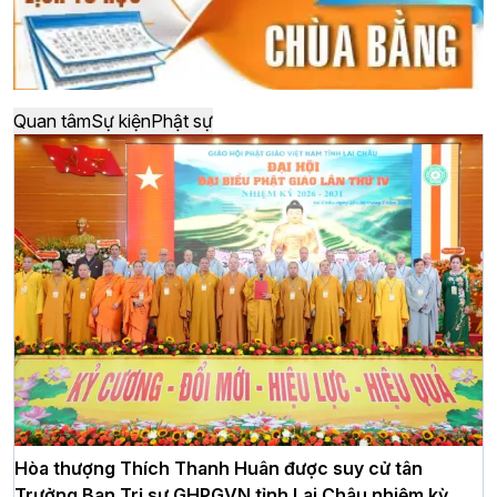
Quan tâm
Sự kiện
Phật sự
Hòa thượng Thích Thanh Huân được suy cử tân
Trưởng Ban Trị sự GHPGVN tỉnh Lai Châu nhiệm kỳ