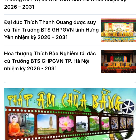
2026 – 2031
Đại đức Thích Thanh Quang được suy
cử Tân Trưởng BTS GHPGVN tỉnh Hưng
Yên nhiệm kỳ 2026 – 2031
Hòa thượng Thích Bảo Nghiêm tái đắc
cử Trưởng BTS GHPGVN TP. Hà Nội
nhiệm kỳ 2026 - 2031
Hà Nội: Long trọng lễ khởi công xây
dựng Trung tâm văn hóa Phật giáo Thủ
đô
Hà Nội: Ngày tu học cuối cùng khép lại
khóa sinh hoạt Phật pháp mùa hè lần