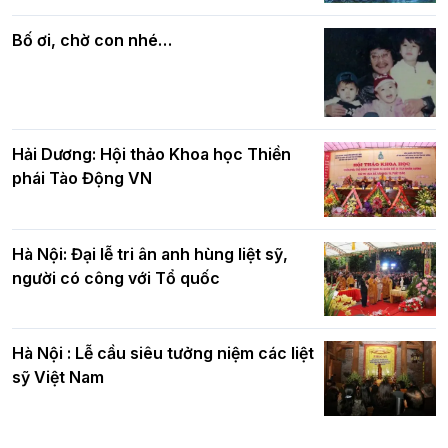
Phật giáo chính tín Phần 7: Luật nhân
chúc mừng BTS GHPGVN TP. Hà Nội
quả
nhân mùa Phật đản PL.2570
Bố ơi, chờ con nhé…
Hải Dương: Hội thảo Khoa học Thiền
phái Tào Động VN
Hà Nội: Đại lễ tri ân anh hùng liệt sỹ,
người có công với Tổ quốc
Hà Nội : Lễ cầu siêu tưởng niệm các liệt
sỹ Việt Nam