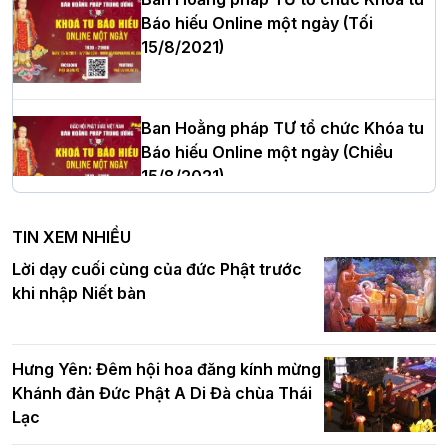
Báo hiếu Online một ngày (Tối
15/8/2021)
Thượng tọa Thích Tâm Chính được suy
cử tân Trưởng ban Trị sự GHPGVN tỉnh
Thanh Hóa nhiệm kỳ 2026 - 2031
Ban Hoằng pháp TƯ tổ chức Khóa tu
Báo hiếu Online một ngày (Chiều
15/8/2021)
Hà Nội: Tăng Ni Trường hạ Bồ Đề trang
nghiêm tác pháp Tiền an cư PL.2570 –
TIN XEM NHIỀU
DL.2026
Ban Hoằng pháp TƯ tổ chức Khóa tu
Lời dạy cuối cùng của đức Phật trước
Báo hiếu Online một ngày (Sáng
khi nhập Niết bàn
15/8/2021)
Thứ trưởng Bộ Dân tộc và Tôn giáo
chúc mừng Phật đản BTS GHPGVN TP.
Hưng Yên: Đêm hội hoa đăng kính mừng
Hà Nội
Khánh đản Đức Phật A Di Đà chùa Thái
Lạc
Tinh thần yêu nước của Phật giáo