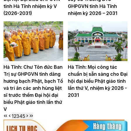
tỉnh Hà Tĩnh nhiệm kỳ V
GHPGVN tỉnh Hà Tĩnh
(2026-2031)
nhiệm kỳ 2026 – 2031
Hà Tĩnh: Chư Tôn đức Ban
Hà Tĩnh: Mọi công tác
Trị sự GHPGVN tỉnh dâng
chuẩn bị sẵn sàng cho Đại
hương bạch Phật, bạch Tổ
hội đại biểu Phật giáo tỉnh
và tri ân các anh hùng liệt
lần thứ V, nhiệm kỳ 2026 -
sĩ trước thềm Đại hội đại
2031
biểu Phật giáo tỉnh lần thứ
V
1
2
3
4
5