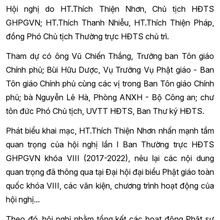
Hội nghị do HT.Thích Thiện Nhơn, Chủ tịch HĐTS
GHPGVN; HT.Thích Thanh Nhiễu, HT.Thích Thiện Pháp,
đồng Phó Chủ tịch Thường trực HĐTS chủ trì.
Tham dự có ông Vũ Chiến Thắng, Trưởng ban Tôn giáo
Chính phủ; Bùi Hữu Dược, Vụ Trưởng Vụ Phật giáo - Ban
Tôn giáo Chính phủ cùng các vị trong Ban Tôn giáo Chính
phủ; bà Nguyễn Lê Hà, Phòng ANXH - Bộ Công an; chư
tôn đức Phó Chủ tịch, UVTT HĐTS, Ban Thư ký HĐTS.
Phát biểu khai mạc, HT.Thích Thiện Nhơn nhấn mạnh tầm
quan trọng của hội nghị lần I Ban Thường trực HĐTS
GHPGVN khóa VIII (2017-2022), nêu lại các nội dung
quan trọng đã thông qua tại Đại hội đại biểu Phật giáo toàn
quốc khóa VIII, các văn kiện, chương trình hoạt động của
hội nghị...
Theo đó, hội nghị nhằm tổng kết các hoạt động Phật sự