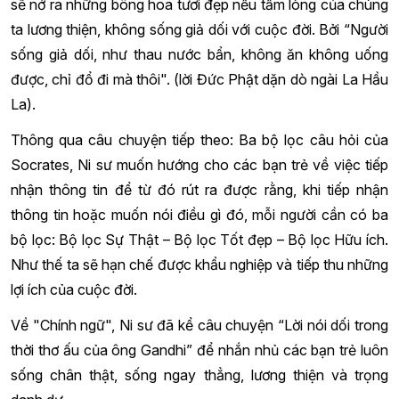
sẽ nở ra những bông hoa tươi đẹp nếu tấm lòng của chúng
ta lương thiện, không sống giả dối với cuộc đời. Bởi “Người
sống giả dối, như thau nước bẩn, không ăn không uống
được, chỉ đổ đi mà thôi". (lời Đức Phật dặn dò ngài La Hầu
La).
Thông qua câu chuyện tiếp theo: Ba bộ lọc câu hỏi của
Socrates, Ni sư muốn hướng cho các bạn trẻ về việc tiếp
nhận thông tin để từ đó rút ra được rằng, khi tiếp nhận
thông tin hoặc muốn nói điều gì đó, mỗi người cần có ba
bộ lọc: Bộ lọc Sự Thật – Bộ lọc Tốt đẹp – Bộ lọc Hữu ích.
Như thế ta sẽ hạn chế được khẩu nghiệp và tiếp thu những
lợi ích của cuộc đời.
Về "Chính ngữ", Ni sư đã kể câu chuyện “Lời nói dối trong
thời thơ ấu của ông Gandhi” để nhắn nhủ các bạn trẻ luôn
sống chân thật, sống ngay thẳng, lương thiện và trọng