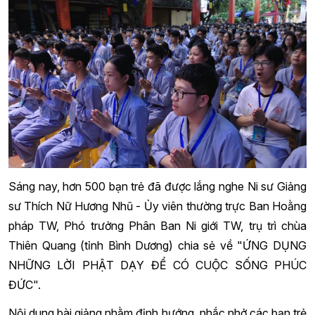
Sáng nay, hơn 500 bạn trẻ đã được lắng nghe Ni sư Giảng
sư Thích Nữ Hương Nhũ - Ủy viên thường trực Ban Hoằng
pháp TW, Phó trưởng Phân Ban Ni giới TW, trụ trì chùa
Thiên Quang (tỉnh Bình Dương) chia sẻ về "ỨNG DỤNG
NHỮNG LỜI PHẬT DẠY ĐỂ CÓ CUỘC SỐNG PHÚC
ĐỨC".
Nội dung bài giảng nhằm định hướng, nhắc nhở các bạn trẻ