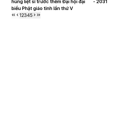
hùng liệt sĩ trước thềm Đại hội đại
- 2031
biểu Phật giáo tỉnh lần thứ V
1
2
3
4
5