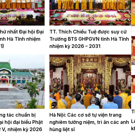
H
c
P
ứ nhất Đại hội Đại
TT. Thích Chiếu Tuệ được suy cử
nh Hà Tĩnh nhiệm
Trưởng BTS GHPGVN tỉnh Hà Tĩnh
1)
nhiệm kỳ 2026 – 2031
T
c
T
H
n
T
D
ng tác chuẩn bị
Hà Nội: Các cơ sở tự viện trang
L
i hội đại biểu Phật
nghiêm tưởng niệm, tri ân các anh
k
hứ V, nhiệm kỳ 2026
hùng liệt sĩ