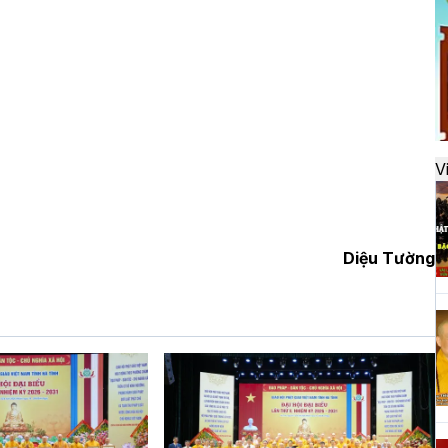
đ
H
k
t
V
H
t
Diệu Tường
h
H
T
n