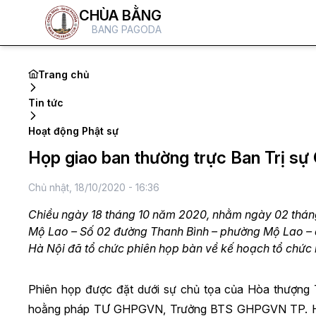
CHÙA BẰNG
BANG PAGODA
Trang chủ
Tin tức
Hoạt động Phật sự
Họp giao ban thường trực Ban Trị 
Chủ nhật, 18/10/2020 - 16:36
Chiều ngày 18 tháng 10 năm 2020, nhằm ngày 02 thán
Mộ Lao – Số 02 đường Thanh Bình – phường Mộ Lao –
Hà Nội đã tổ chức phiên họp bàn về kế hoạch tổ chức m
Phiên họp được đặt dưới sự chủ tọa của Hòa thượng
hoằng pháp TƯ GHPGVN, Trưởng BTS GHPGVN TP. Hà