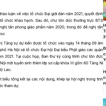
hảo luận về việc tổ chức Đại giới đàn năm 2021, quyết định
tổ chức khảo hạch. Sau đó, chư tôn đức thường trực BTS
H
ghị tấn phong giáo phẩm năm 2020, trong đó đề nghị tấn
T
 sư.
2
ghị Tăng sự dự kiến được tổ chức vào ngày 14 tháng 09 âm
Đ
h phố Hà Nội sẽ tổ chức Đại hội Đại biểu Phật giáo các quận
c
ăm 2021. Tại cuộc họp, Ban thư ký cũng trình chư tôn đức
Y
Nội mới tuyển sinh thêm lớp sơ cấp khóa III gồm 60 Tăng Ni
Mộ Lao.
H
c
ểu tổng kết lại các nội dung, khép lại hội nghị trong tinh
n
ức tham dự.
H
d