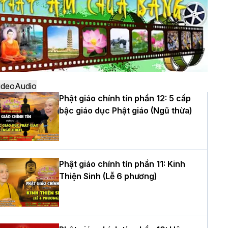
ô
à Nội: Ngày tu học cuối cùng khép lại
hóa sinh hoạt Phật pháp mùa hè lần
hứ XIV tại chùa Bằng
ideo
Audio
Phật giáo chính tín phần 12: 5 cấp
bậc giáo dục Phật giáo (Ngũ thừa)
ọc yêu thương trong ngày tu tập thứ
ư của Khóa sinh hoạt Phật pháp mùa
è tại chùa Bằng
Phật giáo chính tín phần 11: Kinh
Thiện Sinh (Lễ 6 phương)
T.Thích Thọ Lạc được suy cử làm tân
rưởng BTS GHPGVN tỉnh Nghệ An
hiệm kỳ 2026 – 2031