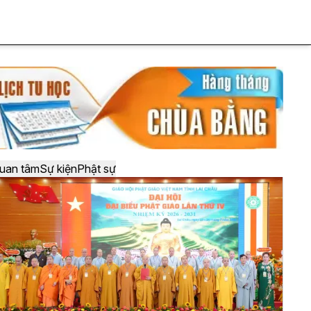
uan tâm
Sự kiện
Phật sự