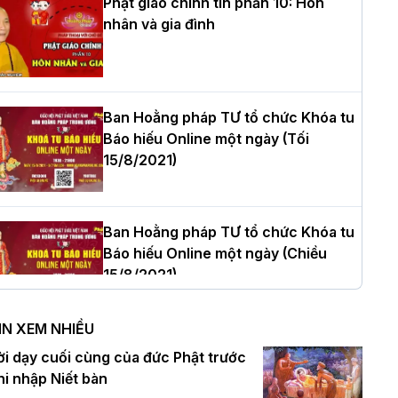
Phật giáo chính tín phần 10: Hôn
nhân và gia đình
òa thượng Thích Quảng Tùng tái đắc
ử Trưởng BTS GHPGVN thành phố Hải
hòng nhiệm kỳ 2026 – 2031
Ban Hoằng pháp TƯ tổ chức Khóa tu
Báo hiếu Online một ngày (Tối
15/8/2021)
hượng tọa Thích Tâm Chính được suy
ử tân Trưởng ban Trị sự GHPGVN tỉnh
hanh Hóa nhiệm kỳ 2026 - 2031
Ban Hoằng pháp TƯ tổ chức Khóa tu
Báo hiếu Online một ngày (Chiều
15/8/2021)
à Nội: Tăng Ni Trường hạ Bồ Đề trang
ghiêm tác pháp Tiền an cư PL.2570 –
IN XEM NHIỀU
L.2026
Ban Hoằng pháp TƯ tổ chức Khóa tu
ời dạy cuối cùng của đức Phật trước
Báo hiếu Online một ngày (Sáng
hi nhập Niết bàn
15/8/2021)