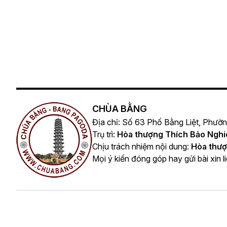
CHÙA BẰNG
Địa chỉ: Số 63 Phố Bằng Liệt, Phườ
Trụ trì:
Hòa thượng Thích Bảo Ngh
Chịu trách nhiệm nội dung:
Hòa thượ
Mọi ý kiến đóng góp hay gửi bài xin l