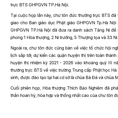
trực BTS GHPGVN TP.Hà Nội.
Tại cuộc họp lần này, chư tôn đức thường trực BTS đã t
giao cho Ban giáo dục Phật giáo GHPGVN Tp.Hà Nội 
GHPGVN TP.Hà Nội đã đưa ra danh sách Tăng Ni đề n
phong 1 Hòa thượng, 2 Ni trưởng, 5 Thượng tọa và 33 Ni
Ngoài ra, chư tôn đức cũng bàn về việc tổ chức hội n
lịch sắp tới; dự kiến các quận huyện thị trên toàn thàn
huyện thị nhiệm kỳ 2021 - 2026 vào khoảng quý III n
thường trực BTS về việc trường Trung cấp Phật học Hà 
sinh, được đào tạo tại hai cơ sở là chùa Bà Đá và chùa 
Cuối phiên họp, Hòa thượng Thích Bảo Nghiêm đã phát bi
thần hoan hỷ, hòa hợp và thống nhất cao của chư tôn đ