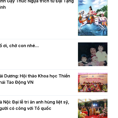
và bình đẳng trong Phật giáo
inh Gậy Thúc Ngựa trích từ Đại Tạng
ính mừng Đại lễ Phật đản PL.2570 –
inh
L.2026
ác cơ quan, ban, ngành Thành phố
Phật giáo chính tín Phần 7: Luật nhân
húc mừng BTS GHPGVN TP. Hà Nội
quả
hân mùa Phật đản PL.2570
ố ơi, chờ con nhé…
ải Dương: Hội thảo Khoa học Thiền
hái Tào Động VN
à Nội: Đại lễ tri ân anh hùng liệt sỹ,
gười có công với Tổ quốc