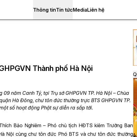
Thông tin
Tin tức
Media
Liên hệ
sự GHPGVN Thành phố Hà Nội
Q
g 09 năm Canh Tý, tại Trụ sở GHPGVN TP. Hà Nội – Chùa
 quận Hà Đông, chư tôn đức thường trực BTS GHPGVN TP.
ột số hoạt động Phật sự diễn ra sắp tới.
 Thích Bảo Nghiêm – Phó chủ tịch HĐTS kiêm Trưởng Ban
 Nội cùng chư tôn đức Phó BTS và chư tôn đức thường