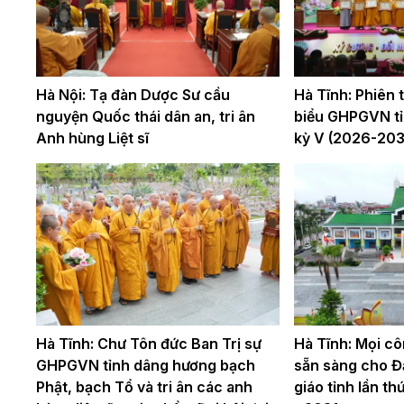
Hà Nội: Tạ đàn Dược Sư cầu
Hà Tĩnh: Phiên th
nguyện Quốc thái dân an, tri ân
biểu GHPGVN tỉ
Anh hùng Liệt sĩ
kỳ V (2026-203
Hà Tĩnh: Chư Tôn đức Ban Trị sự
Hà Tĩnh: Mọi cô
GHPGVN tỉnh dâng hương bạch
sẵn sàng cho Đạ
Phật, bạch Tổ và tri ân các anh
giáo tỉnh lần t