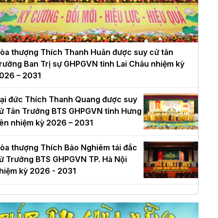
òa thượng Thích Thanh Huân được suy cử tân
rưởng Ban Trị sự GHPGVN tỉnh Lai Châu nhiệm kỳ
026 – 2031
ại đức Thích Thanh Quang được suy
ử Tân Trưởng BTS GHPGVN tỉnh Hưng
ên nhiệm kỳ 2026 – 2031
òa thượng Thích Bảo Nghiêm tái đắc
ử Trưởng BTS GHPGVN TP. Hà Nội
hiệm kỳ 2026 - 2031
à Nội: Long trọng lễ khởi công xây
ựng Trung tâm văn hóa Phật giáo Thủ