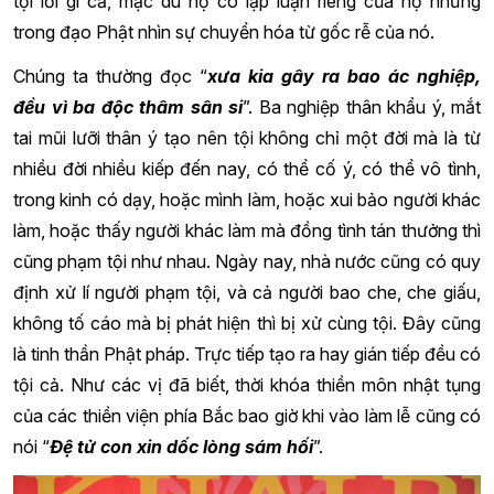
tội lỗi gì cả, mặc dù họ có lập luận riêng của họ nhưng
trong đạo Phật nhìn sự chuyển hóa từ gốc rễ của nó.
Chúng ta thường đọc “
xưa kia gây ra bao ác nghiệp,
đều vì ba độc thâm sân si
”. Ba nghiệp thân khẩu ý, mắt
tai mũi lưỡi thân ý tạo nên tội không chỉ một đời mà là từ
nhiều đời nhiều kiếp đến nay, có thể cố ý, có thể vô tình,
trong kinh có dạy, hoặc mình làm, hoặc xui bảo người khác
làm, hoặc thấy người khác làm mà đồng tình tán thưởng thì
cũng phạm tội như nhau. Ngày nay, nhà nước cũng có quy
định xử lí người phạm tội, và cả người bao che, che giấu,
không tố cáo mà bị phát hiện thì bị xử cùng tội. Đây cũng
là tinh thần Phật pháp. Trực tiếp tạo ra hay gián tiếp đều có
tội cả. Như các vị đã biết, thời khóa thiền môn nhật tụng
của các thiền viện phía Bắc bao giờ khi vào làm lễ cũng có
nói “
Đệ tử con xin dốc lòng sám hối
”.