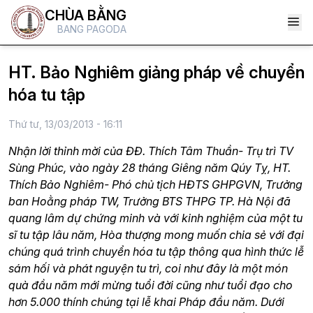
CHÙA BẰNG
BANG PAGODA
HT. Bảo Nghiêm giảng pháp về chuyển
hóa tu tập
Thứ tư, 13/03/2013 - 16:11
Nhận lời thỉnh mời của ĐĐ. Thích Tâm Thuần- Trụ trì TV
Sùng Phúc, vào ngày 28 tháng Giêng năm Qúy Tỵ, HT.
Thích Bảo Nghiêm- Phó chủ tịch HĐTS GHPGVN, Trưởng
ban Hoằng pháp TW, Trưởng BTS THPG TP. Hà Nội đã
quang lâm dự chứng minh và với kinh nghiệm của một tu
sĩ tu tập lâu năm, Hòa thượng mong muốn chia sẻ với đại
chúng quá trình chuyển hóa tu tập thông qua hình thức lễ
sám hối và phát nguyện tu trì, coi như đây là một món
quà đầu năm mới mừng tuổi đời cũng như tuổi đạo cho
hơn 5.000 thính chúng tại lễ khai Pháp đầu năm. Dưới