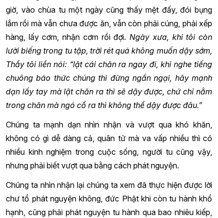
giờ, vào chùa tu một ngày cũng thấy mệt đấy, đói bụng
lắm rồi mà vẫn chưa được ăn, vẫn còn phải cúng, phải xếp
hàng, lấy cơm, nhận cơm rồi đợi.
Ngày xưa, khi tôi còn
lười biếng trong tu tập, trời rét quá không muốn dậy sớm,
Thầy tôi liền nói: “lật cái chăn ra ngay đi, khi nghe tiếng
chuông báo thức chúng thì đừng ngần ngại, hãy mạnh
dạn lấy tay mà lật chăn ra thì sẽ dậy được, chứ chỉ nằm
trong chăn mà ngó cổ ra thì không thể dậy được đâu.”
Chúng ta mạnh dạn nhìn nhận và vượt qua khó khăn,
không có gì dễ dàng cả, quân tử mà va vấp nhiều thì có
nhiều kinh nghiệm trong cuộc sống, người tu cũng vậy,
nhưng phải biết vượt qua bằng cách phát nguyện.
Chúng ta nhìn nhận lại chúng ta xem đã thực hiện được lời
chư tổ phát nguyện không, đức Phật khi còn tu hành khổ
hạnh, cũng phải phát nguyện tu hành qua bao nhiêu kiếp,