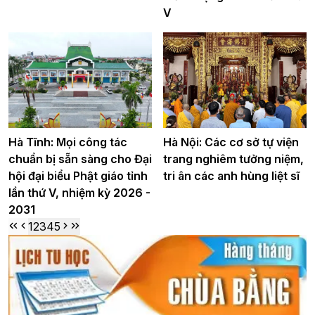
V
Hà Tĩnh: Mọi công tác
Hà Nội: Các cơ sở tự viện
chuẩn bị sẵn sàng cho Đại
trang nghiêm tưởng niệm,
hội đại biểu Phật giáo tỉnh
tri ân các anh hùng liệt sĩ
lần thứ V, nhiệm kỳ 2026 -
2031
1
2
3
4
5