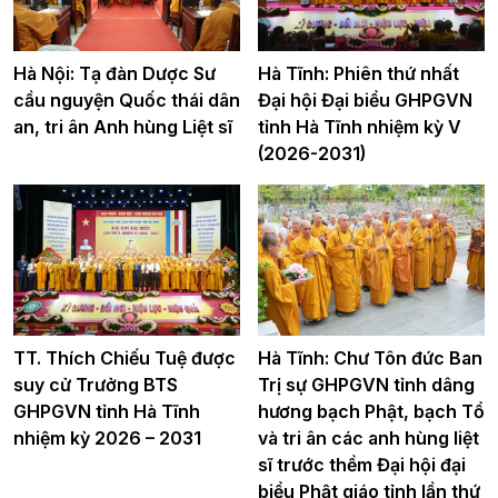
Hà Nội: Tạ đàn Dược Sư
Hà Tĩnh: Phiên thứ nhất
cầu nguyện Quốc thái dân
Đại hội Đại biểu GHPGVN
an, tri ân Anh hùng Liệt sĩ
tỉnh Hà Tĩnh nhiệm kỳ V
(2026-2031)
TT. Thích Chiếu Tuệ được
Hà Tĩnh: Chư Tôn đức Ban
suy cử Trưởng BTS
Trị sự GHPGVN tỉnh dâng
GHPGVN tỉnh Hà Tĩnh
hương bạch Phật, bạch Tổ
nhiệm kỳ 2026 – 2031
và tri ân các anh hùng liệt
sĩ trước thềm Đại hội đại
biểu Phật giáo tỉnh lần thứ