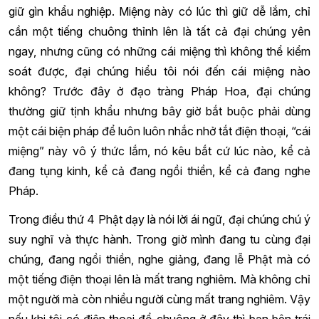
giữ gìn khẩu nghiệp. Miệng này có lúc thì giữ dễ lắm, chỉ
cần một tiếng chuông thỉnh lên là tất cả đại chúng yên
ngay, nhưng cũng có những cái miệng thì không thể kiểm
soát được, đại chúng hiểu tôi nói đến cái miệng nào
không? Trước đây ở đạo tràng Pháp Hoa, đại chúng
thường giữ tịnh khẩu nhưng bây giờ bắt buộc phải dùng
một cái biện pháp để luôn luôn nhắc nhở tắt điện thoại, “cái
miệng” này vô ý thức lắm, nó kêu bắt cứ lúc nào, kể cả
đang tụng kinh, kể cả đang ngồi thiền, kể cả đang nghe
Pháp.
Trong điều thứ 4 Phật dạy là nói lời ái ngữ, đại chúng chú ý
suy nghĩ và thực hành. Trong giờ mình đang tu cùng đại
chúng, đang ngồi thiền, nghe giảng, đang lễ Phật mà có
một tiếng điện thoại lên là mất trang nghiêm. Mà không chỉ
một người mà còn nhiều người cùng mất trang nghiêm. Vậy
nếu khi tôi có điện thoại đổ chuông ở đây thì bạn bên trái