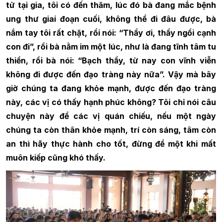
tử tại gia, tôi có đến thăm, lúc đó bà đang mắc bệnh
ung thư giai đoạn cuối, không thể đi đâu được, bà
nắm tay tôi rất chặt, rồi nói: “Thầy ơi, thầy ngồi cạnh
con đi”, rồi bà nằm im một lúc, như là đang tĩnh tâm tu
thiền, rồi bà nói: “Bạch thầy, từ nay con vĩnh viễn
không đi được đến đạo tràng này nữa”. Vậy mà bây
giờ chúng ta đang khỏe mạnh, được đến đạo tràng
này, các vị có thấy hạnh phúc không? Tôi chỉ nói câu
chuyện này để các vị quán chiếu, nếu một ngày
chúng ta còn thân khỏe mạnh, trí còn sáng, tâm còn
an thì hãy thực hành cho tốt, đừng để một khi mất
muôn kiếp cũng khó thấy.