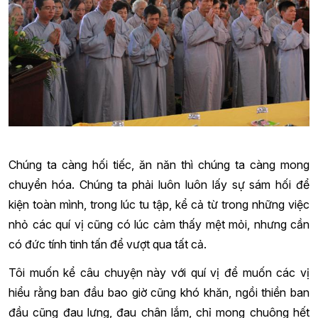
Chúng ta càng hối tiếc, ăn năn thì chúng ta càng mong
chuyển hóa. Chúng ta phải luôn luôn lấy sự sám hối để
kiện toàn mình, trong lúc tu tập, kể cả từ trong những việc
nhỏ các quí vị cũng có lúc cảm thấy mệt mỏi, nhưng cần
có đức tính tinh tấn để vượt qua tất cả.
Tôi muốn kể câu chuyện này với quí vị để muốn các vị
hiểu rằng ban đầu bao giờ cũng khó khăn, ngồi thiền ban
đầu cũng đau lưng, đau chân lắm, chỉ mong chuông hết