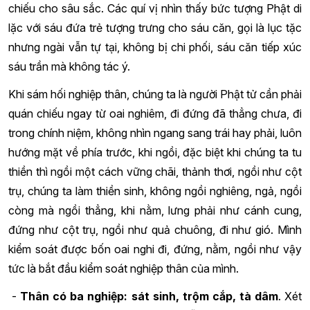
chiếu cho sâu sắc. Các quí vị nhìn thấy bức tượng Phật di
lặc với sáu đứa trẻ tượng trưng cho sáu căn, gọi là lục tặc
nhưng ngài vẫn tự tại, không bị chi phối, sáu căn tiếp xúc
sáu trần mà không tác ý.
Khi sám hối nghiệp thân, chúng ta là người Phật tử cần phải
quán chiếu ngay từ oai nghiêm, đi đứng đã thẳng chưa, đi
trong chính niệm, không nhìn ngang sang trái hay phải, luôn
hướng mặt về phía trước, khi ngồi, đặc biệt khi chúng ta tu
thiền thì ngồi một cách vững chãi, thảnh thơi, ngồi như cột
trụ, chúng ta làm thiền sinh, không ngồi nghiêng, ngả, ngồi
còng mà ngồi thẳng, khi nằm, lưng phải như cánh cung,
đứng như cột trụ, ngồi như quả chuông, đi như gió. Mình
kiểm soát được bốn oai nghi đi, đứng, nằm, ngồi như vậy
tức là bắt đầu kiểm soát nghiệp thân của mình.
-
Thân có ba nghiệp: sát sinh, trộm cắp, tà dâm
. Xét