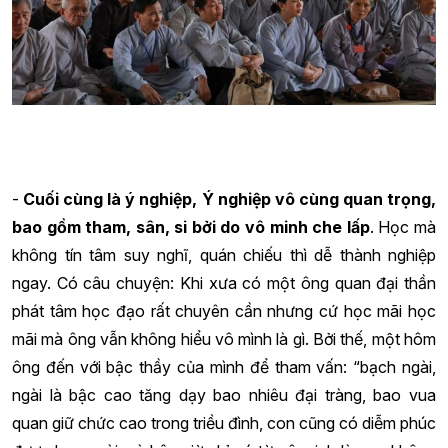
-
Cuối cùng là ý nghiệp, Ý nghiệp vô cùng quan trọng,
bao gồm tham, sân, si bởi do vô minh che lấp
. Học mà
không tín tâm suy nghĩ, quán chiếu thì dễ thành nghiệp
ngay. Có câu chuyện: Khi xưa có một ông quan đại thần
phát tâm học đạo rất chuyên cần nhưng cứ học mãi học
mãi mà ông vẫn không hiểu vô mình là gì. Bởi thế, một hôm
ông đến với bậc thầy của mình để tham vấn: “bạch ngài,
ngài là bậc cao tăng dạy bao nhiêu đại tràng, bao vua
quan giữ chức cao trong triều đình, con cũng có diễm phúc