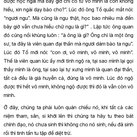
được học ngài mà bây giờ chỉ có từ vô minh là con không
hiểu, xin ngài dạy bảo cho?”. Lúc đó ông Tổ quắc mắt nói:
“ngươi ngu”. Mà cũng là ngu thật, học bao nhiêu mà đến
bây giờ vẫn chưa hiểu chữ ngu là gì?” . Lập tức ông quan
đó cũng nổi khùng luôn : “à ông là gì? Ông chỉ là một ông
sư, ta đây là viên quan đại thần mà ngươi dám bảo ta ngu”.
Lúc đó Tổ mới nói: “con ơi, vô minh, vô minh, vô minh”.
Thế là viên quan lúc ấy mới tỉnh ngộ ra, tại sao mình lại gọi
thầy mình là ông, tại sao lại tự xưng mình là quan đại thần,
tất cả đều là giả huyễn cả, đúng là vô minh. Lúc đó ngộ
được thì hết vô minh, không ngộ được thì đó là vẫn còn vô
minh.
Ở đây, chúng ta phải luôn quán chiếu nó, khi tất cả các
niệm tham, sân, si khởi lên thì chúng ta hãy tu theo bát
chính đạo, nó chưa sinh thì không cho nó sinh, nếu đã sinh
rồi thì tinh tấn tu tập để diệt trừ.