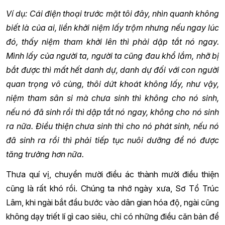
Ví dụ: Cái điện thoại trước mặt tôi đây, nhìn quanh không
biết là của ai, liền khởi niệm lấy trộm nhưng nếu ngay lúc
đó, thấy niệm tham khởi lên thì phải dập tắt nó ngay.
Mình lấy của người ta, người ta cũng đau khổ lắm, nhỡ bị
bắt được thì mất hết danh dự, danh dự đối với con người
quan trọng vô cùng, thôi dứt khoát không lấy, như vậy,
niệm tham sân si mà chưa sinh thì không cho nó sinh,
nếu nó đã sinh rồi thì dập tắt nó ngay, không cho nó sinh
ra nữa. Điều thiện chưa sinh thì cho nó phát sinh, nếu nó
đã sinh ra rồi thì phải tiếp tục nuôi dưỡng để nó được
tăng trưởng hơn nữa.
Thưa quí vị, chuyển mười điều ác thành mười điều thiện
cũng là rất khó rồi. Chúng ta nhớ ngày xưa, Sơ Tổ Trúc
Lâm, khi ngài bắt đầu bước vào dân gian hóa độ, ngài cũng
không dạy triết lí gì cao siêu, chỉ có những điều căn bản để