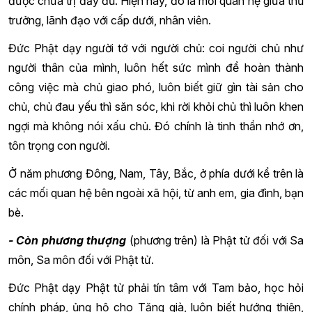
được chữa trị đầy đủ. Hiện nay, đó là mối quan hệ giữa thủ
trưởng, lãnh đạo với cấp dưới, nhân viên.
Đức Phật dạy người tớ với người chủ: coi người chủ như
người thân của mình, luôn hết sức mình để hoàn thành
công việc mà chủ giao phó, luôn biết giữ gìn tài sản cho
chủ, chủ đau yếu thì săn sóc, khi rời khỏi chủ thì luôn khen
ngợi mà không nói xấu chủ. Đó chính là tinh thần nhớ ơn,
tôn trọng con người.
Ở năm phương Đông, Nam, Tây, Bắc, ở phía dưới kể trên là
các mối quan hệ bên ngoài xã hội, từ anh em, gia đình, bạn
bè.
- Còn phương thượng
(phương trên) là Phật tử đối với Sa
môn, Sa môn đối với Phật tử.
Đức Phật dạy Phật tử phải tín tâm với Tam bảo, học hỏi
chính pháp, ủng hộ cho Tăng già, luôn biết hướng thiện,