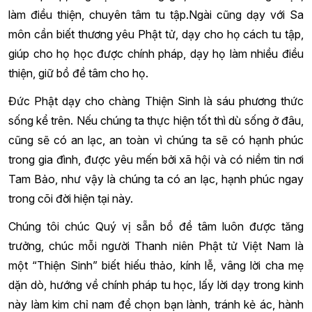
làm điều thiện, chuyên tâm tu tập.Ngài cũng dạy với Sa
môn cần biết thương yêu Phật tử, dạy cho họ cách tu tập,
giúp cho họ học được chính pháp, dạy họ làm nhiều điều
thiện, giữ bồ đề tâm cho họ.
Đức Phật dạy cho chàng Thiện Sinh là sáu phương thức
sống kể trên. Nếu chúng ta thực hiện tốt thì dù sống ở đâu,
cũng sẽ có an lạc, an toàn vì chúng ta sẽ có hạnh phúc
trong gia đình, được yêu mến bởi xã hội và có niềm tin nơi
Tam Bảo, như vậy là chúng ta có an lạc, hạnh phúc ngay
trong cõi đời hiện tại này.
Chúng tôi chúc Quý vị sẵn bồ đề tâm luôn được tăng
trưởng, chúc mỗi người Thanh niên Phật tử Việt Nam là
một “Thiện Sinh” biết hiếu thảo, kính lễ, vâng lời cha mẹ
dặn dò, hướng về chính pháp tu học, lấy lời dạy trong kinh
này làm kim chỉ nam để chọn bạn lành, tránh kẻ ác, hành