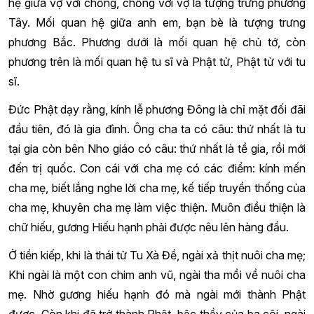
hệ giữa vợ với chồng, chồng với vợ là tượng trưng phương
Tây. Mối quan hệ giữa anh em, bạn bè là tượng trưng
phương Bắc. Phương dưới là mối quan hệ chủ tớ, còn
phương trên là mối quan hệ tu sĩ và Phật tử, Phật tử với tu
sĩ.
Đức Phật dạy rằng, kính lễ phương Đông là chỉ mặt đối đãi
đầu tiên, đó là gia đình. Ông cha ta có câu: thứ nhất là tu
tại gia còn bên Nho giáo có câu: thứ nhất là tề gia, rồi mới
đến trị quốc. Con cái với cha mẹ có các điểm: kính mến
cha mẹ, biết lắng nghe lời cha mẹ, kế tiếp truyền thống của
cha mẹ, khuyên cha mẹ làm việc thiện. Muôn điều thiện là
chữ hiếu, gương Hiếu hạnh phải được nêu lên hàng đầu.
Ở tiền kiếp, khi là thái tử Tu Xà Đề, ngài xả thịt nuôi cha mẹ;
Khi ngài là một con chim anh vũ, ngài tha mồi về nuôi cha
mẹ. Nhờ gương hiếu hạnh đó mà ngài mới thành Phật
được. Còn khi đã trở thành Phật, bậc thầy của ba cõi, ngài