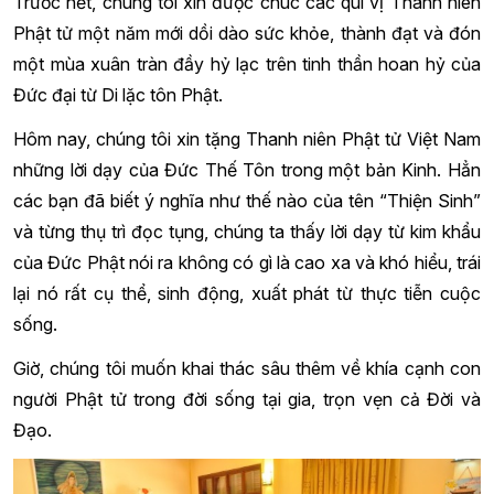
Trước hết, chúng tôi xin được chúc các quí vị Thanh niên
Phật tử một năm mới dồi dào sức khỏe, thành đạt và đón
một mùa xuân tràn đầy hỷ lạc trên tinh thần hoan hỷ của
Đức đại từ Di lặc tôn Phật.
Hôm nay, chúng tôi xin tặng Thanh niên Phật tử Việt Nam
những lời dạy của Đức Thế Tôn trong một bản Kinh. Hẳn
các bạn đã biết ý nghĩa như thế nào của tên “Thiện Sinh”
và từng thụ trì đọc tụng, chúng ta thấy lời dạy từ kim khẩu
của Đức Phật nói ra không có gì là cao xa và khó hiểu, trái
lại nó rất cụ thể, sinh động, xuất phát từ thực tiễn cuộc
sống.
Giờ, chúng tôi muốn khai thác sâu thêm về khía cạnh con
người Phật tử trong đời sống tại gia, trọn vẹn cả Đời và
Đạo.