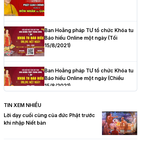
Hòa thượng Thích Quảng Tùng tái đắc
cử Trưởng BTS GHPGVN thành phố Hải
Phòng nhiệm kỳ 2026 – 2031
Ban Hoằng pháp TƯ tổ chức Khóa tu
Báo hiếu Online một ngày (Tối
15/8/2021)
Thượng tọa Thích Tâm Chính được suy
cử tân Trưởng ban Trị sự GHPGVN tỉnh
Thanh Hóa nhiệm kỳ 2026 - 2031
Ban Hoằng pháp TƯ tổ chức Khóa tu
Báo hiếu Online một ngày (Chiều
15/8/2021)
Hà Nội: Tăng Ni Trường hạ Bồ Đề trang
nghiêm tác pháp Tiền an cư PL.2570 –
TIN XEM NHIỀU
DL.2026
Ban Hoằng pháp TƯ tổ chức Khóa tu
Lời dạy cuối cùng của đức Phật trước
Báo hiếu Online một ngày (Sáng
khi nhập Niết bàn
15/8/2021)
Thứ trưởng Bộ Dân tộc và Tôn giáo