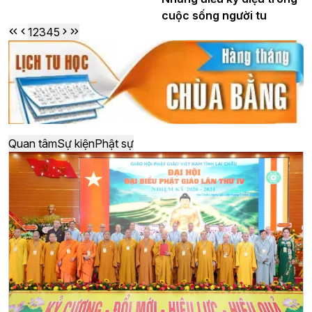
cuộc sống người tu
1
2
3
4
5
Quan tâm
Sự kiện
Phật sự