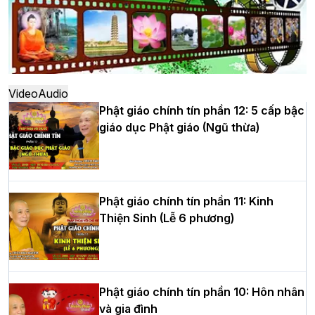
Hà Nội: Ngày tu học cuối cùng khép lại
khóa sinh hoạt Phật pháp mùa hè lần
thứ XIV tại chùa Bằng
Video
Audio
Phật giáo chính tín phần 12: 5 cấp bậc
giáo dục Phật giáo (Ngũ thừa)
Học yêu thương trong ngày tu tập thứ
tư của Khóa sinh hoạt Phật pháp mùa
hè tại chùa Bằng
Phật giáo chính tín phần 11: Kinh
Thiện Sinh (Lễ 6 phương)
HT.Thích Thọ Lạc được suy cử làm tân
Trưởng BTS GHPGVN tỉnh Nghệ An
nhiệm kỳ 2026 – 2031
Phật giáo chính tín phần 10: Hôn nhân
và gia đình