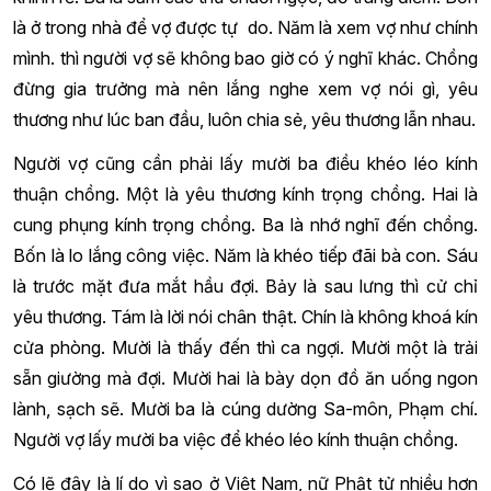
là ở trong nhà để vợ được tự do. Năm là xem vợ như chính
mình. thì người vợ sẽ không bao giờ có ý nghĩ khác. Chồng
đừng gia trưởng mà nên lắng nghe xem vợ nói gì, yêu
thương như lúc ban đầu, luôn chia sẻ, yêu thương lẫn nhau.
Người vợ cũng cần phải lấy mười ba điều khéo léo kính
thuận chồng. Một là yêu thương kính trọng chồng. Hai là
cung phụng kính trọng chồng. Ba là nhớ nghĩ đến chồng.
Bốn là lo lắng công việc. Năm là khéo tiếp đãi bà con. Sáu
là trước mặt đưa mắt hầu đợi. Bảy là sau lưng thì cử chỉ
yêu thương. Tám là lời nói chân thật. Chín là không khoá kín
cửa phòng. Mười là thấy đến thì ca ngợi. Mười một là trải
sẵn giường mà đợi. Mười hai là bày dọn đồ ăn uống ngon
lành, sạch sẽ. Mười ba là cúng dường Sa-môn, Phạm chí.
Người vợ lấy mười ba việc để khéo léo kính thuận chồng.
Có lẽ đây là lí do vì sao ở Việt Nam, nữ Phật tử nhiều hơn