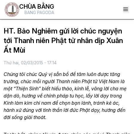
CHÙA BẰNG
BANG PAGODA
HT. Bảo Nghiêm gửi lời chúc nguyện
tới Thanh niên Phật tử nhân dịp Xuân
Ất Mùi
Thứ hai, 02/03/2015 - 17:14
Chúng tôi chúc Quý vị sẵn bồ đề tâm luôn được tăng
trưởng, chúc mỗi người Thanh niên Phật tử Việt Nam là
một “Thiện Sinh” biết hiếu thảo, kính lễ, vâng lời cha mẹ
dặn dò, hướng về chính pháp tu học, lấy lời dạy trong
Kinh làm kim chỉ nam để chọn bạn lành, tránh kẻ ác,
hành xử đúng với tinh thần lời đức Phật dạy, hướng đến
đời sống giải thoát.