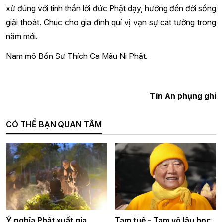
xử đúng với tinh thần lời đức Phật dạy, hướng đến đời sống
giải thoát. Chúc cho gia đình quí vị vạn sự cát tường trong
năm mới.
Nam mô Bổn Sư Thích Ca Mâu Ni Phật.
Tín An phụng ghi
CÓ THỂ BẠN QUAN TÂM
Ý nghĩa Phật xuất gia,
Tam tuệ - Tam vô lậu học