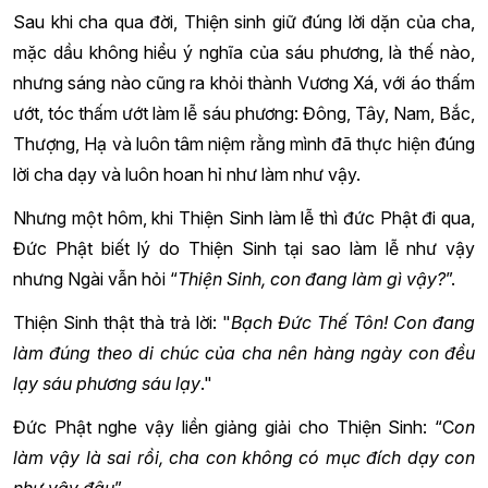
Sau khi cha qua đời, Thiện sinh giữ đúng lời dặn của cha,
mặc dầu không hiểu ý nghĩa của sáu phương, là thế nào,
nhưng sáng nào cũng ra khỏi thành Vương Xá, với áo thấm
ướt, tóc thấm ướt làm lễ sáu phương: Đông, Tây, Nam, Bắc,
Thượng, Hạ và luôn tâm niệm rằng mình đã thực hiện đúng
lời cha dạy và luôn hoan hỉ như làm như vậy.
Nhưng một hôm, khi Thiện Sinh làm lễ thì đức Phật đi qua,
Đức Phật biết lý do Thiện Sinh tại sao làm lễ như vậy
nhưng Ngài vẫn hỏi “
Thiện Sinh, con đang làm gì vậy?
”.
Thiện Sinh thật thà trả lời: "
Bạch Đức Thế Tôn! Con đang
làm đúng theo di chúc của cha nên hàng ngày con đều
lạy sáu phương sáu lạy
."
Đức Phật nghe vậy liền giảng giải cho Thiện Sinh: “C
on
làm vậy là sai rồi, cha con không có mục đích dạy con
như vậy đâu
”.