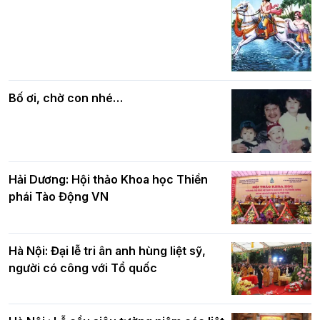
Các cơ quan, ban, ngành Thành phố
Phật giáo chính tín Phần 7: Luật nhân
chúc mừng BTS GHPGVN TP. Hà Nội
quả
nhân mùa Phật đản PL.2570
Bố ơi, chờ con nhé…
Hải Dương: Hội thảo Khoa học Thiền
phái Tào Động VN
Hà Nội: Đại lễ tri ân anh hùng liệt sỹ,
người có công với Tổ quốc