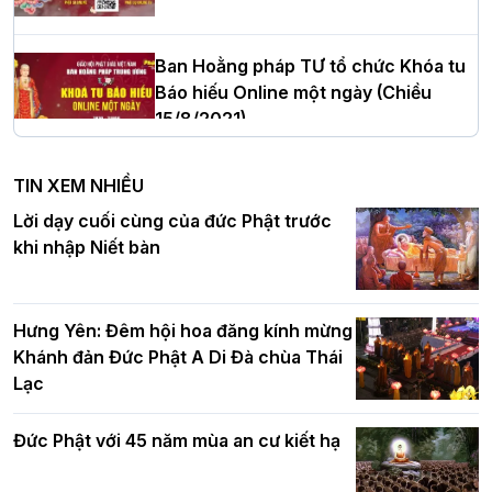
cử tân Trưởng ban Trị sự GHPGVN tỉnh
Thanh Hóa nhiệm kỳ 2026 - 2031
Ban Hoằng pháp TƯ tổ chức Khóa tu
Báo hiếu Online một ngày (Chiều
15/8/2021)
Hà Nội: Tăng Ni Trường hạ Bồ Đề trang
nghiêm tác pháp Tiền an cư PL.2570 –
TIN XEM NHIỀU
DL.2026
Ban Hoằng pháp TƯ tổ chức Khóa tu
Lời dạy cuối cùng của đức Phật trước
Báo hiếu Online một ngày (Sáng
khi nhập Niết bàn
15/8/2021)
Thứ trưởng Bộ Dân tộc và Tôn giáo
chúc mừng Phật đản BTS GHPGVN TP.
Hưng Yên: Đêm hội hoa đăng kính mừng
Hà Nội
Khánh đản Đức Phật A Di Đà chùa Thái
Lạc
Tinh thần yêu nước của Phật giáo
Đức Phật với 45 năm mùa an cư kiết hạ
Hơn 5.000 người tham dự diễu hành,
cung rước Xá lợi Đức Phật kính mừng