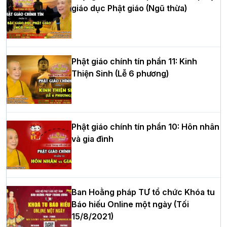
giáo dục Phật giáo (Ngũ thừa)
Học yêu thương trong ngày tu tập thứ
tư của Khóa sinh hoạt Phật pháp mùa
hè tại chùa Bằng
Phật giáo chính tín phần 11: Kinh
Thiện Sinh (Lễ 6 phương)
HT.Thích Thọ Lạc được suy cử làm tân
Trưởng BTS GHPGVN tỉnh Nghệ An
nhiệm kỳ 2026 – 2031
Phật giáo chính tín phần 10: Hôn nhân
và gia đình
Hòa thượng Thích Quảng Tùng tái đắc
cử Trưởng BTS GHPGVN thành phố Hải
Phòng nhiệm kỳ 2026 – 2031
Ban Hoằng pháp TƯ tổ chức Khóa tu
Báo hiếu Online một ngày (Tối
15/8/2021)
Thượng tọa Thích Tâm Chính được suy