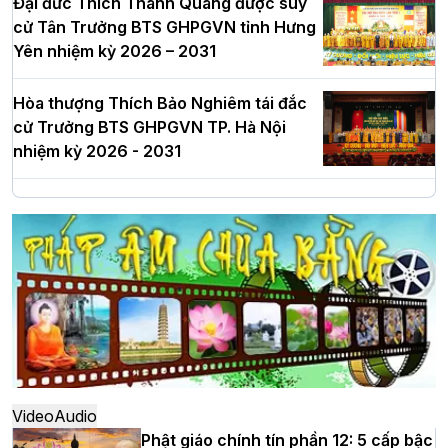
Đại đức Thích Thanh Quang được suy
cử Tân Trưởng BTS GHPGVN tỉnh Hưng
Yên nhiệm kỳ 2026 – 2031
Hòa thượng Thích Bảo Nghiêm tái đắc
cử Trưởng BTS GHPGVN TP. Hà Nội
nhiệm kỳ 2026 - 2031
Hà Nội: Long trọng lễ khởi công xây
dựng Trung tâm văn hóa Phật giáo Thủ
đô
Hà Nội: Ngày tu học cuối cùng khép lại
khóa sinh hoạt Phật pháp mùa hè lần
thứ XIV tại chùa Bằng
Video
Audio
Phật giáo chính tín phần 12: 5 cấp bậc