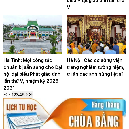
biểu Phật giáo tỉnh lần thứ
V
Hà Tĩnh: Mọi công tác
Hà Nội: Các cơ sở tự viện
chuẩn bị sẵn sàng cho Đại
trang nghiêm tưởng niệm,
hội đại biểu Phật giáo tỉnh
tri ân các anh hùng liệt sĩ
lần thứ V, nhiệm kỳ 2026 -
2031
1
2
3
4
5