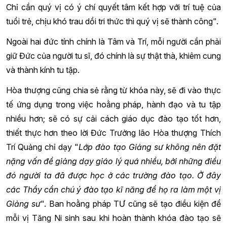
Chỉ cần quý vị có ý chí quyết tâm kết hợp với trí tuệ của
tuổi trẻ, chịu khó trau dồi tri thức thì quý vị sẽ thành công".
Ngoài hai đức tính chính là Tâm và Trí, mỗi người cần phải
giữ Đức của người tu sĩ, đó chính là sự thật thà, khiêm cung
và thành kính tu tập.
Hòa thượng cũng chia sẻ rằng từ khóa này, sẽ đi vào thực
tế ứng dụng trong việc hoằng pháp, hành đạo và tu tập
nhiều hơn; sẽ có sự cải cách giáo dục đào tạo tốt hơn,
thiết thực hơn theo lời Đức Trưởng lão Hòa thượng Thích
Trí Quảng chỉ dạy "
Lớp đào tạo Giảng sư không nên đặt
nặng vấn đề giảng dạy giáo lý quá nhiều, bởi những điều
đó người ta đã được học ở các trường đào tạo. Ở đây
các Thầy cần chú ý đào tạo kĩ năng để họ ra làm một vị
Giảng sư
". Ban hoằng pháp TƯ cũng sẽ tạo điều kiện để
mỗi vị Tăng Ni sinh sau khi hoàn thành khóa đào tạo sẽ