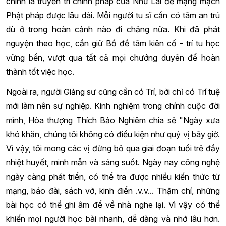
chính là truyền trì chính pháp của Như Lai để mạng mạch
Phật pháp được lâu dài. Mỗi người tu sĩ cần có tâm an trú
dù ở trong hoàn cảnh nào đi chăng nữa. Khi đã phát
nguyện theo học, cần giữ Bồ đề tâm kiên cố - trí tu học
vững bền, vượt qua tất cả mọi chướng duyên để hoàn
thành tốt việc học.
Ngoài ra, người Giảng sư cũng cần có Trí, bởi chỉ có Trí tuệ
mới làm nên sự nghiệp. Kinh nghiệm trong chính cuộc đời
mình, Hòa thượng Thích Bảo Nghiêm chia sẻ "Ngày xưa
khó khăn, chúng tôi không có điều kiện như quý vị bây giờ.
Vì vậy, tôi mong các vị đừng bỏ qua giai đoạn tuổi trẻ đầy
nhiệt huyết, minh mẫn và sáng suốt. Ngày nay công nghệ
ngày càng phát triển, có thể tra được nhiều kiến thức từ
mạng, báo đài, sách vở, kinh điển .v.v... Thậm chí, những
bài học có thể ghi âm để về nhà nghe lại. Vì vậy có thể
khiến mọi người học bài nhanh, dễ dàng và nhớ lâu hơn.