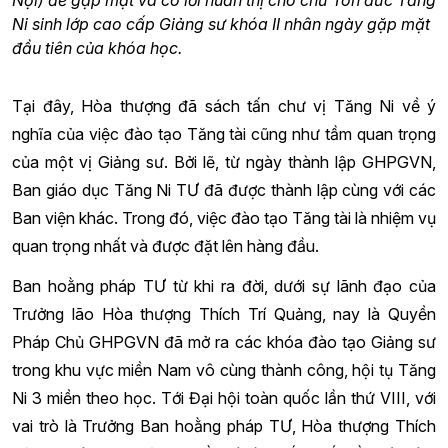
Nội) để gặp mặt và có lời huấn thị cho chư Tôn đức Tăng
Ni sinh lớp cao cấp Giảng sư khóa II nhân ngày gặp mặt
đầu tiên của khóa học.
Tại đây, Hòa thượng đã sách tấn chư vị Tăng Ni về ý
nghĩa của việc đào tạo Tăng tài cũng như tầm quan trọng
của một vị Giảng sư. Bởi lẽ, từ ngày thành lập GHPGVN,
Ban giáo dục Tăng Ni TƯ đã được thành lập cùng với các
Ban viện khác. Trong đó, việc đào tạo Tăng tài là nhiệm vụ
quan trọng nhất và được đặt lên hàng đầu.
Ban hoằng pháp TƯ từ khi ra đời, dưới sự lãnh đạo của
Trưởng lão Hòa thượng Thích Trí Quảng, nay là Quyền
Pháp Chủ GHPGVN đã mở ra các khóa đào tạo Giảng sư
trong khu vực miền Nam vô cùng thành công, hội tụ Tăng
Ni 3 miền theo học. Tới Đại hội toàn quốc lần thứ VIII, với
vai trò là Trưởng Ban hoằng pháp TƯ, Hòa thượng Thích