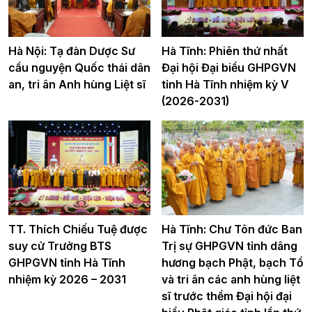
Hà Nội: Tạ đàn Dược Sư
Hà Tĩnh: Phiên thứ nhất
cầu nguyện Quốc thái dân
Đại hội Đại biểu GHPGVN
an, tri ân Anh hùng Liệt sĩ
tỉnh Hà Tĩnh nhiệm kỳ V
(2026-2031)
TT. Thích Chiếu Tuệ được
Hà Tĩnh: Chư Tôn đức Ban
suy cử Trưởng BTS
Trị sự GHPGVN tỉnh dâng
GHPGVN tỉnh Hà Tĩnh
hương bạch Phật, bạch Tổ
nhiệm kỳ 2026 – 2031
và tri ân các anh hùng liệt
sĩ trước thềm Đại hội đại