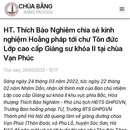
CHÙA BẰNG
BANG PAGODA
HT. Thích Bảo Nghiêm chia sẻ kinh
nghiệm Hoằng pháp tới chư Tôn đức
Lớp cao cấp Giảng sư khóa II tại chùa
Vạn Phúc
Thứ năm, 24/03/2022 - 15:17
Sáng ngày 24 tháng 03 năm 2022, tức ngày 22 tháng
02 năm Nhâm Dần, nhận lời thỉnh mời của Ban chủ nhiệm
Lớp cao cấp Giảng sư khóa II khu vực phía Bắc, Hòa
thượng Thích Bảo Nghiêm - Phó chủ tịch HĐTS GHPGVN,
Trưởng Ban hoằng pháp TƯ, Trưởng BTS GHPGVN
Thành phố Hà Nội đã quang lâm về giảng đường chùa
Vạn Phúc (Thôn Đoài, xã Phù Lỗ, huyện Sóc Sơn, Hà