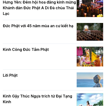
Hưng Yên: Đêm hội hoa đăng kính mừng
Hà Nội
Khánh đản Đức Phật A Di Đà chùa Thái
Lạc
Tinh thần yêu nước của Phật giáo
Đức Phật với 45 năm mùa an cư kiết hạ
Hơn 5.000 người tham dự diễu hành,
cung rước Xá lợi Đức Phật kính mừng
ngày Đức Phật đản sinh
Kinh Công Đức Tắm Phật
Phật giáo chính tín Phần 9: Giải thích
về "Lục Tức Phật"
Đại lễ Phật đản PL.2570 tại Hà Nội: Lan
tỏa thông điệp từ bi, trí tuệ vì một Thủ
đô hòa bình và phát triển
Lời Phật
Phật giáo chính tín Phần 8: Hiếu đạo
Hà Nội: Gần 40 xe hoa rực rỡ diễu hành
và bình đẳng trong Phật giáo
Kinh Gậy Thúc Ngựa trích từ Đại Tạng
kính mừng Đại lễ Phật đản PL.2570 –
Kinh
DL.2026