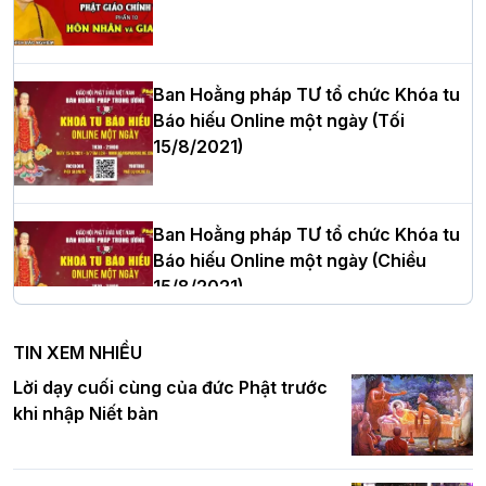
Hòa thượng Thích Quảng Tùng tái đắc
cử Trưởng BTS GHPGVN thành phố Hải
Phòng nhiệm kỳ 2026 – 2031
Ban Hoằng pháp TƯ tổ chức Khóa tu
Báo hiếu Online một ngày (Tối
15/8/2021)
Thượng tọa Thích Tâm Chính được suy
cử tân Trưởng ban Trị sự GHPGVN tỉnh
Thanh Hóa nhiệm kỳ 2026 - 2031
Ban Hoằng pháp TƯ tổ chức Khóa tu
Báo hiếu Online một ngày (Chiều
15/8/2021)
Hà Nội: Tăng Ni Trường hạ Bồ Đề trang
nghiêm tác pháp Tiền an cư PL.2570 –
TIN XEM NHIỀU
DL.2026
Ban Hoằng pháp TƯ tổ chức Khóa tu
Lời dạy cuối cùng của đức Phật trước
Báo hiếu Online một ngày (Sáng
khi nhập Niết bàn
15/8/2021)
Thứ trưởng Bộ Dân tộc và Tôn giáo
chúc mừng Phật đản BTS GHPGVN TP.