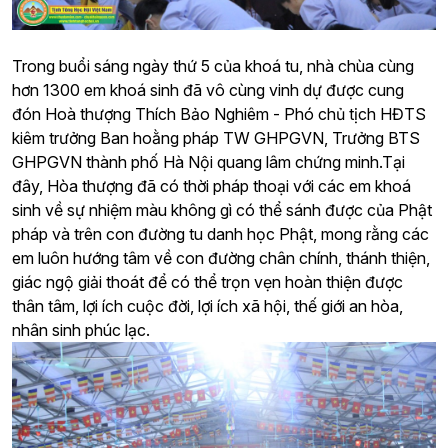
Trong buổi sáng ngày thứ 5 của khoá tu, nhà chùa cùng
hơn 1300 em khoá sinh đã vô cùng vinh dự được cung
đón Hoà thượng Thích Bảo Nghiêm - Phó chủ tịch HĐTS
kiêm trưởng Ban hoằng pháp TW GHPGVN, Trưởng BTS
GHPGVN thành phố Hà Nội quang lâm chứng minh.Tại
đây, Hòa thượng đã có thời pháp thoại với các em khoá
sinh về sự nhiệm màu không gì có thể sánh được của Phật
pháp và trên con đường tu danh học Phật, mong rằng các
em luôn hướng tâm về con đường chân chính, thánh thiện,
giác ngộ giải thoát để có thể trọn vẹn hoàn thiện được
thân tâm, lợi ích cuộc đời, lợi ích xã hội, thế giới an hòa,
nhân sinh phúc lạc.