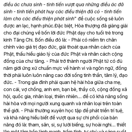
điều ác chưa sinh - tinh tiến vượt qua những điều ác đã
sinh - tinh tiến phát huy các điều thiện đã có - tinh tiến
làm cho các điều thiện phát sinh
" để cuộc sống sẽ luôn
được an lạc, hạnh phúc.Đặc biệt, Hòa thượng đã giảng giải
cho đại chúng về bốn lời đức Phật dạy cho tuổi trẻ trong
kinh Tăng Chi. Bốn điều đó là: - Phải có niềm tin chân
chính vào giá trị đạo đức, giải thoát qua nhân cách của
Phật, thấu hiểu giáo lý của đức Phật và nhân cách cộng
đồng của chư tăng. - Phải trở thành người Phật tử có đủ
năm giới ứng xử chuẩn mực về hành vi và ngôn ngữ, đồng
thời phải luôn luôn nâng cao đời sống tinh thần, tâm lý, đạo
đức. - Trong gia đình phải quan hệ hài hòa giữa cha mẹ,
con cái, vợ chồng, anh em, bạn bè, thầy cô, cộng đồng xã
hội, quốc gia, nhân loại, thiên nhiên… để có khả năng sống
hài hòa với mọi người xung quanh và nhân loại trên toàn
thế giới. - Phải thường xuyên học tập để phát triển trí tuệ,
và khả năng hiểu biết để vượt qua sự chi phối của bản
năng đó là: tham, sân, si, sự lười biếng, sự hoài nghi… thiết
lập một tâm hồn lành mạnh, trầm tĩnh, tự chủ và sáng suốt.