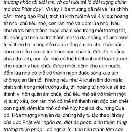
thường nhắc tới tuổi trẻ, và coi tuổi trẻ là đối tượng chính
mà đức Phật dạy
". Vì vậy, Hòa thượng đã nói về "tứ chính
cần" trong đạo Phật, trích từ kinh tuổi trẻ về 4 ví dụ: hoàng
tử nhỏ, chú tiểu nhỏ, con rắn nhỏ và đốm lửa nhỏ. Nếu
như được hình thành hoặc chăm sóc trong môi trường tốt,
thì hoàng tử nhỏ sẽ trở thành một vị đại hoàng đế anh minh
trị vì thiên hạ, mang đến cuộc sống ấm no cho nhân dân,
còn chú tiểu nhỏ sẽ trở thành bậc chân tu đức độ, hoằng
pháp độ sinh, con rắn nhỏ có thể trở thành một loài hữu ích
cho ngành y học chữa được nhiều bệnh cho con người,
đốm lửa nhỏ có thể trở thành ngọn đuốc sáng xua tan
không gian tăm tối. Nhưng nếu như 4 khái niệm đó mà lại
phát sinh trong môi trường xấu, thì hoàng tử nhỏ kia sẽ trở
thành vị hôn quân ám chúa, chú tiểu nhỏ sẽ trở thành một
vị tu sỹ xấu, con rắn nhỏ có thể trở thành rắn độc cắn chết
con người, đốm lửa nhỏ có thể hủy hoại cả khu rừng.Qua
đó, Hòa thượng khuyên đại chúng hãy tu tập theo lời dạy
của đức Phật về: "
ngăn ác, diệt ác pháp, sinh thiện, tăng
trưởng thiện pháp
", có nghĩa là: "
tinh tiến tránh làm các