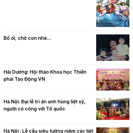
Các cơ quan, ban, ngành Thành phố
Phật giáo chính tín Phần 7: Luật nhân
chúc mừng BTS GHPGVN TP. Hà Nội
quả
nhân mùa Phật đản PL.2570
Bố ơi, chờ con nhé…
Hải Dương: Hội thảo Khoa học Thiền
phái Tào Động VN
Hà Nội: Đại lễ tri ân anh hùng liệt sỹ,
người có công với Tổ quốc
Hà Nội : Lễ cầu siêu tưởng niệm các liệt