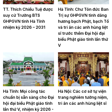
TT. Thích Chiếu Tuệ được
Hà Tĩnh: Chư Tôn đức Ban
suy cử Trưởng BTS
Trị sự GHPGVN tỉnh dâng
GHPGVN tỉnh Hà Tĩnh
hương bạch Phật, bạch Tổ
nhiệm kỳ 2026 – 2031
và tri ân các anh hùng liệt
sĩ trước thềm Đại hội đại
biểu Phật giáo tỉnh lần thứ
V
Hà Tĩnh: Mọi công tác
Hà Nội: Các cơ sở tự viện
chuẩn bị sẵn sàng cho Đại
trang nghiêm tưởng niệm,
hội đại biểu Phật giáo tỉnh
tri ân các anh hùng liệt sĩ
lần thứ V, nhiệm kỳ 2026 -