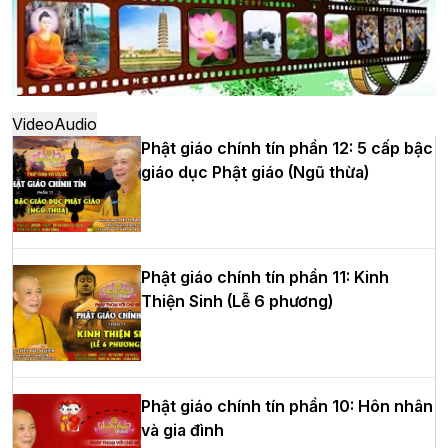
Hà Nội: Ngày tu học cuối cùng khép lại
khóa sinh hoạt Phật pháp mùa hè lần
thứ XIV tại chùa Bằng
Video
Audio
Phật giáo chính tín phần 12: 5 cấp bậc
giáo dục Phật giáo (Ngũ thừa)
Học yêu thương trong ngày tu tập thứ
tư của Khóa sinh hoạt Phật pháp mùa
hè tại chùa Bằng
Phật giáo chính tín phần 11: Kinh
Thiện Sinh (Lễ 6 phương)
HT.Thích Thọ Lạc được suy cử làm tân
Trưởng BTS GHPGVN tỉnh Nghệ An
nhiệm kỳ 2026 – 2031
Phật giáo chính tín phần 10: Hôn nhân
và gia đình