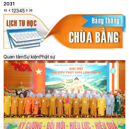
2031
1
2
3
4
5
Quan tâm
Sự kiện
Phật sự