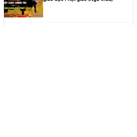
Học yêu thương trong ngày tu tập thứ
tư của Khóa sinh hoạt Phật pháp mùa
hè tại chùa Bằng
Phật giáo chính tín phần 11: Kinh
Thiện Sinh (Lễ 6 phương)
HT.Thích Thọ Lạc được suy cử làm tân
Trưởng BTS GHPGVN tỉnh Nghệ An
nhiệm kỳ 2026 – 2031
Phật giáo chính tín phần 10: Hôn nhân
và gia đình
Hòa thượng Thích Quảng Tùng tái đắc
cử Trưởng BTS GHPGVN thành phố Hải
Phòng nhiệm kỳ 2026 – 2031
Ban Hoằng pháp TƯ tổ chức Khóa tu
Báo hiếu Online một ngày (Tối
15/8/2021)
Thượng tọa Thích Tâm Chính được suy
cử tân Trưởng ban Trị sự GHPGVN tỉnh