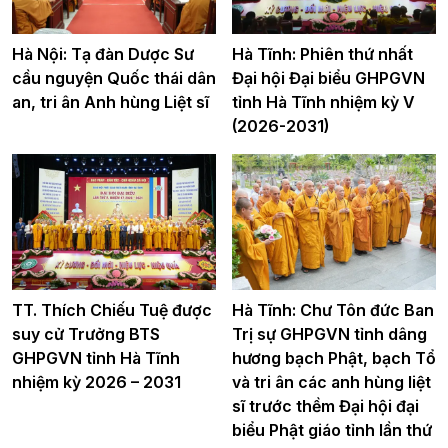
Hà Nội: Tạ đàn Dược Sư
Hà Tĩnh: Phiên thứ nhất
cầu nguyện Quốc thái dân
Đại hội Đại biểu GHPGVN
an, tri ân Anh hùng Liệt sĩ
tỉnh Hà Tĩnh nhiệm kỳ V
(2026-2031)
TT. Thích Chiếu Tuệ được
Hà Tĩnh: Chư Tôn đức Ban
suy cử Trưởng BTS
Trị sự GHPGVN tỉnh dâng
GHPGVN tỉnh Hà Tĩnh
hương bạch Phật, bạch Tổ
nhiệm kỳ 2026 – 2031
và tri ân các anh hùng liệt
sĩ trước thềm Đại hội đại
biểu Phật giáo tỉnh lần thứ