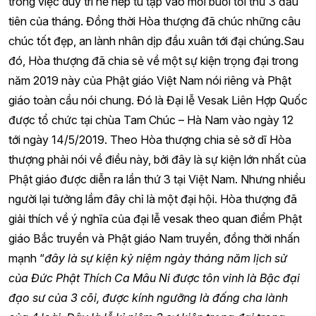
trong việc duy trì nề nếp tu tập vào mỗi buổi tối thứ 3 đầu
tiên của tháng. Đồng thời Hòa thượng đã chúc những câu
chúc tốt đẹp, an lành nhân dịp đầu xuân tới đại chúng.Sau
đó, Hòa thượng đã chia sẻ về một sự kiện trọng đại trong
năm 2019 này của Phật giáo Việt Nam nói riêng và Phật
giáo toàn cầu nói chung. Đó là Đại lễ Vesak Liên Hợp Quốc
được tổ chức tại chùa Tam Chúc – Hà Nam vào ngày 12
tới ngày 14/5/2019. Theo Hòa thượng chia sẻ sở dĩ Hòa
thượng phải nói về điều này, bởi đây là sự kiện lớn nhất của
Phật giáo được diễn ra lần thứ 3 tại Việt Nam. Nhưng nhiều
người lại tưởng lầm đây chỉ là một đại hội. Hòa thượng đã
giải thích về ý nghĩa của đại lễ vesak theo quan điểm Phật
giáo Bắc truyền và Phật giáo Nam truyền, đồng thời nhấn
mạnh “
đây là sự kiện kỷ niệm ngày tháng năm lịch sử
của Đức Phật Thích Ca Mâu Ni được tôn vinh là Bậc đại
đạo sư của 3 cõi, được kính ngưỡng là đấng cha lành