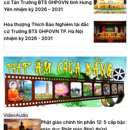
cử Tân Trưởng BTS GHPGVN tỉnh Hưng
Yên nhiệm kỳ 2026 – 2031
Hòa thượng Thích Bảo Nghiêm tái đắc
cử Trưởng BTS GHPGVN TP. Hà Nội
nhiệm kỳ 2026 - 2031
Hà Nội: Long trọng lễ khởi công xây
dựng Trung tâm văn hóa Phật giáo Thủ
đô
Hà Nội: Ngày tu học cuối cùng khép lại
khóa sinh hoạt Phật pháp mùa hè lần
thứ XIV tại chùa Bằng
Video
Audio
Phật giáo chính tín phần 12: 5 cấp bậc
giáo dục Phật giáo (Ngũ thừa)