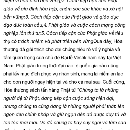
niệm vì hòa bình bền vững;
2. Cách tiếp cận của Phật
giáo về gia đình hòa hợp, chăm sóc sức khỏe và xã hội
bền vững;
3. Cách tiếp cận của Phật giáo về giáo dục
đạo đức toàn cầu;
4. Phật giáo và cuộc cách mạng công
nghiệp lần thứ tư;
5. Cách tiếp cận của Phật giáo về tiêu
thụ có trách nhiệm và phát triển bền vững
Qua đây, Hòa
thượng đã giải thích cho đại chúng hiểu rõ về ý nghĩa và
tầm quan trọng của chủ đề Đại lễ Vesak năm nay tại Việt
Nam. Phật giáo trong thời đại nào, ở quốc gia nào cũng
phải lấy mục đích phục vụ nhân sinh, mang lại niềm an lạc
cho con người ngay hiện tại và cho cả mai sau. Cuối cùng,
Hòa thượng sách tấn hàng Phật tử
"Chúng ta là những
người đệ tử Phật, đang tiếp cận cuộc sống hiện đại,
nhưng chúng ta cũng đang là những người phải thắp lên
ngọn đèn chính pháp và giữ ngọn đèn đó được duy trì và
lan tỏa mãi mãi. Do đó chúng ta hãy suy nghĩ và làm sao