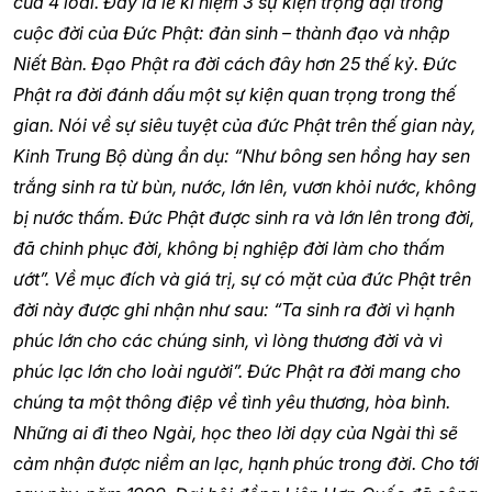
của 4 loài. Đây là lễ kỉ niệm 3 sự kiện trọng đại trong
cuộc đời của Đức Phật: đản sinh – thành đạo và nhập
Niết Bàn. Đạo Phật ra đời cách đây hơn 25 thế kỷ. Đức
Phật ra đời đánh dấu một sự kiện quan trọng trong thế
gian. Nói về sự siêu tuyệt của đức Phật trên thế gian này,
Kinh Trung Bộ dùng ẩn dụ: “Như bông sen hồng hay sen
trắng sinh ra từ bùn, nước, lớn lên, vươn khỏi nước, không
bị nước thấm. Đức Phật được sinh ra và lớn lên trong đời,
đã chinh phục đời, không bị nghiệp đời làm cho thấm
ướt”. Về mục đích và giá trị, sự có mặt của đức Phật trên
đời này được ghi nhận như sau: “Ta sinh ra đời vì hạnh
phúc lớn cho các chúng sinh, vì lòng thương đời và vì
phúc lạc lớn cho loài người”. Đức Phật ra đời mang cho
chúng ta một thông điệp về tình yêu thương, hòa bình.
Những ai đi theo Ngài, học theo lời dạy của Ngài thì sẽ
cảm nhận được niềm an lạc, hạnh phúc trong đời. Cho tới