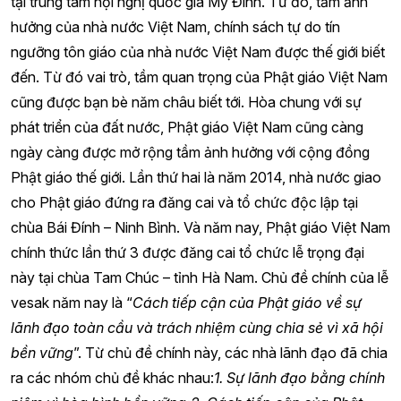
tại trung tâm hội nghị quốc gia Mỹ Đình. Từ đó, tầm ảnh
hưởng của nhà nước Việt Nam, chính sách tự do tín
ngưỡng tôn giáo của nhà nước Việt Nam được thế giới biết
đến. Từ đó vai trò, tầm quan trọng của Phật giáo Việt Nam
cũng được bạn bè năm châu biết tới. Hòa chung với sự
phát triển của đất nước, Phật giáo Việt Nam cũng càng
ngày càng được mở rộng tầm ảnh hưởng với cộng đồng
Phật giáo thế giới. Lần thứ hai là năm 2014, nhà nước giao
cho Phật giáo đứng ra đăng cai và tổ chức độc lập tại
chùa Bái Đính – Ninh Bình. Và năm nay, Phật giáo Việt Nam
chính thức lần thứ 3 được đăng cai tổ chức lễ trọng đại
này tại chùa Tam Chúc – tỉnh Hà Nam. Chủ đề chính của lễ
vesak năm nay là “
Cách tiếp cận của Phật giáo về sự
lãnh đạo toàn cầu và trách nhiệm cùng chia sẻ vì xã hội
bền vững
”. Từ chủ đề chính này, các nhà lãnh đạo đã chia
ra các nhóm chủ đề khác nhau:
1. Sự lãnh đạo bằng chính