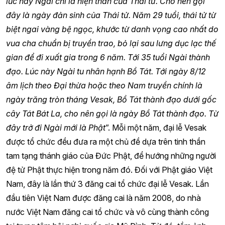
lúc này Ngài chỉ là hiện thân của Thái tử. Cho nên gọi
đây là ngày đản sinh của Thái tử. Năm 29 tuổi, thái tử từ
biệt ngai vàng bệ ngọc, khước từ danh vọng cao nhất do
vua cha chuẩn bị truyền trao, bỏ lại sau lưng dục lạc thế
gian để đi xuất gia trong 6 năm. Tới 35 tuổi Ngài thành
đạo. Lúc này Ngài tu nhân hạnh Bồ Tát. Tới ngày 8/12
âm lịch theo Đại thừa hoặc theo Nam truyền chính là
ngày trăng tròn tháng Vesak, Bồ Tát thành đạo dưới gốc
cây Tát Bát La, cho nên gọi là ngày Bồ Tát thành đạo. Từ
đây trở đi Ngài mới là Phật
”. Mỗi một năm, đại lễ Vesak
được tổ chức đều đưa ra một chủ đề dựa trên tinh thần
tam tạng thánh giáo của Đức Phật, để hướng những người
đệ tử Phật thực hiện trong năm đó. Đối với Phật giáo Việt
Nam, đây là lần thứ 3 đăng cai tổ chức đại lễ Vesak. Lần
đầu tiên Việt Nam được đăng cai là năm 2008, do nhà
nước Việt Nam đăng cai tổ chức và vô cùng thành công