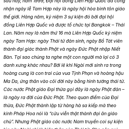
sau này, năm 1999, Đại hội đồng Liên Hợp Quốc đã công
nhận ngày lễ Tam Hợp này là ngày hội hòa bình tôn giáo
thế giới. Hàng năm, kỷ niệm 3 sự kiện đó bởi đại hội
đồng Liên Hợp Quốc và được tổ chức tại Bangkok – Thái
Lan. Năm nay là năm thứ 16 mà Liên Hợp Quốc kỷ niệm
ngày Tam Hợp: ngày Thái tử đản sinh, ngày Bồ Tát viên
thành đại giác thành Phật và ngày Đức Phật nhập Niết
Bàn. Tại sao chúng ta nghe một con người mà lại có 3
danh xưng khác nhau? Bởi lẽ khi Ngài mới sinh ra trong
hoàng cung là con trai của vua Tịnh Phạn và hoàng hậu
Ma Da, ứng thân vào cõi đời này bằng hình tướng thái tử.
Các nước Phật giáo Đại thừa gọi đây là ngày Phật đản –
là ngày ra đời của Đức Phật. Theo quan điểm của Đại
thừa, Đức Phật thành lập từ hàng hà sa kiếp mà theo
kinh Pháp Hoa nói là “cửu viễn thật thành đại ân giáo
chủ”. Nhưng Phật giáo các nước Nam truyền coi sự kiện