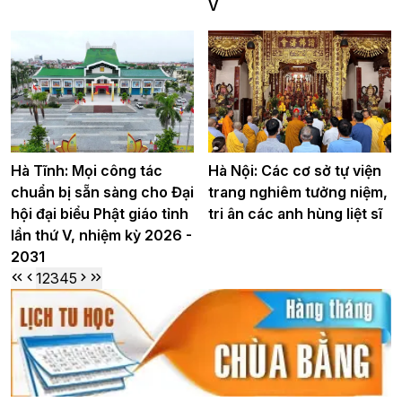
V
Hà Tĩnh: Mọi công tác
Hà Nội: Các cơ sở tự viện
chuẩn bị sẵn sàng cho Đại
trang nghiêm tưởng niệm,
hội đại biểu Phật giáo tỉnh
tri ân các anh hùng liệt sĩ
lần thứ V, nhiệm kỳ 2026 -
2031
1
2
3
4
5