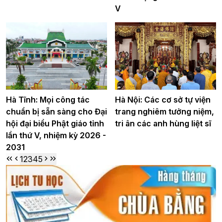
V
Hà Tĩnh: Mọi công tác
Hà Nội: Các cơ sở tự viện
chuẩn bị sẵn sàng cho Đại
trang nghiêm tưởng niệm,
hội đại biểu Phật giáo tỉnh
tri ân các anh hùng liệt sĩ
lần thứ V, nhiệm kỳ 2026 -
2031
1
2
3
4
5