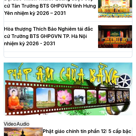
cử Tân Trưởng BTS GHPGVN tỉnh Hưng
Yên nhiệm kỳ 2026 – 2031
Hòa thượng Thích Bảo Nghiêm tái đắc
cử Trưởng BTS GHPGVN TP. Hà Nội
nhiệm kỳ 2026 - 2031
Hà Nội: Long trọng lễ khởi công xây
dựng Trung tâm văn hóa Phật giáo Thủ
đô
Hà Nội: Ngày tu học cuối cùng khép lại
khóa sinh hoạt Phật pháp mùa hè lần
thứ XIV tại chùa Bằng
Video
Audio
Phật giáo chính tín phần 12: 5 cấp bậc