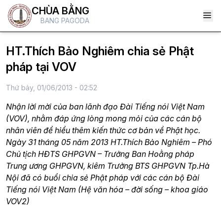
CHÙA BẰNG
BANG PAGODA
HT.Thích Bảo Nghiêm chia sẻ Phật
pháp tại VOV
Thứ bảy, 01/06/2013 - 02:52
Nhận lời mời của ban lãnh đạo Đài Tiếng nói Việt Nam
(VOV), nhằm đáp ứng lòng mong mỏi của các cán bộ
nhân viên để hiểu thêm kiến thức cơ bản về Phật học.
Ngày 31 tháng 05 năm 2013 HT.Thích Bảo Nghiêm – Phó
Chủ tịch HĐTS GHPGVN – Trưởng Ban Hoằng pháp
Trung ương GHPGVN, kiêm Trưởng BTS GHPGVN Tp.Hà
Nội đã có buổi chia sẻ Phật pháp với các cán bộ Đài
Tiếng nói Việt Nam (Hệ văn hóa – đời sống – khoa giáo
VOV2)