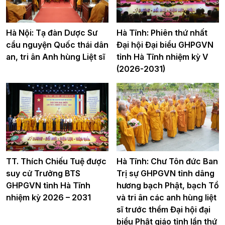
Hà Nội: Tạ đàn Dược Sư
Hà Tĩnh: Phiên thứ nhất
cầu nguyện Quốc thái dân
Đại hội Đại biểu GHPGVN
an, tri ân Anh hùng Liệt sĩ
tỉnh Hà Tĩnh nhiệm kỳ V
(2026-2031)
TT. Thích Chiếu Tuệ được
Hà Tĩnh: Chư Tôn đức Ban
suy cử Trưởng BTS
Trị sự GHPGVN tỉnh dâng
GHPGVN tỉnh Hà Tĩnh
hương bạch Phật, bạch Tổ
nhiệm kỳ 2026 – 2031
và tri ân các anh hùng liệt
sĩ trước thềm Đại hội đại
biểu Phật giáo tỉnh lần thứ