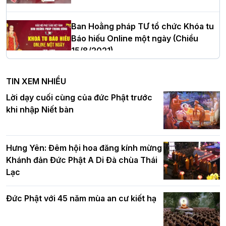
cử tân Trưởng ban Trị sự GHPGVN tỉnh
Thanh Hóa nhiệm kỳ 2026 - 2031
Ban Hoằng pháp TƯ tổ chức Khóa tu
Báo hiếu Online một ngày (Chiều
15/8/2021)
Hà Nội: Tăng Ni Trường hạ Bồ Đề trang
nghiêm tác pháp Tiền an cư PL.2570 –
TIN XEM NHIỀU
DL.2026
Ban Hoằng pháp TƯ tổ chức Khóa tu
Lời dạy cuối cùng của đức Phật trước
Báo hiếu Online một ngày (Sáng
khi nhập Niết bàn
15/8/2021)
Thứ trưởng Bộ Dân tộc và Tôn giáo
chúc mừng Phật đản BTS GHPGVN TP.
Hưng Yên: Đêm hội hoa đăng kính mừng
Hà Nội
Khánh đản Đức Phật A Di Đà chùa Thái
Lạc
Tinh thần yêu nước của Phật giáo
Đức Phật với 45 năm mùa an cư kiết hạ
Hơn 5.000 người tham dự diễu hành,
cung rước Xá lợi Đức Phật kính mừng
ngày Đức Phật đản sinh