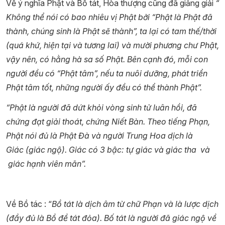
Về ý nghĩa Phật và Bồ tát, Hòa thượng cũng đã giảng giải
“
Không thể nói có bao nhiêu vị Phật bởi “Phật là Phật đã
thành, chúng sinh là Phật sẽ thành”, ta lại có tam thế/thời
(quá khứ, hiện tại và tương lai) và mười phương chư Phật,
vậy nên, có hằng hà sa số Phật. Bên cạnh đó, mỗi con
người đều có “Phật tâm”, nếu ta nuôi dưỡng, phát triển
Phật tâm tốt, những người ấy đều có thể thành Phật”.
“Phật là người đã dứt khỏi vòng sinh tử luân hồi, đã
chứng đạt giải thoát, chứng Niết Bàn. Theo tiếng Phạn,
Phật nói đủ là Phật Đà và người Trung Hoa dịch là
Giác (giác ngộ). Giác có 3 bậc: tự giác và giác tha và
giác hạnh viên mãn”.
Về Bồ tác : “
Bồ tát là dịch âm từ chữ Phạn và là lược dịch
(đầy đủ là Bồ đề tát đỏa). Bố tát là người đã giác ngộ về