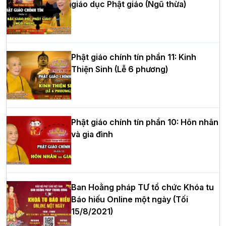
giáo dục Phật giáo (Ngũ thừa)
Học yêu thương trong ngày tu tập thứ
tư của Khóa sinh hoạt Phật pháp mùa
hè tại chùa Bằng
Phật giáo chính tín phần 11: Kinh
Thiện Sinh (Lễ 6 phương)
HT.Thích Thọ Lạc được suy cử làm tân
Trưởng BTS GHPGVN tỉnh Nghệ An
nhiệm kỳ 2026 – 2031
Phật giáo chính tín phần 10: Hôn nhân
và gia đình
Hòa thượng Thích Quảng Tùng tái đắc
cử Trưởng BTS GHPGVN thành phố Hải
Phòng nhiệm kỳ 2026 – 2031
Ban Hoằng pháp TƯ tổ chức Khóa tu
Báo hiếu Online một ngày (Tối
15/8/2021)
Thượng tọa Thích Tâm Chính được suy