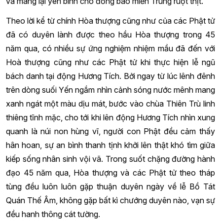
và mang lại yên bình cho đồng bào miền Trung ruột thịt.
Theo lời kể từ chính Hòa thượng cũng như của các Phật tử
đã có duyên lành được theo hầu Hòa thượng trong 45
năm qua, có nhiều sự ứng nghiệm nhiệm mầu đã đến với
Hoà thượng cũng như các Phật tử khi thực hiện lễ ngũ
bách danh tại động Hương Tích. Bởi ngay từ lúc lênh đênh
trên dòng suối Yến ngắm nhìn cảnh sóng nước mênh mang
xanh ngát một màu dịu mát, bước vào chùa Thiên Trù linh
thiêng tĩnh mặc, cho tới khi lên động Hương Tích nhìn xung
quanh là núi non hùng vĩ, người con Phật đều cảm thấy
hân hoan, sự an bình thanh tịnh khởi lên thật khó tìm giữa
kiếp sống nhân sinh vội vã. Trong suốt chặng đường hành
đạo 45 năm qua, Hòa thượng và các Phật tử theo tháp
tùng đều luôn luôn gặp thuận duyên ngày về lễ Bồ Tát
Quán Thế Âm, không gặp bất kì chướng duyên nào, vạn sự
đều hanh thông cát tường.