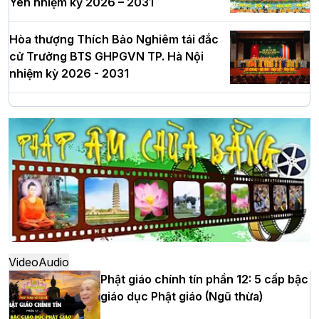
Yên nhiệm kỳ 2026 – 2031
Hòa thượng Thích Bảo Nghiêm tái đắc
cử Trưởng BTS GHPGVN TP. Hà Nội
nhiệm kỳ 2026 - 2031
Hà Nội: Long trọng lễ khởi công xây
dựng Trung tâm văn hóa Phật giáo Thủ
đô
Hà Nội: Ngày tu học cuối cùng khép lại
khóa sinh hoạt Phật pháp mùa hè lần
thứ XIV tại chùa Bằng
Video
Audio
Phật giáo chính tín phần 12: 5 cấp bậc
giáo dục Phật giáo (Ngũ thừa)
Học yêu thương trong ngày tu tập thứ