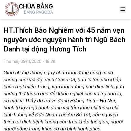
CHÙA BẰNG
BANG PAGODA
HT.Thích Bảo Nghiêm với 45 năm vẹn
nguyên ước nguyện hành trì Ngũ Bách
Danh tại động Hương Tích
Thứ hai, 09/11/2020 - 18:38
Giữa những tháng ngày nhân loại đang căng mình
chống chọi với đại dịch Covid-19, bão lũ tàn phá khắp
khúc ruột miền Trung, vạn loại dường như điêu linh giữa
những thử thách quá đỗi khắc nghiệt của vũ trụ bao la,
có một vị Thầy đã trở về động Hương Tích – Hà Nội,
hành trì lạy ngũ bách danh với tấm lòng chí thành chí
kính hướng về Đức Quán Thế Âm Bồ Tát, cầu nguyện
thiên tai dịch bệnh không còn trên khắp thế gian, người
người sống trong khúc ca an bình hạnh phúc.