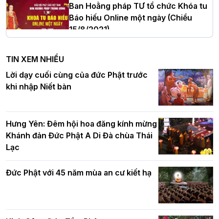
Ban Hoằng pháp TƯ tổ chức Khóa tu
Báo hiếu Online một ngày (Chiều
15/8/2021)
Hà Nội: Tăng Ni Trường hạ Bồ Đề trang
nghiêm tác pháp Tiền an cư PL.2570 –
TIN XEM NHIỀU
DL.2026
Ban Hoằng pháp TƯ tổ chức Khóa tu
Lời dạy cuối cùng của đức Phật trước
Báo hiếu Online một ngày (Sáng
khi nhập Niết bàn
15/8/2021)
Thứ trưởng Bộ Dân tộc và Tôn giáo
chúc mừng Phật đản BTS GHPGVN TP.
Hưng Yên: Đêm hội hoa đăng kính mừng
Hà Nội
Khánh đản Đức Phật A Di Đà chùa Thái
Lạc
Tinh thần yêu nước của Phật giáo
Đức Phật với 45 năm mùa an cư kiết hạ
Hơn 5.000 người tham dự diễu hành,
cung rước Xá lợi Đức Phật kính mừng
ngày Đức Phật đản sinh