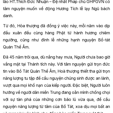
lão HT.Thích Đức Nhuận – Đệ nhất Pháp chủ GHPGVN có
tâm nguyện muốn về động Hương Tích lễ lạy Ngũ bách
danh.
Từ đó, Hòa thượng đã đồng ý việc này, mỗi năm vào dịp
đầu xuân đều cùng hàng Phật tử hành hương chiêm
ngưỡng, cũng như đỉnh lễ những hạnh nguyện Bồ-tát
Quán Thế Âm.
Đã 45 năm trôi qua, dù nắng hay mưa, Người chưa bao giờ
vắng mặt tại Thánh tích này. Với tâm nguyện gửi trọn đức
tin vào Bồ Tát Quán Thế Âm, Hoà thượng thiết tha gửi trọn
năng lượng tu tập để cầu nguyện chúng sinh được an lành,
vượt qua mọi khổ nạn của kiếp người. Đặc biệt, Người luôn
hướng về người dân miền Trung đang oằn mình chống chọi
với sự tàn phá của những cơn bão lũ vừa qua, để cầu
nguyện năng lượng từ tâm của Bồ Tát, xoa dịu mọi bất an