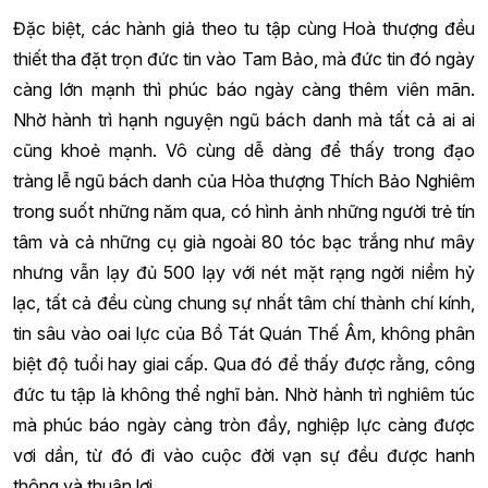
Đặc biệt, các hành giả theo tu tập cùng Hoà thượng đều
thiết tha đặt trọn đức tin vào Tam Bảo, mà đức tin đó ngày
càng lớn mạnh thì phúc báo ngày càng thêm viên mãn.
Nhờ hành trì hạnh nguyện ngũ bách danh mà tất cả ai ai
cũng khoẻ mạnh. Vô cùng dễ dàng để thấy trong đạo
tràng lễ ngũ bách danh của Hòa thượng Thích Bảo Nghiêm
trong suốt những năm qua, có hình ảnh những người trẻ tín
tâm và cả những cụ già ngoài 80 tóc bạc trắng như mây
nhưng vẫn lạy đủ 500 lạy với nét mặt rạng ngời niềm hỷ
lạc, tất cả đều cùng chung sự nhất tâm chí thành chí kính,
tin sâu vào oai lực của Bồ Tát Quán Thế Âm, không phân
biệt độ tuổi hay giai cấp. Qua đó để thấy được rằng, công
đức tu tập là không thể nghĩ bàn. Nhờ hành trì nghiêm túc
mà phúc báo ngày càng tròn đầy, nghiệp lực càng được
vơi dần, từ đó đi vào cuộc đời vạn sự đều được hanh
thông và thuận lợi.