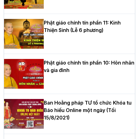
tư của Khóa sinh hoạt Phật pháp mùa
hè tại chùa Bằng
Phật giáo chính tín phần 11: Kinh
Thiện Sinh (Lễ 6 phương)
HT.Thích Thọ Lạc được suy cử làm tân
Trưởng BTS GHPGVN tỉnh Nghệ An
nhiệm kỳ 2026 – 2031
Phật giáo chính tín phần 10: Hôn nhân
và gia đình
Hòa thượng Thích Quảng Tùng tái đắc
cử Trưởng BTS GHPGVN thành phố Hải
Phòng nhiệm kỳ 2026 – 2031
Ban Hoằng pháp TƯ tổ chức Khóa tu
Báo hiếu Online một ngày (Tối
15/8/2021)
Thượng tọa Thích Tâm Chính được suy
cử tân Trưởng ban Trị sự GHPGVN tỉnh
Thanh Hóa nhiệm kỳ 2026 - 2031