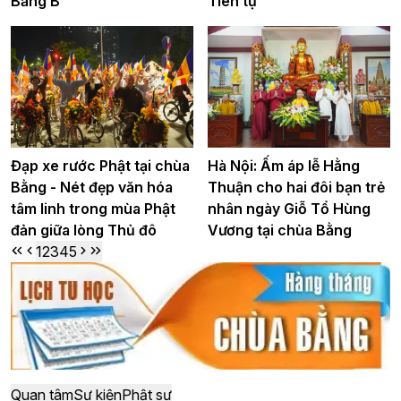
Bằng B
Tiên tự
Đạp xe rước Phật tại chùa
Hà Nội: Ấm áp lễ Hằng
Bằng - Nét đẹp văn hóa
Thuận cho hai đôi bạn trẻ
tâm linh trong mùa Phật
nhân ngày Giỗ Tổ Hùng
đản giữa lòng Thủ đô
Vương tại chùa Bằng
1
2
3
4
5
Quan tâm
Sự kiện
Phật sự