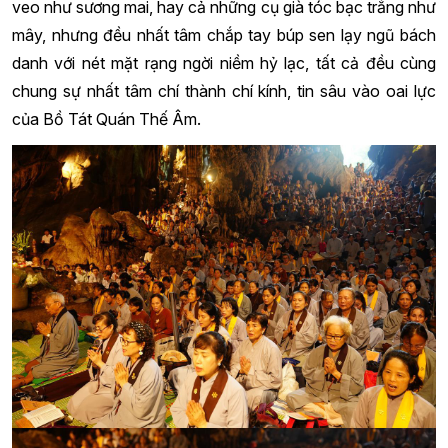
veo như sương mai, hay cả những cụ già tóc bạc trắng như
mây, nhưng đều nhất tâm chắp tay búp sen lạy ngũ bách
danh với nét mặt rạng ngời niềm hỷ lạc, tất cả đều cùng
chung sự nhất tâm chí thành chí kính, tin sâu vào oai lực
của Bồ Tát Quán Thế Âm.