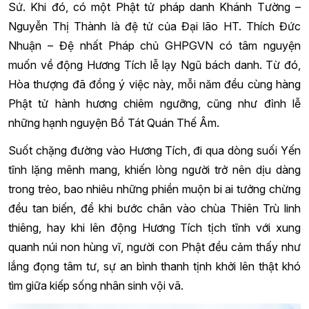
Sứ. Khi đó, có một Phật tử pháp danh Khánh Tường –
Nguyễn Thị Thành là đệ tử của Đại lão HT. Thích Đức
Nhuận – Đệ nhất Pháp chủ GHPGVN có tâm nguyện
muốn về động Hương Tích lễ lạy Ngũ bách danh. Từ đó,
Hòa thượng đã đồng ý việc này, mỗi năm đều cùng hàng
Phật tử hành hương chiêm ngưỡng, cũng như đỉnh lễ
những hạnh nguyện Bồ Tát Quán Thế Âm.
Suốt chặng đường vào Hương Tích, đi qua dòng suối Yến
tĩnh lặng mênh mang, khiến lòng người trở nên dịu dàng
trong trẻo, bao nhiêu những phiền muộn bi ai tưởng chừng
đều tan biến, để khi bước chân vào chùa Thiên Trù linh
thiêng, hay khi lên động Hương Tích tịch tĩnh với xung
quanh núi non hùng vĩ, người con Phật đều cảm thấy như
lắng đọng tâm tư, sự an bình thanh tịnh khởi lên thật khó
tìm giữa kiếp sống nhân sinh vội vã.