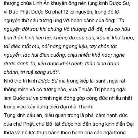
thượng chùa Linh Ẩn khuyên ông nên tụng kinh Dược Sư,
vì Đức Phật Dược Sư phát 12 lời nguyện, trong đó lời
nguyện thứ sáu tương ưng với hoàn cảnh của ông: “
Ta
nguyện đời sau khi chứng Vô thượng Bồ-đề, nếu có hữu
tình thân hình hèn hạ, không đủ sáu căn, xấu xí khờ khạo,
tai điếc mắt mù, nói năng ngọng liệu, tay chân tật
nguyền, lác hủi điên cuồng, chịu nhiều khổ não; nghe
được danh Ta, liền được khỏi bệnh, thân hình đoan
chánh, trí tuệ sáng suốt”
.
Nhờ thọ trì kinh
Dược Sư
mà trong kiếp lai sanh, ngài rất
thông minh và có tướng hảo, vua Thuận Trị phong ngài
làm Quốc sư và chính ngài đóng góp công đức nhiều nhất
trong việc xây dựng triều đại nhà Thanh.
Tụng kinh cầu an, điều quan trọng là phải cảm hạnh đức
của chư Phật, chư Bồ-tát được nói đến trong kinh điển Đại
thừa và nỗ lực thực hành theo hạnh của các ngài trong