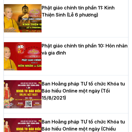
Phật giáo chính tín phần 11: Kinh
Thiện Sinh (Lễ 6 phương)
HT.Thích Thọ Lạc được suy cử làm tân
Trưởng BTS GHPGVN tỉnh Nghệ An
nhiệm kỳ 2026 – 2031
Phật giáo chính tín phần 10: Hôn nhân
và gia đình
Hòa thượng Thích Quảng Tùng tái đắc
cử Trưởng BTS GHPGVN thành phố Hải
Phòng nhiệm kỳ 2026 – 2031
Ban Hoằng pháp TƯ tổ chức Khóa tu
Báo hiếu Online một ngày (Tối
15/8/2021)
Thượng tọa Thích Tâm Chính được suy
cử tân Trưởng ban Trị sự GHPGVN tỉnh
Thanh Hóa nhiệm kỳ 2026 - 2031
Ban Hoằng pháp TƯ tổ chức Khóa tu
Báo hiếu Online một ngày (Chiều