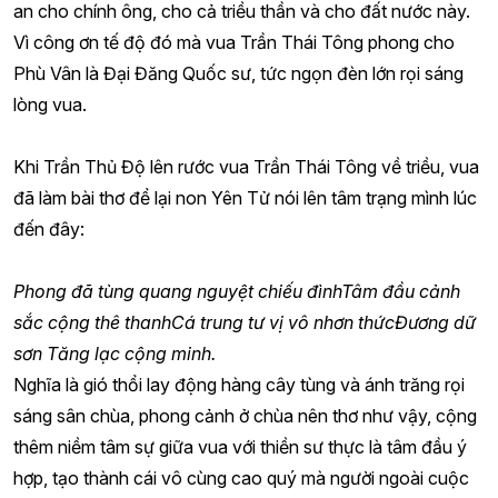
an cho chính ông, cho cả triều thần và cho đất nước này.
Vì công ơn tế độ đó mà vua Trần Thái Tông phong cho
Phù Vân là Đại Đăng Quốc sư, tức ngọn đèn lớn rọi sáng
lòng vua.
Khi Trần Thủ Độ lên rước vua Trần Thái Tông về triều, vua
đã làm bài thơ để lại non Yên Tử nói lên tâm trạng mình lúc
đến đây:
Phong đã tùng quang nguyệt chiếu đình
Tâm đầu cảnh
sắc cộng thê thanh
Cá trung tư vị vô nhơn thức
Đương dữ
sơn Tăng lạc cộng minh.
Nghĩa là gió thổi lay động hàng cây tùng và ánh trăng rọi
sáng sân chùa, phong cảnh ở chùa nên thơ như vậy, cộng
thêm niềm tâm sự giữa vua với thiền sư thực là tâm đầu ý
hợp, tạo thành cái vô cùng cao quý mà người ngoài cuộc