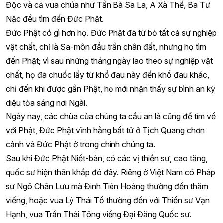
Độc và cả vua chúa như Tần Bà Sa La, A Xà Thế, Ba Tư
Nặc đều tìm đến Đức Phật.
Đức Phật có gì hơn họ. Đức Phật đã từ bỏ tất cả sự nghiệp
vật chất, chỉ là Sa-môn đầu trần chân đất, nhưng họ tìm
đến Phật; vì sau những tháng ngày lao theo sự nghiệp vật
chất, họ đã chuốc lấy từ khổ đau này đến khổ đau khác,
chỉ đến khi được gần Phật, họ mới nhận thấy sự bình an kỳ
diệu tỏa sáng nơi Ngài.
Ngày nay, các chùa của chúng ta cầu an là cũng để tìm về
với Phật, Đức Phật vĩnh hằng bất tử ở Tịch Quang chơn
cảnh và Đức Phật ở trong chính chúng ta.
Sau khi Đức Phật Niết-bàn, có các vị thiền sư, cao tăng,
quốc sư hiện thân khắp đó đây. Riêng ở Việt Nam có Pháp
sư Ngô Chân Lưu mà Đinh Tiên Hoàng thường đến thăm
viếng, hoặc vua Lý Thái Tổ thường đến với Thiền sư Vạn
Hạnh, vua Trần Thái Tông viếng Đại Đăng Quốc sư.