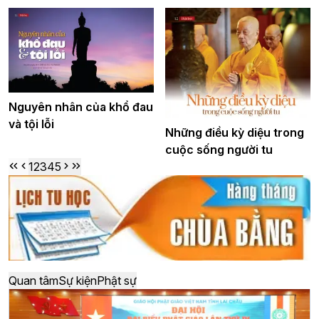
Nguyên nhân của khổ đau
và tội lỗi
Những điều kỳ diệu trong
cuộc sống người tu
1
2
3
4
5
Quan tâm
Sự kiện
Phật sự