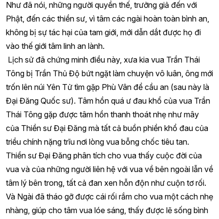
Như đã nói, những người quyền thế, trưởng giả đến với
Phật, đến các thiền sư, vì tâm các ngài hoàn toàn bình an,
không bị sự tác hại của tam giới, mới dẫn dắt được họ đi
vào thế giới tâm linh an lành.
Lịch sử đã chứng minh điều này, xưa kia vua Trần Thái
Tông bị Trần Thủ Độ bứt ngặt làm chuyện vô luân, ông mới
trốn lên núi Yên Tử tìm gặp Phù Vân để cầu an (sau này là
Đại Đăng Quốc sư). Tâm hồn quá ư đau khổ của vua Trần
Thái Tông gặp được tâm hồn thanh thoát nhẹ như mây
của Thiền sư Đại Đăng mà tất cả buồn phiền khổ đau của
triều chính nặng trĩu nơi lòng vua bỗng chốc tiêu tan.
Thiền sư Đại Đăng phân tích cho vua thấy cuộc đời của
vua và của những người liên hệ với vua về bên ngoài lẫn về
tâm lý bên trong, tất cả đan xen hỗn độn như cuộn tơ rối.
Và Ngài đã tháo gỡ được cái rối rắm cho vua một cách nhẹ
nhàng, giúp cho tâm vua lóe sáng, thấy được lẽ sống bình