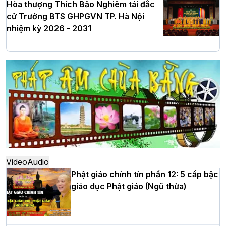
Hòa thượng Thích Bảo Nghiêm tái đắc
cử Trưởng BTS GHPGVN TP. Hà Nội
nhiệm kỳ 2026 - 2031
Hà Nội: Long trọng lễ khởi công xây
dựng Trung tâm văn hóa Phật giáo Thủ
đô
Hà Nội: Ngày tu học cuối cùng khép lại
khóa sinh hoạt Phật pháp mùa hè lần
thứ XIV tại chùa Bằng
Video
Audio
Phật giáo chính tín phần 12: 5 cấp bậc
giáo dục Phật giáo (Ngũ thừa)
Học yêu thương trong ngày tu tập thứ
tư của Khóa sinh hoạt Phật pháp mùa
hè tại chùa Bằng