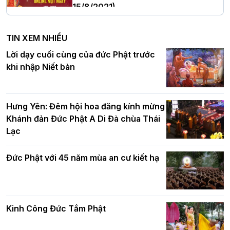
15/8/2021)
Hà Nội: Tăng Ni Trường hạ Bồ Đề trang
nghiêm tác pháp Tiền an cư PL.2570 –
TIN XEM NHIỀU
DL.2026
Ban Hoằng pháp TƯ tổ chức Khóa tu
Lời dạy cuối cùng của đức Phật trước
Báo hiếu Online một ngày (Sáng
khi nhập Niết bàn
15/8/2021)
Thứ trưởng Bộ Dân tộc và Tôn giáo
chúc mừng Phật đản BTS GHPGVN TP.
Hưng Yên: Đêm hội hoa đăng kính mừng
Hà Nội
Khánh đản Đức Phật A Di Đà chùa Thái
Lạc
Tinh thần yêu nước của Phật giáo
Đức Phật với 45 năm mùa an cư kiết hạ
Hơn 5.000 người tham dự diễu hành,
cung rước Xá lợi Đức Phật kính mừng
ngày Đức Phật đản sinh
Kinh Công Đức Tắm Phật
Phật giáo chính tín Phần 9: Giải thích
về "Lục Tức Phật"
Đại lễ Phật đản PL.2570 tại Hà Nội: Lan