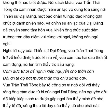
không thể nào biết được. Nói cách khác, vua Trần Thái
Tông đã cảm nhận được niềm an lạc vô cùng tỏa sáng nơi
Thiền sư Đại Đăng, một bậc chân tu ngộ đạo không gợn
chút lợi danh phiền não. Và chính sự an lạc của Đại Đăng
đã truyền sang tâm hồn vua, khiến ông thức suốt đêm
trường tràn đầy niềm vui cùng với ngài, không cần ngủ
nghỉ.
Nghe lời dạy của Thiền sư Đại Đăng, vua Trần Thái Tông
trở về triều đình; trước khi ra về, vua cảm tác hai câu thơ rất
cảm động, nói lên tình thầy trò sâu nặng:
Cảm đức từ bi để nghìn kiếp nguyền cho thân cận
Đội ơn tế độ nát muôn thân thà chịu đắng cay.
Vua Trần Thái Tông bày tỏ công ơn tri ngộ đối với thầy
rằng ông cảm đức từ bi của ngài Đại Đăng, nên nguyện đời
đời kiếp kiếp sanh ra được gặp ngài làm thầy mình để nhờ
thầy tế độ, sống theo lời dạy của thầy, dù cho phải nát