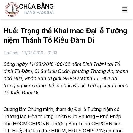
CHÙA BẰNG
BANG PAGODA
Huế: Trọng thể Khai mac Đại lễ Tưởng
niệm Thánh Tổ Kiều Đàm Di
Thứ sáu, 18/03/2016 - 01:33
Sáng ngày 14/03/2016 (06/02 năm Bính Thân) tại Tổ
đình Từ Đàm, 01 Sư Liễu Quán, phường Trường An, thành
phố Huế; Phân Ban Ni giới GHPGVN tỉnh TT. Huế đã
trang nghiêm trọng thể tổ chức Đại lễ Tưởng niệm Thánh
Tổ Kiều Đàm Di.
Quang lâm Chứng minh, tham dự Đại lễ Tưởng niệm có
Trưởng lão Hòa thượng Thích Đức Phương – Phó Pháp
chủ HĐCM GHPGVN, Trưởng Ban Trị sự GHPGVN tỉnh
TT. Huế; chư tôn đức HĐCM, HĐTS GHPGVN; chư tôn