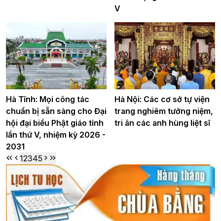
V
Hà Tĩnh: Mọi công tác
Hà Nội: Các cơ sở tự viện
chuẩn bị sẵn sàng cho Đại
trang nghiêm tưởng niệm,
hội đại biểu Phật giáo tỉnh
tri ân các anh hùng liệt sĩ
lần thứ V, nhiệm kỳ 2026 -
2031
1
2
3
4
5