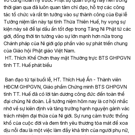
vô cùng hoan hỷ trước Phật sự quan trọng này nên trong
thời gian qua đã luôn quan tâm chỉ đạo, hỗ trợ các công
tác tổ chức và rất tin tưởng vào sự thành công của Đại lễ
Tưởng niệm lần này tại tỉnh Thừa Thiên Huế, hy vọng sự
kiện này sẽ để lại dấu ấn tốt đẹp trong Tăng Ni Phật tử các
giới, đồng thời tin tưởng vào sự lớn mạnh hơn nữa trong
Chánh pháp của Ni giới góp phần vào sự phát triển chung
của Giáo hội Phật giáo Việt Nam.
HT. Thích Khế Chơn thay mặt Thường trực BTS GHPGVN
tỉnh TT. Huế phát biểu
Ban đạo từ tại buổi lễ, HT. Thích Huệ Ấn - Thành viên
HĐCM GHPGVN, Giáo phẩm Chứng minh BTS GHPGVN
tỉnh TT. Huế đã có lời tán dương công đức đến toàn thể
đại chúng Ni đoàn. Lễ tưởng niệm hôm nay là cơ hội nhắc
nhớ về sự kiên định và tăng trưởng hạnh nguyện gánh vác
trách nhiệm đại thừa của Ni giới. Sự rung cảm trước thống
khổ của cuộc đời và đem tình yêu thương tỏa mát để xoa
dịu nỗi đau là một việc làm đầy khả tính của người phụ nữ,