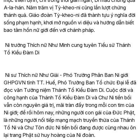
mục thiền định, chỉ trong thời gian ngắn, Di mẫu chứng quả
A-la-hán. Năm trăm vị Tỳ-kheo-ni cũng lần lượt chứng
thánh quả. Giáo đoàn Tỳ-kheo-ni đã thành tựu ý nghĩa đời
sống phạm hạnh, khơi mở nguồn vi diệu và hướng dẫn biết
bao tâm hồn nữ giới đến với chánh pháp.
Ni trưởng Thích nữ Như Minh cung tuyên Tiểu sử Thánh
Tổ Kiều Đàm Di
Ni sư Thích nữ Như Giải - Phó Trưởng Phân Ban Ni giới
GHPGVN tỉnh TT. Huế, Phó Trưởng Ban Tổ chức Đại lễ đã
đọc văn Tưởng niệm Thánh Tổ Kiều Đàm Di. Cuộc đời và
công hạnh của Thánh Tổ Kiều Đàm Di và Chư Ni tiền bối
vẫn còn nguyên giá trị, mãi tràn đầy trong mỗi con tim của
Ni giới; để rồi hôm nay, những người con gái của Đức Phật,
là những người nối tiếp mạng mạch truyền thừa của Thánh
Tổ Ni và Chư Tôn đức Ni tiền bối đang được cùng nhau ôn
lại trang Phật sử huy hoàng của Ni đoàn.