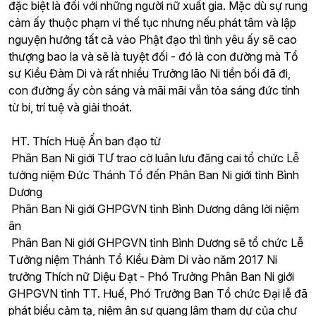
đặc biệt là đối với những người nữ xuất gia. Mặc dù sự rung
cảm ấy thuộc phạm vi thế tục nhưng nếu phát tâm và lập
nguyện hướng tất cả vào Phật đạo thì tình yêu ấy sẽ cao
thượng bao la và sẽ là tuyệt đối - đó là con đường mà Tổ
sư Kiều Đàm Di và rất nhiều Trưởng lão Ni tiền bối đã đi,
con đường ấy còn sáng và mãi mãi vẫn tỏa sáng đức tính
từ bi, trí tuệ và giải thoát.
HT. Thích Huệ Ấn ban đạo từ
Phân Ban Ni giới TƯ trao cờ luân lưu đăng cai tổ chức Lễ
tưởng niệm Đức Thánh Tổ đến Phân Ban Ni giới tỉnh Bình
Dương
Phân Ban Ni giới GHPGVN tỉnh Bình Dương dâng lời niệm
ân
Phân Ban Ni giới GHPGVN tỉnh Bình Dương sẽ tổ chức Lễ
Tưởng niệm Thánh Tổ Kiều Đàm Di vào năm 2017 Ni
trưởng Thích nữ Diệu Đạt - Phó Trưởng Phân Ban Ni giới
GHPGVN tỉnh TT. Huế, Phó Trưởng Ban Tổ chức Đại lễ đã
phát biểu cảm tạ, niệm ân sự quang lâm tham dự của chư