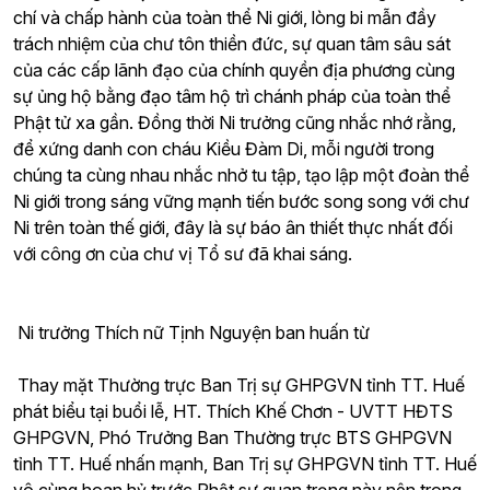
chí và chấp hành của toàn thể Ni giới, lòng bi mẫn đầy
trách nhiệm của chư tôn thiền đức, sự quan tâm sâu sát
của các cấp lãnh đạo của chính quyền địa phương cùng
sự ủng hộ bằng đạo tâm hộ trì chánh pháp của toàn thể
Phật tử xa gần. Đồng thời Ni trưởng cũng nhắc nhớ rằng,
để xứng danh con cháu Kiều Đàm Di, mỗi người trong
chúng ta cùng nhau nhắc nhở tu tập, tạo lập một đoàn thể
Ni giới trong sáng vững mạnh tiến bước song song với chư
Ni trên toàn thế giới, đây là sự báo ân thiết thực nhất đối
với công ơn của chư vị Tổ sư đã khai sáng.
Ni trưởng Thích nữ Tịnh Nguyện ban huấn từ
Thay mặt Thường trực Ban Trị sự GHPGVN tỉnh TT. Huế
phát biểu tại buổi lễ, HT. Thích Khế Chơn - UVTT HĐTS
GHPGVN, Phó Trưởng Ban Thường trực BTS GHPGVN
tỉnh TT. Huế nhấn mạnh, Ban Trị sự GHPGVN tỉnh TT. Huế