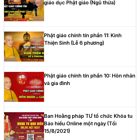
giáo dục Phật giáo (Ngũ thừa)
Học yêu thương trong ngày tu tập thứ
tư của Khóa sinh hoạt Phật pháp mùa
hè tại chùa Bằng
Phật giáo chính tín phần 11: Kinh
Thiện Sinh (Lễ 6 phương)
HT.Thích Thọ Lạc được suy cử làm tân
Trưởng BTS GHPGVN tỉnh Nghệ An
nhiệm kỳ 2026 – 2031
Phật giáo chính tín phần 10: Hôn nhân
và gia đình
Hòa thượng Thích Quảng Tùng tái đắc
cử Trưởng BTS GHPGVN thành phố Hải
Phòng nhiệm kỳ 2026 – 2031
Ban Hoằng pháp TƯ tổ chức Khóa tu
Báo hiếu Online một ngày (Tối
15/8/2021)
Thượng tọa Thích Tâm Chính được suy