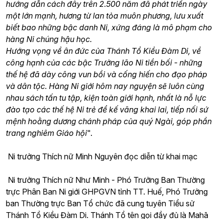
hướng dẫn cách đây trên 2.500 năm đã phát triển ngày
một lớn mạnh, hương từ lan tỏa muôn phương, lưu xuất
biết bao những bậc danh Ni, xứng đáng là mô phạm cho
hàng Ni chúng hậu học.
Hướng vọng về ân đức của Thánh Tổ Kiều Đàm Di, về
công hạnh của các bậc Trưởng lão Ni tiền bối - những
thế hệ đã dày công vun bồi và cống hiến cho đạo pháp
và dân tộc. Hàng Ni giới hôm nay nguyện sẽ luôn cùng
nhau sách tấn tu tập, kiện toàn giới hạnh, nhất là nỗ lực
đào tạo các thế hệ Ni trẻ để kế vãng khai lai, tiếp nối sứ
mệnh hoằng dương chánh pháp của quý Ngài, góp phần
trang nghiêm Giáo hội
".
Ni trưởng Thích nữ Minh Nguyên đọc diễn từ khai mạc
Ni trưởng Thích nữ Như Minh - Phó Trưởng Ban Thường
trực Phân Ban Ni giới GHPGVN tỉnh TT. Huế, Phó Trưởng
ban Thường trực Ban Tổ chức đã cung tuyên Tiểu sử
Thánh Tổ Kiều Đàm Di. Thánh Tổ tên gọi đầy đủ là Mahā