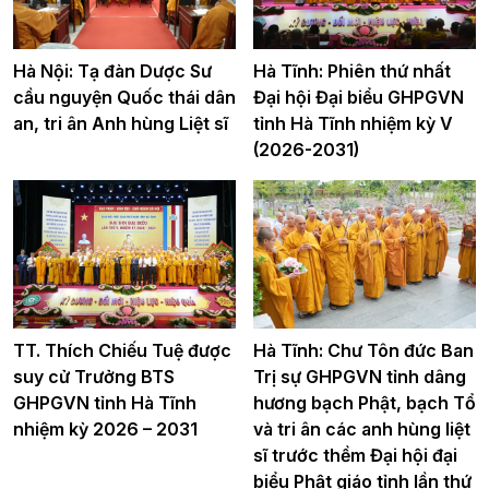
Hà Nội: Tạ đàn Dược Sư
Hà Tĩnh: Phiên thứ nhất
cầu nguyện Quốc thái dân
Đại hội Đại biểu GHPGVN
an, tri ân Anh hùng Liệt sĩ
tỉnh Hà Tĩnh nhiệm kỳ V
(2026-2031)
TT. Thích Chiếu Tuệ được
Hà Tĩnh: Chư Tôn đức Ban
suy cử Trưởng BTS
Trị sự GHPGVN tỉnh dâng
GHPGVN tỉnh Hà Tĩnh
hương bạch Phật, bạch Tổ
nhiệm kỳ 2026 – 2031
và tri ân các anh hùng liệt
sĩ trước thềm Đại hội đại
biểu Phật giáo tỉnh lần thứ