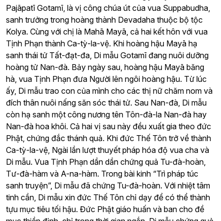
Pajāpatī Gotamī, là vị công chúa út của vua Suppabudha,
sanh trưởng trong hoàng thành Devadaha thuộc bộ tộc
Kolya. Cùng với chị là Mahā Mayā, cả hai kết hôn với vua
Tịnh Phạn thành Ca-tỳ-la-vệ. Khi hoàng hậu Mayā hạ
sanh thái tử Tất-đạt-đa, Di mẫu Gotamī đang nuôi dưỡng
hoàng tử Nan-đà. Bảy ngày sau, hoàng hậu Mayā băng
hà, vua Tịnh Phạn đưa Người lên ngôi hoàng hậu. Từ lúc
ấy, Di mẫu trao con của mình cho các thị nữ chăm nom và
đích thân nuôi nấng săn sóc thái tử. Sau Nan-đà, Di mẫu
còn hạ sanh một công nương tên Tôn-đà-la Nan-đà hay
Nan-đà hoa khôi. Cả hai vị sau này đều xuất gia theo đức
Phật, chứng đắc thánh quả. Khi đức Thế Tôn trở về thành
Ca-tỳ-la-vệ, Ngài lần lượt thuyết pháp hóa độ vua cha và
Di mẫu. Vua Tịnh Phạn dần dần chứng quả Tu-đà-hoàn,
Tư-đà-hàm và A-na-hàm. Trong bài kinh “Trì pháp túc
sanh truyện”, Di mẫu đã chứng Tu-đà-hoàn. Với nhiệt tâm
tinh cần, Di mẫu xin đức Thế Tôn chỉ dạy để có thể thành
tựu mục tiêu tối hậu. Đức Phật giáo huấn và ban cho đề