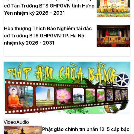
cử Tân Trưởng BTS GHPGVN tỉnh Hưng
Yên nhiệm kỳ 2026 – 2031
Hòa thượng Thích Bảo Nghiêm tái đắc
cử Trưởng BTS GHPGVN TP. Hà Nội
nhiệm kỳ 2026 - 2031
Hà Nội: Long trọng lễ khởi công xây
dựng Trung tâm văn hóa Phật giáo Thủ
đô
Hà Nội: Ngày tu học cuối cùng khép lại
khóa sinh hoạt Phật pháp mùa hè lần
thứ XIV tại chùa Bằng
Video
Audio
Phật giáo chính tín phần 12: 5 cấp bậc