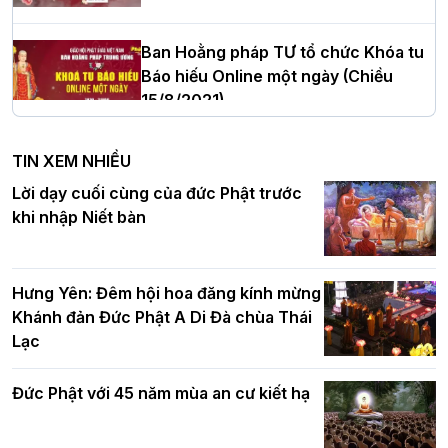
cử tân Trưởng ban Trị sự GHPGVN tỉnh
Thanh Hóa nhiệm kỳ 2026 - 2031
Ban Hoằng pháp TƯ tổ chức Khóa tu
Báo hiếu Online một ngày (Chiều
15/8/2021)
Hà Nội: Tăng Ni Trường hạ Bồ Đề trang
nghiêm tác pháp Tiền an cư PL.2570 –
TIN XEM NHIỀU
DL.2026
Ban Hoằng pháp TƯ tổ chức Khóa tu
Lời dạy cuối cùng của đức Phật trước
Báo hiếu Online một ngày (Sáng
khi nhập Niết bàn
15/8/2021)
Thứ trưởng Bộ Dân tộc và Tôn giáo
chúc mừng Phật đản BTS GHPGVN TP.
Hưng Yên: Đêm hội hoa đăng kính mừng
Hà Nội
Khánh đản Đức Phật A Di Đà chùa Thái
Lạc
Tinh thần yêu nước của Phật giáo
Đức Phật với 45 năm mùa an cư kiết hạ
Hơn 5.000 người tham dự diễu hành,
cung rước Xá lợi Đức Phật kính mừng
ngày Đức Phật đản sinh