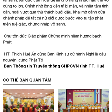
tái sanh. Ân đức của Ngài để lại cho hàng ni lưu hậu thế vô
cùng to lớn. Chính nhờ lòng kiên trì bi mẫn, và nhiệt tâm tinh
cần, ngài vượt qua thử thách buổi đầu, khai mở cánh cửa
chánh pháp để tất cả nữ giới được bước vào tu tập phát
triển tuệ giác, chứng nhập vô sanh.
Chư tôn đức Giáo phẩm Chứng minh niệm hương bạch
Phật
HT. Thích Huệ Ấn cùng Ban Kinh sư cử hành Nghi lễ cầu
nguyện, cúng Phật Tổ
Ban Thông tin Truyền thông GHPGVN tỉnh TT. Huế
CÓ THỂ BẠN QUAN TÂM