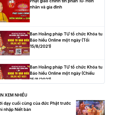
Phật giáo chính tín phần 10: Hôn
nhân và gia đình
òa thượng Thích Quảng Tùng tái đắc
ử Trưởng BTS GHPGVN thành phố Hải
hòng nhiệm kỳ 2026 – 2031
Ban Hoằng pháp TƯ tổ chức Khóa tu
Báo hiếu Online một ngày (Tối
15/8/2021)
hượng tọa Thích Tâm Chính được suy
ử tân Trưởng ban Trị sự GHPGVN tỉnh
hanh Hóa nhiệm kỳ 2026 - 2031
Ban Hoằng pháp TƯ tổ chức Khóa tu
Báo hiếu Online một ngày (Chiều
15/8/2021)
à Nội: Tăng Ni Trường hạ Bồ Đề trang
ghiêm tác pháp Tiền an cư PL.2570 –
IN XEM NHIỀU
L.2026
Ban Hoằng pháp TƯ tổ chức Khóa tu
ời dạy cuối cùng của đức Phật trước
Báo hiếu Online một ngày (Sáng
hi nhập Niết bàn
15/8/2021)