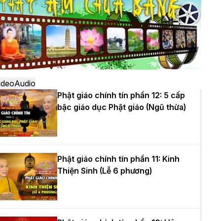
ô
à Nội: Ngày tu học cuối cùng khép lại
hóa sinh hoạt Phật pháp mùa hè lần
hứ XIV tại chùa Bằng
ideo
Audio
Phật giáo chính tín phần 12: 5 cấp
bậc giáo dục Phật giáo (Ngũ thừa)
ọc yêu thương trong ngày tu tập thứ
ư của Khóa sinh hoạt Phật pháp mùa
è tại chùa Bằng
Phật giáo chính tín phần 11: Kinh
Thiện Sinh (Lễ 6 phương)
T.Thích Thọ Lạc được suy cử làm tân
rưởng BTS GHPGVN tỉnh Nghệ An
hiệm kỳ 2026 – 2031