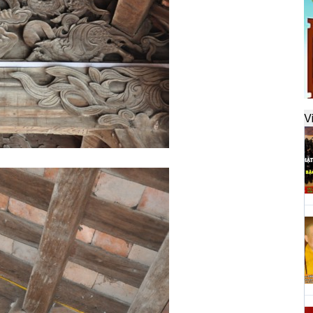
đ
H
k
t
V
H
t
h
H
T
n