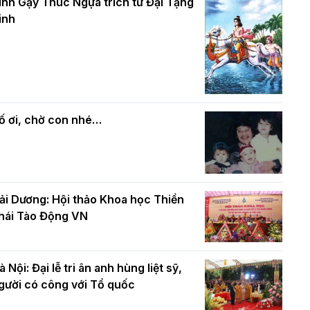
và bình đẳng trong Phật giáo
inh Gậy Thúc Ngựa trích từ Đại Tạng
ính mừng Đại lễ Phật đản PL.2570 –
inh
L.2026
ác cơ quan, ban, ngành Thành phố
Phật giáo chính tín Phần 7: Luật nhân
húc mừng BTS GHPGVN TP. Hà Nội
quả
hân mùa Phật đản PL.2570
ố ơi, chờ con nhé…
ải Dương: Hội thảo Khoa học Thiền
hái Tào Động VN
à Nội: Đại lễ tri ân anh hùng liệt sỹ,
gười có công với Tổ quốc