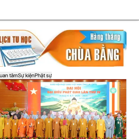
uan tâm
Sự kiện
Phật sự