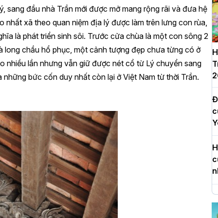
Lý, sang đầu nhà Trần mới được mở mang rộng rãi và đưa hệ
 nhất xã theo quan niệm địa lý được làm trên lưng con rùa,
a là phát triển sinh sôi. Trước cửa chùa là một con sông 2
là long chầu hổ phục, một cảnh tượng đẹp chưa từng có ở
H
o nhiều lần nhưng vẫn giữ được nét cổ từ Lý chuyển sang
T
2
à những bức cốn duy nhất còn lại ở Việt Nam từ thời Trần.
Đ
c
Y
H
c
n
H
d