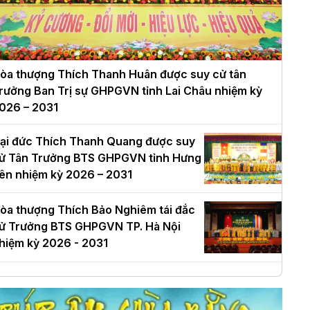
òa thượng Thích Thanh Huân được suy cử tân
rưởng Ban Trị sự GHPGVN tỉnh Lai Châu nhiệm kỳ
026 – 2031
ại đức Thích Thanh Quang được suy
ử Tân Trưởng BTS GHPGVN tỉnh Hưng
ên nhiệm kỳ 2026 – 2031
òa thượng Thích Bảo Nghiêm tái đắc
ử Trưởng BTS GHPGVN TP. Hà Nội
hiệm kỳ 2026 - 2031
à Nội: Long trọng lễ khởi công xây
ựng Trung tâm văn hóa Phật giáo Thủ