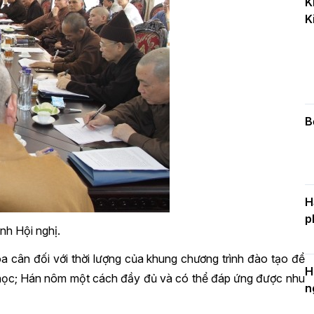
K
k
K
D
C
c
n
B
H
p
nh Hội nghị.
 cân đối với thời lượng của khung chương trình đào tạo để
H
t học; Hán nôm một cách đầy đủ và có thể đáp ứng được nhu
n