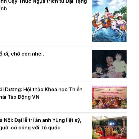
và bình đẳng trong Phật giáo
inh Gậy Thúc Ngựa trích từ Đại Tạng
ính mừng Đại lễ Phật đản PL.2570 –
inh
L.2026
ác cơ quan, ban, ngành Thành phố
Phật giáo chính tín Phần 7: Luật nhân
húc mừng BTS GHPGVN TP. Hà Nội
quả
hân mùa Phật đản PL.2570
ố ơi, chờ con nhé…
ải Dương: Hội thảo Khoa học Thiền
hái Tào Động VN
à Nội: Đại lễ tri ân anh hùng liệt sỹ,
gười có công với Tổ quốc