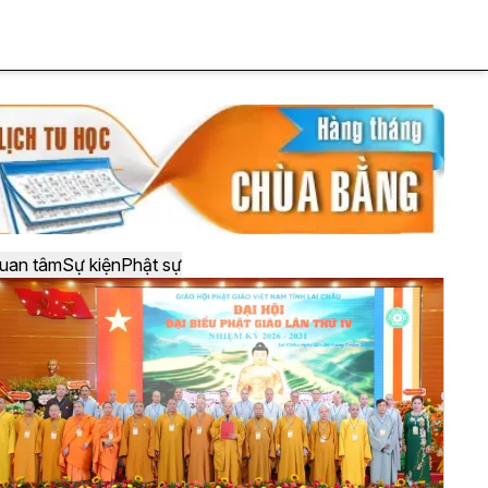
uan tâm
Sự kiện
Phật sự