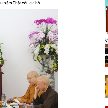
đ
ểu niệm Phật cầu gia hộ.
H
k
t
V
H
t
h
H
T
n