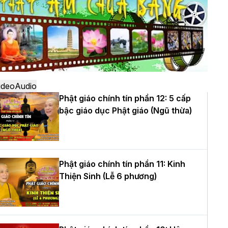
ô
à Nội: Ngày tu học cuối cùng khép lại
hóa sinh hoạt Phật pháp mùa hè lần
hứ XIV tại chùa Bằng
ideo
Audio
Phật giáo chính tín phần 12: 5 cấp
bậc giáo dục Phật giáo (Ngũ thừa)
ọc yêu thương trong ngày tu tập thứ
ư của Khóa sinh hoạt Phật pháp mùa
è tại chùa Bằng
Phật giáo chính tín phần 11: Kinh
Thiện Sinh (Lễ 6 phương)
T.Thích Thọ Lạc được suy cử làm tân
rưởng BTS GHPGVN tỉnh Nghệ An
hiệm kỳ 2026 – 2031