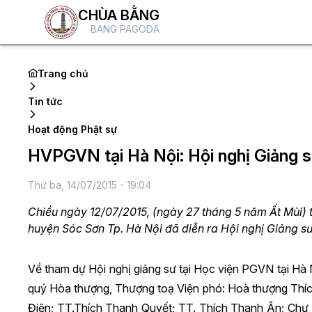
CHÙA BẰNG
BANG PAGODA
Trang chủ
Tin tức
Hoạt động Phật sự
HVPGVN tại Hà Nội: Hội nghị Giảng s
Thứ ba, 14/07/2015 - 19:04
Chiều ngày 12/07/2015, (ngày 27 tháng 5 năm Ất Mùi) t
huyện Sóc Sơn Tp. Hà Nội đã diễn ra Hội nghị Giảng s
Về tham dự Hội nghị giảng sư tại Học viện PGVN tại Hà N
quý Hòa thượng, Thượng toạ Viện phó: Hoà thượng Thí
Điện;
TT.Thích Thanh Quyết; TT. Thích Thanh Ân;
Chư 