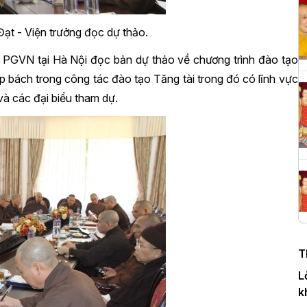
ạt - Viện trưởng đọc dự thảo.
H
c
 PGVN tại Hà Nội đọc bản dự thảo về chương trình đào tạo
P
 bách trong công tác đào tạo Tăng tài trong đó có lĩnh vực
và các đại biểu tham dự.
T
c
T
H
n
T
D
L
k