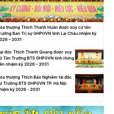
òa thượng Thích Thanh Huân được suy cử tân
rưởng Ban Trị sự GHPGVN tỉnh Lai Châu nhiệm kỳ
026 – 2031
ại đức Thích Thanh Quang được suy
ử Tân Trưởng BTS GHPGVN tỉnh Hưng
ên nhiệm kỳ 2026 – 2031
òa thượng Thích Bảo Nghiêm tái đắc
ử Trưởng BTS GHPGVN TP. Hà Nội
hiệm kỳ 2026 - 2031
à Nội: Long trọng lễ khởi công xây
ựng Trung tâm văn hóa Phật giáo Thủ