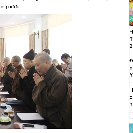
rong nước.
H
T
2
Đ
c
Y
H
c
n
H
d