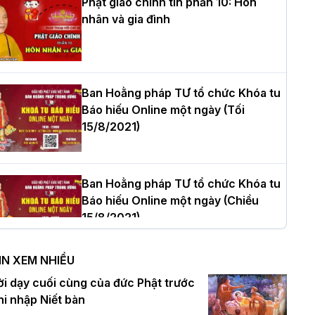
Phật giáo chính tín phần 10: Hôn
nhân và gia đình
òa thượng Thích Quảng Tùng tái đắc
ử Trưởng BTS GHPGVN thành phố Hải
hòng nhiệm kỳ 2026 – 2031
Ban Hoằng pháp TƯ tổ chức Khóa tu
Báo hiếu Online một ngày (Tối
15/8/2021)
hượng tọa Thích Tâm Chính được suy
ử tân Trưởng ban Trị sự GHPGVN tỉnh
hanh Hóa nhiệm kỳ 2026 - 2031
Ban Hoằng pháp TƯ tổ chức Khóa tu
Báo hiếu Online một ngày (Chiều
15/8/2021)
à Nội: Tăng Ni Trường hạ Bồ Đề trang
ghiêm tác pháp Tiền an cư PL.2570 –
IN XEM NHIỀU
L.2026
Ban Hoằng pháp TƯ tổ chức Khóa tu
ời dạy cuối cùng của đức Phật trước
Báo hiếu Online một ngày (Sáng
hi nhập Niết bàn
15/8/2021)