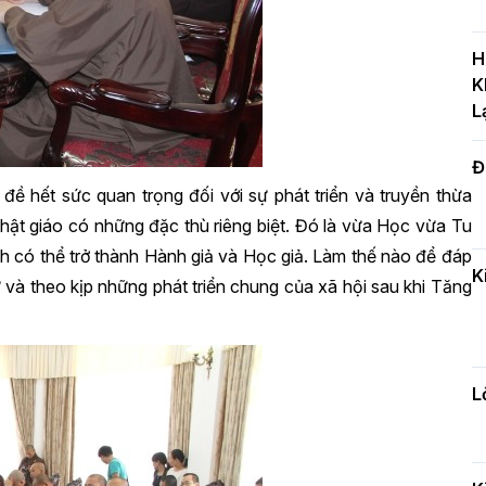
T
c
H
H
K
L
Đ
H
c
đề hết sức quan trọng đối với sự phát triển và truyền thừa
n
ật giáo có những đặc thù riêng biệt. Đó là vừa Học vừa Tu
nh có thể trở thành Hành giả và Học giả. Làm thế nào để đáp
K
à theo kịp những phát triển chung của xã hội sau khi Tăng
Đ
t
đ
L
H