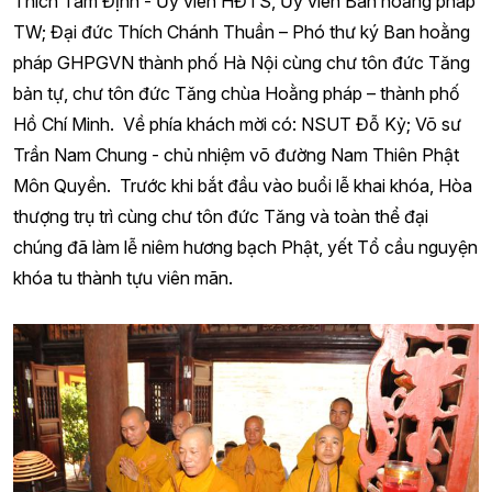
Thích Tâm Định - Ủy viên HĐTS, Ủy viên Ban hoằng pháp
TW; Đại đức Thích Chánh Thuần – Phó thư ký Ban hoằng
pháp GHPGVN thành phố Hà Nội cùng chư tôn đức Tăng
bản tự, chư tôn đức Tăng chùa Hoằng pháp – thành phố
Hồ Chí Minh. Về phía khách mời có: NSUT Đỗ Kỷ; Võ sư
Trần Nam Chung - chủ nhiệm võ đường Nam Thiên Phật
Môn Quyền. Trước khi bắt đầu vào buổi lễ khai khóa, Hòa
thượng trụ trì cùng chư tôn đức Tăng và toàn thể đại
chúng đã làm lễ niêm hương bạch Phật, yết Tổ cầu nguyện
khóa tu thành tựu viên mãn.