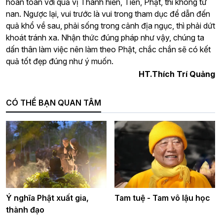
hoàn toàn với quả vị Thánh hiền, Tiên, Phật, thì không từ
nan. Ngược lại, vui trước là vui trong tham dục để dẫn đến
quả khổ về sau, phải sống trong cảnh địa ngục, thì phải dứt
khoát tránh xa. Nhận thức đúng pháp như vậy, chúng ta
dấn thân làm việc nên làm theo Phật, chắc chắn sẽ có kết
quả tốt đẹp đúng như ý muốn.
HT.Thích Trí Quảng
CÓ THỂ BẠN QUAN TÂM
Ý nghĩa Phật xuất gia,
Tam tuệ - Tam vô lậu học
thành đạo