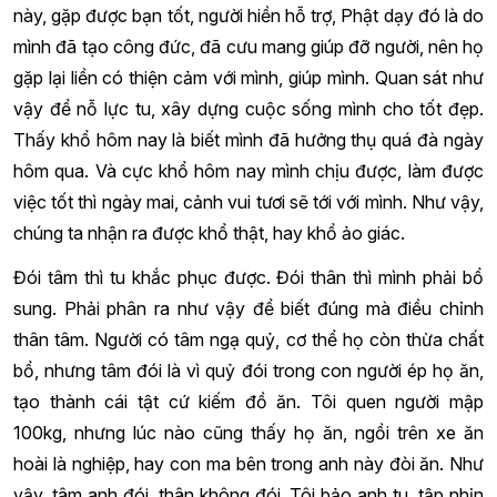
này, gặp được bạn tốt, người hiền hỗ trợ, Phật dạy đó là do
mình đã tạo công đức, đã cưu mang giúp đỡ người, nên họ
gặp lại liền có thiện cảm với mình, giúp mình. Quan sát như
vậy để nỗ lực tu, xây dựng cuộc sống mình cho tốt đẹp.
Thấy khổ hôm nay là biết mình đã hưởng thụ quá đà ngày
hôm qua. Và cực khổ hôm nay mình chịu được, làm được
việc tốt thì ngày mai, cảnh vui tươi sẽ tới với mình. Như vậy,
chúng ta nhận ra được khổ thật, hay khổ ảo giác.
Đói tâm thì tu khắc phục được. Đói thân thì mình phải bổ
sung. Phải phân ra như vậy để biết đúng mà điều chỉnh
thân tâm. Người có tâm ngạ quỷ, cơ thể họ còn thừa chất
bổ, nhưng tâm đói là vì quỷ đói trong con người ép họ ăn,
tạo thành cái tật cứ kiếm đồ ăn. Tôi quen người mập
100kg, nhưng lúc nào cũng thấy họ ăn, ngồi trên xe ăn
hoài là nghiệp, hay con ma bên trong anh này đòi ăn. Như
vậy, tâm anh đói, thân không đói. Tôi bảo anh tu, tập nhịn