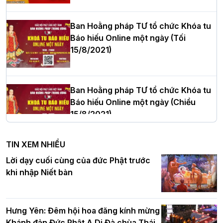
cử Trưởng BTS GHPGVN thành phố Hải
Phòng nhiệm kỳ 2026 – 2031
Ban Hoằng pháp TƯ tổ chức Khóa tu
Báo hiếu Online một ngày (Tối
15/8/2021)
Thượng tọa Thích Tâm Chính được suy
cử tân Trưởng ban Trị sự GHPGVN tỉnh
Thanh Hóa nhiệm kỳ 2026 - 2031
Ban Hoằng pháp TƯ tổ chức Khóa tu
Báo hiếu Online một ngày (Chiều
15/8/2021)
Hà Nội: Tăng Ni Trường hạ Bồ Đề trang
nghiêm tác pháp Tiền an cư PL.2570 –
TIN XEM NHIỀU
DL.2026
Ban Hoằng pháp TƯ tổ chức Khóa tu
Lời dạy cuối cùng của đức Phật trước
Báo hiếu Online một ngày (Sáng
khi nhập Niết bàn
15/8/2021)
Thứ trưởng Bộ Dân tộc và Tôn giáo
chúc mừng Phật đản BTS GHPGVN TP.
Hưng Yên: Đêm hội hoa đăng kính mừng
Hà Nội
Khánh đản Đức Phật A Di Đà chùa Thái