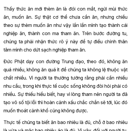
Thấy thức ăn mới thèm ăn là đói con mắt, ngửi mùi thức
ăn, muốn ăn. Sự thật cơ thể chưa cần ăn, nhưng chiều
theo sự thèm muốn ăn như vậy lần lần mình tạo thành cái
nghiệp ăn, thành con ma tham ăn. Trên bước đường tu,
chúng ta phải nhận thức rõ ý này để tự điều chỉnh thân
tâm mình cho dứt sạch nghiệp tham ăn.
Đức Phật dạy con đường Trung đạo, theo đó, không ăn
quá nhiều, không ăn quá ít để chúng ta không lệ thuộc vật
chất nhiều. Vì người ta thường tưởng rằng phải cần nhiều
nhu cầu, trong khi thực tế cuộc sống không đòi hỏi phải có
nhiều. Sự thiếu hiểu biết, hay vì lòng tham nên người ta đã
tạo vô số tội lỗi thì hoàn cảnh xấu chắc chắn sẽ tới, lúc đó
muốn thoát cảnh khổ cũng không được.
Thực tế chúng ta biết ăn bao nhiêu là đủ, chỗ ở bao nhiêu
là vừa và mặc bao nhiêu áo là đủ. Vì vậy, đối với người tu,