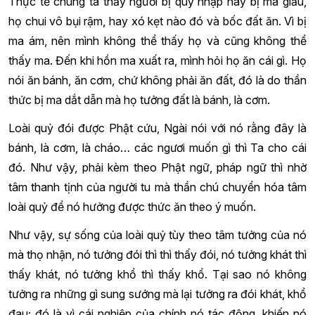
Thực tế chúng ta thấy người bị quỷ nhập hay bị ma giấu,
họ chui vô bụi rậm, hay xó kẹt nào đó và bốc đất ăn. Vì bị
ma ám, nên mình không thể thấy họ và cũng không thể
thấy ma. Đến khi hồn ma xuất ra, mình hỏi họ ăn cái gì. Họ
nói ăn bánh, ăn cơm, chứ không phải ăn đất, đó là do thần
thức bị ma dắt dẫn mà họ tưởng đất là bánh, là cơm.
Loài quỷ đói được Phật cứu, Ngài nói với nó rằng đây là
bánh, là cơm, là cháo… các ngươi muốn gì thì Ta cho cái
đó. Như vậy, phải kèm theo Phật ngữ, pháp ngữ thì nhờ
tâm thanh tịnh của người tu mà thần chú chuyển hóa tâm
loài quỷ để nó hưởng được thức ăn theo ý muốn.
Như vậy, sự sống của loài quỷ tùy theo tâm tưởng của nó
mà thọ nhận, nó tưởng đói thì thì thấy đói, nó tưởng khát thì
thấy khát, nó tưởng khổ thì thấy khổ. Tại sao nó không
tưởng ra những gì sung sướng mà lại tưởng ra đói khát, khổ
đau; đó là vì cái nghiệp của chính nó tác động, khiến nó