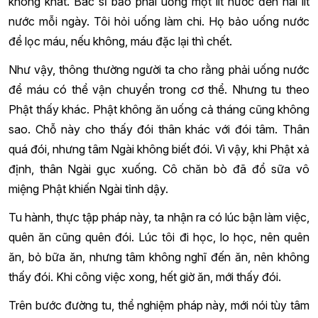
không khát. Bác sĩ bảo phải uống một lít nước đến hai lít
nước mỗi ngày. Tôi hỏi uống làm chi. Họ bảo uống nước
để lọc máu, nếu không, máu đặc lại thì chết.
Như vậy, thông thường người ta cho rằng phải uống nước
để máu có thể vận chuyển trong cơ thể. Nhưng tu theo
Phật thấy khác. Phật không ăn uống cả tháng cũng không
sao. Chỗ này cho thấy đói thân khác với đói tâm. Thân
quá đói, nhưng tâm Ngài không biết đói. Vì vậy, khi Phật xả
định, thân Ngài gục xuống. Cô chăn bò đã đổ sữa vô
miệng Phật khiến Ngài tỉnh dậy.
Tu hành, thực tập pháp này, ta nhận ra có lúc bận làm việc,
quên ăn cũng quên đói. Lúc tôi đi học, lo học, nên quên
ăn, bỏ bữa ăn, nhưng tâm không nghĩ đến ăn, nên không
thấy đói. Khi công việc xong, hết giờ ăn, mới thấy đói.
Trên bước đường tu, thể nghiệm pháp này, mới nói tùy tâm