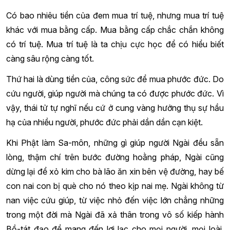
Có bao nhiêu tiền của đem mua trí tuệ, nhưng mua trí tuệ
khác với mua bằng cấp. Mua bằng cấp chắc chắn không
có trí tuệ. Mua trí tuệ là ta chịu cực học để có hiểu biết
càng sâu rộng càng tốt.
Thứ hai là dùng tiền của, công sức để mua phước đức. Do
cứu người, giúp người mà chúng ta có được phước đức. Vì
vậy, thái tử tự nghĩ nếu cứ ở cung vàng hưởng thụ sự hầu
hạ của nhiều người, phước đức phải dần dần cạn kiệt.
Khi Phật làm Sa-môn, những gì giúp người Ngài đều sẵn
lòng, thậm chí trên bước đường hoằng pháp, Ngài cũng
dừng lại để xỏ kim cho bà lão ăn xin bên vệ đường, hay bế
con nai con bị què cho nó theo kịp nai mẹ. Ngài không từ
nan việc cứu giúp, từ việc nhỏ đến việc lớn chẳng những
trong một đời mà Ngài đã xả thân trong vô số kiếp hành
Bồ-tát đạo để mang đến lợi lạc cho mọi người, mọi loài,