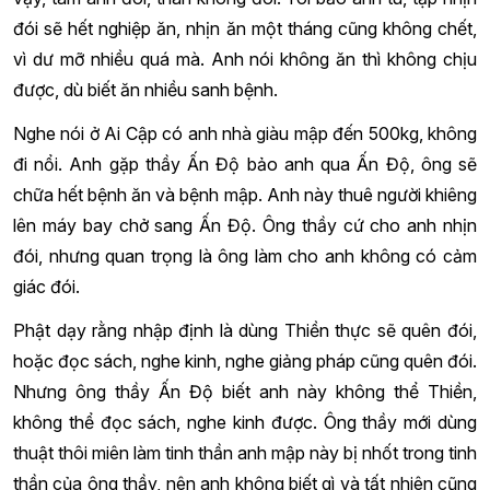
đói sẽ hết nghiệp ăn, nhịn ăn một tháng cũng không chết,
vì dư mỡ nhiều quá mà. Anh nói không ăn thì không chịu
được, dù biết ăn nhiều sanh bệnh.
Nghe nói ở Ai Cập có anh nhà giàu mập đến 500kg, không
đi nổi. Anh gặp thầy Ấn Độ bảo anh qua Ấn Độ, ông sẽ
chữa hết bệnh ăn và bệnh mập. Anh này thuê người khiêng
lên máy bay chở sang Ấn Độ. Ông thầy cứ cho anh nhịn
đói, nhưng quan trọng là ông làm cho anh không có cảm
giác đói.
Phật dạy rằng nhập định là dùng Thiền thực sẽ quên đói,
hoặc đọc sách, nghe kinh, nghe giảng pháp cũng quên đói.
Nhưng ông thầy Ấn Độ biết anh này không thể Thiền,
không thể đọc sách, nghe kinh được. Ông thầy mới dùng
thuật thôi miên làm tinh thần anh mập này bị nhốt trong tinh
thần của ông thầy, nên anh không biết gì và tất nhiên cũng