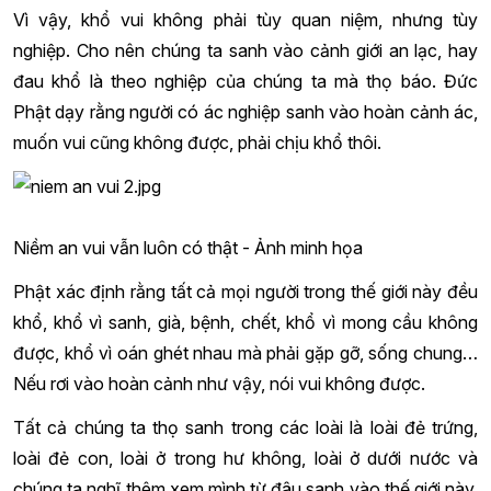
Vì vậy, khổ vui không phải tùy quan niệm, nhưng tùy
nghiệp. Cho nên chúng ta sanh vào cảnh giới an lạc, hay
đau khổ là theo nghiệp của chúng ta mà thọ báo. Đức
Phật dạy rằng người có ác nghiệp sanh vào hoàn cảnh ác,
muốn vui cũng không được, phải chịu khổ thôi.
Niềm an vui vẫn luôn có thật - Ảnh minh họa
Phật xác định rằng tất cả mọi người trong thế giới này đều
khổ, khổ vì sanh, già, bệnh, chết, khổ vì mong cầu không
được, khổ vì oán ghét nhau mà phải gặp gỡ, sống chung…
Nếu rơi vào hoàn cảnh như vậy, nói vui không được.
Tất cả chúng ta thọ sanh trong các loài là loài đẻ trứng,
loài đẻ con, loài ở trong hư không, loài ở dưới nước và
chúng ta nghĩ thêm xem mình từ đâu sanh vào thế giới này.