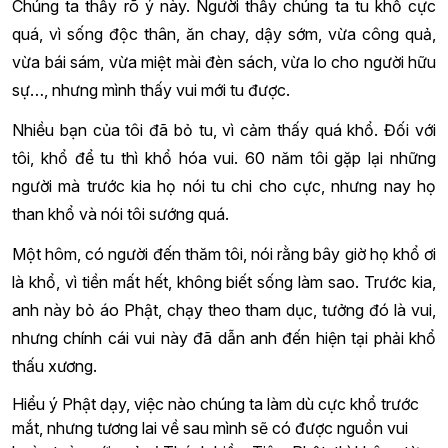
Chúng ta thấy rõ ý này. Người thấy chúng ta tu khổ cực
quá, vì sống độc thân, ăn chay, dậy sớm, vừa công quả,
vừa bái sám, vừa miệt mài đèn sách, vừa lo cho người hữu
sự…, nhưng mình thấy vui mới tu được.
Nhiều bạn của tôi đã bỏ tu, vì cảm thấy quá khổ. Đối với
tôi, khổ để tu thì khổ hóa vui. 60 năm tôi gặp lại những
người mà trước kia họ nói tu chi cho cực, nhưng nay họ
than khổ và nói tôi sướng quá.
Một hôm, có người đến thăm tôi, nói rằng bây giờ họ khổ ơi
là khổ, vì tiền mất hết, không biết sống làm sao. Trước kia,
anh này bỏ áo Phật, chạy theo tham dục, tưởng đó là vui,
nhưng chính cái vui này đã dẫn anh đến hiện tại phải khổ
thấu xương.
Hiểu ý Phật dạy, việc nào chúng ta làm dù cực khổ trước
mắt, nhưng tương lai về sau mình sẽ có được nguồn vui