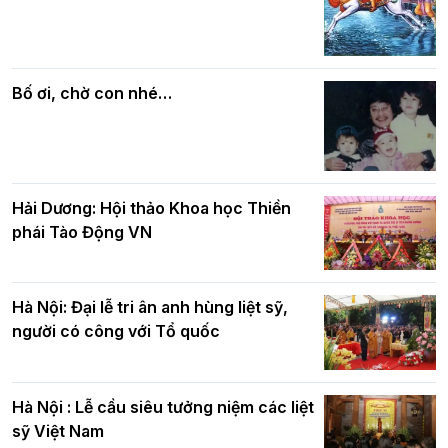
Các cơ quan, ban, ngành Thành phố
Phật giáo chính tín Phần 7: Luật nhân
chúc mừng BTS GHPGVN TP. Hà Nội
quả
nhân mùa Phật đản PL.2570
Bố ơi, chờ con nhé…
Hải Dương: Hội thảo Khoa học Thiền
phái Tào Động VN
Hà Nội: Đại lễ tri ân anh hùng liệt sỹ,
người có công với Tổ quốc
Hà Nội : Lễ cầu siêu tưởng niệm các liệt
sỹ Việt Nam