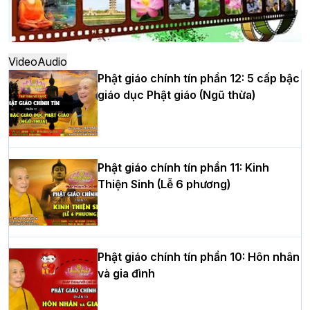
Hà Nội: Ngày tu học cuối cùng khép lại
khóa sinh hoạt Phật pháp mùa hè lần
thứ XIV tại chùa Bằng
Video
Audio
Phật giáo chính tín phần 12: 5 cấp bậc
giáo dục Phật giáo (Ngũ thừa)
Học yêu thương trong ngày tu tập thứ
tư của Khóa sinh hoạt Phật pháp mùa
hè tại chùa Bằng
Phật giáo chính tín phần 11: Kinh
Thiện Sinh (Lễ 6 phương)
HT.Thích Thọ Lạc được suy cử làm tân
Trưởng BTS GHPGVN tỉnh Nghệ An
nhiệm kỳ 2026 – 2031
Phật giáo chính tín phần 10: Hôn nhân
và gia đình
Hòa thượng Thích Quảng Tùng tái đắc