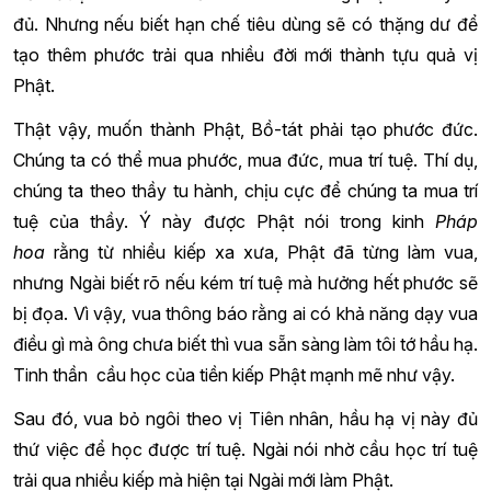
đủ. Nhưng nếu biết hạn chế tiêu dùng sẽ có thặng dư để
tạo thêm phước trải qua nhiều đời mới thành tựu quả vị
Phật.
Thật vậy, muốn thành Phật, Bồ-tát phải tạo phước đức.
Chúng ta có thể mua phước, mua đức, mua trí tuệ. Thí dụ,
chúng ta theo thầy tu hành, chịu cực để chúng ta mua trí
tuệ của thầy. Ý này được Phật nói trong kinh
Pháp
hoa
rằng từ nhiều kiếp xa xưa, Phật đã từng làm vua,
nhưng Ngài biết rõ nếu kém trí tuệ mà hưởng hết phước sẽ
bị đọa. Vì vậy, vua thông báo rằng ai có khả năng dạy vua
điều gì mà ông chưa biết thì vua sẵn sàng làm tôi tớ hầu hạ.
Tinh thần cầu học của tiền kiếp Phật mạnh mẽ như vậy.
Sau đó, vua bỏ ngôi theo vị Tiên nhân, hầu hạ vị này đủ
thứ việc để học được trí tuệ. Ngài nói nhờ cầu học trí tuệ
trải qua nhiều kiếp mà hiện tại Ngài mới làm Phật.