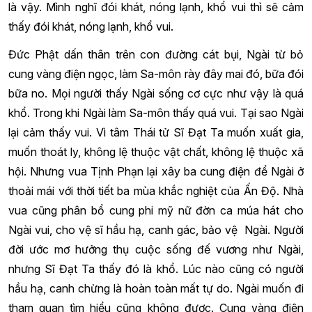
là vậy. Mình nghĩ đói khát, nóng lạnh, khổ vui thì sẽ cảm
thấy đói khát, nóng lạnh, khổ vui.
Đức Phật dấn thân trên con đường cát bụi, Ngài từ bỏ
cung vàng điện ngọc, làm Sa-môn rày đây mai đó, bữa đói
bữa no. Mọi người thấy Ngài sống cơ cực như vậy là quá
khổ. Trong khi Ngài làm Sa-môn thấy quá vui. Tại sao Ngài
lại cảm thấy vui. Vì tâm Thái tử Sĩ Đạt Ta muốn xuất gia,
muốn thoát ly, không lệ thuộc vật chất, không lệ thuộc xã
hội. Nhưng vua Tịnh Phạn lại xây ba cung điện để Ngài ở
thoải mái với thời tiết ba mùa khắc nghiệt của Ấn Độ. Nhà
vua cũng phân bổ cung phi mỹ nữ đờn ca múa hát cho
Ngài vui, cho vệ sĩ hầu hạ, canh gác, bảo vệ Ngài. Người
đời ước mơ hưởng thụ cuộc sống đế vương như Ngài,
nhưng Sĩ Đạt Ta thấy đó là khổ. Lúc nào cũng có người
hầu hạ, canh chừng là hoàn toàn mất tự do. Ngài muốn đi
tham quan tìm hiểu cũng không được. Cung vàng điện