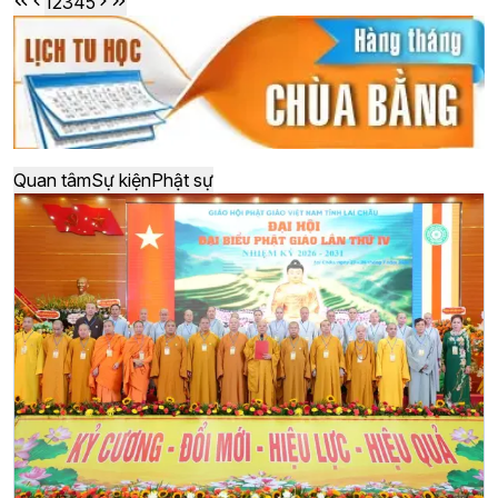
1
2
3
4
5
Quan tâm
Sự kiện
Phật sự