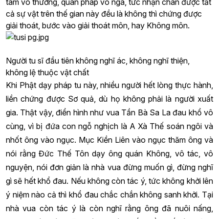
tâm vô thường, quán pháp vô ngã, tức nhận chân được tất
cả sự vật trên thế gian này đều là không thì chứng được
giải thoát, bước vào giải thoát môn, hay Không môn.
Người tu sĩ đầu tiên không nghĩ ác, không nghĩ thiện,
không lệ thuộc vật chất
Khi Phật dạy pháp tu này, nhiều người hết lòng thực hành,
liền chứng được Sơ quả, dù họ không phải là người xuất
gia. Thật vậy, điển hình như vua Tần Bà Sa La đau khổ vô
cùng, vì bị đứa con ngỗ nghịch là A Xà Thế soán ngôi và
nhốt ông vào ngục. Mục Kiền Liên vào ngục thăm ông và
nói rằng Đức Thế Tôn dạy ông quán Không, vô tác, vô
nguyện, nói đơn giản là nhà vua đừng muốn gì, đừng nghĩ
gì sẽ hết khổ đau. Nếu không còn tác ý, tức không khởi lên
ý niệm nào cả thì khổ đau chắc chắn không sanh khởi. Tại
nhà vua còn tác ý là còn nghĩ rằng ông đã nuôi nấng,