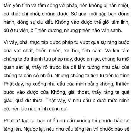
tâm yên tĩnh và tâm sống với pháp, nên không bị hàn nhiệt,
cơ khát chi phối, chứng được Sơ quả, mới gặp bạn đồng
hành, đồng sự dìu dắt. Không vào được thế giới tâm linh,
dù ở tu viện, ở Thiền đường, nhưng phiền não vẫn sanh.
Vì vậy, phải thực tập được pháp tu vượt qua sự ràng buộc
của vật chất, thiên nhiên, xã hội, tình cảm. Và khi tâm
chúng ta đã thành tựu pháp này, được an lạc, chúng ta mới
quan sát lại, thấy rõ trước kia đã lầm tưởng nhu cầu của
chúng ta cần có nhiều. Nhưng chúng ta tiến tu trên lộ trình
Phật dạy, hạ xuống nhu cầu của mình bằng không, thì liền
bước vào được cửa Không, giải thoát, thấy rằng ta quá
giàu, quá dư thừa. Thật vậy, vì nhu cầu ở dưới mức mình
có, nên lúc nào mình cũng dư.
Phật tử tập tu, hạn chế nhu cầu xuống thì phước báo sẽ
tăng lên. Ngược lại, nếu nhu cầu tăng lên thì phước báo sẽ