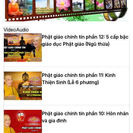
Hà Nội: Ngày tu học cuối cùng khép lại
khóa sinh hoạt Phật pháp mùa hè lần
thứ XIV tại chùa Bằng
Video
Audio
Phật giáo chính tín phần 12: 5 cấp bậc
giáo dục Phật giáo (Ngũ thừa)
Học yêu thương trong ngày tu tập thứ
tư của Khóa sinh hoạt Phật pháp mùa
hè tại chùa Bằng
Phật giáo chính tín phần 11: Kinh
Thiện Sinh (Lễ 6 phương)
HT.Thích Thọ Lạc được suy cử làm tân
Trưởng BTS GHPGVN tỉnh Nghệ An
nhiệm kỳ 2026 – 2031
Phật giáo chính tín phần 10: Hôn nhân
và gia đình
Hòa thượng Thích Quảng Tùng tái đắc