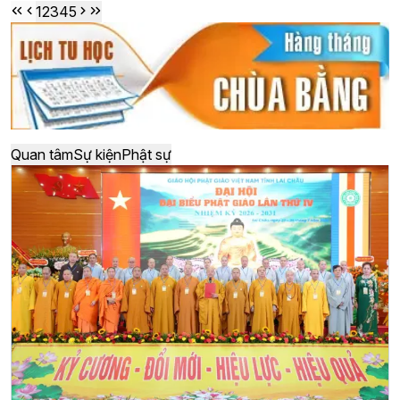
1
2
3
4
5
Quan tâm
Sự kiện
Phật sự