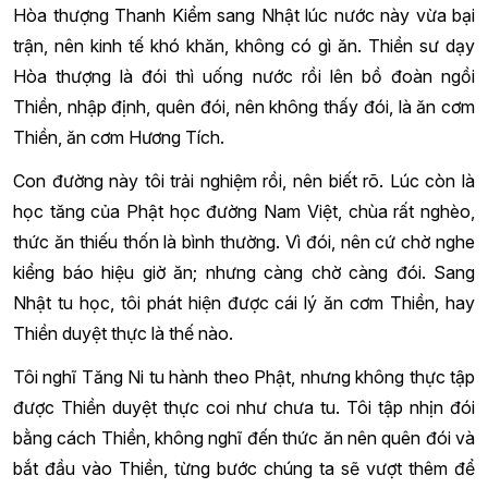
Hòa thượng Thanh Kiểm sang Nhật lúc nước này vừa bại
trận, nên kinh tế khó khăn, không có gì ăn. Thiền sư dạy
Hòa thượng là đói thì uống nước rồi lên bồ đoàn ngồi
Thiền, nhập định, quên đói, nên không thấy đói, là ăn cơm
Thiền, ăn cơm Hương Tích.
Con đường này tôi trải nghiệm rồi, nên biết rõ. Lúc còn là
học tăng của Phật học đường Nam Việt, chùa rất nghèo,
thức ăn thiếu thốn là bình thường. Vì đói, nên cứ chờ nghe
kiểng báo hiệu giờ ăn; nhưng càng chờ càng đói. Sang
Nhật tu học, tôi phát hiện được cái lý ăn cơm Thiền, hay
Thiền duyệt thực là thế nào.
Tôi nghĩ Tăng Ni tu hành theo Phật, nhưng không thực tập
được Thiền duyệt thực coi như chưa tu. Tôi tập nhịn đói
bằng cách Thiền, không nghĩ đến thức ăn nên quên đói và
bắt đầu vào Thiền, từng bước chúng ta sẽ vượt thêm để