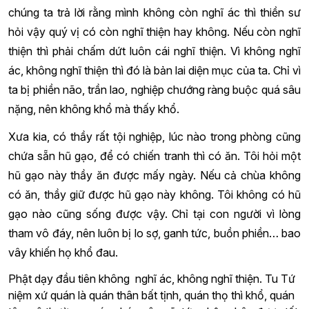
chúng ta trả lời rằng mình không còn nghĩ ác thì thiền sư
hỏi vậy quý vị có còn nghĩ thiện hay không. Nếu còn nghĩ
thiện thì phải chấm dứt luôn cái nghĩ thiện. Vì không nghĩ
ác, không nghĩ thiện thì đó là bản lai diện mục của ta. Chỉ vì
ta bị phiền não, trần lao, nghiệp chướng ràng buộc quá sâu
nặng, nên không khổ mà thấy khổ.
Xưa kia, có thầy rất tội nghiệp, lúc nào trong phòng cũng
chứa sẵn hũ gạo, để có chiến tranh thì có ăn. Tôi hỏi một
hũ gạo này thầy ăn được mấy ngày. Nếu cả chùa không
có ăn, thầy giữ được hũ gạo này không. Tôi không có hũ
gạo nào cũng sống được vậy. Chỉ tại con người vì lòng
tham vô đáy, nên luôn bị lo sợ, ganh tức, buồn phiền… bao
vây khiến họ khổ đau.
Phật dạy đầu tiên không nghĩ ác, không nghĩ thiện. Tu Tứ
niệm xứ quán là quán thân bất tịnh, quán thọ thì khổ, quán