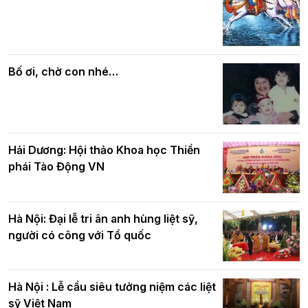
Các cơ quan, ban, ngành Thành phố
Phật giáo chính tín Phần 7: Luật nhân
chúc mừng BTS GHPGVN TP. Hà Nội
quả
nhân mùa Phật đản PL.2570
Bố ơi, chờ con nhé…
Hải Dương: Hội thảo Khoa học Thiền
phái Tào Động VN
Hà Nội: Đại lễ tri ân anh hùng liệt sỹ,
người có công với Tổ quốc
Hà Nội : Lễ cầu siêu tưởng niệm các liệt
sỹ Việt Nam