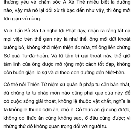
thương yêu và chăm sóc A Xà Thế nhiều biết là dường
nào, vậy mà nó lại đối xử tệ bạc đến như vậy, thì ông mới
tức giận vô cùng.
Vua Tần Bà Sa La nghe lời Phật dạy, nhận ra rằng tất cả
mọi việc trên thế gian này là như thế, ông mới dứt khoát
buông bỏ, không khởi niệm thiện ác nữa, thì ông liền chứng
Sơ quả Tu-đà-hoàn. Và từ tâm trí giải thoát này, thế giới
tâm linh của ông được mở rộng một cách tốt đẹp, không
còn buồn giận, lo sợ và đi theo con đường đến Niết-bàn.
Có thể nói Thiền Tứ niệm xứ quán là pháp tu căn bản nhất,
dù chúng ta tu pháp môn nào cũng phải qua cửa này để
có cuộc sống giải thoát, không lệ thuộc vật chất, nghĩa là
ta không lệ thuộc cơm ăn, chỗ ở. Có thức ăn gì cũng được,
không có thức ăn cũng không sao, ở đâu cũng được; vì
những thứ đó không quan trọng đối với người tu.