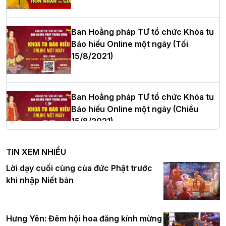
cử Trưởng BTS GHPGVN thành phố Hải
Phòng nhiệm kỳ 2026 – 2031
Ban Hoằng pháp TƯ tổ chức Khóa tu
Báo hiếu Online một ngày (Tối
15/8/2021)
Thượng tọa Thích Tâm Chính được suy
cử tân Trưởng ban Trị sự GHPGVN tỉnh
Thanh Hóa nhiệm kỳ 2026 - 2031
Ban Hoằng pháp TƯ tổ chức Khóa tu
Báo hiếu Online một ngày (Chiều
15/8/2021)
Hà Nội: Tăng Ni Trường hạ Bồ Đề trang
nghiêm tác pháp Tiền an cư PL.2570 –
TIN XEM NHIỀU
DL.2026
Ban Hoằng pháp TƯ tổ chức Khóa tu
Lời dạy cuối cùng của đức Phật trước
Báo hiếu Online một ngày (Sáng
khi nhập Niết bàn
15/8/2021)
Thứ trưởng Bộ Dân tộc và Tôn giáo
chúc mừng Phật đản BTS GHPGVN TP.
Hưng Yên: Đêm hội hoa đăng kính mừng
Hà Nội