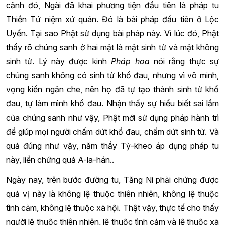
cảnh đó, Ngài đã khai phương tiện đầu tiên là pháp tu
Thiền Tứ niệm xứ quán. Đó là bài pháp đầu tiên ở Lộc
Uyển. Tại sao Phật sử dụng bài pháp này. Vì lúc đó, Phật
thấy rõ chúng sanh ở hai mặt là mặt sinh tử và mặt không
sinh tử. Lý này được kinh
Pháp hoa
nói rằng thực sự
chúng sanh không có sinh tử khổ đau, nhưng vì vô minh,
vọng kiến ngăn che, nên họ đã tự tạo thành sinh tử khổ
đau, tự làm mình khổ đau. Nhận thấy sự hiểu biết sai lầm
của chúng sanh như vậy, Phật mới sử dụng pháp hành trì
để giúp mọi người chấm dứt khổ đau, chấm dứt sinh tử. Và
quả đúng như vậy, năm thầy Tỳ-kheo áp dụng pháp tu
này, liền chứng quả A-la-hán..
Ngày nay, trên bước đường tu, Tăng Ni phải chứng được
quả vị này là không lệ thuộc thiên nhiên, không lệ thuộc
tình cảm, không lệ thuộc xã hội. Thật vậy, thực tế cho thấy
người lệ thuộc thiên nhiên, lệ thuộc tình cảm và lệ thuộc xã