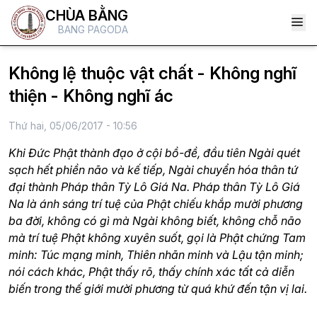
CHÙA BẰNG
BANG PAGODA
Không lệ thuộc vật chất - Không nghĩ
thiện - Không nghĩ ác
Thứ hai, 05/06/2017 - 10:56
Khi Đức Phật thành đạo ở cội bồ-đề, đầu tiên Ngài quét
sạch hết phiền não và kế tiếp, Ngài chuyển hóa thân tứ
đại thành Pháp thân Tỳ Lô Giá Na. Pháp thân Tỳ Lô Giá
Na là ánh sáng trí tuệ của Phật chiếu khắp mười phương
ba đời, không có gì mà Ngài không biết, không chỗ não
mà trí tuệ Phật không xuyên suốt, gọi là Phật chứng Tam
minh: Túc mạng minh, Thiên nhãn minh và Lậu tận minh;
nói cách khác, Phật thấy rõ, thấy chính xác tất cả diễn
biến trong thế giới mười phương từ quá khứ đến tận vị lai.