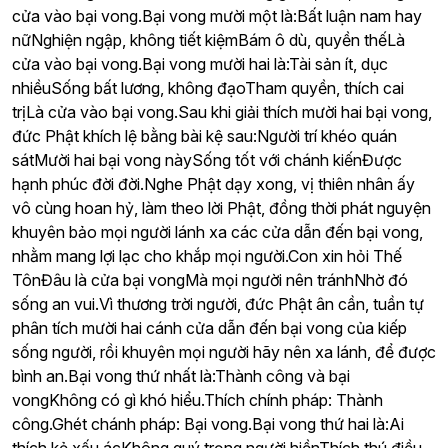
cửa vào bại vong.Bại vong mười một là:Bất luận nam hay
nữNghiện ngập, không tiết kiệmBám ô dù, quyền thếLà
cửa vào bại vong.Bại vong mười hai là:Tài sản ít, dục
nhiềuSống bất lương, không đạoTham quyền, thích cai
trịLà cửa vào bại vong.Sau khi giải thích mười hai bại vong,
đức Phật khích lệ bằng bài kệ sau:Người trí khéo quán
sátMười hai bại vong nàySống tốt với chánh kiếnĐược
hạnh phúc đời đời.Nghe Phật dạy xong, vị thiên nhân ấy
vô cùng hoan hỷ, làm theo lời Phật, đồng thời phát nguyện
khuyên bảo mọi người lánh xa các cửa dẫn đến bại vong,
nhằm mang lợi lạc cho khắp mọi người.Con xin hỏi Thế
TônĐâu là cửa bại vongMà mọi người nên tránhNhờ đó
sống an vui.Vì thương trời người, đức Phật ân cần, tuần tự
phân tích mười hai cánh cửa dẫn đến bại vong của kiếp
sống người, rồi khuyên mọi người hãy nên xa lánh, để được
bình an.Bại vong thứ nhất là:Thành công và bại
vongKhông có gì khó hiểu.Thích chính pháp: Thành
công.Ghét chánh pháp: Bại vong.Bại vong thứ hai là:Ai