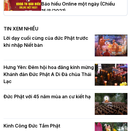
Báo hiếu Online một ngày (Chiều
15/8/2021)
Hà Nội: Tăng Ni Trường hạ Bồ Đề trang
nghiêm tác pháp Tiền an cư PL.2570 –
TIN XEM NHIỀU
DL.2026
Ban Hoằng pháp TƯ tổ chức Khóa tu
Lời dạy cuối cùng của đức Phật trước
Báo hiếu Online một ngày (Sáng
khi nhập Niết bàn
15/8/2021)
Thứ trưởng Bộ Dân tộc và Tôn giáo
chúc mừng Phật đản BTS GHPGVN TP.
Hưng Yên: Đêm hội hoa đăng kính mừng
Hà Nội
Khánh đản Đức Phật A Di Đà chùa Thái
Lạc
Tinh thần yêu nước của Phật giáo
Đức Phật với 45 năm mùa an cư kiết hạ
Hơn 5.000 người tham dự diễu hành,
cung rước Xá lợi Đức Phật kính mừng
ngày Đức Phật đản sinh
Kinh Công Đức Tắm Phật
Phật giáo chính tín Phần 9: Giải thích