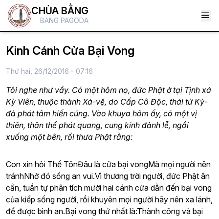
CHÙA BẰNG
BANG PAGODA
Kinh Cánh Cửa Bại Vong
Thứ hai, 26/12/2016 - 07:16
Tôi nghe như vầy. Có một hôm nọ, đức Phật ở tại Tịnh xá
Kỳ Viên, thuộc thành Xá-vệ, do Cấp Cô Độc, thái tử Kỳ-
đà phát tâm hiến cúng. Vào khuya hôm ấy, có một vị
thiên, thân thể phát quang, cung kính đảnh lễ, ngồi
xuống một bên, rồi thưa Phật rằng:
Con xin hỏi Thế TônĐâu là cửa bại vongMà mọi người nên
tránhNhờ đó sống an vui.Vì thương trời người, đức Phật ân
cần, tuần tự phân tích mười hai cánh cửa dẫn đến bại vong
của kiếp sống người, rồi khuyên mọi người hãy nên xa lánh,
để được bình an.Bại vong thứ nhất là:Thành công và bại