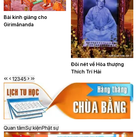
Bài kinh giảng cho
Girimānanda
Đôi nét về Hòa thượng
Thích Trí Hải
1
2
3
4
5
Quan tâm
Sự kiện
Phật sự