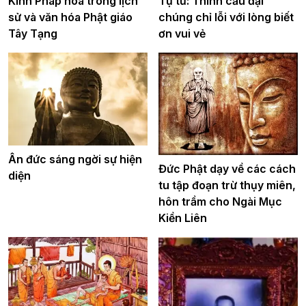
Tự tứ: Thỉnh cầu đại
Kinh Pháp hoa trong lịch
chúng chỉ lỗi với lòng biết
sử và văn hóa Phật giáo
ơn vui vẻ
Tây Tạng
Ân đức sáng ngời sự hiện
Đức Phật dạy về các cách
diện
tu tập đoạn trừ thụy miên,
hôn trầm cho Ngài Mục
Kiền Liên