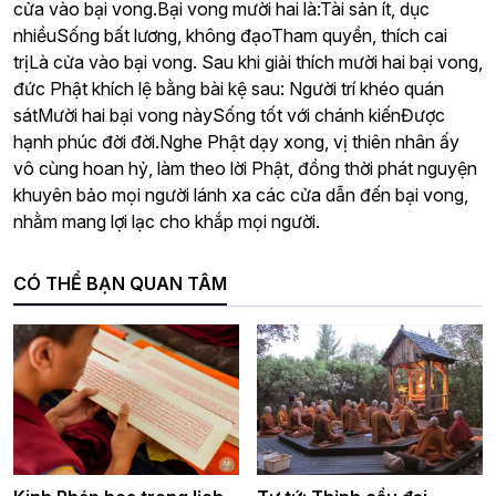
cửa vào bại vong.Bại vong mười hai là:Tài sản ít, dục
nhiềuSống bất lương, không đạoTham quyền, thích cai
trịLà cửa vào bại vong. Sau khi giải thích mười hai bại vong,
đức Phật khích lệ bằng bài kệ sau: Người trí khéo quán
sátMười hai bại vong nàySống tốt với chánh kiếnĐược
hạnh phúc đời đời.Nghe Phật dạy xong, vị thiên nhân ấy
vô cùng hoan hỷ, làm theo lời Phật, đồng thời phát nguyện
khuyên bảo mọi người lánh xa các cửa dẫn đến bại vong,
nhằm mang lợi lạc cho khắp mọi người.
CÓ THỂ BẠN QUAN TÂM