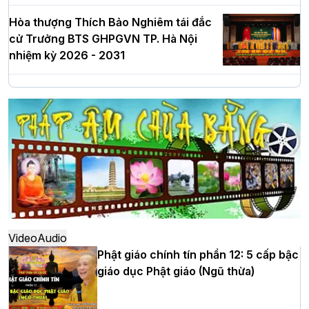
Hòa thượng Thích Bảo Nghiêm tái đắc
cử Trưởng BTS GHPGVN TP. Hà Nội
nhiệm kỳ 2026 - 2031
Hà Nội: Long trọng lễ khởi công xây
dựng Trung tâm văn hóa Phật giáo Thủ
đô
Hà Nội: Ngày tu học cuối cùng khép lại
khóa sinh hoạt Phật pháp mùa hè lần
thứ XIV tại chùa Bằng
Video
Audio
Phật giáo chính tín phần 12: 5 cấp bậc
giáo dục Phật giáo (Ngũ thừa)
Học yêu thương trong ngày tu tập thứ
tư của Khóa sinh hoạt Phật pháp mùa