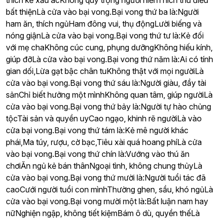
thích kẻ xấu ácKhông quý trọng người hiềnThích thú điều
bất thiệnLà cửa vào bại vong.Bại vong thứ ba là:Người
ham ăn, thích ngủHam đông vui, thụ độngLười biếng và
nóng giậnLà cửa vào bại vong.Bại vong thứ tư là:Kẻ đối
với mẹ chaKhông cúc cung, phụng dưỡngKhông hiếu kính,
giúp đỡLà cửa vào bại vong.Bại vong thứ năm là:Ai có tính
gian dối,Lừa gạt bậc chân tuKhông thật với mọi ngườiLà
cửa vào bại vong.Bại vong thứ sáu là:Người giàu, đầy tài
sảnChỉ biết hưởng một mìnhKhông quan tâm, giúp ngườiLà
cửa vào bại vong.Bại vong thứ bảy là:Người tự hào chủng
tộcTài sản và quyền uyCao ngạo, khinh rẽ ngườiLà vào
cửa bại vong.Bại vong thứ tám là:Kẻ mê người khác
phái,Ma túy, rượu, cờ bạc,Tiêu xài quá hoang phíLà cửa
vào bại vong.Bại vong thứ chín là:Vướng vào thú ăn
chơiĂn ngủ kẻ bán thânNgoại tình, không chung thủyLà
cửa vào bại vong.Bại vong thứ mười là:Người tuổi tác đã
caoCưới người tuổi con mìnhThường ghen, sầu, khó ngủLà
cửa vào bại vong.Bại vong mười một là:Bất luận nam hay
nữNghiện ngập, không tiết kiệmBám ô dù, quyền thếLà