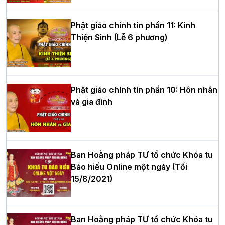
hè tại chùa Bằng
Phật giáo chính tín phần 11: Kinh
Thiện Sinh (Lễ 6 phương)
HT.Thích Thọ Lạc được suy cử làm tân
Trưởng BTS GHPGVN tỉnh Nghệ An
nhiệm kỳ 2026 – 2031
Phật giáo chính tín phần 10: Hôn nhân
và gia đình
Hòa thượng Thích Quảng Tùng tái đắc
cử Trưởng BTS GHPGVN thành phố Hải
Phòng nhiệm kỳ 2026 – 2031
Ban Hoằng pháp TƯ tổ chức Khóa tu
Báo hiếu Online một ngày (Tối
15/8/2021)
Thượng tọa Thích Tâm Chính được suy
cử tân Trưởng ban Trị sự GHPGVN tỉnh
Thanh Hóa nhiệm kỳ 2026 - 2031
Ban Hoằng pháp TƯ tổ chức Khóa tu