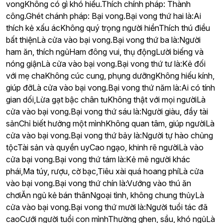
vongKhông có gì khó hiểu.Thích chính pháp: Thành
công.Ghét chánh pháp: Bại vong.Bại vong thứ hai là:Ai
thích kẻ xấu ácKhông quý trọng người hiềnThích thú điều
bất thiệnLà cửa vào bại vong.Bại vong thứ ba là:Người
ham ăn, thích ngủHam đông vui, thụ độngLười biếng và
nóng giậnLà cửa vào bại vong.Bại vong thứ tư là:Kẻ đối
với mẹ chaKhông cúc cung, phụng dưỡngKhông hiếu kính,
giúp đỡLà cửa vào bại vong.Bại vong thứ năm là:Ai có tính
gian dối,Lừa gạt bậc chân tuKhông thật với mọi ngườiLà
cửa vào bại vong.Bại vong thứ sáu là:Người giàu, đầy tài
sảnChỉ biết hưởng một mìnhKhông quan tâm, giúp ngườiLà
cửa vào bại vong.Bại vong thứ bảy là:Người tự hào chủng
tộcTài sản và quyền uyCao ngạo, khinh rẽ ngườiLà vào
cửa bại vong.Bại vong thứ tám là:Kẻ mê người khác
phái,Ma túy, rượu, cờ bạc,Tiêu xài quá hoang phíLà cửa
vào bại vong.Bại vong thứ chín là:Vướng vào thú ăn
chơiĂn ngủ kẻ bán thânNgoại tình, không chung thủyLà
cửa vào bại vong.Bại vong thứ mười là:Người tuổi tác đã
caoCưới người tuổi con mìnhThường ghen, sầu, khó ngủLà