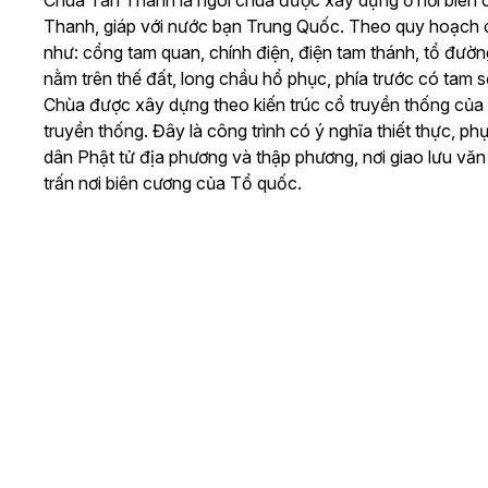
Chùa Tân Thanh là ngôi chùa được xây dựng ở nơi biên c
Thanh, giáp với nước bạn Trung Quốc. Theo quy hoạch c
như: cổng tam quan, chính điện, điện tam thánh, tổ đườ
nằm trên thế đất, long chầu hổ phục, phía trước có tam s
Chùa được xây dựng theo kiến trúc cổ truyền thống của m
truyền thống. Đây là công trình có ý nghĩa thiết thực, p
dân Phật tử địa phương và thập phương, nơi giao lưu vă
trấn nơi biên cương của Tổ quốc.