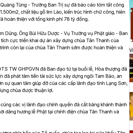
đ
 Quảng Tùng - Trưởng Ban Trị sự đã báo cáo tóm tắt công
.500m2, chất liệu gỗ lim Lào, kiến trúc hình chữ công, hiên
ã hoàn thiện với tổng kinh phí 78 tỷ đồng.
H
hạm Dũng. Ông Bùi Hữu Dược - Vụ Trưởng vụ Phật giáo - Ban
k
n tích cực triển khai dự án xây dựng chùa Tân Thanh của
t
trình còn lại của chùa Tân Thanh sớm được hoàn thiện và
V
H
HĐTS TW GHPGVN đã Ban đạo từ tại buổi lễ, Hòa thượng đã
t
ín đã phát tâm tiền tài sức lực xây dựng ngôi Tam Bảo, an
h
ơn sự quan tâm giúp đỡ của các cấp lãnh đạo tỉnh Lạng Sơn,
dựng chùa được thuận lợi.
ng các vị lãnh đạo chính quyền đã cắt băng khánh thành
H
hời dâng hương lễ Phật tại chính điện chùa Tân Thanh và
T
n