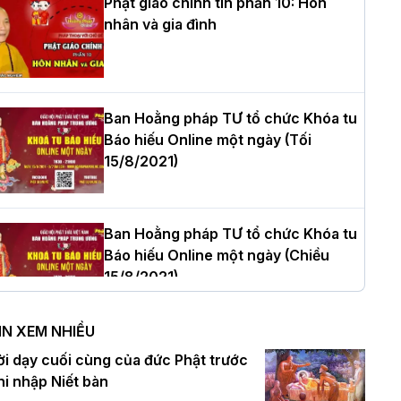
Phật giáo chính tín phần 10: Hôn
nhân và gia đình
òa thượng Thích Quảng Tùng tái đắc
ử Trưởng BTS GHPGVN thành phố Hải
hòng nhiệm kỳ 2026 – 2031
Ban Hoằng pháp TƯ tổ chức Khóa tu
Báo hiếu Online một ngày (Tối
15/8/2021)
hượng tọa Thích Tâm Chính được suy
ử tân Trưởng ban Trị sự GHPGVN tỉnh
hanh Hóa nhiệm kỳ 2026 - 2031
Ban Hoằng pháp TƯ tổ chức Khóa tu
Báo hiếu Online một ngày (Chiều
15/8/2021)
à Nội: Tăng Ni Trường hạ Bồ Đề trang
ghiêm tác pháp Tiền an cư PL.2570 –
IN XEM NHIỀU
L.2026
Ban Hoằng pháp TƯ tổ chức Khóa tu
ời dạy cuối cùng của đức Phật trước
Báo hiếu Online một ngày (Sáng
hi nhập Niết bàn
15/8/2021)