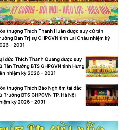
òa thượng Thích Thanh Huân được suy cử tân
rưởng Ban Trị sự GHPGVN tỉnh Lai Châu nhiệm kỳ
026 – 2031
ại đức Thích Thanh Quang được suy
ử Tân Trưởng BTS GHPGVN tỉnh Hưng
ên nhiệm kỳ 2026 – 2031
òa thượng Thích Bảo Nghiêm tái đắc
ử Trưởng BTS GHPGVN TP. Hà Nội
hiệm kỳ 2026 - 2031
à Nội: Long trọng lễ khởi công xây
ựng Trung tâm văn hóa Phật giáo Thủ