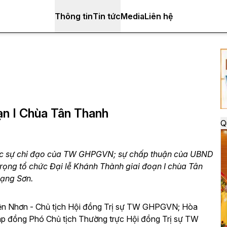
Thông tin
Tin tức
Media
Liên hệ
ạn I Chùa Tân Thanh
Q
ợc sự chỉ đạo của TW GHPGVN; sự chấp thuận của UBND
rọng tổ chức Đại lễ Khánh Thành giai đoạn I chùa Tân
Lạng Sơn.
iện Nhơn - Chủ tịch Hội đồng Trị sự TW GHPGVN; Hòa
p đồng Phó Chủ tịch Thường trực Hội đồng Trị sự TW