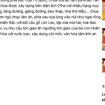
ương phía bắc của Tổ quốc, chùa tọa lạc tại cửa khẩu Tân
hùa được xây dựng trên diện tích 21ha với nhiều hạng mục
ng, tăng đường, giảng đường, bảo tháp, nhà thờ Mẫu… chùa
H
ơn ngũ nhạc làm án, phía sau tựa lưng vào núi như ngai rồng.
c
iền Bắc với kết cấu gỗ Lim Lào, lợp mái mũi hài, mái đao
P
hục vụ nhu cầu tôn giáo tín ngưỡng tôn giáo của bà con nhân
n hóa với nước bạn, xây dựng cột mốc văn hóa tâm linh an
T
c
T
H
n
T
D
L
k