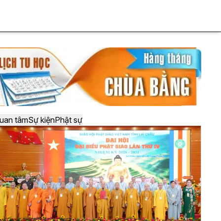
uan tâm
Sự kiện
Phật sự