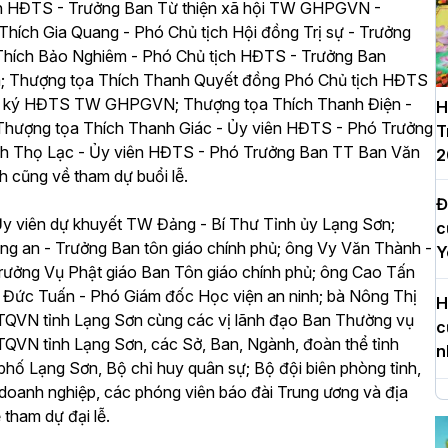
h HĐTS - Trưởng Ban Từ thiện xã hội TW GHPGVN -
hích Gia Quang - Phó Chủ tịch Hội đồng Trị sự - Trưởng
hích Bảo Nghiêm - Phó Chủ tịch HĐTS - Trưởng Ban
 Thượng tọa Thích Thanh Quyết đồng Phó Chủ tịch HĐTS
 ký HĐTS TW GHPGVN; Thượng tọa Thích Thanh Điện -
H
ượng tọa Thích Thanh Giác - Ủy viên HĐTS - Phó Trưởng
T
h Thọ Lạc - Ủy viên HĐTS - Phó Trưởng Ban TT Ban Văn
2
 cũng về tham dự buổi lễ.
Đ
Ủy viên dự khuyết TW Đảng - Bí Thư Tỉnh ủy Lạng Sơn;
c
g an - Trưởng Ban tôn giáo chính phủ; ông Vy Văn Thành -
Y
rưởng Vụ Phật giáo Ban Tôn giáo chính phủ; ông Cao Tấn
 Đức Tuấn - Phó Giám đốc Học viện an ninh; bà Nông Thị
H
TQVN tỉnh Lạng Sơn cùng các vị lãnh đạo Ban Thường vụ
c
VN tỉnh Lạng Sơn, các Sở, Ban, Ngành, đoàn thể tỉnh
n
phố Lạng Sơn, Bộ chỉ huy quân sự; Bộ đội biên phòng tỉnh,
doanh nghiệp, các phóng viên báo đài Trung ương và địa
H
tham dự đại lễ.
d