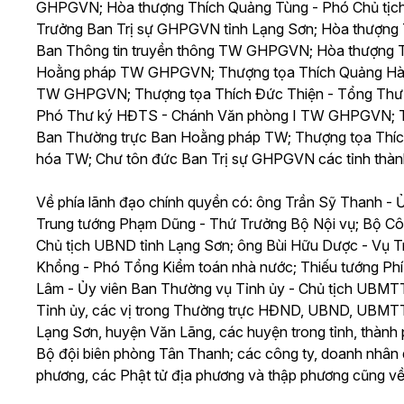
GHPGVN; Hòa thượng Thích Quảng Tùng - Phó Chủ tịc
Trưởng Ban Trị sự GHPGVN tỉnh Lạng Sơn; Hòa thượng T
Ban Thông tin truyền thông TW GHPGVN; Hòa thượng T
Hoằng pháp TW GHPGVN; Thượng tọa Thích Quảng Hà;
TW GHPGVN; Thượng tọa Thích Đức Thiện - Tổng Thư
Phó Thư ký HĐTS - Chánh Văn phòng I TW GHPGVN; Th
Ban Thường trực Ban Hoằng pháp TW; Thượng tọa Thíc
hóa TW; Chư tôn đức Ban Trị sự GHPGVN các tỉnh thành
Về phía lãnh đạo chính quyền có: ông Trần Sỹ Thanh - 
Trung tướng Phạm Dũng - Thứ Trưởng Bộ Nội vụ; Bộ Côn
Chủ tịch UBND tỉnh Lạng Sơn; ông Bùi Hữu Dược - Vụ T
Khổng - Phó Tổng Kiểm toán nhà nước; Thiếu tướng Phí
Lâm - Ủy viên Ban Thường vụ Tỉnh ủy - Chủ tịch UBMT
Tỉnh ủy, các vị trong Thường trực HĐND, UBND, UBMTTQ
Lạng Sơn, huyện Văn Lãng, các huyện trong tỉnh, thành 
Bộ đội biên phòng Tân Thanh; các công ty, doanh nhân 
phương, các Phật tử địa phương và thập phương cũng về 