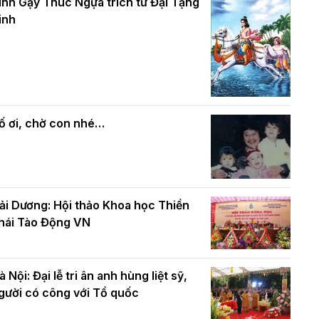
và bình đẳng trong Phật giáo
inh Gậy Thúc Ngựa trích từ Đại Tạng
ính mừng Đại lễ Phật đản PL.2570 –
inh
L.2026
ác cơ quan, ban, ngành Thành phố
Phật giáo chính tín Phần 7: Luật nhân
húc mừng BTS GHPGVN TP. Hà Nội
quả
hân mùa Phật đản PL.2570
ố ơi, chờ con nhé…
ải Dương: Hội thảo Khoa học Thiền
hái Tào Động VN
à Nội: Đại lễ tri ân anh hùng liệt sỹ,
gười có công với Tổ quốc