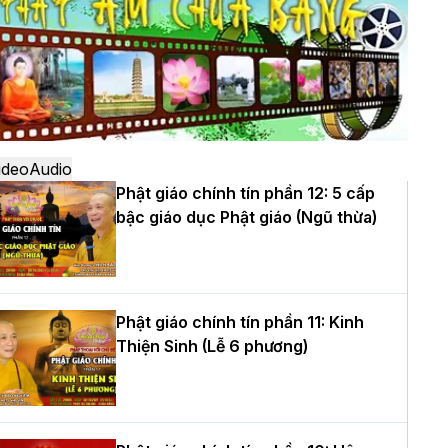
ô
à Nội: Ngày tu học cuối cùng khép lại
hóa sinh hoạt Phật pháp mùa hè lần
hứ XIV tại chùa Bằng
ideo
Audio
Phật giáo chính tín phần 12: 5 cấp
bậc giáo dục Phật giáo (Ngũ thừa)
ọc yêu thương trong ngày tu tập thứ
ư của Khóa sinh hoạt Phật pháp mùa
è tại chùa Bằng
Phật giáo chính tín phần 11: Kinh
Thiện Sinh (Lễ 6 phương)
T.Thích Thọ Lạc được suy cử làm tân
rưởng BTS GHPGVN tỉnh Nghệ An
hiệm kỳ 2026 – 2031