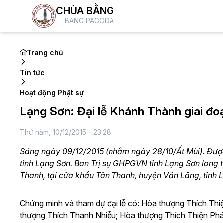
CHÙA BẰNG
BANG PAGODA
Trang chủ
Tin tức
Hoạt động Phật sự
Lạng Sơn: Đại lễ Khánh Thành giai đo
Thứ năm, 10/12/2015 - 23:28
Sáng ngày 09/12/2015 (nhằm ngày 28/10/Ất Mùi). Đư
tỉnh Lạng Sơn. Ban Trị sự GHPGVN tỉnh Lạng Sơn long t
Thanh, tại cửa khẩu Tân Thanh, huyện Văn Lãng, tỉnh 
Chứng minh và tham dự đại lễ có: Hòa thượng Thích Th
thượng Thích Thanh Nhiễu; Hòa thượng Thích Thiện Phá