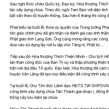
Sau nghi thức chào Quốc kỳ, Đạo kỳ; Hòa thượng Thích
tác xây dựng chùa. Theo đó, ngôi Tam Bảo với diện tích 1
bắt vần theo lối truyền thống. Sau hơn 6 tháng thi công đ
Phát biểu tại buổi lễ, thừa ủy quyền của Trung tướng P
tôn giáo chính phủ đã ghi nhận và đánh giá cao tinh thầ
Phật giáo tỉnh Lạng Sơn. Ông cũng mong rằng các công 
đưa vào sử dụng lấy nơi tu tập cho Tăng ni, Phật tử…
Tiếp sau đó Hòa thượng Thích Thiện Nhơn - Chủ tịch 
tán thán công đức của Ban Trị sự và thập phương thiện t
trấn nơi địa đầu Tổ quốc. Đặc biệt, Hòa thượng đã cảm 
huyện Văn Lãng đã tạo mọi điều kiện để công trình xây 
Tại buổi lễ, Chư Tôn đức Lãnh đạo HĐTS TW GHPGVN cù
công trình xây dựng chùa Tân Thanh giai đoạn I, đồng t
trồng cây lưu niệm tại chùa.