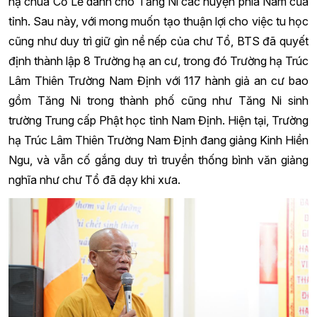
hạ chùa Cổ Lễ dành cho Tăng Ni các huyện phía Nam của
tỉnh. Sau này, với mong muốn tạo thuận lợi cho việc tu học
cũng như duy trì giữ gìn nề nếp của chư Tổ, BTS đã quyết
định thành lập 8 Trường hạ an cư, trong đó Trường hạ Trúc
Lâm Thiên Trường Nam Định với 117 hành giả an cư bao
gồm Tăng Ni trong thành phố cũng như Tăng Ni sinh
trường Trung cấp Phật học tỉnh Nam Định. Hiện tại, Trường
hạ Trúc Lâm Thiên Trường Nam Định đang giảng Kinh Hiền
Ngu, và vẫn cố gắng duy trì truyền thống bình văn giảng
nghĩa như chư Tổ đã dạy khi xưa.