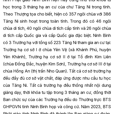
học trong 3 tháng hạ an cư của chư Tăng Ni trong tỉnh.
Theo Thượng tọa cho biết, hiện có 357 ngôi chùa với 386
Tăng Ni sinh hoạt trong toàn tỉnh. Trong đó có 46 ngôi
chùa di tích, 40 ngôi chùa di tích cấp tỉnh và 26 ngôi chùa
di tích cấp Quốc gia và cấp Quốc gia đặc biệt. Ninh Bình
có 3 Trường hạ với tổng số 223 Tăng Ni tham gia an cư tại:
Trường hạ cơ sở I ở chùa Yên Vệ (xã Khánh Phú, huyện
Yên Khánh), Trường hạ cơ sở II ở tại Tổ đình Kim Liên
(chùa Đồng Đắc, huyện Kim Sơn), Trường hạ cơ sở III ở tại
chùa Hồng An (thị trấn Nho Quan). Tất cả cơ sở trường hạ
đều đầy đủ cơ sở vật chất, đáp ứng được nhu cầu tu học
của Tăng Ni. Tất cả trường hạ đều thống nhất nội dung
giảng dạy, thời khóa tu tập trong 3 tháng an cư, đồng thời
Ban chức sự của các Trường hạ đều do Thường trực BTS
GHPGVN tỉnh Ninh Bình họp và công cử. Năm 2023, BTS
Phật giáo tỉnh Ninh Bình đã thành lập Ban giảng sư đoàn,