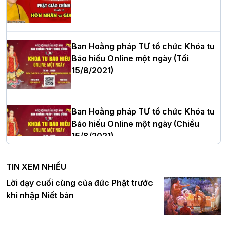
Hòa thượng Thích Quảng Tùng tái đắc
cử Trưởng BTS GHPGVN thành phố Hải
Phòng nhiệm kỳ 2026 – 2031
Ban Hoằng pháp TƯ tổ chức Khóa tu
Báo hiếu Online một ngày (Tối
15/8/2021)
Thượng tọa Thích Tâm Chính được suy
cử tân Trưởng ban Trị sự GHPGVN tỉnh
Thanh Hóa nhiệm kỳ 2026 - 2031
Ban Hoằng pháp TƯ tổ chức Khóa tu
Báo hiếu Online một ngày (Chiều
15/8/2021)
Hà Nội: Tăng Ni Trường hạ Bồ Đề trang
nghiêm tác pháp Tiền an cư PL.2570 –
TIN XEM NHIỀU
DL.2026
Ban Hoằng pháp TƯ tổ chức Khóa tu
Lời dạy cuối cùng của đức Phật trước
Báo hiếu Online một ngày (Sáng
khi nhập Niết bàn
15/8/2021)
Thứ trưởng Bộ Dân tộc và Tôn giáo