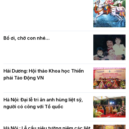
Các cơ quan, ban, ngành Thành phố
Phật giáo chính tín Phần 7: Luật nhân
chúc mừng BTS GHPGVN TP. Hà Nội
quả
nhân mùa Phật đản PL.2570
Bố ơi, chờ con nhé…
Hải Dương: Hội thảo Khoa học Thiền
phái Tào Động VN
Hà Nội: Đại lễ tri ân anh hùng liệt sỹ,
người có công với Tổ quốc
Hà Nội : Lễ cầu siêu tưởng niệm các liệt