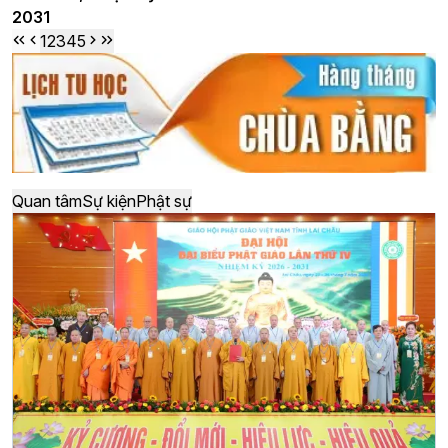
2031
1
2
3
4
5
Quan tâm
Sự kiện
Phật sự