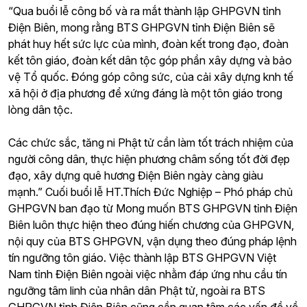
“Qua buổi lễ công bố và ra mắt thành lập GHPGVN tỉnh
Điện Biên, mong rằng BTS GHPGVN tỉnh Điện Biên sẽ
phát huy hết sức lực của mình, đoàn kết trong đạo, đoàn
kết tôn giáo, đoàn kết dân tộc góp phần xây dựng và bảo
vệ Tổ quốc. Đóng góp công sức, của cải xây dựng knh tế
xã hội ở địa phương để xứng đáng là một tôn giáo trong
lòng dân tộc.
Các chức sắc, tăng ni Phật tử cần làm tốt trách nhiệm của
người công dân, thực hiện phương châm sống tốt đời đẹp
đạo, xây dựng quê hương Điện Biên ngày càng giàu
mạnh.”
Cuối buổi lễ HT.Thích Đức Nghiệp – Phó pháp chủ
GHPGVN ban đạo từ
Mong muốn BTS GHPGVN tỉnh Điện
Biên luôn thực hiện theo đúng hiến chương của GHPGVN,
nội quy của BTS GHPGVN, vận dụng theo đúng pháp lệnh
tín ngưỡng tôn giáo. Việc thành lập BTS GHPGVN Việt
Nam tỉnh Điện Biên ngoài việc nhằm đáp ứng nhu cầu tín
ngưỡng tâm linh của nhân dân Phật tử, ngoài ra BTS