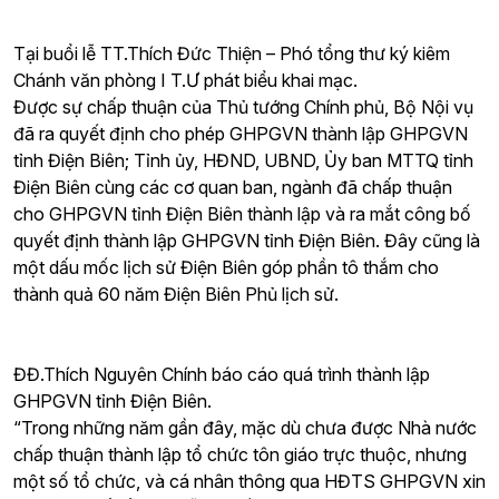
Tại buổi lễ TT.Thích Đức Thiện – Phó tổng thư ký kiêm
Chánh văn phòng I T.Ư phát biểu khai mạc.
Được sự chấp thuận của Thủ tướng Chính phủ, Bộ Nội vụ
đã ra quyết định cho phép GHPGVN thành lập GHPGVN
tỉnh Điện Biên; Tỉnh ủy, HĐND, UBND, Ủy ban MTTQ tỉnh
Điện Biên cùng các cơ quan ban, ngành đã chấp thuận
cho GHPGVN tỉnh Điện Biên thành lập và ra mắt công bố
quyết định thành lập GHPGVN tỉnh Điện Biên. Đây cũng là
một dấu mốc lịch sử Điện Biên góp phần tô thắm cho
thành quả 60 năm Điện Biên Phủ lịch sử.
ĐĐ.Thích Nguyên Chính báo cáo quá trình thành lập
GHPGVN tỉnh Điện Biên.
“Trong những năm gần đây, mặc dù chưa được Nhà nước
chấp thuận thành lập tổ chức tôn giáo trực thuộc, nhưng
một số tổ chức, và cá nhân thông qua HĐTS GHPGVN xin