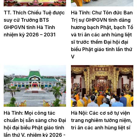
TT. Thích Chiếu Tuệ được
Hà Tĩnh: Chư Tôn đức Ban
suy cử Trưởng BTS
Trị sự GHPGVN tỉnh dâng
GHPGVN tỉnh Hà Tĩnh
hương bạch Phật, bạch Tổ
nhiệm kỳ 2026 – 2031
và tri ân các anh hùng liệt
sĩ trước thềm Đại hội đại
biểu Phật giáo tỉnh lần thứ
V
Hà Tĩnh: Mọi công tác
Hà Nội: Các cơ sở tự viện
chuẩn bị sẵn sàng cho Đại
trang nghiêm tưởng niệm,
hội đại biểu Phật giáo tỉnh
tri ân các anh hùng liệt sĩ
lần thứ V, nhiệm kỳ 2026 -