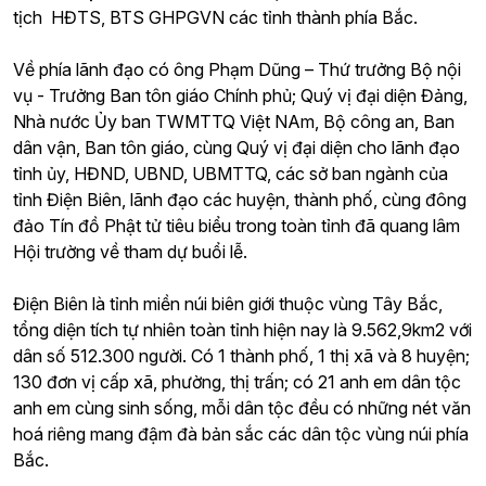
tịch HĐTS, BTS GHPGVN các tỉnh thành phía Bắc.
Về phía lãnh đạo có ông Phạm Dũng – Thứ trưởng Bộ nội
vụ - Trưởng Ban tôn giáo Chính phủ; Quý vị đại diện Đảng,
Nhà nước Ủy ban TWMTTQ Việt NAm, Bộ công an, Ban
dân vận, Ban tôn giáo, cùng Quý vị đại diện cho lãnh đạo
tỉnh ủy, HĐND, UBND, UBMTTQ, các sở ban ngành của
tỉnh Điện Biên, lãnh đạo các huyện, thành phố, cùng đông
đảo Tín đồ Phật tử tiêu biểu trong toàn tỉnh đã quang lâm
Hội trường về tham dự buổi lễ.
Điện Biên là tỉnh miền núi biên giới thuộc vùng Tây Bắc,
tổng diện tích tự nhiên toàn tỉnh hiện nay là 9.562,9km2 với
dân số 512.300 người. Có 1 thành phố, 1 thị xã và 8 huyện;
130 đơn vị cấp xã, phường, thị trấn; có 21 anh em dân tộc
anh em cùng sinh sống, mỗi dân tộc đều có những nét văn
hoá riêng mang đậm đà bản sắc các dân tộc vùng núi phía
Bắc.