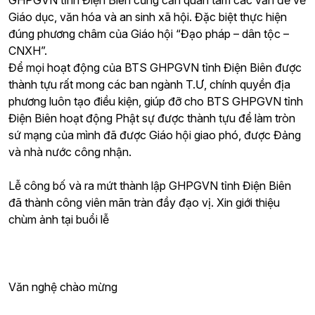
GHPGVN tỉnh Điện Biên cũng cần quan tâm các vấn đề về
Giáo dục, văn hóa và an sinh xã hội. Đặc biệt thực hiện
đúng phương châm của Giáo hội “Đạo pháp – dân tộc –
CNXH”.
Để mọi hoạt động của BTS GHPGVN tỉnh Điện Biên được
thành tựu rất mong các ban ngành T.Ư, chính quyền địa
phương luôn tạo điều kiện, giúp đỡ cho BTS GHPGVN tỉnh
Điện Biên hoạt động Phật sự được thành tựu để làm tròn
sứ mạng của mình đã được Giáo hội giao phó, được Đảng
và nhà nước công nhận.
Lễ công bố và ra mứt thành lập GHPGVN tỉnh Điện Biên
đã thành công viên mãn tràn đầy đạo vị. Xin giới thiệu
chùm ảnh tại buổi lễ
Văn nghệ chào mừng