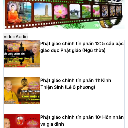
Hà Nội: Ngày tu học cuối cùng khép lại
khóa sinh hoạt Phật pháp mùa hè lần
thứ XIV tại chùa Bằng
Video
Audio
Phật giáo chính tín phần 12: 5 cấp bậc
giáo dục Phật giáo (Ngũ thừa)
Học yêu thương trong ngày tu tập thứ
tư của Khóa sinh hoạt Phật pháp mùa
hè tại chùa Bằng
Phật giáo chính tín phần 11: Kinh
Thiện Sinh (Lễ 6 phương)
HT.Thích Thọ Lạc được suy cử làm tân
Trưởng BTS GHPGVN tỉnh Nghệ An
nhiệm kỳ 2026 – 2031
Phật giáo chính tín phần 10: Hôn nhân
và gia đình