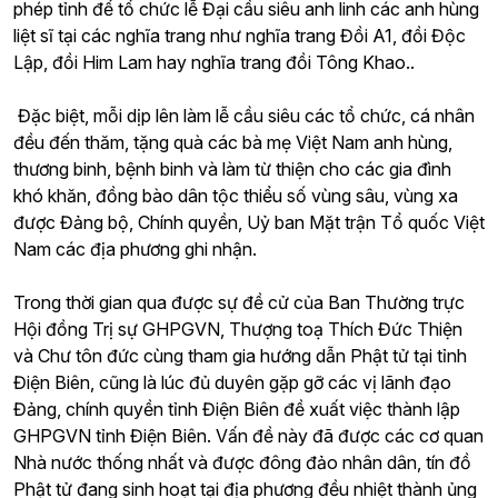
phép tỉnh để tổ chức lễ Đại cầu siêu anh linh các anh hùng
liệt sĩ tại các nghĩa trang như nghĩa trang Đồi A1, đồi Độc
Lập, đồi Him Lam hay nghĩa trang đồi Tông Khao..
Đặc biệt, mỗi dịp lên làm lễ cầu siêu các tổ chức, cá nhân
đều đến thăm, tặng quà các bà mẹ Việt Nam anh hùng,
thương binh, bệnh binh và làm từ thiện cho các gia đình
khó khăn, đồng bào dân tộc thiểu số vùng sâu, vùng xa
được Đảng bộ, Chính quyền, Uỷ ban Mặt trận Tổ quốc Việt
Nam các địa phương ghi nhận.
Trong thời gian qua được sự đề cử của Ban Thường trực
Hội đồng Trị sự GHPGVN, Thượng toạ Thích Đức Thiện
và Chư tôn đức cùng tham gia hướng dẫn Phật tử tại tỉnh
Điện Biên, cũng là lúc đủ duyên gặp gỡ các vị lãnh đạo
Đảng, chính quyền tỉnh Điện Biên đề xuất việc thành lập
GHPGVN tỉnh Điện Biên. Vấn đề này đã được các cơ quan
Nhà nước thống nhất và được đông đảo nhân dân, tín đồ
Phật tử đang sinh hoạt tại địa phương đều nhiệt thành ủng