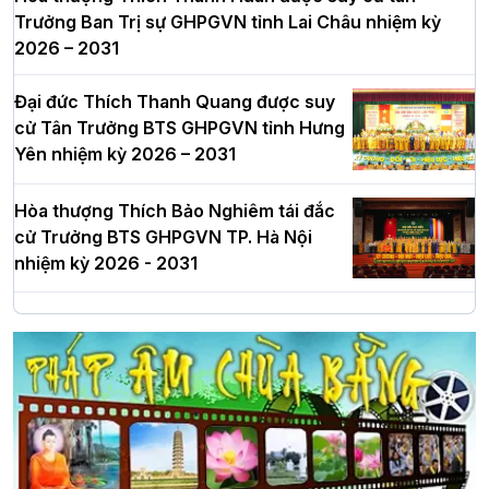
Trưởng Ban Trị sự GHPGVN tỉnh Lai Châu nhiệm kỳ
2026 – 2031
Đại đức Thích Thanh Quang được suy
cử Tân Trưởng BTS GHPGVN tỉnh Hưng
Yên nhiệm kỳ 2026 – 2031
Hòa thượng Thích Bảo Nghiêm tái đắc
cử Trưởng BTS GHPGVN TP. Hà Nội
nhiệm kỳ 2026 - 2031
Hà Nội: Long trọng lễ khởi công xây
dựng Trung tâm văn hóa Phật giáo Thủ
đô
Hà Nội: Ngày tu học cuối cùng khép lại