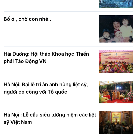
Các cơ quan, ban, ngành Thành phố
Phật giáo chính tín Phần 7: Luật nhân
chúc mừng BTS GHPGVN TP. Hà Nội
quả
nhân mùa Phật đản PL.2570
Bố ơi, chờ con nhé…
Hải Dương: Hội thảo Khoa học Thiền
phái Tào Động VN
Hà Nội: Đại lễ tri ân anh hùng liệt sỹ,
người có công với Tổ quốc
Hà Nội : Lễ cầu siêu tưởng niệm các liệt
sỹ Việt Nam