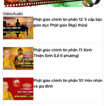
khóa sinh hoạt Phật pháp mùa hè lần
thứ XIV tại chùa Bằng
Video
Audio
Phật giáo chính tín phần 12: 5 cấp bậc
giáo dục Phật giáo (Ngũ thừa)
Học yêu thương trong ngày tu tập thứ
tư của Khóa sinh hoạt Phật pháp mùa
hè tại chùa Bằng
Phật giáo chính tín phần 11: Kinh
Thiện Sinh (Lễ 6 phương)
HT.Thích Thọ Lạc được suy cử làm tân
Trưởng BTS GHPGVN tỉnh Nghệ An
nhiệm kỳ 2026 – 2031
Phật giáo chính tín phần 10: Hôn nhân
và gia đình
Hòa thượng Thích Quảng Tùng tái đắc
cử Trưởng BTS GHPGVN thành phố Hải
Phòng nhiệm kỳ 2026 – 2031