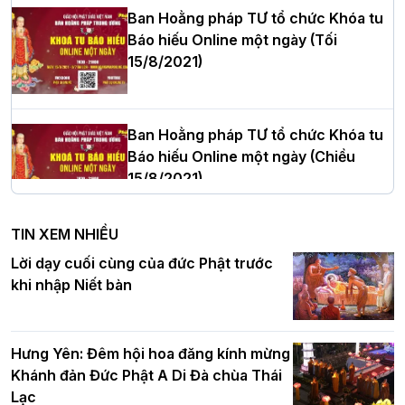
Ban Hoằng pháp TƯ tổ chức Khóa tu
Báo hiếu Online một ngày (Tối
15/8/2021)
Thượng tọa Thích Tâm Chính được suy
cử tân Trưởng ban Trị sự GHPGVN tỉnh
Thanh Hóa nhiệm kỳ 2026 - 2031
Ban Hoằng pháp TƯ tổ chức Khóa tu
Báo hiếu Online một ngày (Chiều
15/8/2021)
Hà Nội: Tăng Ni Trường hạ Bồ Đề trang
nghiêm tác pháp Tiền an cư PL.2570 –
TIN XEM NHIỀU
DL.2026
Ban Hoằng pháp TƯ tổ chức Khóa tu
Lời dạy cuối cùng của đức Phật trước
Báo hiếu Online một ngày (Sáng
khi nhập Niết bàn
15/8/2021)
Thứ trưởng Bộ Dân tộc và Tôn giáo
chúc mừng Phật đản BTS GHPGVN TP.
Hưng Yên: Đêm hội hoa đăng kính mừng
Hà Nội
Khánh đản Đức Phật A Di Đà chùa Thái
Lạc
Tinh thần yêu nước của Phật giáo