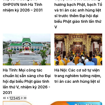
GHPGVN tỉnh Hà Tĩnh
hương bạch Phật, bạch Tổ
nhiệm kỳ 2026 – 2031
và tri ân các anh hùng liệt
sĩ trước thềm Đại hội đại
biểu Phật giáo tỉnh lần thứ
V
Hà Tĩnh: Mọi công tác
Hà Nội: Các cơ sở tự viện
chuẩn bị sẵn sàng cho Đại
trang nghiêm tưởng niệm,
hội đại biểu Phật giáo tỉnh
tri ân các anh hùng liệt sĩ
lần thứ V, nhiệm kỳ 2026 -
2031
1
2
3
4
5