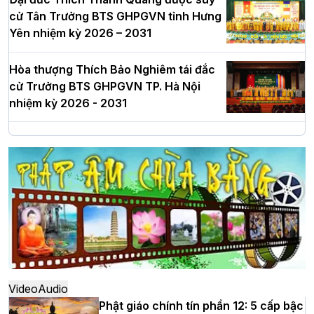
cử Tân Trưởng BTS GHPGVN tỉnh Hưng
Yên nhiệm kỳ 2026 – 2031
Hòa thượng Thích Bảo Nghiêm tái đắc
cử Trưởng BTS GHPGVN TP. Hà Nội
nhiệm kỳ 2026 - 2031
Hà Nội: Long trọng lễ khởi công xây
dựng Trung tâm văn hóa Phật giáo Thủ
đô
Hà Nội: Ngày tu học cuối cùng khép lại
khóa sinh hoạt Phật pháp mùa hè lần
thứ XIV tại chùa Bằng
Video
Audio
Phật giáo chính tín phần 12: 5 cấp bậc