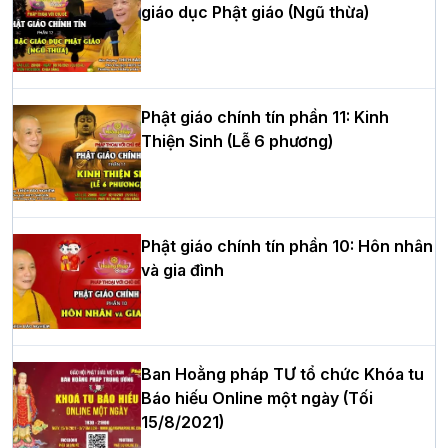
giáo dục Phật giáo (Ngũ thừa)
Học yêu thương trong ngày tu tập thứ
tư của Khóa sinh hoạt Phật pháp mùa
hè tại chùa Bằng
Phật giáo chính tín phần 11: Kinh
Thiện Sinh (Lễ 6 phương)
HT.Thích Thọ Lạc được suy cử làm tân
Trưởng BTS GHPGVN tỉnh Nghệ An
nhiệm kỳ 2026 – 2031
Phật giáo chính tín phần 10: Hôn nhân
và gia đình
Hòa thượng Thích Quảng Tùng tái đắc
cử Trưởng BTS GHPGVN thành phố Hải
Phòng nhiệm kỳ 2026 – 2031
Ban Hoằng pháp TƯ tổ chức Khóa tu
Báo hiếu Online một ngày (Tối
15/8/2021)
Thượng tọa Thích Tâm Chính được suy