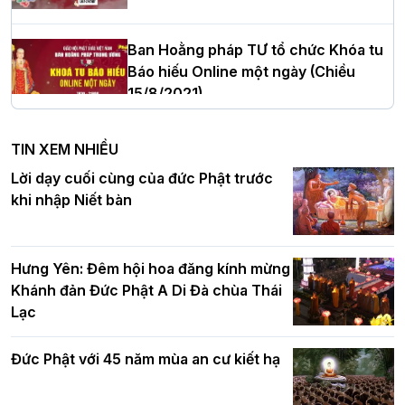
cử tân Trưởng ban Trị sự GHPGVN tỉnh
Thanh Hóa nhiệm kỳ 2026 - 2031
Ban Hoằng pháp TƯ tổ chức Khóa tu
Báo hiếu Online một ngày (Chiều
15/8/2021)
Hà Nội: Tăng Ni Trường hạ Bồ Đề trang
nghiêm tác pháp Tiền an cư PL.2570 –
TIN XEM NHIỀU
DL.2026
Ban Hoằng pháp TƯ tổ chức Khóa tu
Lời dạy cuối cùng của đức Phật trước
Báo hiếu Online một ngày (Sáng
khi nhập Niết bàn
15/8/2021)
Thứ trưởng Bộ Dân tộc và Tôn giáo
chúc mừng Phật đản BTS GHPGVN TP.
Hưng Yên: Đêm hội hoa đăng kính mừng
Hà Nội
Khánh đản Đức Phật A Di Đà chùa Thái
Lạc
Tinh thần yêu nước của Phật giáo
Đức Phật với 45 năm mùa an cư kiết hạ
Hơn 5.000 người tham dự diễu hành,
cung rước Xá lợi Đức Phật kính mừng
ngày Đức Phật đản sinh