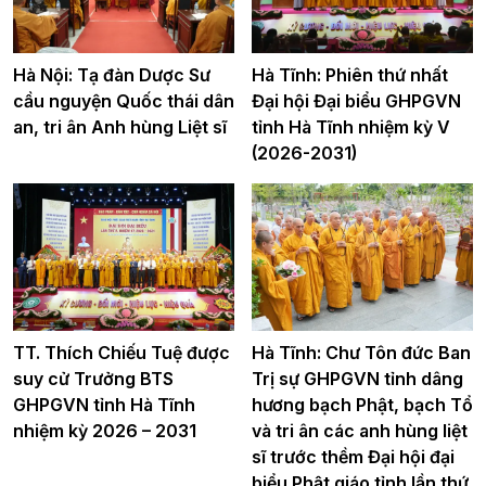
Hà Nội: Tạ đàn Dược Sư
Hà Tĩnh: Phiên thứ nhất
cầu nguyện Quốc thái dân
Đại hội Đại biểu GHPGVN
an, tri ân Anh hùng Liệt sĩ
tỉnh Hà Tĩnh nhiệm kỳ V
(2026-2031)
TT. Thích Chiếu Tuệ được
Hà Tĩnh: Chư Tôn đức Ban
suy cử Trưởng BTS
Trị sự GHPGVN tỉnh dâng
GHPGVN tỉnh Hà Tĩnh
hương bạch Phật, bạch Tổ
nhiệm kỳ 2026 – 2031
và tri ân các anh hùng liệt
sĩ trước thềm Đại hội đại
biểu Phật giáo tỉnh lần thứ