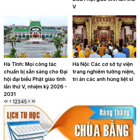
V
Hà Tĩnh: Mọi công tác
Hà Nội: Các cơ sở tự viện
chuẩn bị sẵn sàng cho Đại
trang nghiêm tưởng niệm,
hội đại biểu Phật giáo tỉnh
tri ân các anh hùng liệt sĩ
lần thứ V, nhiệm kỳ 2026 -
2031
1
2
3
4
5