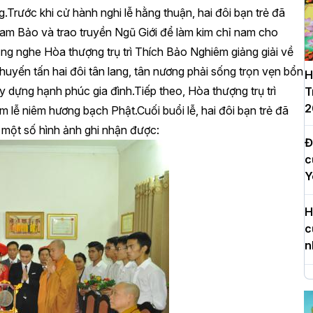
.Trước khi cử hành nghi lễ hằng thuận, hai đôi bạn trẻ đã
am Bảo và trao truyền Ngũ Giới để làm kim chỉ nam cho
ắng nghe Hòa thượng trụ trì Thích Bảo Nghiêm giảng giải về
uyến tấn hai đôi tân lang, tân nương phải sống trọn vẹn bổn
H
y dựng hạnh phúc gia đình.Tiếp theo, Hòa thượng trụ trì
T
2
 lễ niêm hương bạch Phật.Cuối buổi lễ, hai đôi bạn trẻ đã
à một số hình ảnh ghi nhận được:
Đ
c
Y
H
c
n
H
d