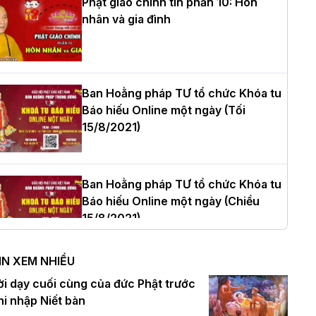
Phật giáo chính tín phần 10: Hôn
nhân và gia đình
òa thượng Thích Quảng Tùng tái đắc
ử Trưởng BTS GHPGVN thành phố Hải
hòng nhiệm kỳ 2026 – 2031
Ban Hoằng pháp TƯ tổ chức Khóa tu
Báo hiếu Online một ngày (Tối
15/8/2021)
hượng tọa Thích Tâm Chính được suy
ử tân Trưởng ban Trị sự GHPGVN tỉnh
hanh Hóa nhiệm kỳ 2026 - 2031
Ban Hoằng pháp TƯ tổ chức Khóa tu
Báo hiếu Online một ngày (Chiều
15/8/2021)
à Nội: Tăng Ni Trường hạ Bồ Đề trang
ghiêm tác pháp Tiền an cư PL.2570 –
IN XEM NHIỀU
L.2026
Ban Hoằng pháp TƯ tổ chức Khóa tu
ời dạy cuối cùng của đức Phật trước
Báo hiếu Online một ngày (Sáng
hi nhập Niết bàn
15/8/2021)