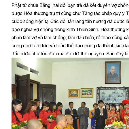
Phật tử chùa Bằng, hai đôi bạn trẻ đã kết duyên vợ chồng
được Hòa thượng trụ trì cùng chư Tăng tác pháp quy y T
cuộc sống hiện tại.Các đôi tân lang tân nương đã được l
đạo nghĩa vợ chồng trong kinh Thiện Sinh. Hòa thượng kh
phận làm vợ và làm chồng, làm dâu hiền, rể thảo cùng xâ
cùng chư tôn đức và toàn thể đại chúng đã thành kính làm
đối trước chư tôn đức mà đọc lời thệ nguyện. Sau đây l