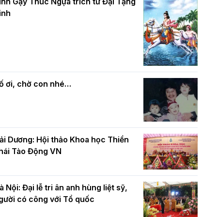
và bình đẳng trong Phật giáo
inh Gậy Thúc Ngựa trích từ Đại Tạng
ính mừng Đại lễ Phật đản PL.2570 –
inh
L.2026
ác cơ quan, ban, ngành Thành phố
Phật giáo chính tín Phần 7: Luật nhân
húc mừng BTS GHPGVN TP. Hà Nội
quả
hân mùa Phật đản PL.2570
ố ơi, chờ con nhé…
ải Dương: Hội thảo Khoa học Thiền
hái Tào Động VN
à Nội: Đại lễ tri ân anh hùng liệt sỹ,
gười có công với Tổ quốc