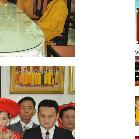
đ
H
k
t
V
H
t
h
H
T
n