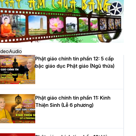
ô
à Nội: Ngày tu học cuối cùng khép lại
hóa sinh hoạt Phật pháp mùa hè lần
hứ XIV tại chùa Bằng
ideo
Audio
Phật giáo chính tín phần 12: 5 cấp
bậc giáo dục Phật giáo (Ngũ thừa)
ọc yêu thương trong ngày tu tập thứ
ư của Khóa sinh hoạt Phật pháp mùa
è tại chùa Bằng
Phật giáo chính tín phần 11: Kinh
Thiện Sinh (Lễ 6 phương)
T.Thích Thọ Lạc được suy cử làm tân
rưởng BTS GHPGVN tỉnh Nghệ An
hiệm kỳ 2026 – 2031