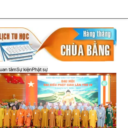
uan tâm
Sự kiện
Phật sự