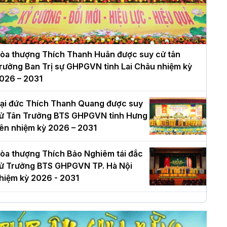
òa thượng Thích Thanh Huân được suy cử tân
rưởng Ban Trị sự GHPGVN tỉnh Lai Châu nhiệm kỳ
026 – 2031
ại đức Thích Thanh Quang được suy
ử Tân Trưởng BTS GHPGVN tỉnh Hưng
ên nhiệm kỳ 2026 – 2031
òa thượng Thích Bảo Nghiêm tái đắc
ử Trưởng BTS GHPGVN TP. Hà Nội
hiệm kỳ 2026 - 2031
à Nội: Long trọng lễ khởi công xây
ựng Trung tâm văn hóa Phật giáo Thủ