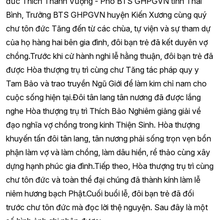
đức Thích Thanh Vượng - Phó BTS GHPGVN tỉnh Thái
Bình, Trưởng BTS GHPGVN huyện Kiến Xương cùng quý
chư tôn đức Tăng đến từ các chùa, tự viện và sự tham dự
của họ hàng hai bên gia đình, đôi bạn trẻ đã kết duyên vợ
chồng.Trước khi cử hành nghi lễ hằng thuận, đôi bạn trẻ đã
được Hòa thượng trụ trì cùng chư Tăng tác pháp quy y
Tam Bảo và trao truyền Ngũ Giới để làm kim chỉ nam cho
cuộc sống hiện tại.Đôi tân lang tân nương đã được lắng
nghe Hòa thượng trụ trì Thích Bảo Nghiêm giảng giải về
đạo nghĩa vợ chồng trong kinh Thiện Sinh. Hòa thượng
khuyến tấn đôi tân lang, tân nương phải sống trọn vẹn bổn
phận làm vợ và làm chồng, làm dâu hiền, rể thảo cùng xây
dựng hạnh phúc gia đình.Tiếp theo, Hòa thượng trụ trì cùng
chư tôn đức và toàn thể đại chúng đã thành kính làm lễ
niêm hương bạch Phật.Cuối buổi lễ, đôi bạn trẻ đã đối
trước chư tôn đức mà đọc lời thệ nguyện. Sau đây là một