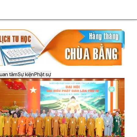
uan tâm
Sự kiện
Phật sự