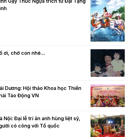
và bình đẳng trong Phật giáo
inh Gậy Thúc Ngựa trích từ Đại Tạng
ính mừng Đại lễ Phật đản PL.2570 –
inh
L.2026
ác cơ quan, ban, ngành Thành phố
Phật giáo chính tín Phần 7: Luật nhân
húc mừng BTS GHPGVN TP. Hà Nội
quả
hân mùa Phật đản PL.2570
ố ơi, chờ con nhé…
ải Dương: Hội thảo Khoa học Thiền
hái Tào Động VN
à Nội: Đại lễ tri ân anh hùng liệt sỹ,
gười có công với Tổ quốc