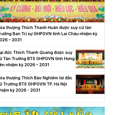
òa thượng Thích Thanh Huân được suy cử tân
rưởng Ban Trị sự GHPGVN tỉnh Lai Châu nhiệm kỳ
026 – 2031
ại đức Thích Thanh Quang được suy
ử Tân Trưởng BTS GHPGVN tỉnh Hưng
ên nhiệm kỳ 2026 – 2031
òa thượng Thích Bảo Nghiêm tái đắc
ử Trưởng BTS GHPGVN TP. Hà Nội
hiệm kỳ 2026 - 2031
à Nội: Long trọng lễ khởi công xây
ựng Trung tâm văn hóa Phật giáo Thủ