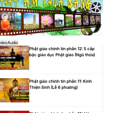
ô
à Nội: Ngày tu học cuối cùng khép lại
hóa sinh hoạt Phật pháp mùa hè lần
hứ XIV tại chùa Bằng
ideo
Audio
Phật giáo chính tín phần 12: 5 cấp
bậc giáo dục Phật giáo (Ngũ thừa)
ọc yêu thương trong ngày tu tập thứ
ư của Khóa sinh hoạt Phật pháp mùa
è tại chùa Bằng
Phật giáo chính tín phần 11: Kinh
Thiện Sinh (Lễ 6 phương)
T.Thích Thọ Lạc được suy cử làm tân
rưởng BTS GHPGVN tỉnh Nghệ An
hiệm kỳ 2026 – 2031