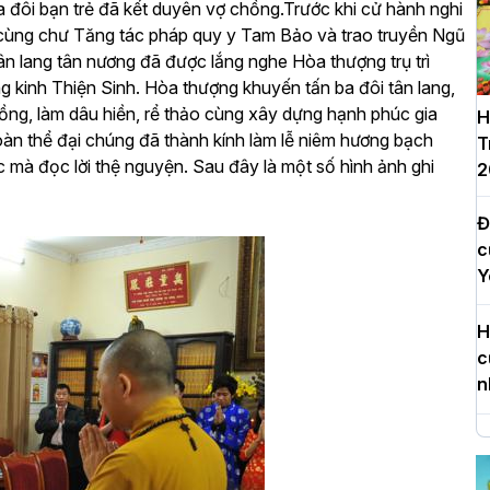
a đôi bạn trẻ đã kết duyên vợ chồng.
Trước khi cử hành nghi
rì cùng chư Tăng tác pháp quy y Tam Bảo và trao truyền Ngũ
ân lang tân nương đã được lắng nghe Hòa thượng trụ trì
g kinh Thiện Sinh. Hòa thượng khuyến tấn ba đôi tân lang,
ồng, làm dâu hiền, rể thảo cùng xây dựng hạnh phúc gia
H
oàn thể đại chúng đã thành kính làm lễ niêm hương bạch
T
ức mà đọc lời thệ nguyện.
Sau đây là một số hình ảnh ghi
2
Đ
c
Y
H
c
n
H
d