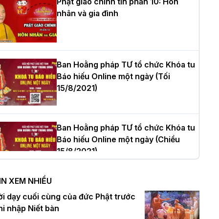
Phật giáo chính tín phần 10: Hôn
nhân và gia đình
òa thượng Thích Quảng Tùng tái đắc
ử Trưởng BTS GHPGVN thành phố Hải
hòng nhiệm kỳ 2026 – 2031
Ban Hoằng pháp TƯ tổ chức Khóa tu
Báo hiếu Online một ngày (Tối
15/8/2021)
hượng tọa Thích Tâm Chính được suy
ử tân Trưởng ban Trị sự GHPGVN tỉnh
hanh Hóa nhiệm kỳ 2026 - 2031
Ban Hoằng pháp TƯ tổ chức Khóa tu
Báo hiếu Online một ngày (Chiều
15/8/2021)
à Nội: Tăng Ni Trường hạ Bồ Đề trang
ghiêm tác pháp Tiền an cư PL.2570 –
IN XEM NHIỀU
L.2026
Ban Hoằng pháp TƯ tổ chức Khóa tu
ời dạy cuối cùng của đức Phật trước
Báo hiếu Online một ngày (Sáng
hi nhập Niết bàn
15/8/2021)