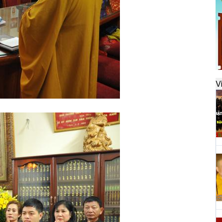
đ
H
k
t
V
H
t
h
H
T
n