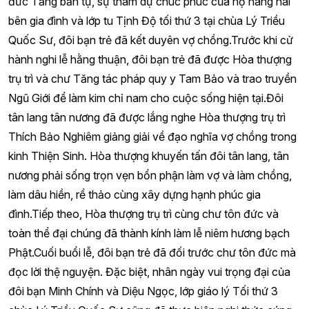
đức Tăng bản tự, sự tham dự chúc phúc của họ hàng hai
bên gia đình và lớp tu Tịnh Độ tối thứ 3 tại chùa Lý Triều
Quốc Sư, đôi bạn trẻ đã kết duyên vợ chồng.Trước khi cử
hành nghi lễ hằng thuận, đôi bạn trẻ đã được Hòa thượng
trụ trì và chư Tăng tác pháp quy y Tam Bảo và trao truyền
Ngũ Giới để làm kim chỉ nam cho cuộc sống hiện tại.Đôi
tân lang tân nương đã được lắng nghe Hòa thượng trụ trì
Thích Bảo Nghiêm giảng giải về đạo nghĩa vợ chồng trong
kinh Thiện Sinh. Hòa thượng khuyến tấn đôi tân lang, tân
nương phải sống trọn vẹn bổn phận làm vợ và làm chồng,
làm dâu hiền, rể thảo cùng xây dựng hạnh phúc gia
đình.Tiếp theo, Hòa thượng trụ trì cùng chư tôn đức và
toàn thể đại chúng đã thành kính làm lễ niêm hương bạch
Phật.Cuối buổi lễ, đôi bạn trẻ đã đối trước chư tôn đức mà
đọc lời thệ nguyện. Đặc biệt, nhân ngày vui trọng đại của
đôi bạn Minh Chính và Diệu Ngọc, lớp giáo lý Tối thứ 3