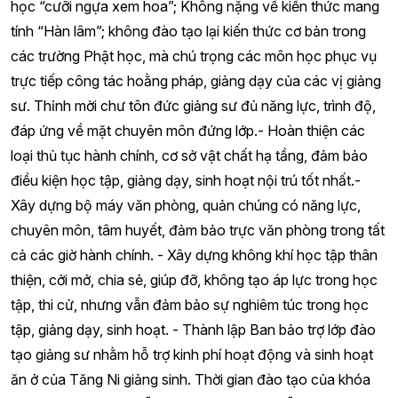
học “cưỡi ngựa xem hoa”; Không nặng về kiến thức mang
tính “Hàn lâm”; không đào tạo lại kiến thức cơ bản trong
các trường Phật học, mà chú trọng các môn học phục vụ
trực tiếp công tác hoằng pháp, giảng dạy của các vị giảng
sư. Thỉnh mời chư tôn đức giảng sư đủ năng lực, trình độ,
đáp ứng về mặt chuyên môn đứng lớp.- Hoàn thiện các
loại thủ tục hành chính, cơ sở vật chất hạ tầng, đảm bảo
điều kiện học tập, giảng dạy, sinh hoạt nội trú tốt nhất.-
Xây dựng bộ máy văn phòng, quản chúng có năng lực,
chuyên môn, tâm huyết, đảm bảo trực văn phòng trong tất
cả các giờ hành chính. - Xây dựng không khí học tập thân
thiện, cởi mở, chia sẻ, giúp đỡ, không tạo áp lực trong học
tập, thi cử, nhưng vẫn đảm bảo sự nghiêm túc trong học
tập, giảng dạy, sinh hoạt. - Thành lập Ban bảo trợ lớp đào
tạo giảng sư nhằm hỗ trợ kinh phí hoạt động và sinh hoạt
ăn ở của Tăng Ni giảng sinh. Thời gian đào tạo của khóa