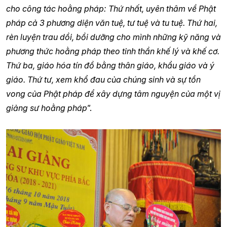
cho công tác hoằng pháp: Thứ nhất, uyên thâm về Phật
pháp cả 3 phương diện văn tuệ, tư tuệ và tu tuệ. Thứ hai,
rèn luyện trau dồi, bồi dưỡng cho mình những kỹ năng và
phương thức hoằng pháp theo tinh thần khế lý và khế cơ.
Thứ ba, giáo hóa tín đồ bằng thân giáo, khẩu giáo và ý
giáo. Thứ tư, xem khổ đau của chúng sinh và sự tồn
vong của Phật pháp để xây dựng tâm nguyện của một vị
giảng sư hoằng pháp
”.