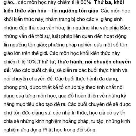
giáo... các môn học này chiếm tỉ lệ 60%.
Thứ ba, khối
kiến thức văn hóa – tín ngưỡng tôn giáo
: Các môn học
khối kiến thức này, nhằm trang bị cho các vị giảng sinh
những đặc thù của văn hóa, tín ngưỡng khu vực phía Bắc;
những vấn đề thời sự, luật pháp liên quan đến hoạt động
tín ngưỡng tôn giáo; phương pháp nghiên cứu một số tôn
giáo lớn trên thế giới. Các môn học khối kiến thức này
chiếm tỉ lệ 10%.
Thứ tư, thực hành, nói chuyện chuyên
đề:
Vào các buổi chiều, sẽ diễn ra các buổi thực hành và
nói chuyện chuyên đề. Các buổi thực hành đa dạng,
phong phú, được thiết kế tổ chức tùy theo tính chất nội
dung của từng môn học, qua đó hoàn thiện về những kỹ
năng mục tiêu đào tạo đề ra. Các buổi chuyên đề sẽ được
chư tôn đức giảng sư, các nhà tri thức, học giả có uy tín
chia sẻ những kinh nghiệm hoằng pháp, tu tập, những kinh
nghiệm ứng dụng Phật học trong đời sống.