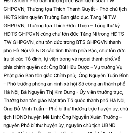
HĐTS kiêm Phó ban thường trực Ban kiểm soát TW
GHPGVN; Thượng tọa Thích Thanh Quyết – Phó chủ tịch
HĐTS kiêm quyền Trưởng Ban giáo dục Tăng Ni TW
GHPGVN; Thượng tọa Thích Đức Thiện – Tổng thư ký
HĐTS GHPGVN cùng chư tôn đức Tăng Ni trong HĐTS
TW GHPGVN, chư tôn đức trong BTS GHPGVN thành
phố Hà Nội và BTS các tỉnh thành phía Bắc, chư tôn đức
trụ trì các Tổ đình, tự viện trong và ngoài thành phố.Về
phía chính quyền có: Ông Bùi Hữu Dược – Vụ trưởng Vụ
Phật giáo Ban tôn giáo Chính phủ; Ông Nguyễn Tuấn Bình
– Phó trưởng phòng an ninh xã hội Sở công an thành phố
Hà Nội; Bà Nguyễn Thị Kim Dung - Ủy viên thường trực,
Trưởng ban tôn giáo Mặt trận Tổ quốc thành phố Hà Nội;
Ông Đỗ Minh Tuấn – Phó bí thư thường trực huyện ủy, chủ
tịch HĐND huyện Mê Linh; Ông Nguyễn Xuân Trường –
nguyên Phó bí thư huyện ủy, nguyên chủ tịch UBND