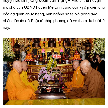
huyện Mê Linh; Ông Đoàn Văn Trọng – Phó bí thư huyện
ủy, chủ tịch UBND huyện Mê Linh cùng quý vị đại diện cho
các cơ quan chức năng, ban ngành sở tại và đông đảo
nhân dân tín đồ Phật tử thập phương đã về tham dự buổi lễ
này.