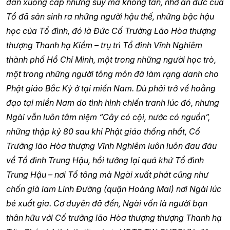
dần xuống cấp nhưng suy mà không tàn, nhờ ân đức của
Tổ đã sản sinh ra những người hậu thế, những bậc hậu
học của Tổ đình, đó là Đức Cố Trưởng Lão Hòa thượng
thượng Thanh hạ Kiểm – trụ trì Tổ đình Vĩnh Nghiêm
thành phố Hồ Chí Minh, một trong những người học trò,
một trong những người tông môn đã làm rạng danh cho
Phật giáo Bắc Kỳ ở tại miền Nam. Dù phải trở về hoằng
đạo tại miền Nam do tình hình chiến tranh lúc đó, nhưng
Ngài vẫn luôn tâm niệm “Cây có cội, nước có nguồn”,
những thập kỷ 80 sau khi Phật giáo thống nhất, Cố
Trưởng lão Hòa thượng Vĩnh Nghiêm luôn luôn đau đáu
về Tổ đình Trung Hậu, hồi tưởng lại quá khứ Tổ đình
Trung Hậu – nơi Tổ tông mà Ngài xuất phát cũng như
chốn già lam Linh Đường (quận Hoàng Mai) nơi Ngài lúc
bé xuất gia. Cơ duyên đã đến, Ngài vốn là người bạn
thân hữu với Cố trưởng lão Hòa thượng thượng Thanh hạ