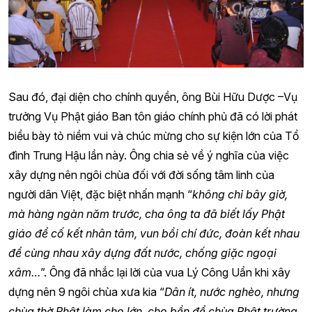
Sau đó, đại diện cho chính quyền, ông Bùi Hữu Dược –Vụ
trưởng Vụ Phật giáo Ban tôn giáo chính phủ đã có lời phát
biểu bày tỏ niềm vui và chúc mừng cho sự kiện lớn của Tổ
đình Trung Hậu lần này. Ông chia sẻ về ý nghĩa của việc
xây dựng nên ngôi chùa đối với đời sống tâm linh của
người dân Việt, đặc biệt nhấn mạnh “
không chỉ bây giờ,
mà hàng ngàn năm trước, cha ông ta đã biết lấy Phật
giáo để cố kết nhân tâm, vun bồi chí đức, đoàn kết nhau
để cùng nhau xây dựng đất nước, chống giặc ngoại
xâm…
”. Ông đã nhắc lại lời của vua Lý Công Uẩn khi xây
dựng nên 9 ngôi chùa xưa kia “
Dân ít, nước nghèo, nhưng
chùa thờ Phật làm cho lớn, cho bền để chùa Phật trường