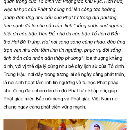
quan trọng của Tổ đình với Phật giáo khu vực. Hơn nữa,
việc tu học của Phật tử cũng nói lên công tác hoằng
pháp đáp ứng nhu cầu của Phật tử trong địa phương,
bên cạnh đó là nhu cầu tâm linh “uống nước nhớ nguồn”,
biết ơn các bậc Tiên Đế, nhớ ơn các bậc Tổ tiên ở Đền
thờ Hai Bà Trưng. Hai nơi song song cùng nhau, đáp ứng
trọn vẹn nhu cầu tâm linh tín ngưỡng, phục vụ đời sống
tinh thần của nhân dân thập phương
”Hòa thượng khẳng
định, với vị thế địa lý cũng như bề dày lịch sử của Tổ đình
Trung Hậu, nơi đây trong tương lai sẽ ngày càng phát triển,
là nơi sinh hoạt tâm linh tín ngưỡng và tu học Phật pháp
cho đông đảo nhân dân tín đồ Phật tử ở khắp nơi, giúp
Phật giáo miền Bắc nói riêng và Phật giáo Việt Nam nói
chung ngày càng phát triển vững mạnh.