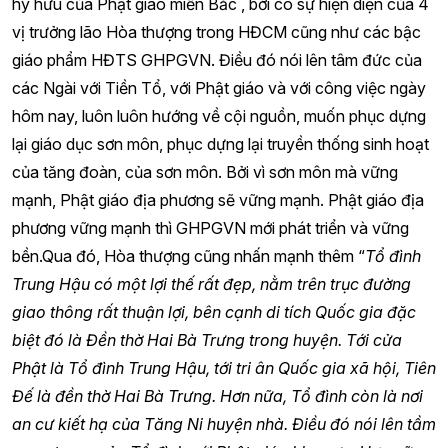
hy hữu của Phật giáo miền Bắc , bởi có sự hiện diện của 4
vị trưởng lão Hòa thượng trong HĐCM cũng như các bậc
giáo phẩm HĐTS GHPGVN. Điều đó nói lên tâm đức của
các Ngài với Tiền Tổ, với Phật giáo và với công việc ngày
hôm nay, luôn luôn hướng về cội nguồn, muốn phục dựng
lại giáo dục sơn môn, phục dựng lại truyền thống sinh hoạt
của tăng đoàn, của sơn môn. Bởi vì sơn môn mà vững
mạnh, Phật giáo địa phương sẽ vững mạnh. Phật giáo địa
phương vững mạnh thì GHPGVN mới phát triển và vững
bền.Qua đó, Hòa thượng cũng nhấn mạnh thêm “
Tổ đình
Trung Hậu có một lợi thế rất đẹp, nằm trên trục đường
giao thông rất thuận lợi, bên cạnh di tích Quốc gia đặc
biệt đó là Đền thờ Hai Bà Trưng trong huyện. Tới cửa
Phật là Tổ đình Trung Hậu, tới tri ân Quốc gia xã hội, Tiên
Đế là đền thờ Hai Bà Trưng. Hơn nữa, Tổ đình còn là nơi
an cư kiết hạ của Tăng Ni huyện nhà. Điều đó nói lên tầm