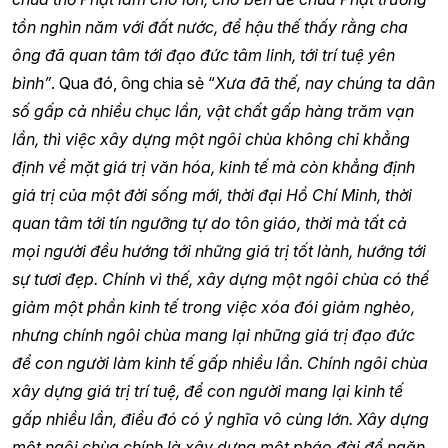
tồn nghìn năm với đất nước, để hậu thế thấy rằng cha
ông đã quan tâm tới đạo đức tâm linh, tới trí tuệ yên
bình”
. Qua đó, ông chia sẻ “
Xưa đã thế, nay chúng ta dân
số gấp cả nhiều chục lần, vật chất gấp hàng trăm vạn
lần, thì việc xây dựng một ngôi chùa không chỉ khẳng
định về mặt giá trị văn hóa, kinh tế mà còn khẳng định
giá trị của một đời sống mới, thời đại Hồ Chí Minh, thời
quan tâm tới tín ngưỡng tự do tôn giáo, thời mà tất cả
mọi người đều hướng tới những giá trị tốt lành, hướng tới
sự tươi đẹp. Chính vì thế, xây dựng một ngôi chùa có thể
giảm một phần kinh tế trong việc xóa đói giảm nghèo,
nhưng chính ngôi chùa mang lại những giá trị đạo đức
để con người làm kinh tế gấp nhiều lần. Chính ngôi chùa
xây dựng giá trị trí tuệ, để con người mang lại kinh tế
gấp nhiều lần, điều đó có ý nghĩa vô cùng lớn. Xây dựng
một ngôi chùa chính là xây dựng một pháo đài để ngăn