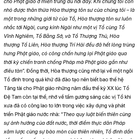
cho Phật giáo ở miền trung du nơi đây. Khi chúng tôi còn
nhỏ được thân thừa Hòa thượng tôn sư của chúng tôi – là
một trong những giới tử của Tổ, Hòa thượng tôn sư luôn
nhắc tới Ngài, cung kính Ngài như một vị Tổ cùng Tổ
Vĩnh Nghiêm, Tổ Bằng Sở, và Tổ Thượng Thủ, Hòa
thượng Tố Liên, Hòa thượng Trí Hải đều đã hết lòng trùng
hưng Phật giáo, có công chấn hưng lại Phật giáo qua
thời kỳ chiến tranh chống Pháp mà Phật giáo gần như
điêu tàn
”. Đồng thời, Hòa thượng cũng nhớ lại về một ngôi
Tổ đình trong quá khứ đã đào tạo nên biết bao thế hệ
Tăng tài cho Phật giáo những năm đầu thế kỷ XX lúc Tổ
Đệ Tam còn tại thế, nhớ về tấm gương sáng các vị Tổ khi
xưa đã có công lao to lớn trong việc xây dựng và phát
triển Phật giáo nước nhà: “
Theo quy luật biến thiên cùng
sự ảnh hưởng của đất nước, thời điểm thực dân Pháp
xâm lược cùng sự bào mòn của thiên nhiên, Tổ đình dần