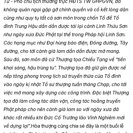
Tứ - Phó chủ tịch thường trực HĐTS TW GHPGVN, đã
không quản ngại gặp gỡ chính quyền và cố kết lòng dân
cũng như quy tụ tất cả sơn môn trong chốn Tổ để Tổ
đình Trung Hậu dần dần được tái lại cảnh Linh Thứu Sơn
như ngày xưa Đức Phật tại thế trong Pháp hội Linh Sơn.
Các hạng mục như Đại hùng bảo điện, Đông đường, Tây
đường, cho tới cảnh già lam dần dần được mở mang.
Sau đó, sơn môn đã cử Thượng tọa Chiếu Tạng về “tiền
khai sáng, hậu trùng tu”. Thượng tọa đã giữ gìn được nề
nếp tông phong trong lịch sử truyền thừa của Tổ đình
vào ngày kị nhật Tổ sư thượng tuần tháng Chạp, cho tới
việc mở mang xây dựng các công trình. Đặc biệt Thượng
tọa đã làm công tác dân vận, công tác hoằng truyền
Phật pháp cho nên cảnh già lam so với ngày xưa đã
khác rất nhiều khi Đức Cố Trưởng lão Vĩnh Nghiêm mới
về dựng lại
”.Hòa thượng cũng chia sẻ đây là một buổi lễ