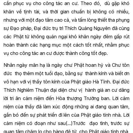
cần phục vụ cho công tác an cư. Theo đó, dù gặp khó
khăn về tịnh tài, và thời gian chuẩn bị không có nhiều,
nhưng với một đạo tâm cao cả, và tấm lòng thiết tha phụng
sự Đạo pháp, Đại đức trụ trì Thích Quảng Nguyên đã cùng
các Phật tử không quản ngại khó khăn ngày đêm gấp rút
hoàn thành các hạng mục một cách tốt nhất, nhằm phục
vụ cho công tác an cư được thành công tốt đẹp.
Nhân ngày mãn hạ là ngày chư Phật hoan hỷ và Chư tôn
đức thọ thêm một tuổi đạo, bằng sự thành kính và biết ơn
vô hạn với vị thầy tôn kính của Phật giáo Hà Tĩnh. Đại đức
Thích Nghiêm Thuận đại diện chư vị hành giả an cư dâng
lời tri ân cảm niệm đến Hòa thượng Trưởng ban. Lời cảm
niệm của thầy đã làm xúc động những ai đang quan tâm,
gắn bó đến sự phát triển đi lên của Phật giáo tỉnh nhà. Lời
cảm niệm có đoạn như sau(...)Trước đạo tình, trước sự
quan tâm chăm lo cho hàng đệ tử, cho Phật giáo tỉnh nhà,