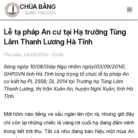
CHÙA BẰNG
BANG PAGODA
Lễ tạ pháp An cư tại Hạ trường Tùng
Lâm Thanh Lương Hà Tĩnh
Thứ năm, 04/09/2014 - 03:45
Sáng ngày 10/08/Giáp Ngọ nhằm ngày(03/09/2014),
GHPGVN tỉnh Hà Tĩnh long trọng tổ chức lễ tạ pháp An
cư kiết hạ PL 2558; DL 2014 tại Trường hạ Tùng Lâm
Thanh Lương, thị trấn Xuân An, huyện Nghi Xuân, tỉnh Hà
Tĩnh.
Mới hôm nào tiếng ve sầu ngân lên rộn rã, nhưng giờ đây
chỉ còn lại những chiếc lá vàng rơi cuối hạ đang đắm mình
trong tiết trời thu. Tất cả như đang báo hiệu một mùa An