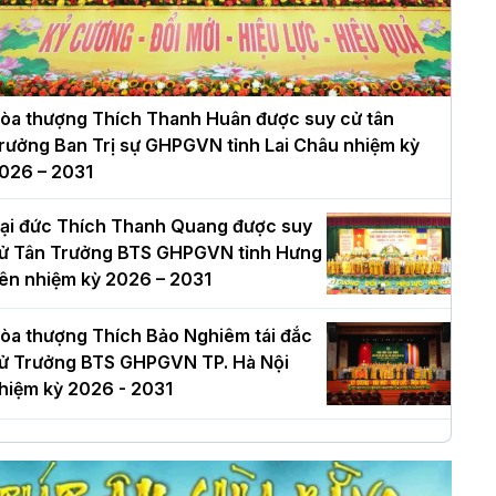
òa thượng Thích Thanh Huân được suy cử tân
rưởng Ban Trị sự GHPGVN tỉnh Lai Châu nhiệm kỳ
026 – 2031
ại đức Thích Thanh Quang được suy
ử Tân Trưởng BTS GHPGVN tỉnh Hưng
ên nhiệm kỳ 2026 – 2031
òa thượng Thích Bảo Nghiêm tái đắc
ử Trưởng BTS GHPGVN TP. Hà Nội
hiệm kỳ 2026 - 2031
à Nội: Long trọng lễ khởi công xây
ựng Trung tâm văn hóa Phật giáo Thủ