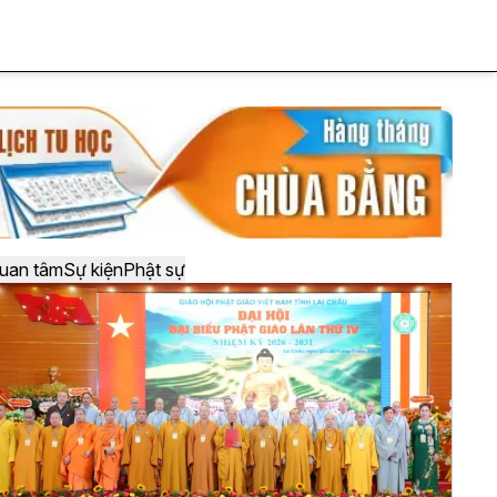
uan tâm
Sự kiện
Phật sự