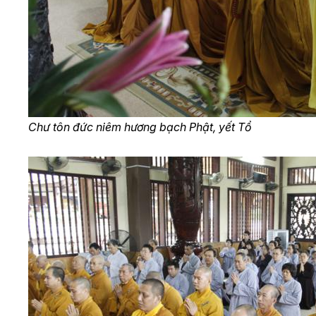
Chư tôn đức niêm hương bạch Phật, yết Tổ