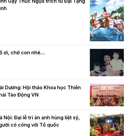
và bình đẳng trong Phật giáo
inh Gậy Thúc Ngựa trích từ Đại Tạng
ính mừng Đại lễ Phật đản PL.2570 –
inh
L.2026
ác cơ quan, ban, ngành Thành phố
Phật giáo chính tín Phần 7: Luật nhân
húc mừng BTS GHPGVN TP. Hà Nội
quả
hân mùa Phật đản PL.2570
ố ơi, chờ con nhé…
ải Dương: Hội thảo Khoa học Thiền
hái Tào Động VN
à Nội: Đại lễ tri ân anh hùng liệt sỹ,
gười có công với Tổ quốc