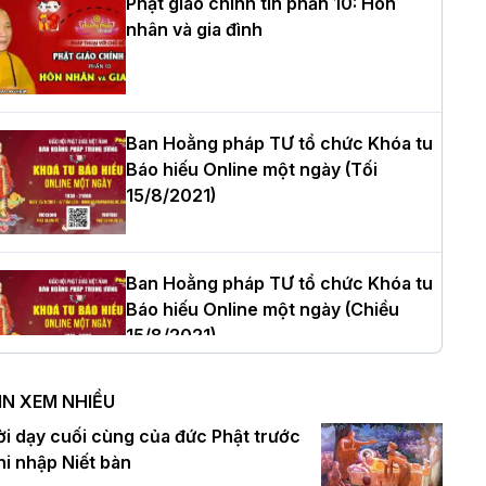
Phật giáo chính tín phần 10: Hôn
nhân và gia đình
òa thượng Thích Quảng Tùng tái đắc
ử Trưởng BTS GHPGVN thành phố Hải
hòng nhiệm kỳ 2026 – 2031
Ban Hoằng pháp TƯ tổ chức Khóa tu
Báo hiếu Online một ngày (Tối
15/8/2021)
hượng tọa Thích Tâm Chính được suy
ử tân Trưởng ban Trị sự GHPGVN tỉnh
hanh Hóa nhiệm kỳ 2026 - 2031
Ban Hoằng pháp TƯ tổ chức Khóa tu
Báo hiếu Online một ngày (Chiều
15/8/2021)
à Nội: Tăng Ni Trường hạ Bồ Đề trang
ghiêm tác pháp Tiền an cư PL.2570 –
IN XEM NHIỀU
L.2026
Ban Hoằng pháp TƯ tổ chức Khóa tu
ời dạy cuối cùng của đức Phật trước
Báo hiếu Online một ngày (Sáng
hi nhập Niết bàn
15/8/2021)