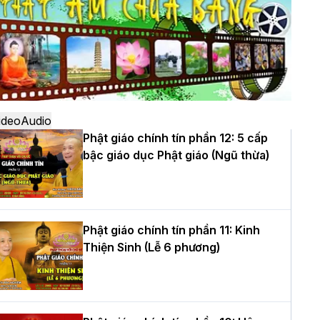
ô
à Nội: Ngày tu học cuối cùng khép lại
hóa sinh hoạt Phật pháp mùa hè lần
hứ XIV tại chùa Bằng
ideo
Audio
Phật giáo chính tín phần 12: 5 cấp
bậc giáo dục Phật giáo (Ngũ thừa)
ọc yêu thương trong ngày tu tập thứ
ư của Khóa sinh hoạt Phật pháp mùa
è tại chùa Bằng
Phật giáo chính tín phần 11: Kinh
Thiện Sinh (Lễ 6 phương)
T.Thích Thọ Lạc được suy cử làm tân
rưởng BTS GHPGVN tỉnh Nghệ An
hiệm kỳ 2026 – 2031