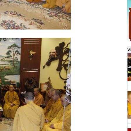
đ
H
k
t
V
H
t
h
H
T
n