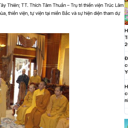
 Tây Thiên; TT. Thích Tâm Thuần – Trụ trì thiền viện Trúc Lâm
a, thiền viện, tự viện tại miền Bắc và sự hiện diện tham dự
H
T
2
Đ
c
Y
H
c
n
H
d