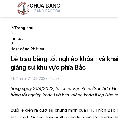
CHÙA BẰNG
BANG PAGODA
Trang chủ
Tin tức
Hoạt động Phật sự
Lễ trao bằng tốt nghiệp khóa I và kha
giảng sư khu vực phía Bắc
Thứ năm, 21/04/2022 - 15:32
Sáng ngày 21/4/2022, tại chùa Vạn Phúc (Sóc Sơn, H
bằng tốt nghiệp khóa I và khai giảng khóa II lớp Đào 
Buổi lễ diễn ra dưới sự chứng minh của HT. Thích Bả
HT. Thích Quảng Tùng - Phó chủ tịch HĐTS, Trưởng Ban