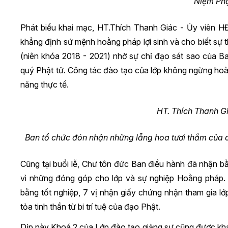
Niệm Phậ
Phát biểu khai mạc, HT.Thích Thanh Giác - Ủy viê
khẳng định sứ mệnh hoằng pháp lợi sinh và cho biết sự 
(niên khóa 2018 - 2021) nhờ sự chỉ đạo sát sao của 
quý Phật tử. Công tác đào tạo của lớp không ngừng hoàn 
năng thực tế.
HT. Thích Thanh G
Ban tổ chức đón nhận những lẵng hoa tươi thắm của
Cũng tại buổi lễ, Chư tôn đức Ban điều hành đã nhận
vì những đóng góp cho lớp và sự nghiệp Hoằng pháp. 
bằng tốt nghiệp, 7 vị nhận giấy chứng nhận tham gia lớ
tỏa tinh thần từ bi trí tuệ của đạo Phật.
Dịp này Khoá 2 của Lớp đào tạo giảng sư cũng được khai