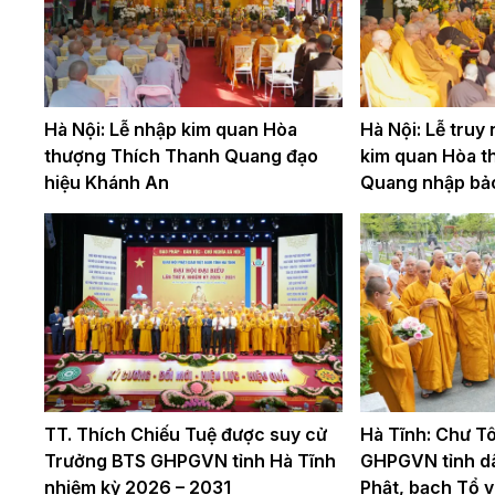
Hà Nội: Lễ nhập kim quan Hòa
Hà Nội: Lễ truy
thượng Thích Thanh Quang đạo
kim quan Hòa t
hiệu Khánh An
Quang nhập bả
TT. Thích Chiếu Tuệ được suy cử
Hà Tĩnh: Chư Tô
Trưởng BTS GHPGVN tỉnh Hà Tĩnh
GHPGVN tỉnh d
nhiệm kỳ 2026 – 2031
Phật, bạch Tổ v