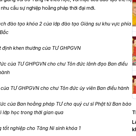
 nhu cầu sự nghiệp hoằng pháp thời đại mới.
H
ạch đào tạo khóa 2 của lớp đào tạo Giảng sư khu vực phía
c
P
Bắc
ết định khen thưởng của TƯ GHPGVN
T
 đức của TƯ GHPGVN cho chư Tôn đức lãnh đạo Ban điều
c
hành
T
c của TƯ GHPGVN cho chư Tôn đức ủy viên Ban điều hành
H
ức của Ban hoằng pháp TƯ cho quý cư sĩ Phật tử Ban bảo
n
T
ì lớp học trong thời gian qua
D
L
 tốt nghiệp cho Tăng Ni sinh khóa 1
k