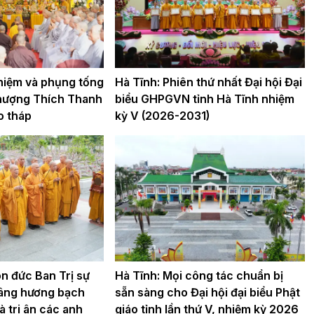
 niệm và phụng tống
Hà Tĩnh: Phiên thứ nhất Đại hội Đại
hượng Thích Thanh
biểu GHPGVN tỉnh Hà Tĩnh nhiệm
o tháp
kỳ V (2026-2031)
n đức Ban Trị sự
Hà Tĩnh: Mọi công tác chuẩn bị
âng hương bạch
sẵn sàng cho Đại hội đại biểu Phật
à tri ân các anh
giáo tỉnh lần thứ V, nhiệm kỳ 2026