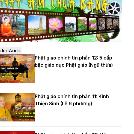
ô
à Nội: Ngày tu học cuối cùng khép lại
hóa sinh hoạt Phật pháp mùa hè lần
hứ XIV tại chùa Bằng
ideo
Audio
Phật giáo chính tín phần 12: 5 cấp
bậc giáo dục Phật giáo (Ngũ thừa)
ọc yêu thương trong ngày tu tập thứ
ư của Khóa sinh hoạt Phật pháp mùa
è tại chùa Bằng
Phật giáo chính tín phần 11: Kinh
Thiện Sinh (Lễ 6 phương)
T.Thích Thọ Lạc được suy cử làm tân
rưởng BTS GHPGVN tỉnh Nghệ An
hiệm kỳ 2026 – 2031