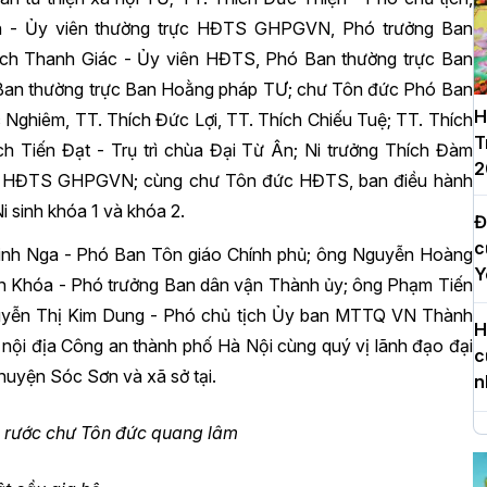
 - Ủy viên thường trực HĐTS GHPGVN, Phó trưởng Ban
ch Thanh Giác - Ủy viên HĐTS, Phó Ban thường trực Ban
Ban thường trực Ban Hoằng pháp TƯ; chư Tôn đức Phó Ban
H
Nghiêm, TT. Thích Đức Lợi, TT. Thích Chiếu Tuệ; TT. Thích
T
h Tiến Đạt - Trụ trì chùa Đại Từ Ân; Ni trưởng Thích Đàm
2
rực HĐTS GHPGVN;
cùng chư Tôn đức HĐTS, ban điều hành
 sinh khóa 1 và khóa 2.
Đ
c
 Minh Nga - Phó Ban Tôn giáo Chính phủ; ông Nguyễn Hoàng
Y
 Khóa - Phó trưởng Ban dân vận Thành ủy; ông Phạm Tiến
guyễn Thị Kim Dung - Phó chủ tịch Ủy ban MTTQ VN Thành
H
nội địa Công an thành phố Hà Nội cùng quý vị lãnh đạo đại
c
huyện Sóc Sơn và xã sở tại.
n
g rước chư Tôn đức quang lâm
H
d