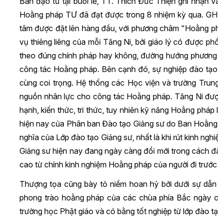
Ban đạo từ tại buổi lễ, TT. Thích Đức Thiện ghi nhận 
Hoằng pháp TƯ đã đạt được trong 8 nhiệm kỳ qua. GH
tâm được đặt lên hàng đầu, với phương châm "Hoằng pháp 
vụ thiêng liêng của mỗi Tăng Ni, bởi giáo lý có được p
theo đúng chính pháp hay không, đường hướng phương 
công tác Hoằng pháp. Bên cạnh đó, sự nghiệp đào tạo
cùng coi trọng. Hệ thống các Học viện và trường Tru
nguồn nhân lực cho công tác Hoằng pháp. Tăng Ni được
hạnh, kiến thức, tri thức, tuy nhiên kỹ năng Hoằng pháp
hiện nay của Phân ban Đào tạo Giảng sư do Ban Hoằng ph
nghĩa của Lớp đào tạo Giảng sư, nhất là khi rút kinh ng
Giảng sư hiện nay đang ngày càng đổi mới trong cách đào
cao từ chính kinh nghiệm Hoằng pháp của người đi trước 
Thượng tọa cũng bày tỏ niềm hoan hỷ bởi dưới sự dẫn
phong trào hoằng pháp của các chùa phía Bắc ngày c
trường học Phật giáo và có bằng tốt nghiệp từ lớp đào t