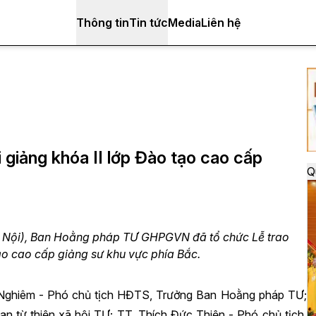
Thông tin
Tin tức
Media
Liên hệ
i giảng khóa II lớp Đào tạo cao cấp
Q
à Nội), Ban Hoằng pháp TƯ GHPGVN đã tổ chức Lễ trao
tạo cao cấp giảng sư khu vực phía Bắc.
o Nghiêm - Phó chủ tịch HĐTS, Trưởng Ban Hoằng pháp TƯ;
 từ thiện xã hội TƯ; TT. Thích Đức Thiện - Phó chủ tịch,