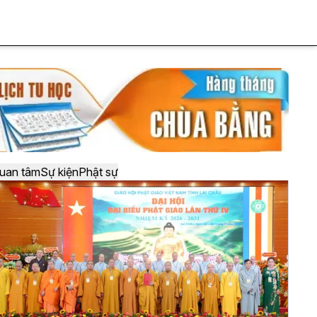
uan tâm
Sự kiện
Phật sự