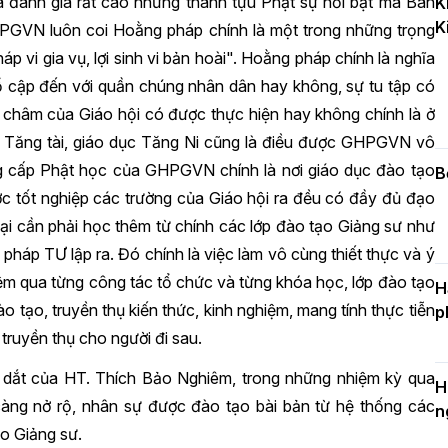
và đánh giá rất cao những thành tựu Phật sự nổi bật mà Ban
K
k
K
D
PGVN luôn coi Hoằng pháp chính là một trong những trọng
vi gia vụ, lợi sinh vi bản hoài". Hoằng pháp chính là nghĩa
hổ cập đến với quần chúng nhân dân hay không, sự tu tập có
châm của Giáo hội có được thực hiện hay không chính là ở
C
 Tăng tài, giáo dục Tăng Ni cũng là điều được GHPGVN vô
c
n
ng cấp Phật học của GHPGVN chính là nơi giáo dục đào tạo
B
 tốt nghiệp các trường của Giáo hội ra đều có đầy đủ đạo
 lại cần phải học thêm từ chính các lớp đào tạo Giảng sư như
áp TƯ lập ra. Đó chính là việc làm vô cùng thiết thực và ý
hiệm qua từng công tác tổ chức và từng khóa học, lớp đào tạo
H
 tạo, truyền thụ kiến thức, kinh nghiệm, mang tính thực tiễn
p
truyền thụ cho người đi sau.
 dắt của HT. Thích Bảo Nghiêm, trong những nhiệm kỳ qua
H
àng nở rộ, nhân sự được đào tạo bài bản từ hệ thống các
n
ạo Giảng sư.