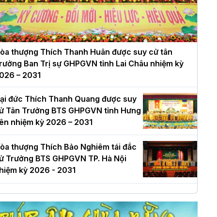
òa thượng Thích Thanh Huân được suy cử tân
rưởng Ban Trị sự GHPGVN tỉnh Lai Châu nhiệm kỳ
026 – 2031
ại đức Thích Thanh Quang được suy
ử Tân Trưởng BTS GHPGVN tỉnh Hưng
ên nhiệm kỳ 2026 – 2031
òa thượng Thích Bảo Nghiêm tái đắc
ử Trưởng BTS GHPGVN TP. Hà Nội
hiệm kỳ 2026 - 2031
à Nội: Long trọng lễ khởi công xây
ựng Trung tâm văn hóa Phật giáo Thủ