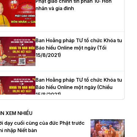
Phật giáo chính tín phần 10: Hôn
nhân và gia đình
òa thượng Thích Quảng Tùng tái đắc
ử Trưởng BTS GHPGVN thành phố Hải
hòng nhiệm kỳ 2026 – 2031
Ban Hoằng pháp TƯ tổ chức Khóa tu
Báo hiếu Online một ngày (Tối
15/8/2021)
hượng tọa Thích Tâm Chính được suy
ử tân Trưởng ban Trị sự GHPGVN tỉnh
hanh Hóa nhiệm kỳ 2026 - 2031
Ban Hoằng pháp TƯ tổ chức Khóa tu
Báo hiếu Online một ngày (Chiều
15/8/2021)
à Nội: Tăng Ni Trường hạ Bồ Đề trang
ghiêm tác pháp Tiền an cư PL.2570 –
IN XEM NHIỀU
L.2026
Ban Hoằng pháp TƯ tổ chức Khóa tu
ời dạy cuối cùng của đức Phật trước
Báo hiếu Online một ngày (Sáng
hi nhập Niết bàn
15/8/2021)