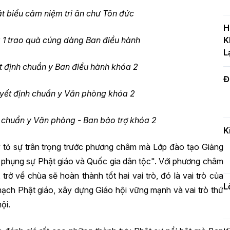
T
át biểu cảm niệm tri ân chư Tôn đức
c
H
H
a 1 trao quà cúng dàng Ban điều hành
K
L
t định chuẩn y Ban điều hành khóa 2
Đ
H
c
yết định chuẩn y Văn phòng khóa 2
n
h chuẩn y Văn phòng - Ban bảo trợ khóa 2
K
y tỏ sự trân trọng trước phương châm mà Lớp đào tạo Giảng
Đ
ể phụng sự Phật giáo và Quốc gia dân tộc". Với phương châm
t
đ
 trở về chùa sẽ hoàn thành tốt hai vai trò, đó là vai trò của
L
ạch Phật giáo, xây dựng Giáo hội vững mạnh và vai trò thứ
ội.
H