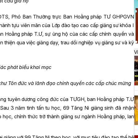
t cầu gia hộ
đ
n HĐTS, Phó Ban Thường trực Ban Hoằng pháp TƯ GHPGVN
thành tựu viên mãn của Lớp đào tạo cao cấp giảng sư khóa I
H
Ban Hoằng pháp T.Ư, sự ủng hộ của các cấp chính quyền và
k
thiện qua việc giảng dạy, trau dồi nghiệp vụ giảng sư và kỹ
t
V
iác phát biểu khai mạc
H
t
 chư Tôn đức và lãnh đạo chính quyền các cấp chúc mừng
h
 bằng tuyên dương công đức của TƯGH, ban Hoằng pháp T.Ư
Sau 3 năm tinh tấn tu học, 69 Tăng Ni giảng sinh đã nhận
H
p học, chính thức trở thành giảng sư ngành Hoằng pháp, lan
T
n
 giảng với 99 Tăng Ni theo học, với mục tiêu đào tạo thế hệ