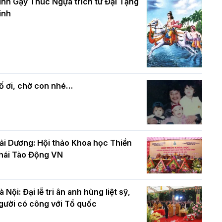
và bình đẳng trong Phật giáo
inh Gậy Thúc Ngựa trích từ Đại Tạng
ính mừng Đại lễ Phật đản PL.2570 –
inh
L.2026
ác cơ quan, ban, ngành Thành phố
Phật giáo chính tín Phần 7: Luật nhân
húc mừng BTS GHPGVN TP. Hà Nội
quả
hân mùa Phật đản PL.2570
ố ơi, chờ con nhé…
ải Dương: Hội thảo Khoa học Thiền
hái Tào Động VN
à Nội: Đại lễ tri ân anh hùng liệt sỹ,
gười có công với Tổ quốc