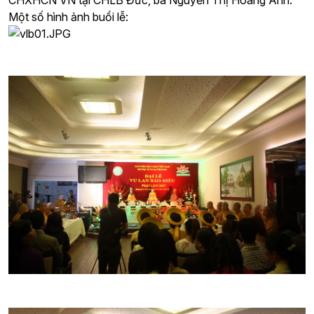
CHXHCN VN tại CHLB Đức, bà Nguyễn Thị Hoàng Anh.
Một số hình ảnh buổi lễ: