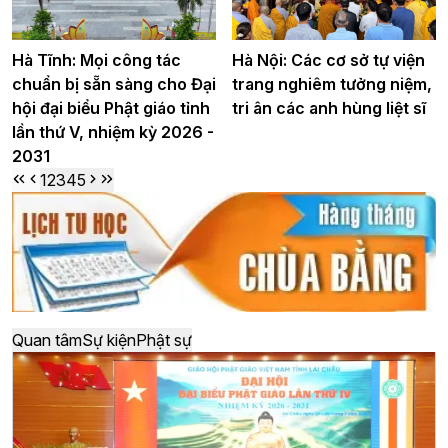
Hà Tĩnh: Mọi công tác
Hà Nội: Các cơ sở tự viện
chuẩn bị sẵn sàng cho Đại
trang nghiêm tưởng niệm,
hội đại biểu Phật giáo tỉnh
tri ân các anh hùng liệt sĩ
lần thứ V, nhiệm kỳ 2026 -
2031
1
2
3
4
5
Quan tâm
Sự kiện
Phật sự