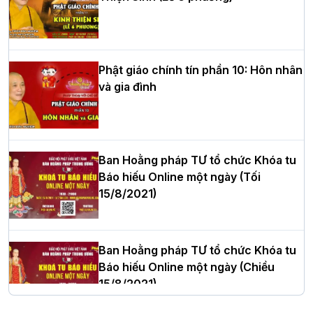
HT.Thích Thọ Lạc được suy cử làm tân
Trưởng BTS GHPGVN tỉnh Nghệ An
nhiệm kỳ 2026 – 2031
Phật giáo chính tín phần 10: Hôn nhân
và gia đình
Hòa thượng Thích Quảng Tùng tái đắc
cử Trưởng BTS GHPGVN thành phố Hải
Phòng nhiệm kỳ 2026 – 2031
Ban Hoằng pháp TƯ tổ chức Khóa tu
Báo hiếu Online một ngày (Tối
15/8/2021)
Thượng tọa Thích Tâm Chính được suy
cử tân Trưởng ban Trị sự GHPGVN tỉnh
Thanh Hóa nhiệm kỳ 2026 - 2031
Ban Hoằng pháp TƯ tổ chức Khóa tu
Báo hiếu Online một ngày (Chiều
15/8/2021)
Hà Nội: Tăng Ni Trường hạ Bồ Đề trang