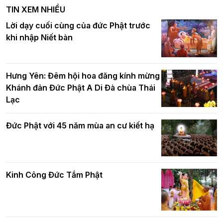
nghiêm tác pháp Tiền an cư PL.2570 –
TIN XEM NHIỀU
DL.2026
Ban Hoằng pháp TƯ tổ chức Khóa tu
Lời dạy cuối cùng của đức Phật trước
Báo hiếu Online một ngày (Sáng
khi nhập Niết bàn
15/8/2021)
Thứ trưởng Bộ Dân tộc và Tôn giáo
chúc mừng Phật đản BTS GHPGVN TP.
Hưng Yên: Đêm hội hoa đăng kính mừng
Hà Nội
Khánh đản Đức Phật A Di Đà chùa Thái
Lạc
Tinh thần yêu nước của Phật giáo
Đức Phật với 45 năm mùa an cư kiết hạ
Hơn 5.000 người tham dự diễu hành,
cung rước Xá lợi Đức Phật kính mừng
ngày Đức Phật đản sinh
Kinh Công Đức Tắm Phật
Phật giáo chính tín Phần 9: Giải thích
về "Lục Tức Phật"
Đại lễ Phật đản PL.2570 tại Hà Nội: Lan
tỏa thông điệp từ bi, trí tuệ vì một Thủ
đô hòa bình và phát triển