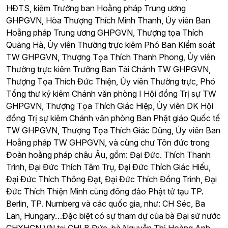
HĐTS, kiêm Trưởng ban Hoằng pháp Trung ương
GHPGVN, Hòa Thượng Thích Minh Thanh, Ủy viên Ban
Hoằng pháp Trung ương GHPGVN, Thượng tọa Thích
Quảng Hà, Ủy viên Thường trực kiêm Phó Ban Kiểm soát
TW GHPGVN, Thượng Tọa Thích Thanh Phong, Ủy viên
Thường trực kiêm Trưởng Ban Tài Chánh TW GHPGVN,
Thượng Tọa Thích Đức Thiện, Ủy viên Thường trực, Phó
Tổng thư ký kiêm Chánh văn phòng I Hội đồng Trị sự TW
GHPGVN, Thượng Tọa Thích Giác Hiệp, Ủy viên DK Hội
đồng Trị sự kiêm Chánh văn phòng Ban Phật giáo Quốc tế
TW GHPGVN, Thượng Tọa Thích Giác Dũng, Ủy viên Ban
Hoằng pháp TW GHPGVN, và cùng chư Tôn đức trong
Đoàn hoằng pháp châu Âu, gồm: Đại Đức. Thích Thanh
Trình, Đại Đức Thích Tâm Trụ, Đại Đức Thích Giác Hiếu,
Đại Đức Thích Thông Đạt, Đại Đức Thích Đồng Trình, Đại
Đức Thích Thiện Minh cùng đông đảo Phật tử tạu TP.
Berlin, TP. Nurnberg và các quốc gia, như: CH Séc, Ba
Lan, Hungary…Đặc biệt có sự tham dự của bà Đại sứ nước