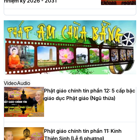
nhiệm kỳ 2026 - 2031
Hà Nội: Long trọng lễ khởi công xây
dựng Trung tâm văn hóa Phật giáo Thủ
đô
Hà Nội: Ngày tu học cuối cùng khép lại
khóa sinh hoạt Phật pháp mùa hè lần
thứ XIV tại chùa Bằng
Video
Audio
Phật giáo chính tín phần 12: 5 cấp bậc
giáo dục Phật giáo (Ngũ thừa)
Học yêu thương trong ngày tu tập thứ
tư của Khóa sinh hoạt Phật pháp mùa
hè tại chùa Bằng
Phật giáo chính tín phần 11: Kinh
Thiện Sinh (Lễ 6 phương)