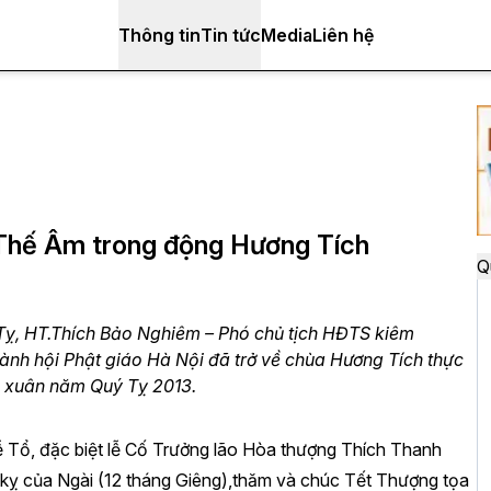
Thông tin
Tin tức
Media
Liên hệ
 Thế Âm trong động Hương Tích
Q
Tỵ, HT.Thích Bảo Nghiêm – Phó chủ tịch HĐTS kiêm
 hội Phật giáo Hà Nội đã trở về chùa Hương Tích thực
 xuân năm Quý Tỵ 2013.
 Tổ, đặc biệt lễ Cố Trưởng lão Hòa thượng Thích Thanh
y kỵ của Ngài (12 tháng Giêng),thăm và chúc Tết Thượng tọa