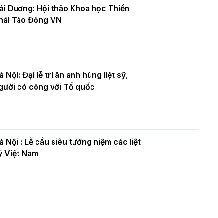
ải Dương: Hội thảo Khoa học Thiền
hái Tào Động VN
à Nội: Đại lễ tri ân anh hùng liệt sỹ,
gười có công với Tổ quốc
à Nội : Lễ cầu siêu tưởng niệm các liệt
ỹ Việt Nam