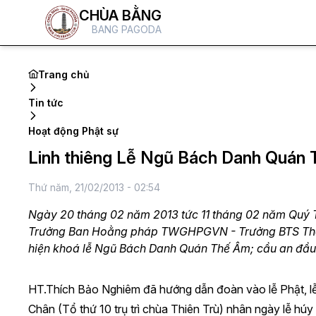
CHÙA BẰNG
BANG PAGODA
Trang chủ
Tin tức
Hoạt động Phật sự
Linh thiêng Lễ Ngũ Bách Danh Quán
Thứ năm, 21/02/2013 - 02:54
Ngày 20 tháng 02 năm 2013 tức 11 tháng 02 năm Quý 
Trưởng Ban Hoằng pháp TWGHPGVN - Trưởng BTS Thành
hiện khoá lễ Ngũ Bách Danh Quán Thế Âm; cầu an đầu
HT.Thích Bảo Nghiêm đã hướng dẫn đoàn vào lễ Phật, lễ
Chân (Tổ thứ 10 trụ trì chùa Thiên Trù) nhân ngày lễ hú