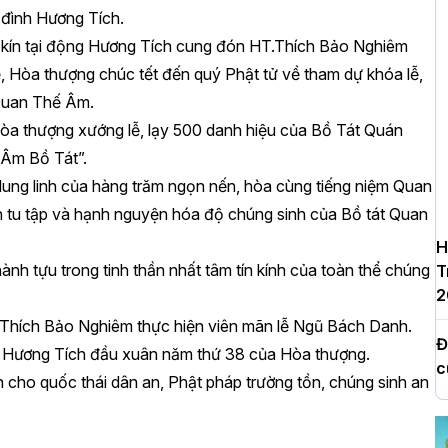
 đình Hương Tích.
t kín tại động Hương Tích cung đón HT.Thích Bảo Nghiêm
lễ, Hòa thượng chúc tết đến quý Phật tử về tham dự khóa lễ,
Quan Thế Âm.
 Hòa thượng xướng lễ, lạy 500 danh hiệu của Bồ Tát Quán
Âm Bồ Tát”.
lung linh của hàng trăm ngọn nến, hòa cùng tiếng niệm Quan
n tu tập và hạnh nguyện hóa độ chúng sinh của Bồ tát Quan
H
hành tựu trong tinh thần nhất tâm tín kính của toàn thể chúng
T
2
.Thích Bảo Nghiêm thực hiện viên mãn lễ Ngũ Bách Danh.
Đ
g Hương Tích đầu xuân năm thứ 38 của Hòa thượng.
c
 cho quốc thái dân an, Phật pháp trường tồn, chúng sinh an
Y