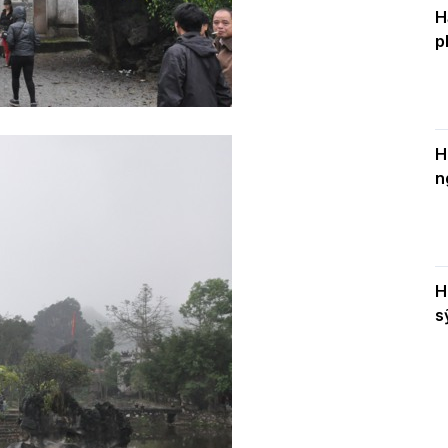
H
p
H
n
H
s