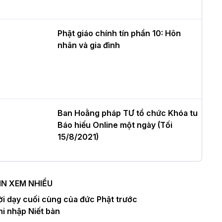
ư của Khóa sinh hoạt Phật pháp mùa
è tại chùa Bằng
Phật giáo chính tín phần 10: Hôn
nhân và gia đình
T.Thích Thọ Lạc được suy cử làm tân
rưởng BTS GHPGVN tỉnh Nghệ An
hiệm kỳ 2026 – 2031
Ban Hoằng pháp TƯ tổ chức Khóa tu
Báo hiếu Online một ngày (Tối
òa thượng Thích Quảng Tùng tái đắc
15/8/2021)
ử Trưởng BTS GHPGVN thành phố Hải
hòng nhiệm kỳ 2026 – 2031
IN XEM NHIỀU
Ban Hoằng pháp TƯ tổ chức Khóa tu
ời dạy cuối cùng của đức Phật trước
hượng tọa Thích Tâm Chính được suy
Báo hiếu Online một ngày (Chiều
hi nhập Niết bàn
ử tân Trưởng ban Trị sự GHPGVN tỉnh
15/8/2021)