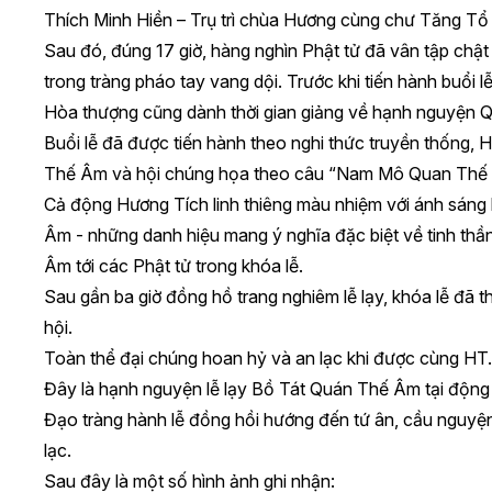
Thích Minh Hiền – Trụ trì chùa Hương cùng chư Tăng Tổ
Sau đó, đúng 17 giờ, hàng nghìn Phật tử đã vân tập chậ
trong tràng pháo tay vang dội. Trước khi tiến hành buổi 
Hòa thượng cũng dành thời gian giảng về hạnh nguyện 
Buổi lễ đã được tiến hành theo nghi thức truyền thống,
Thế Âm và hội chúng họa theo câu “Nam Mô Quan Thế 
Cả động Hương Tích linh thiêng màu nhiệm với ánh sáng 
Âm - những danh hiệu mang ý nghĩa đặc biệt về tinh thầ
Âm tới các Phật tử trong khóa lễ.
Sau gần ba giờ đồng hồ trang nghiêm lễ lạy, khóa lễ đã t
hội.
Toàn thể đại chúng hoan hỷ và an lạc khi được cùng HT
Đây là hạnh nguyện lễ lạy Bồ Tát Quán Thế Âm tại độn
Đạo tràng hành lễ đồng hồi hướng đến tứ ân, cầu nguyện
lạc.
Sau đây là một số hình ảnh ghi nhận: