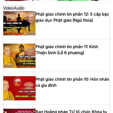
thứ XIV tại chùa Bằng
Video
Audio
Phật giáo chính tín phần 12: 5 cấp bậc
giáo dục Phật giáo (Ngũ thừa)
Học yêu thương trong ngày tu tập thứ
tư của Khóa sinh hoạt Phật pháp mùa
hè tại chùa Bằng
Phật giáo chính tín phần 11: Kinh
Thiện Sinh (Lễ 6 phương)
HT.Thích Thọ Lạc được suy cử làm tân
Trưởng BTS GHPGVN tỉnh Nghệ An
nhiệm kỳ 2026 – 2031
Phật giáo chính tín phần 10: Hôn nhân
và gia đình
Hòa thượng Thích Quảng Tùng tái đắc
cử Trưởng BTS GHPGVN thành phố Hải
Phòng nhiệm kỳ 2026 – 2031
Ban Hoằng pháp TƯ tổ chức Khóa tu