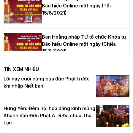
Báo hiếu Online một ngày (Tối
15/8/2021)
Thượng tọa Thích Tâm Chính được suy
cử tân Trưởng ban Trị sự GHPGVN tỉnh
Thanh Hóa nhiệm kỳ 2026 - 2031
Ban Hoằng pháp TƯ tổ chức Khóa tu
Báo hiếu Online một ngày (Chiều
15/8/2021)
Hà Nội: Tăng Ni Trường hạ Bồ Đề trang
nghiêm tác pháp Tiền an cư PL.2570 –
TIN XEM NHIỀU
DL.2026
Ban Hoằng pháp TƯ tổ chức Khóa tu
Lời dạy cuối cùng của đức Phật trước
Báo hiếu Online một ngày (Sáng
khi nhập Niết bàn
15/8/2021)
Thứ trưởng Bộ Dân tộc và Tôn giáo
chúc mừng Phật đản BTS GHPGVN TP.
Hưng Yên: Đêm hội hoa đăng kính mừng
Hà Nội
Khánh đản Đức Phật A Di Đà chùa Thái
Lạc
Tinh thần yêu nước của Phật giáo