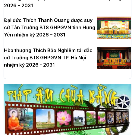
2026 – 2031
Đại đức Thích Thanh Quang được suy
cử Tân Trưởng BTS GHPGVN tỉnh Hưng
Yên nhiệm kỳ 2026 – 2031
Hòa thượng Thích Bảo Nghiêm tái đắc
cử Trưởng BTS GHPGVN TP. Hà Nội
nhiệm kỳ 2026 - 2031
Hà Nội: Long trọng lễ khởi công xây
dựng Trung tâm văn hóa Phật giáo Thủ
đô
Hà Nội: Ngày tu học cuối cùng khép lại
khóa sinh hoạt Phật pháp mùa hè lần