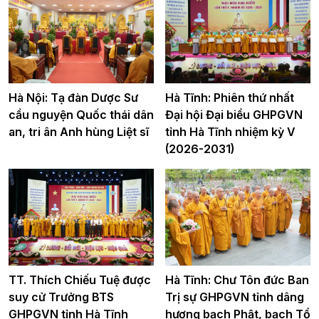
Hà Nội: Tạ đàn Dược Sư
Hà Tĩnh: Phiên thứ nhất
cầu nguyện Quốc thái dân
Đại hội Đại biểu GHPGVN
an, tri ân Anh hùng Liệt sĩ
tỉnh Hà Tĩnh nhiệm kỳ V
(2026-2031)
TT. Thích Chiếu Tuệ được
Hà Tĩnh: Chư Tôn đức Ban
suy cử Trưởng BTS
Trị sự GHPGVN tỉnh dâng
GHPGVN tỉnh Hà Tĩnh
hương bạch Phật, bạch Tổ