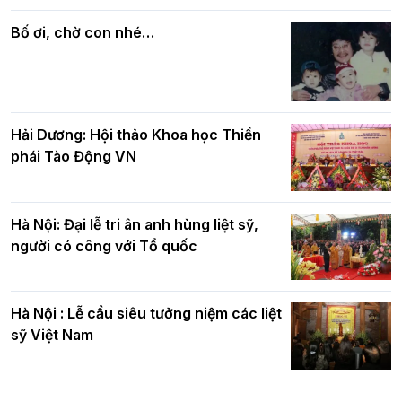
Phật giáo chính tín Phần 7: Luật nhân
chúc mừng BTS GHPGVN TP. Hà Nội
quả
nhân mùa Phật đản PL.2570
Bố ơi, chờ con nhé…
Hải Dương: Hội thảo Khoa học Thiền
phái Tào Động VN
Hà Nội: Đại lễ tri ân anh hùng liệt sỹ,
người có công với Tổ quốc
Hà Nội : Lễ cầu siêu tưởng niệm các liệt
sỹ Việt Nam