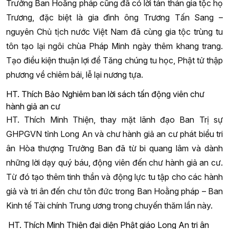
Trưởng Ban Hoằng pháp cũng đã có lời tán thán gia tộc họ
Trương, đặc biệt là gia đình ông Trương Tấn Sang –
nguyên Chủ tịch nước Việt Nam đã cùng gia tộc trùng tu
tôn tạo lại ngôi chùa Pháp Minh ngày thêm khang trang.
Tạo điều kiện thuận lợi để Tăng chúng tu học, Phật tử thập
phương về chiêm bái, lễ lại nương tựa.
HT. Thích Bảo Nghiêm ban lời sách tấn động viên chư
hành giả an cư
HT. Thích Minh Thiện, thay mặt lãnh đạo Ban Trị sự
GHPGVN tỉnh Long An và chư hành giả an cư phát biểu tri
ân Hòa thượng Trưởng Ban đã từ bi quang lâm và dành
những lời dạy quý báu, động viên đến chư hành giả an cư.
Từ đó tạo thêm tinh thần và động lực tu tập cho các hành
giả và tri ân đến chư tôn đức trong Ban Hoằng pháp – Ban
Kinh tế Tài chính Trung ương trong chuyến thăm lần này.
HT. Thích Minh Thiện đại diện Phật giáo Long An tri ân