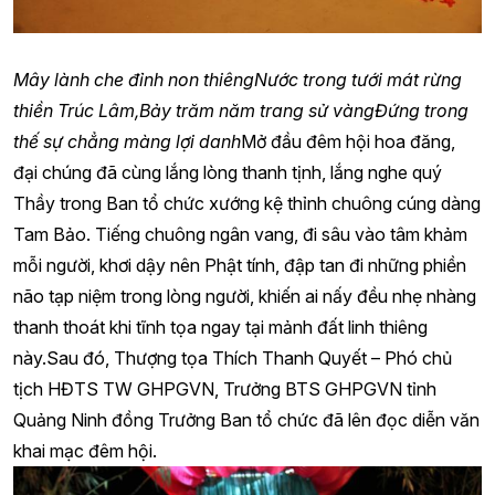
Mây lành che đỉnh non thiêng
Nước trong tưới mát rừng
thiền Trúc Lâm,
Bảy trăm năm trang sử vàng
Đứng trong
thế sự chẳng màng lợi danh
Mở đầu đêm hội hoa đăng,
đại chúng đã cùng lắng lòng thanh tịnh, lắng nghe quý
Thầy trong Ban tổ chức xướng kệ thỉnh chuông cúng dàng
Tam Bảo. Tiếng chuông ngân vang, đi sâu vào tâm khảm
mỗi người, khơi dậy nên Phật tính, đập tan đi những phiền
não tạp niệm trong lòng người, khiến ai nấy đều nhẹ nhàng
thanh thoát khi tĩnh tọa ngay tại mảnh đất linh thiêng
này.Sau đó, Thượng tọa Thích Thanh Quyết – Phó chủ
tịch HĐTS TW GHPGVN, Trưởng BTS GHPGVN tỉnh
Quảng Ninh đồng Trưởng Ban tổ chức đã lên đọc diễn văn
khai mạc đêm hội.