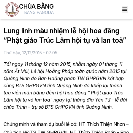
CHÙA BẰNG
BANG PAGODA
Lung linh màu nhiệm lễ hội hoa đăng
“Phật giáo Trúc Lâm hội tụ và lan toả”
Thứ bảy, 12/12/2015 - 07:05
Tối ngày 11 tháng 12 năm 2015, nhằm ngày 01 tháng 11
năm Ất Mùi, Lễ hội Hoằng Pháp toàn quốc năm 2015 tại
Quảng Ninh do Ban Hoằng pháp TW GHPGVN kết hợp
cùng BTS GHPGVN tỉnh Quảng Ninh đã khép lại thành
tựu viên mãn bằng đêm hội hoa đăng “ Phật giáo Trúc
Lâm hội tụ và lan toả” ngay tại thắng địa Yên Tử - lễ đài
chùa Trình – trụ sở BTS GHPGVN tỉnh Quảng Ninh.
Chứng minh và tham dự buổi lễ có: HT Thích Thiện Nhơn –
Chủ tịch HĐTS TW GHPGVN; HT Thích Thiện Pháp - Phó